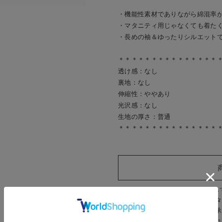
・機能性素材でありながら綿混率
・マタニティ用じゃなくても着た
・長めの袖＆ゆったりシルエット
＊＊＊＊＊＊＊＊＊＊＊＊＊＊＊
透け感：なし
裏地：なし
伸縮性：ややあり
光沢感：なし
生地の厚さ：普通
＊＊＊＊＊＊＊＊＊＊＊＊＊＊＊
※ご覧頂いている商品画像につきまし
すが、
お客様がお使いの環境（モニタ
異なる場合がございます。予めご了承
また、商品の機能説明の為、完売され