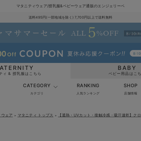
マタニティウェア/授乳服&ベビーウェア通販のエンジェリーベ
送料495円(一部地域を除く) 7,700円以上で送料無料
ATERNITY
BABY
ティ & 授乳服はこちら
ベビー用品はこ
CATEGORY
RANKING
SHOP
カテゴリ
人気ランキング
店舗情報
ィウェア
マタニティ トップス
【遮熱・UVカット・接触冷感・吸汗速乾】クロ
＞
＞