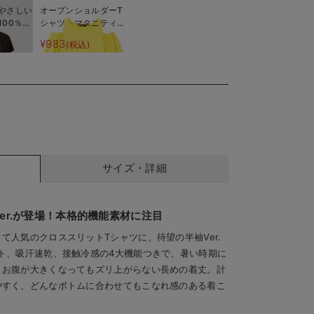
やさしい
オープンショルダーT
100％授
シャツ マタニティ・
授乳服
¥983
込)
(税込)
サイズ・詳細
er.が登場！本格的機能素材に注目
て人気のクロススリットTシャツに、待望の半袖Ver.
ト、吸汗速乾、接触冷感の4大機能つきで、暑い時期に
。お腹が大きくなってもズリ上がらない長めの着丈。計
やすく、どんなボトムに合わせてもこなれ感のある着こ