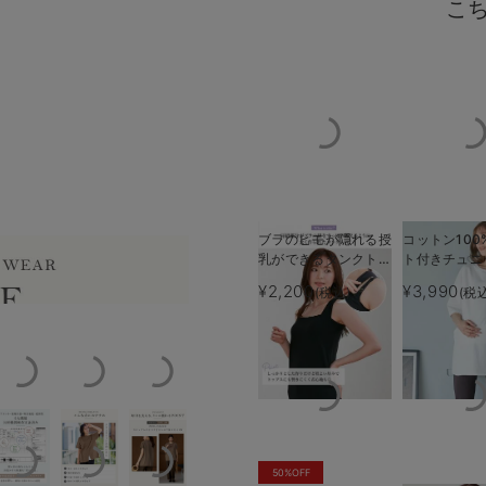
こ
ブラのヒモが隠れる授
コットン100
乳ができるタンクトッ
ト付きチュニ
タイル
出産前も出産後も、自分らしいス
プ 抗菌防臭 綿混モ
プス マタニ
¥2,200
¥3,990
(税込)
(税
ダール
乳服【出産後
える】
50%OFF