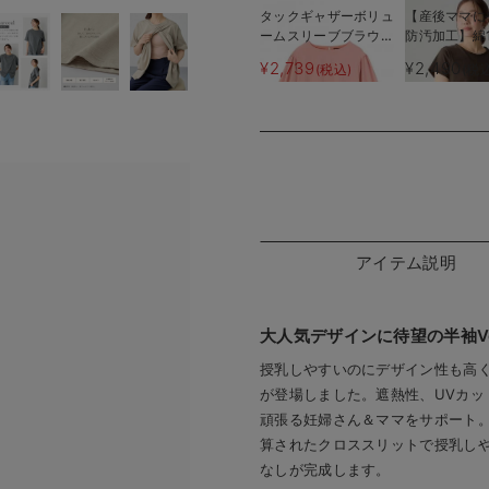
タックギャザーボリュ
【産後ママに
ームスリーブブラウ
防汚加工】綿
ス マタニティ・授乳
乳半袖TEE
¥2,739
¥2,490
(税込)
(税
服【出産後も長く使え
る】
アイテム説明
大人気デザインに待望の半袖V
授乳しやすいのにデザイン性も高く
が登場しました。遮熱性、UVカッ
頑張る妊婦さん＆ママをサポート
算されたクロススリットで授乳し
なしが完成します。