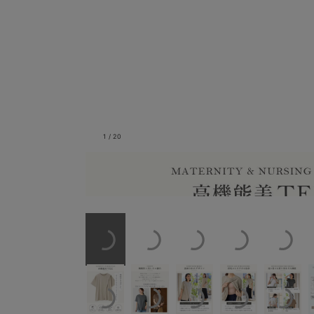
1
/
20
大人のためのマタニティス