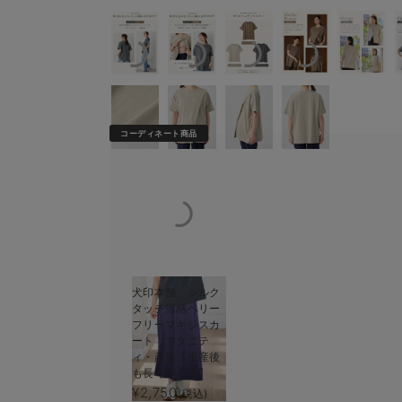
コーディネート商品
犬印本舗 シルク
タッチ涼感ベリー
フリーマキシスカ
ート マタニテ
ィ・産後【出産後
も長く使える】
¥2,750
(税込)