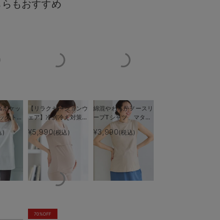
ちらもおすすめ
%ポケッ
【リラクゼーションウ
綿混やわらかノースリ
ックトッ
ェア】冷房冷え対策
ーブTシャツ マタニ
タイルを大切にしたい方へ
洗練されたデザイン 
ティ・授
保温＆リカバリーサポ
ティ・産後授乳服【出
¥5,990
¥3,990
込)
(税込)
(税込)
も長く使
ート momRest 半
産後も長く使える】
袖Tシャツ
efe×ANGELIEBEコラ
ボ 光電子 日本製
70%OFF