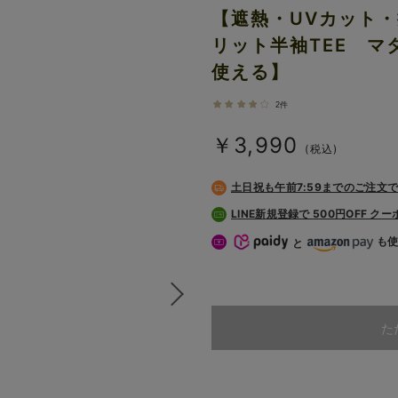
【遮熱・UVカット
リット半袖TEE 
使える】
2件
￥3,990
(税込)
土日祝も
午前7:59までのご注文
LINE新規登録で 500円OFF ク
も
と
た