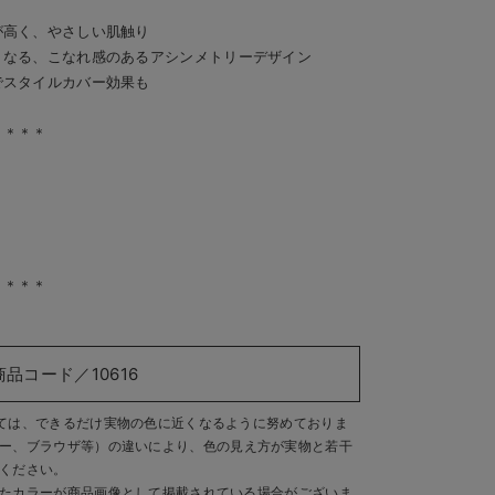
が高く、やさしい肌触り
くなる、こなれ感のあるアシンメトリーデザイン
でスタイルカバー効果も
＊＊＊＊
＊＊＊＊
商品コード／10616
ては、できるだけ実物の色に近くなるように努めておりま
ー、ブラウザ等）の違いにより、色の見え方が実物と若干
ください。
たカラーが商品画像として掲載されている場合がございま