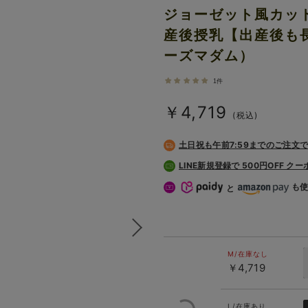
ジョーゼット風カッ
産後授乳【出産後も長
ーズマダム）
1件
￥4,719
(税込)
土日祝も
午前7:59までのご注文
LINE新規登録で 500円OFF ク
も
と
M/在庫なし
￥4,719
L/在庫あり