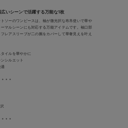
幅広いシーンで活躍する万能な1枚
ットソーのワンピースは、袖が微光択な布帛使いで華や
ォーマルシーンにも対応する万能アイテムです。袖口部
。フレアスリーブが二の腕をカバーして華奢見えを叶え
スタイルを華やかに
チンシルエット
快適
＊＊＊＊
光沢
＊＊＊＊