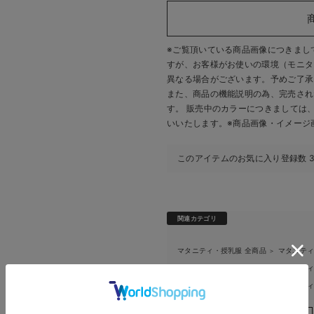
※ご覧頂いている商品画像につきまし
すが、
お客様がお使いの環境（モニタ
異なる場合がございます。予めご了承
また、商品の機能説明の為、完売され
す。 販売中のカラーにつきましては
いいたします。
※商品画像・イメージ
このアイテムのお気に入り登録数
関連カテゴリ
マタニティ・授乳服 全商品
マタニテ
＞
マタニティ・授乳服 全商品
マタニテ
＞
マタニティ・授乳服 全商品
マタニテ
＞