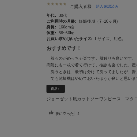
ご購入者様
購入確認済み
年代:
30代
ご利用時の月齢:
妊娠後期（7~10ヶ月)
身長:
160cm台
体重:
56~60kg
お買い求め頂いたサイズ:
Lサイズ、紺色。
おすすめです！
着るのがめっちゃ楽です。肌触りも良いです。
病院にも一枚で着て行けて、検診も楽でした。産
洗うときは、最初は分けて洗ってましたが、普
でも乾燥機はやめておいたほうが良いと思いま
商品：
ジョーゼット風カットソーワンピース マタニテ
役に立った
4