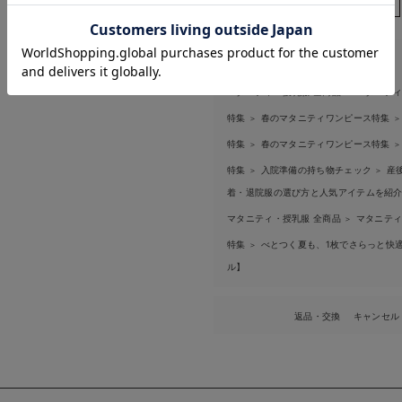
お気に入り商品を確認する
お買い物を続ける
カートへ進む
商品は以下にも掲載されています
マタニティ・授乳服 全商品
マタニテ
＞
特集
春のマタニティワンピース特集
＞
＞
特集
春のマタニティワンピース特集
＞
＞
特集
入院準備の持ち物チェック
産
＞
＞
着・退院服の選び方と人気アイテムを紹
マタニティ・授乳服 全商品
マタニティ
＞
特集
べとつく夏も、1枚でさらっと快適
＞
ル】
返品・交換
キャンセル