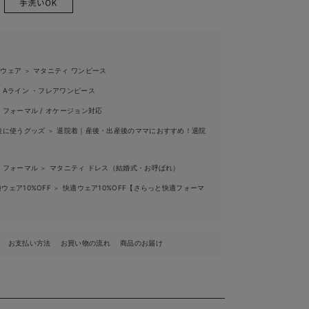
ィウェア
マタニティ ワンピース
＞
Aライン ・フレアワンピース
フォーマル / オケージョン対応
後に使うグッズ
退院着｜産後・出産後のママにおすすめ！退院
＞
介
 フォーマル
マタニティ ドレス（結婚式・お呼ばれ）
＞
ウェア10%OFF
快適ウェア10%OFF【さらっと快適フォーマ
＞
お支払い方法
お買い物の流れ
商品のお届け