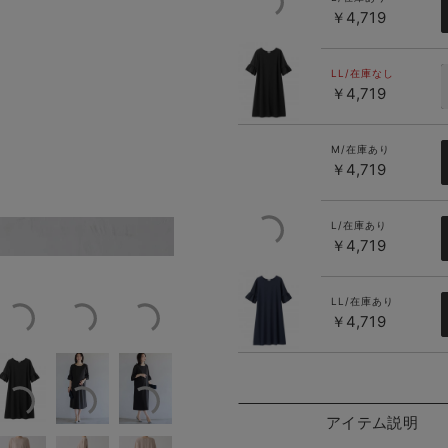
￥4,719
ブラック
LL/在庫なし
￥4,719
M/在庫あり
￥4,719
L/在庫あり
ズ：M／産後シルエット
ブラック／モデル身長：16
￥4,719
ネイビー
LL/在庫あり
￥4,719
アイテム説明