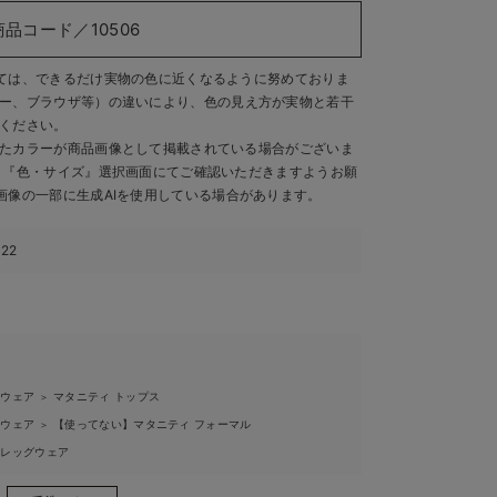
商品コード／10506
ては、できるだけ実物の色に近くなるように努めておりま
ー、ブラウザ等）の違いにより、色の見え方が実物と若干
ください。
たカラーが商品画像として掲載されている場合がございま
、『色・サイズ』選択画面にてご確認いただきますようお願
画像の一部に生成AIを使用している場合があります。
322
ィウェア
マタニティ トップス
＞
ィウェア
【使ってない】マタニティ フォーマル
＞
ィレッグウェア