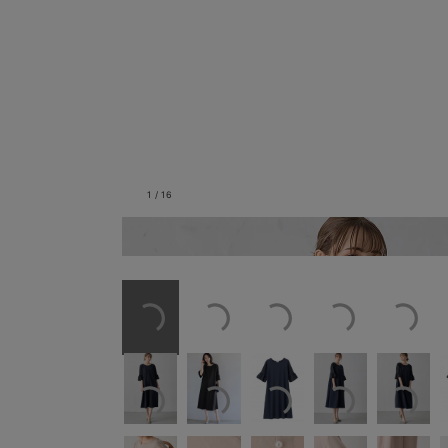
1
/
16
ネイビー／モデル身長：167cm／着用サイ