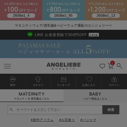
マタニティウェア/授乳服&ベビーウェア通販のエンジェリーベ
2026/NewArrival
送料495円(一部地域を除く) 7,700円以上で送料無料
LINE お友達登録で500円OFF
click
0
新作
カテゴリ
ランキング
お気に入り
ログイン
MATERNITY
BABY
戻る
戻る
戻る
戻る
戻る
戻る
戻る
戻る
戻る
戻る
戻る
戻る
戻る
戻る
戻る
戻る
戻る
戻る
戻る
戻る
戻る
戻る
戻る
戻る
戻る
戻る
戻る
戻る
戻る
戻る
戻る
カートに入れる
マタニティ & 授乳服はこちら
ベビー用品はこちら
マタニティウェア全て
マタニティ 下着・インナー全て
授乳服全て
マタニティ フォーマル全て
授乳用品全て
マタニティレッグウェア全て
マタニティ ボディケア全て
アウトレット全て
特集全て
再入荷全て
送料無料アイテム全て
ブラキャミ おまとめ
【37周年祭セール】
気温差別オススメアイ
マタニティウェア お
こだわりの履き心地！
出産準備応援割全て
春のマタニティワンピ
Gift Selection 
冬の冷え対策インナー
入院準備の持ち物チェ
冬のあったか特集全て
閉じる
マタニティ ワンピース
授乳ワンピース
マタニティ スーツ
妊婦用 抱き枕・授乳クッション
マタニティストッキング・タイツ
妊娠線クリーム
【アウトレット】ワンピース
抗菌防臭加工
再入荷｜インナー
授乳ブラ・マタニティブラ（マタニティインナー・産後用品）
ワンピース
【37周年祭セール】2
【15℃】3月下旬～
動きやすく着回しでき
強撚スムース(コスパ
【おまとめ割】パジャ
カジュアル
ジャケット派
マタニティパジャマ
【オフィスカジュアル
レギンスタイプ
【フォーマル】ワンピ
【ベビー】長袖
ハンカチ
快適ウェア10%OFF
セットアップ・ レイ
〜3,000円（税込）
薄くてあったか
入院してすぐ使うグッ
【冬のあったか特集】
#新作アイテム
#お宮参り
#パジャマ