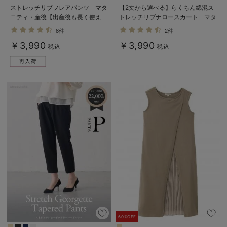
ストレッチリブフレアパンツ マタ
【2丈から選べる】らくちん綿混ス
ニティ・産後【出産後も長く使え
トレッチリブナロースカート マタ
る】
ニティ・産後【出産後も長く使え
8件
2件
る】
￥3,990
￥3,990
税込
税込
60%OFF