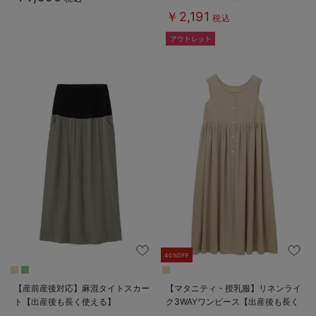
￥2,191
税込
40%OFF
【産前産後対応】麻混タイトスカー
【マタニティ・授乳服】リネンライ
ト【出産後も長く使える】
ク3WAYワンピース【出産後も長く
使える】