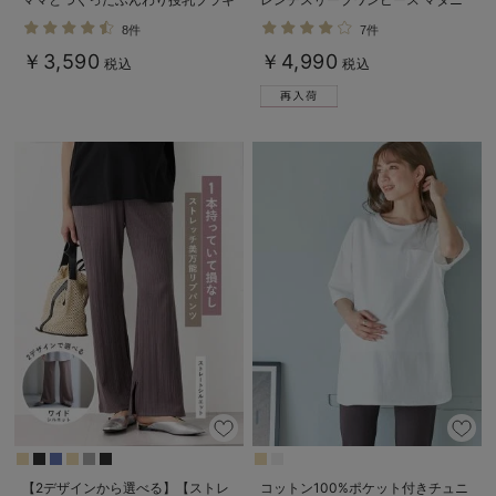
ャミ アンダーらくらくタイプ
ティ・産後授乳服【出産後も長く使
8件
7件
える】
￥3,590
￥4,990
税込
税込
【2デザインから選べる】【ストレ
コットン100%ポケット付きチュニ