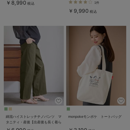
使える】
ト マタニティ・産後服【出産後も
￥8,990
1件
税込
長く使える】
￥9,990
税込
綿混ハイストレッチチノパンツ マ
monpokeモンポケ トートバッグ
タニティ・産後【出産後も長く着ら
れる】