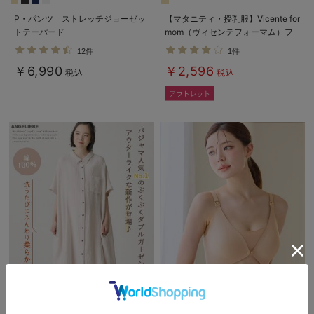
P・パンツ ストレッチジョーゼッ
【マタニティ・授乳服】Vicente for
トテーパード
mom（ヴィセンテフォーマム）フ
ロントプリーツワンピース【出産後
12件
1件
も長く使える】
￥6,990
￥2,596
税込
税込
5%OFF