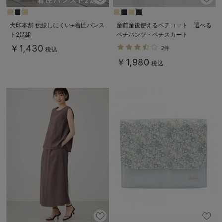
犬印本舗 伝線しにくい+着圧パンス
産前産後使えるペチコート 選べる
ト2足組
ペチパンツ・ペチスカート
￥1,430
2件
税込
￥1,980
税込