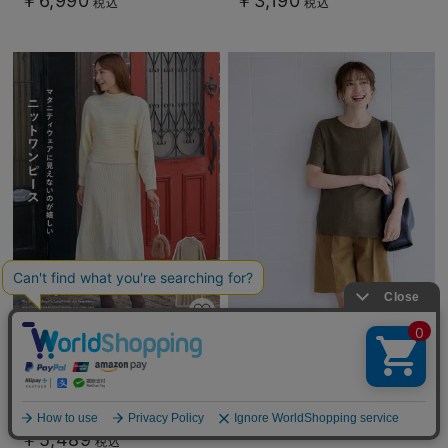
￥6,990
￥3,190
税込
税込
Rosemadame（ローズマダム）ニ
センターシームハーフパンツ マタ
ットワンピース マタニティ・産後
ニティ・産後【出産後も長く使え
授乳服【出産後も長く使える】
る】
￥6,990
1件
税込
￥5,489
税込