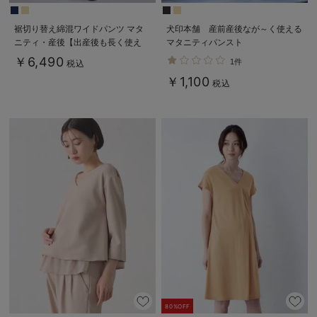
裾切り替え綿混ワイドパンツ マタ
犬印本舗 産前産後なが～く使える
ニティ・産後【出産後も長く使え
マタニティパンスト
る】
￥6,490
1件
税込
￥1,100
税込
80%OFF