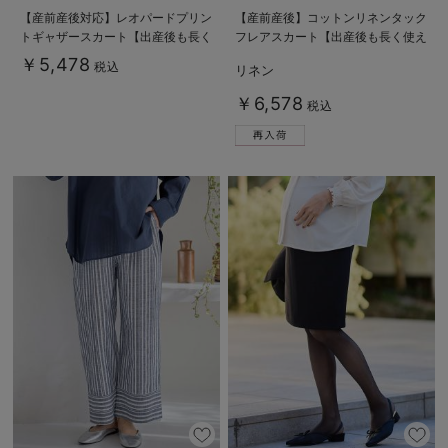
【産前産後対応】レオパードプリン
【産前産後】コットンリネンタック
トギャザースカート【出産後も長く
フレアスカート【出産後も長く使え
使える】
る】
￥5,478
税込
リネン
￥6,578
税込