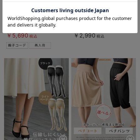
お気に入り商品を確認する
【綿100％】ぷくぷくWガーゼシャ
ストレスフリー 前開きシームレス
ツワンピースネグリジェ マタニテ
カップ授乳ブラ 脇高 垂れ防止
ィ・授乳パジャマ【出産後も長く着
｜ マタニティ・授乳ブラ脇高
1件
1件
られる】
￥5,690
￥2,990
税込
税込