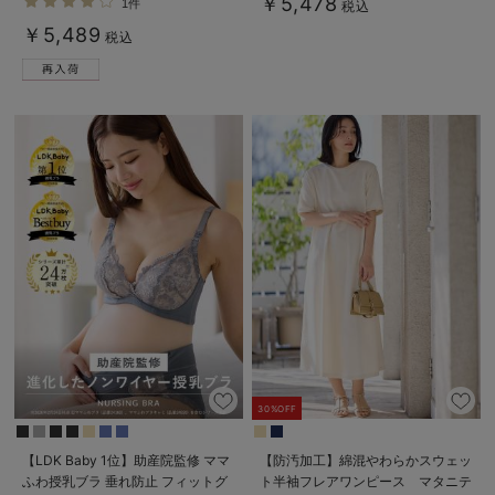
￥5,478
1件
税込
服【出産後も長く使える】
デロンギ
￥5,489
税込
入院準備の持ち物チェック
30%OFF
【LDK Baby 1位】助産院監修 ママ
【防汚加工】綿混やわらかスウェッ
ふわ授乳ブラ 垂れ防止 フィットグ
ト半袖フレアワンピース マタニテ