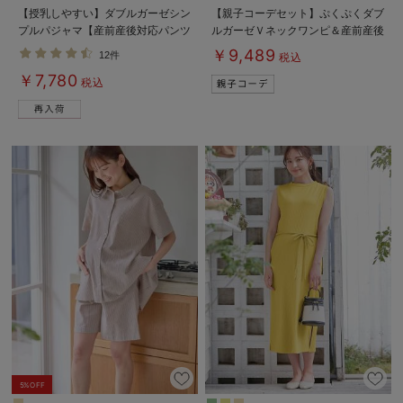
【授乳しやすい】ダブルガーゼシン
【親子コーデセット】ぷくぷくダブ
プルパジャマ【産前産後対応パンツ
ルガーゼＶネックワンピ＆産前産後
付】
使えるレギンスパジャマ&2wayオ
￥9,489
12件
税込
ール 出産準備 ギフト マタニテ
￥7,780
ィ・産後
税込
5%OFF