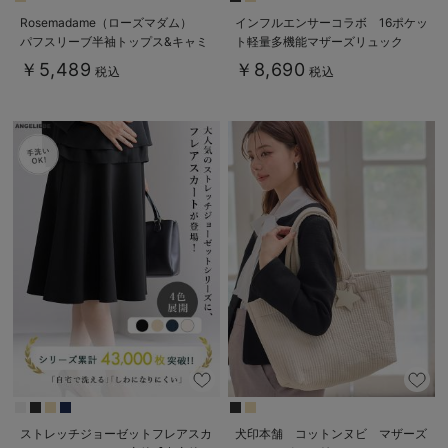
Rosemadame（ローズマダム）
インフルエンサーコラボ 16ポケッ
パフスリーブ半袖トップス&キャミ
ト軽量多機能マザーズリュック
ワンピセット マタニティ・産後授
Healthknit Product
￥5,489
￥8,690
税込
税込
乳服【出産後も長く使える】
ストレッチジョーゼットフレアスカ
犬印本舗 コットンヌビ マザーズ