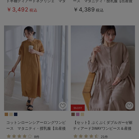
ト半袖ティアードネグリジェ マタ
ース マタニティ・授乳服【出産後
ニティ・産後【出産後も長く使え
も長く使える】Rosemadame（ロ
￥3,492
￥4,389
税込
税込
る】
ーズマダム）
5%OFF
コットンローンシアーロングワンピ
【セット】ぷくぷくダブルガーゼ裾
ース マタニティ・授乳服【出産後
ティアード3WAYワンピース＆産後
も長く使える】
も使えるレギンスパジャマ マタニ
8件
21件