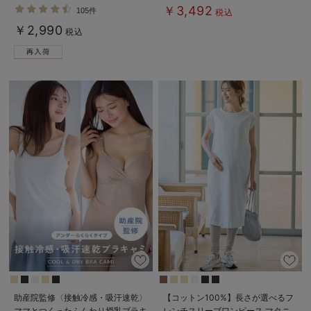
ミ ノンワイヤー ｜ マタニティ・授
ィ・産後【出産後も長く使える】
￥3,492
105件
税込
乳ブラ
￥2,990
税込
助産院監修〈接触冷感・吸汗速乾〉
【コットン100%】長さが選べるフ
ママとつくったふんわり授乳ブラキ
レンチスリーブワンピース マタニ