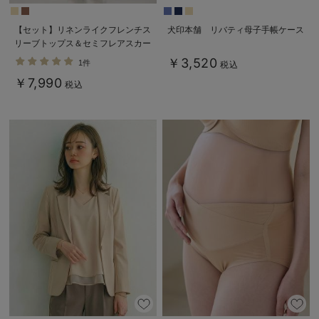
【セット】リネンライクフレンチス
犬印本舗 リバティ母子手帳ケース
リーブトップス＆セミフレアスカー
トセットアップ マタニティ・授乳
￥3,520
1件
税込
服【出産後も長く着られる】
￥7,990
税込