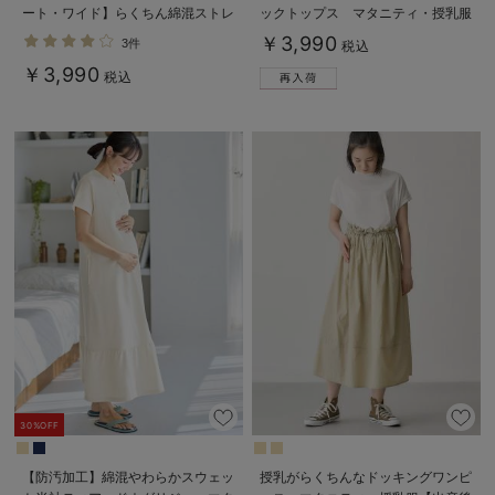
ート・ワイド】らくちん綿混ストレ
ックトップス マタニティ・授乳服
ッチリブパンツ マタニティ・産後
【出産後も長く使える】
￥3,990
3件
税込
【出産後も長く使える】
￥3,990
税込
30%OFF
【防汚加工】綿混やわらかスウェッ
授乳がらくちんなドッキングワンピ