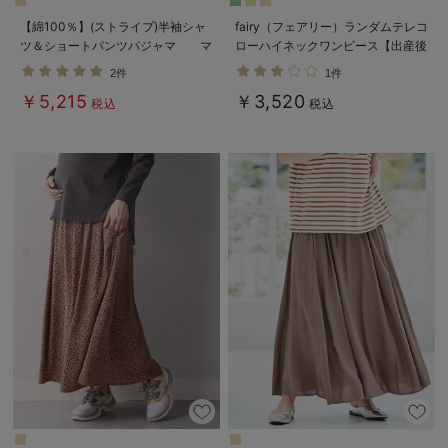
【綿100％】(ストライプ)半袖シャ
fairy（フェアリー）ランダムテレコ
ツ＆ショートパンツパジャマ マ
ローハイネックワンピース【出産後
タニティ・授乳パジャマ【産後も長
も長く使える】
2件
1件
く着られる】
￥5,215
￥3,520
税込
税込