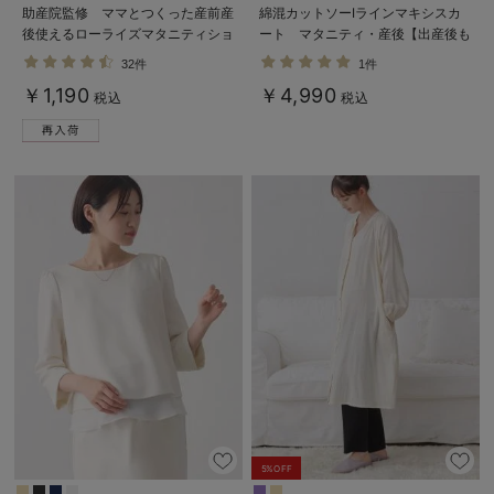
助産院監修 ママとつくった産前産
綿混カットソーIラインマキシスカ
後使えるローライズマタニティショ
ート マタニティ・産後【出産後も
ーツ
長く着られる】
32件
1件
￥1,190
￥4,990
税込
税込
5%OFF