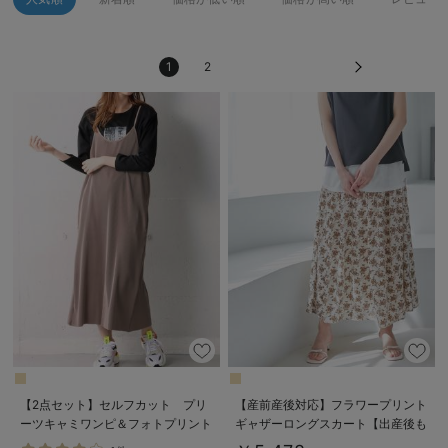
erbaviva（エルバビーバ）
安心の日本製。先輩ママが買ってよかった！本当に必要な出産準備品
1
2
ハレの日に着るANGELIEBEのセレモニー
買って正解！高評価レビューアイテム
冬に可愛いニットがお得！
親子コーデ｜ママとベビーにおすすめ！
便利な育児家電
Gift Selection 出産祝い
ロンパースはいつからいつまで使う？選ぶポイントも解説！
保育園・入園準備特集
【2点セット】セルフカット プリ
【産前産後対応】フラワープリント
ーツキャミワンピ＆フォトプリント
ギャザーロングスカート【出産後も
ファルスカ
トップスセット マタニティ・授乳
長く使える】