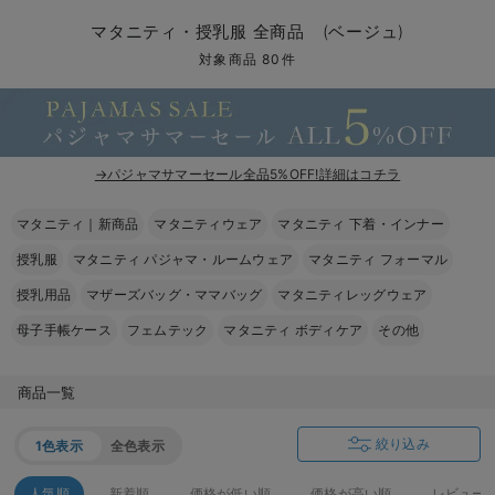
マタニティ パンツ
マタニティ ショーツ
授乳トップス
マタニティ オフィス 通勤服
授乳 ケープ
マタニティレギンス
【アウトレット】トップス・授乳トップス
透け防止
再入荷｜アウター
トップス
【37周年祭セール】4
【〜10℃】3月中旬
涼しくて可愛い「ワン
デニム
きれいめトップス派
マタニティインナー
【オフィスカジュアル
パンツタイプ
【フォーマル】ボトム
【ベビー】半袖
2WAYオール
Aライン ・フレアワ
〜5,000円（税込）
綿混素材
赤ちゃんへ使うもの
【冬のあったか特集】
マタニティ・授乳服 全商品 (ベージュ)
マタニティ スカート
妊婦帯・腹帯・産前ガードル
マタニティ ドレス（結婚式・お呼ばれ）
【アウトレット】ボトムス
見えてもカワイイ
パンツ
レギンス
きれいめスカート派
ベビー
【フォーマル】トップ
【ベビー】グッズ
コンビ肌着
Iライン ・タイトシ
〜10,000円（税込）
腹巻・ひざ上パンツ
産後に使うグッズ
【冬のあったか特集】
対象商品 80件
マタニティ トップス
マタニティ 授乳 キャミソール
マタニティ フォーマル パンツ・ボトムス
【アウトレット】パジャマ
コットン素材
スカート
オフィス
きれいめ美脚パンツ派
短肌着
快適ウェア10%OFF
ジャンパースカート/
10,001円（税込）〜
保温&リカバリー
【冬のあったか特集】
マタニティ アウター（コート）・ママコート
産褥ショーツ
【アウトレット】インナー
冷房対策
パジャマ
ツィード派
セット
ワーク・オフィス
女の子におススメのギ
レギンス・タイツ
→パジャマサマーセール全品5%OFF!詳細はコチラ
骨盤・マタニティベルト （妊娠中・産後）
【アウトレット】ベビー
接触冷感素材
インナー
MAX55%OFF ブラッ
王道シンプル派
カジュアル
男の子におススメのギ
カップ付きインナー
マタニティ｜新商品
マタニティウェア
マタニティ 下着・インナー
産後 ガードル インナー
Tシャツブラ
雑貨
セットアップ派
フォーマル / オケー
定番ギフト
あったか度◎
授乳服
マタニティ パジャマ・ルームウェア
マタニティ フォーマル
マタニティ 腹巻き
ブラトップ
ベビー
あったかアイテム｜ベ
もらって嬉しいギフト
裏起毛素材
授乳用品
マザーズバッグ・ママバッグ
マタニティレッグウェア
母子手帳ケース
フェムテック
マタニティ ボディケア
その他
親子セット
かわいくておもしろい
快適機能ウェア特集 トップス
何枚あっても嬉しいア
商品一覧
快適機能ウェア特集 ボトムス
長く使えるアイテム
絞り込み
1色表示
全色表示
快適機能ウェア特集 パジャマ
お部屋映えアイテム
人気順
新着順
価格が低い順
価格が高い順
レビュー