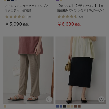
ストレッチジョーゼットトップス
【綿100％】【授乳しやすい】【産
マタニティ・授乳服
前産後対応パンツ付き】Wガーゼパ
ジャマ＆産前産後レギンス
6件
5件
￥5,990
￥6,630
税込
税込