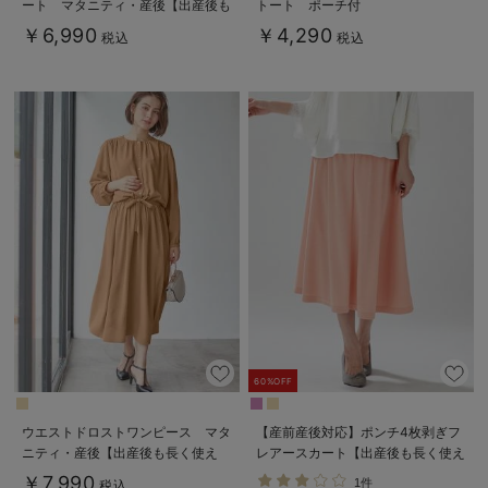
ート マタニティ・産後【出産後も
トート ポーチ付
長く使える】
￥6,990
￥4,290
税込
税込
60%OFF
ウエストドロストワンピース マタ
【産前産後対応】ポンチ4枚剥ぎフ
ニティ・産後【出産後も長く使え
レアースカート【出産後も長く使え
る】
る】
￥7,990
1件
税込