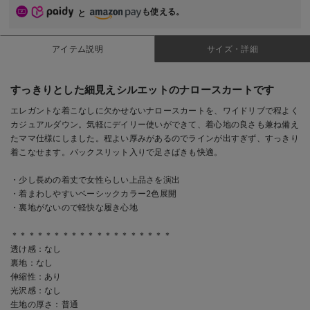
も使える。
と
アイテム説明
サイズ・詳細
すっきりとした細見えシルエットのナロースカートです
エレガントな着こなしに欠かせないナロースカートを、ワイドリブで程よく
カジュアルダウン。気軽にデイリー使いができて、着心地の良さも兼ね備え
たママ仕様にしました。程よい厚みがあるのでラインが出すぎず、すっきり
着こなせます。バックスリット入りで足さばきも快適。
・少し長めの着丈で女性らしい上品さを演出
・着まわしやすいベーシックカラー2色展開
・裏地がないので軽快な履き心地
＊＊＊＊＊＊＊＊＊＊＊＊＊＊＊＊＊＊＊
透け感：なし
裏地：なし
伸縮性：あり
光沢感：なし
生地の厚さ：普通