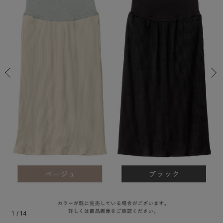
マタニティ パンツ
マタニティ ショーツ
授乳トップス
マタニティ オフィス 通勤服
授乳 ケープ
マタニティレギンス
【アウトレット】トップス・授乳トップス
透け防止
再入荷｜アウター
トップス
【37周年祭セール】4
【〜10℃】3月中旬
涼しくて可愛い「ワン
デニム
きれいめトップス派
マタニティインナー
【オフィスカジュアル
パンツタイプ
【フォーマル】ボトム
【ベビー】半袖
2WAYオール
Aライン ・フレアワ
〜5,000円（税込）
綿混素材
赤ちゃんへ使うもの
【冬のあったか特集】
マタニティ スカート
妊婦帯・腹帯・産前ガードル
マタニティ ドレス（結婚式・お呼ばれ）
【アウトレット】ボトムス
見えてもカワイイ
パンツ
レギンス
きれいめスカート派
ベビー
【フォーマル】トップ
【ベビー】グッズ
コンビ肌着
Iライン ・タイトシ
〜10,000円（税込）
腹巻・ひざ上パンツ
産後に使うグッズ
【冬のあったか特集】
マタニティ トップス
マタニティ 授乳 キャミソール
マタニティ フォーマル パンツ・ボトムス
【アウトレット】パジャマ
コットン素材
スカート
オフィス
きれいめ美脚パンツ派
短肌着
快適ウェア10%OFF
ジャンパースカート/
10,001円（税込）〜
保温&リカバリー
【冬のあったか特集】
マタニティ アウター（コート）・ママコート
産褥ショーツ
【アウトレット】インナー
冷房対策
パジャマ
ツィード派
セット
ワーク・オフィス
女の子におススメのギ
レギンス・タイツ
骨盤・マタニティベルト （妊娠中・産後）
【アウトレット】ベビー
接触冷感素材
インナー
MAX55%OFF ブラッ
王道シンプル派
カジュアル
男の子におススメのギ
カップ付きインナー
産後 ガードル インナー
Tシャツブラ
雑貨
セットアップ派
フォーマル / オケー
定番ギフト
あったか度◎
マタニティ 腹巻き
ブラトップ
ベビー
あったかアイテム｜ベ
もらって嬉しいギフト
裏起毛素材
親子セット
かわいくておもしろい
快適機能ウェア特集 トップス
何枚あっても嬉しいア
快適機能ウェア特集 ボトムス
長く使えるアイテム
快適機能ウェア特集 パジャマ
お部屋映えアイテム
1
/
14