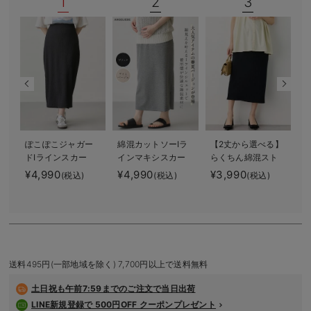
1
2
3
デロンギ
入院準備の持ち物チェック
ぽこぽこジャガー
綿混カットソーIラ
【2丈から選べる】
ドIラインスカー
インマキシスカー
らくちん綿混スト
ト マタニティ・
ト マタニティ・
レッチリブナロー
¥4,990
¥4,990
¥3,990
¥
(税込)
(税込)
(税込)
産後【産後も長く
産後【出産後も長
スカート マタニ
着られる】
く着られる】
ティ・産後【出産
後も長く使える】
送料495円(一部地域を除く) 7,700円以上で送料無料
土日祝も
午前7:59までのご注文で当日出荷
LINE新規登録で 500円OFF クーポンプレゼント