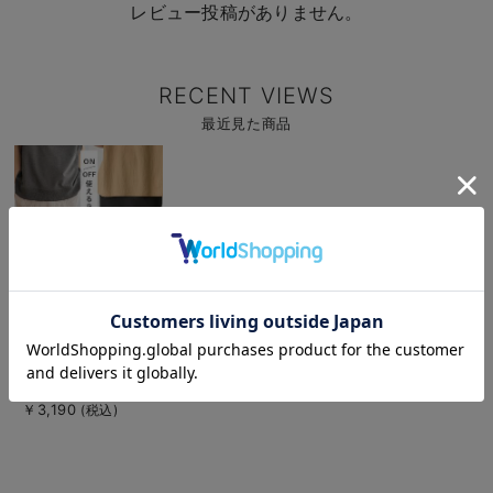
レビュー投稿がありません。
RECENT VIEWS
最近見た商品
商
品
詳
細
を
見
る
お気に入り商品を確認する
お買い物を続ける
カートへ進む
商
らくちん綿混ナロース
品
カート マタニティ・
詳
細
産後【出産後も長く使
￥3,190
(税込)
を
える】fairy（フェア
見
る
リー）