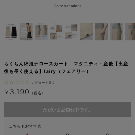
erbaviva（エルバビーバ）
Color Variations
安心の日本製。先輩ママが買ってよかった！本当に必要な出産準備品
ハレの日に着るANGELIEBEのセレモニー
買って正解！高評価レビューアイテム
冬に可愛いニットがお得！
らくちん綿混ナロースカート マタニティ・産後【出産
親子コーデ｜ママとベビーにおすすめ！
後も長く使える】fairy（フェアリー）
便利な育児家電
レビューを書く
3,190
Gift Selection 出産祝い
￥
(税込)
ロンパースはいつからいつまで使う？選ぶポイントも解説！
ただいま品切れ中です。
保育園・入園準備特集
こちらもおすすめ
ファルスカ