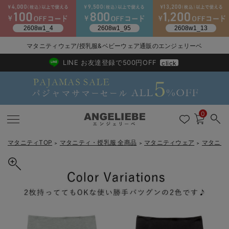
マタニティウェア/授乳服&ベビーウェア通販のエンジェリーベ
2026/NewArrival
送料495円(一部地域を除く) 7,700円以上で送料無料
LINE お友達登録で500円OFF
click
0
マタニティTOP
マタニティ・授乳服 全商品
マタニティウェア
マタニテ
＞
＞
＞
戻る
戻る
戻る
戻る
戻る
戻る
戻る
戻る
戻る
戻る
戻る
戻る
戻る
戻る
戻る
戻る
戻る
戻る
戻る
戻る
戻る
戻る
戻る
戻る
戻る
戻る
戻る
戻る
戻る
戻る
戻る
マタニティウェア全て
マタニティ 下着・インナー全て
授乳服全て
マタニティ フォーマル全て
授乳用品全て
マタニティレッグウェア全て
マタニティ ボディケア全て
アウトレット全て
特集全て
再入荷全て
送料無料アイテム全て
ブラキャミ おまとめ
【37周年祭セール】
気温差別オススメアイ
マタニティウェア お
こだわりの履き心地！
出産準備応援割全て
春のマタニティワンピ
Gift Selection 
冬の冷え対策インナー
入院準備の持ち物チェ
冬のあったか特集全て
マタニティ ワンピース
授乳ワンピース
マタニティ スーツ
妊婦用 抱き枕・授乳クッション
マタニティストッキング・タイツ
妊娠線クリーム
【アウトレット】ワンピース
抗菌防臭加工
再入荷｜インナー
授乳ブラ・マタニティブラ（マタニティインナー・産後用品）
ワンピース
【37周年祭セール】2
【15℃】3月下旬～
動きやすく着回しでき
強撚スムース(コスパ
【おまとめ割】パジャ
カジュアル
ジャケット派
マタニティパジャマ
【オフィスカジュアル
レギンスタイプ
【フォーマル】ワンピ
【ベビー】長袖
ハンカチ
快適ウェア10%OFF
セットアップ・ レイ
〜3,000円（税込）
薄くてあったか
入院してすぐ使うグッ
【冬のあったか特集】