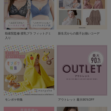
助産院監修 授乳ブラ フィットグミ
新生児からの親子お揃いコーデ
入り
モンポケ特集
アウトレット 最大90%OFF