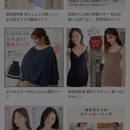
退院着特集 赤ちゃんとの新しい一
妊婦さんの為の喪服マナー 急な訃
歩を彩るママの服装ガイド
報にも慌てない。実用Q&Aガイド
ポコポコガーゼのふんわり授乳ケー
助産院監修 授乳ブラキャミ 選べる2
プ
デザイン