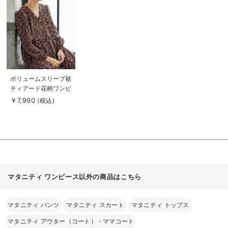
細
を
見
る
商
ボリュームスリーブ裾
品
ティアード花柄ワンピ
詳
細
ース マタニティ・授
￥7,990
(税込)
を
乳服【出産後も長く使
見
る
える】
マタニティ ワンピース以外の商品はこちら
マタニティ パンツ
マタニティ スカート
マタニティ トップス
マタニティ アウター（コート）・ママコート