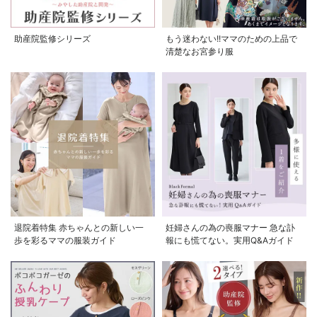
助産院監修シリーズ
もう迷わない!!ママのための上品で
清楚なお宮参り服
お気に入り商品を確認する
お買い物を続ける
カートへ進む
退院着特集 赤ちゃんとの新しい一
妊婦さんの為の喪服マナー 急な訃
歩を彩るママの服装ガイド
報にも慌てない。実用Q&Aガイド