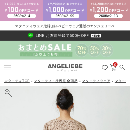
2026/NewArrival
送料495円(一部地域を除く) 7,700円以上で送料無料
マタニティウェア/授乳服&ベビーウェア通販のエンジェリーベ
LINE お友達登録で500円OFF
click
0
マタニティTOP
マタニティ・授乳服 全商品
マタニティウェア
マタニテ
＞
＞
＞
戻る
戻る
戻る
戻る
戻る
戻る
戻る
戻る
戻る
戻る
戻る
戻る
戻る
戻る
戻る
戻る
戻る
戻る
戻る
戻る
戻る
戻る
戻る
戻る
戻る
戻る
戻る
戻る
戻る
戻る
戻る
マタニティウェア全て
マタニティ 下着・インナー全て
授乳服全て
マタニティ フォーマル全て
授乳用品全て
マタニティレッグウェア全て
マタニティ ボディケア全て
アウトレット全て
特集全て
再入荷全て
送料無料アイテム全て
ブラキャミ おまとめ
【37周年祭セール】
気温差別オススメアイ
マタニティウェア お
こだわりの履き心地！
出産準備応援割全て
春のマタニティワンピ
Gift Selection 
冬の冷え対策インナー
入院準備の持ち物チェ
冬のあったか特集全て
マタニティ ワンピース
授乳ワンピース
マタニティ スーツ
妊婦用 抱き枕・授乳クッション
マタニティストッキング・タイツ
妊娠線クリーム
【アウトレット】ワンピース
抗菌防臭加工
再入荷｜インナー
授乳ブラ・マタニティブラ（マタニティインナー・産後用品）
ワンピース
【37周年祭セール】2
【15℃】3月下旬～
動きやすく着回しでき
強撚スムース(コスパ
【おまとめ割】パジャ
カジュアル
ジャケット派
マタニティパジャマ
【オフィスカジュアル
レギンスタイプ
【フォーマル】ワンピ
【ベビー】長袖
ハンカチ
快適ウェア10%OFF
セットアップ・ レイ
〜3,000円（税込）
薄くてあったか
入院してすぐ使うグッ
【冬のあったか特集】