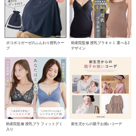
ポコポコガーゼのふんわり授乳ケー
助産院監修 授乳ブラキャミ 選べる2
プ
デザイン
助産院監修 授乳ブラ フィットグミ
新生児からの親子お揃いコーデ
入り