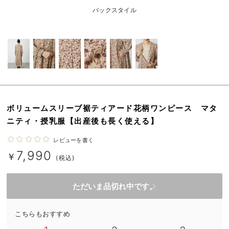
erbaviva（エルバビーバ）
バックスタイル
安心の日本製。先輩ママが買ってよかった！本当に必要な出産準備品
ハレの日に着るANGELIEBEのセレモニー
買って正解！高評価レビューアイテム
冬に可愛いニットがお得！
ボリュームスリーブ裾ティアード花柄ワンピース マタ
親子コーデ｜ママとベビーにおすすめ！
ニティ・授乳服【出産後も長く使える】
便利な育児家電
レビューを書く
7,990
Gift Selection 出産祝い
￥
(税込)
ロンパースはいつからいつまで使う？選ぶポイントも解説！
ただいま品切れ中です。
保育園・入園準備特集
こちらもおすすめ
ファルスカ