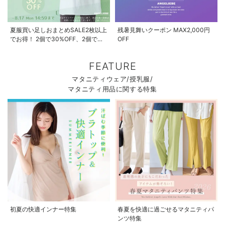
夏服買い足しおまとめSALE2枚以上
残暑見舞いクーポン MAX2,000円
でお得！ 2個で30%OFF、2個で
OFF
50%OFF、2個で70%OFF
FEATURE
マタニティウェア/授乳服/
マタニティ用品に関する特集
初夏の快適インナー特集
春夏を快適に過ごせるマタニティパ
ンツ特集