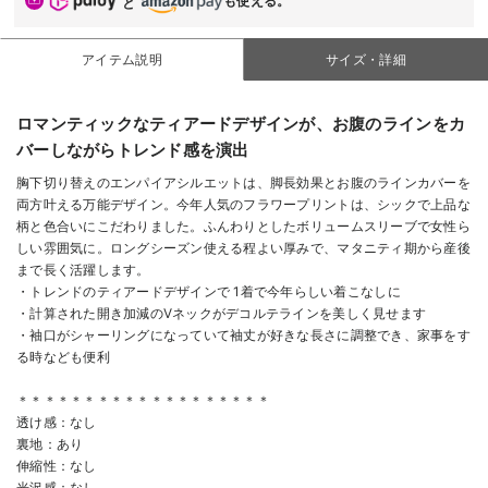
も使える。
と
アイテム説明
サイズ・詳細
ロマンティックなティアードデザインが、お腹のラインをカ
バーしながらトレンド感を演出
胸下切り替えのエンパイアシルエットは、脚長効果とお腹のラインカバーを
両方叶える万能デザイン。今年人気のフラワープリントは、シックで上品な
柄と色合いにこだわりました。ふんわりとしたボリュームスリーブで女性ら
しい雰囲気に。ロングシーズン使える程よい厚みで、マタニティ期から産後
まで長く活躍します。
・トレンドのティアードデザインで 1着で今年らしい着こなしに
・計算された開き加減のVネックがデコルテラインを美しく見せます
・袖口がシャーリングになっていて袖丈が好きな長さに調整でき、家事をす
る時なども便利
＊＊＊＊＊＊＊＊＊＊＊＊＊＊＊＊＊＊＊
透け感：なし
裏地：あり
伸縮性：なし
光沢感：なし