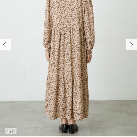
マタニティ パンツ
マタニティ ショーツ
授乳トップス
マタニティ オフィス 通勤服
授乳 ケープ
マタニティレギンス
【アウトレット】トップス・授乳トップス
透け防止
再入荷｜アウター
トップス
【37周年祭セール】4
【〜10℃】3月中旬
涼しくて可愛い「ワン
デニム
きれいめトップス派
マタニティインナー
【オフィスカジュアル
パンツタイプ
【フォーマル】ボトム
【ベビー】半袖
2WAYオール
Aライン ・フレアワ
〜5,000円（税込）
綿混素材
赤ちゃんへ使うもの
【冬のあったか特集】
マタニティ スカート
妊婦帯・腹帯・産前ガードル
マタニティ ドレス（結婚式・お呼ばれ）
【アウトレット】ボトムス
見えてもカワイイ
パンツ
レギンス
きれいめスカート派
ベビー
【フォーマル】トップ
【ベビー】グッズ
コンビ肌着
Iライン ・タイトシ
〜10,000円（税込）
腹巻・ひざ上パンツ
産後に使うグッズ
【冬のあったか特集】
マタニティ トップス
マタニティ 授乳 キャミソール
マタニティ フォーマル パンツ・ボトムス
【アウトレット】パジャマ
コットン素材
スカート
オフィス
きれいめ美脚パンツ派
短肌着
快適ウェア10%OFF
ジャンパースカート/
10,001円（税込）〜
保温&リカバリー
【冬のあったか特集】
マタニティ アウター（コート）・ママコート
産褥ショーツ
【アウトレット】インナー
冷房対策
パジャマ
ツィード派
セット
ワーク・オフィス
女の子におススメのギ
レギンス・タイツ
骨盤・マタニティベルト （妊娠中・産後）
【アウトレット】ベビー
接触冷感素材
インナー
MAX55%OFF ブラッ
王道シンプル派
カジュアル
男の子におススメのギ
カップ付きインナー
産後 ガードル インナー
Tシャツブラ
雑貨
セットアップ派
フォーマル / オケー
定番ギフト
あったか度◎
マタニティ 腹巻き
ブラトップ
ベビー
あったかアイテム｜ベ
もらって嬉しいギフト
裏起毛素材
親子セット
かわいくておもしろい
快適機能ウェア特集 トップス
何枚あっても嬉しいア
快適機能ウェア特集 ボトムス
長く使えるアイテム
快適機能ウェア特集 パジャマ
お部屋映えアイテム
1
/
6