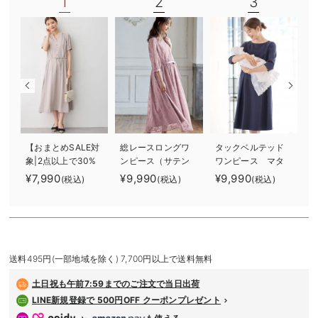
1
2
3
デロンギ
入院準備の持ち物チェック
【おまとめSALE対
総レースロングワ
タックベルテッド
象|2点以上で30%
ンピース（サテン
ワンピース マタ
オフ】半袖ギャザ
リボンベルト
ニティ・授乳服
¥7,990
¥9,990
¥9,990
¥
(税込)
(税込)
(税込)
ーシャツワンピー
付） マタニテ
【出産後も長く使
ス マタニティ・
ィ・授乳服【出産
える】
産後授乳服【出産
後も長く使える】
後も長く使える】
送料495円(一部地域を除く) 7,700円以上で送料無料
土日祝も
午前7:59までのご注文で当日出荷
LINE新規登録で 500円OFF クーポンプレゼント