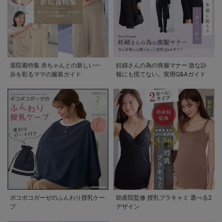
退院着特集 赤ちゃんとの新しい一
妊婦さんの為の喪服マナー 急な訃
歩を彩るママの服装ガイド
報にも慌てない。実用Q&Aガイド
ポコポコガーゼのふんわり授乳ケー
助産院監修 授乳ブラキャミ 選べる2
プ
デザイン