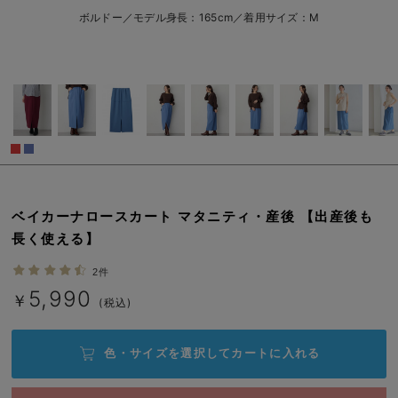
erbaviva（エルバビーバ）
L/在庫なし
ボルドー／モデル身長：165cm／着用サイズ：M
￥5,990
安心の日本製。先輩ママが買ってよかった！本当に必要な出産準備品
売り切れ
ハレの日に着るANGELIEBEのセレモニー
買って正解！高評価レビューアイテム
閉じる
冬に可愛いニットがお得！
親子コーデ｜ママとベビーにおすすめ！
ベイカーナロースカート マタニティ・産後 【出産後も
便利な育児家電
長く使える】
Gift Selection 出産祝い
2件
5,990
￥
(税込)
ロンパースはいつからいつまで使う？選ぶポイントも解説！
保育園・入園準備特集
色・サイズを選択して
カートに入れる
ファルスカ