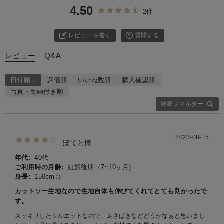
4.50
2件
レビューを書く
質問する
レビュー
Q&A
日付順 ↓
評価順
いいね数順
購入確認順
写真・動画付き順
詳細フィルター
2023-08-15
ぽてと様
年代:
40代
ご利用時の月齢:
妊娠後期（7~10ヶ月)
身長:
150cm台
カットソー生地なので生地自体も伸びてくれてとても良かったで
す。
スッキリしたシルエットなので、足さばきなどどうかなぁと思いまし