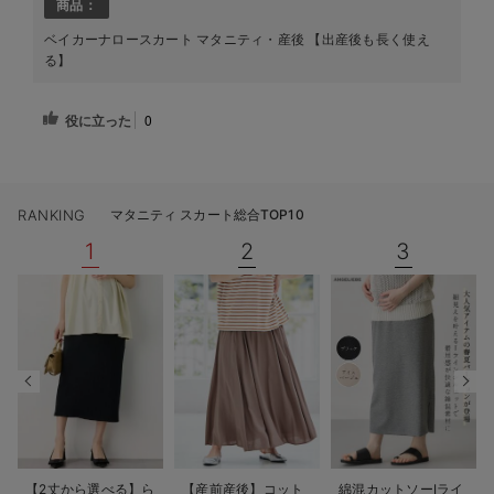
商品：
ベイカーナロースカート マタニティ・産後 【出産後も長く使え
る】
役に立った
0
RANKING
マタニティ スカート総合TOP10
1
2
3
【2丈から選べる】ら
【産前産後】コット
綿混カットソーIライ