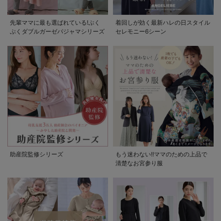
先輩ママに最も選ばれている!ぷく
着回しが効く最新ハレの日スタイル
ぷくダブルガーゼパジャマシリーズ
セレモニー6シーン
助産院監修シリーズ
もう迷わない!!ママのための上品で
清楚なお宮参り服