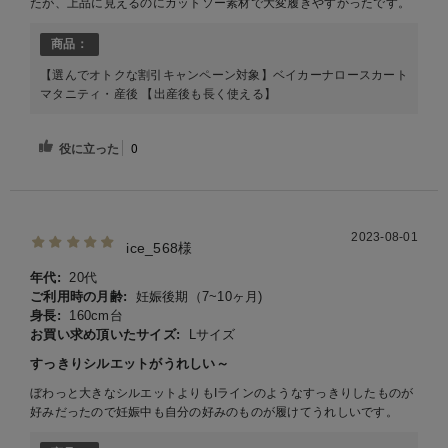
たが、上品に見えるのにカットソー素材で大変履きやすかったです。
商品：
【選んでオトクな割引キャンペーン対象】ベイカーナロースカート
マタニティ・産後 【出産後も長く使える】
役に立った
0
2023-08-01
ice_568様
年代:
20代
ご利用時の月齢:
妊娠後期（7~10ヶ月)
身長:
160cm台
お買い求め頂いたサイズ:
Lサイズ
すっきりシルエットがうれしい～
ぼわっと大きなシルエットよりもIラインのようなすっきりしたものが
好みだったので妊娠中も自分の好みのものが履けてうれしいです。