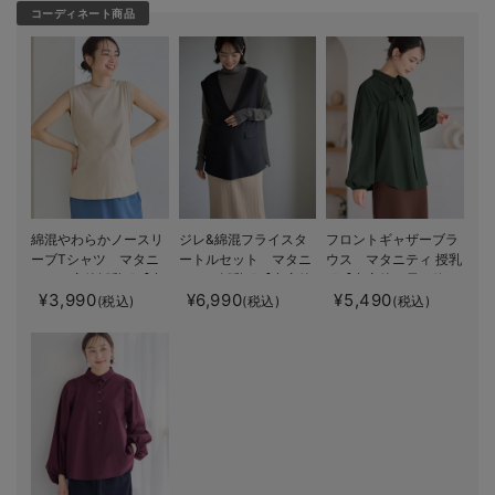
コーディネート商品
綿混やわらかノースリ
ジレ&綿混フライスタ
フロントギャザーブラ
ーブTシャツ マタニ
ートルセット マタニ
ウス マタニティ 授乳
ティ・産後授乳服【出
ティ・授乳服【出産後
服【出産後も長く使え
¥3,990
¥6,990
¥5,490
産後も長く使える】
も長く使える】
る】
(税込)
(税込)
(税込)