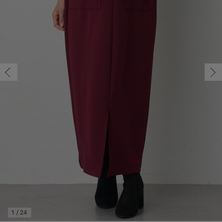
M/在庫あり
マタニティ パンツ
マタニティ ショーツ
授乳トップス
マタニティ オフィス 通勤服
授乳 ケープ
マタニティレギンス
【アウトレット】トップス・授乳トップス
透け防止
再入荷｜アウター
トップス
【37周年祭セール】4
【〜10℃】3月中旬
涼しくて可愛い「ワン
デニム
きれいめトップス派
マタニティインナー
【オフィスカジュアル
パンツタイプ
【フォーマル】ボトム
【ベビー】半袖
2WAYオール
Aライン ・フレアワ
〜5,000円（税込）
綿混素材
赤ちゃんへ使うもの
【冬のあったか特集】
M/在庫あり
マタニティ スカート
妊婦帯・腹帯・産前ガードル
マタニティ ドレス（結婚式・お呼ばれ）
【アウトレット】ボトムス
見えてもカワイイ
パンツ
レギンス
きれいめスカート派
ベビー
【フォーマル】トップ
【ベビー】グッズ
コンビ肌着
Iライン ・タイトシ
〜10,000円（税込）
腹巻・ひざ上パンツ
産後に使うグッズ
【冬のあったか特集】
￥5,990
マタニティ トップス
マタニティ 授乳 キャミソール
マタニティ フォーマル パンツ・ボトムス
【アウトレット】パジャマ
コットン素材
スカート
オフィス
きれいめ美脚パンツ派
短肌着
快適ウェア10%OFF
ジャンパースカート/
10,001円（税込）〜
保温&リカバリー
【冬のあったか特集】
カートに入れる
マタニティ アウター（コート）・ママコート
産褥ショーツ
【アウトレット】インナー
冷房対策
パジャマ
ツィード派
セット
ワーク・オフィス
女の子におススメのギ
レギンス・タイツ
L/在庫なし
ボルドー
L/在庫なし
骨盤・マタニティベルト （妊娠中・産後）
【アウトレット】ベビー
接触冷感素材
インナー
MAX55%OFF ブラッ
王道シンプル派
カジュアル
男の子におススメのギ
カップ付きインナー
￥5,990
産後 ガードル インナー
Tシャツブラ
雑貨
セットアップ派
フォーマル / オケー
定番ギフト
あったか度◎
売り切れ
マタニティ 腹巻き
ブラトップ
ベビー
あったかアイテム｜ベ
もらって嬉しいギフト
裏起毛素材
親子セット
かわいくておもしろい
M/在庫あり
M/在庫あり
快適機能ウェア特集 トップス
何枚あっても嬉しいア
￥5,990
快適機能ウェア特集 ボトムス
長く使えるアイテム
カートに入れる
快適機能ウェア特集 パジャマ
お部屋映えアイテム
1
/
24
L/在庫なし
ブルーグレー