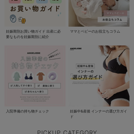
妊娠期別お買い物ガイド 出産に必
ママとベビーのお役立ちコラム
要なものを妊娠期別に紹介
入院準備の持ち物チェック
妊娠中&産後 インナーの選び方ガイ
ド
PICKUP CATEGORY