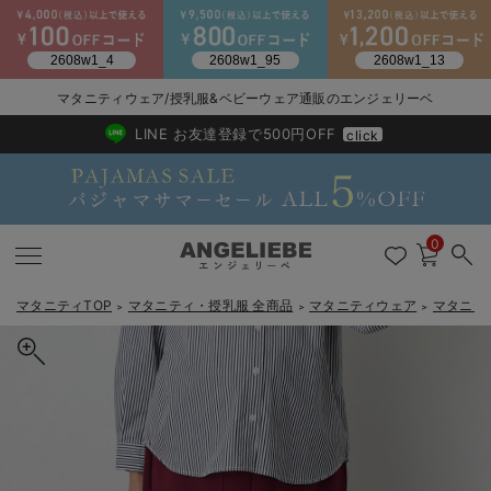
マタニティウェア/授乳服&ベビーウェア通販のエンジェリーベ
2026/NewArrival
送料495円(一部地域を除く) 7,700円以上で送料無料
LINE お友達登録で500円OFF
click
0
マタニティTOP
マタニティ・授乳服 全商品
マタニティウェア
マタニテ
＞
＞
＞
戻る
戻る
戻る
戻る
戻る
戻る
戻る
戻る
戻る
戻る
戻る
戻る
戻る
戻る
戻る
戻る
戻る
戻る
戻る
戻る
戻る
戻る
戻る
戻る
戻る
戻る
戻る
戻る
戻る
戻る
戻る
カートに入れる
マタニティウェア全て
マタニティ 下着・インナー全て
授乳服全て
マタニティ フォーマル全て
授乳用品全て
マタニティレッグウェア全て
マタニティ ボディケア全て
アウトレット全て
特集全て
再入荷全て
送料無料アイテム全て
ブラキャミ おまとめ
【37周年祭セール】
気温差別オススメアイ
マタニティウェア お
こだわりの履き心地！
出産準備応援割全て
春のマタニティワンピ
Gift Selection 
冬の冷え対策インナー
入院準備の持ち物チェ
冬のあったか特集全て
ベイカーナロースカート マタニティ・産後 【出産後も長く使える】
マタニティ ワンピース
授乳ワンピース
マタニティ スーツ
妊婦用 抱き枕・授乳クッション
マタニティストッキング・タイツ
妊娠線クリーム
【アウトレット】ワンピース
抗菌防臭加工
再入荷｜インナー
授乳ブラ・マタニティブラ（マタニティインナー・産後用品）
ワンピース
【37周年祭セール】2
【15℃】3月下旬～
動きやすく着回しでき
強撚スムース(コスパ
【おまとめ割】パジャ
カジュアル
ジャケット派
マタニティパジャマ
【オフィスカジュアル
レギンスタイプ
【フォーマル】ワンピ
【ベビー】長袖
ハンカチ
快適ウェア10%OFF
セットアップ・ レイ
〜3,000円（税込）
薄くてあったか
入院してすぐ使うグッ
【冬のあったか特集】