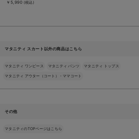
【出産後も長く使え
￥5,990
(税込)
を
る】
見
る
マタニティ スカート以外の商品はこちら
マタニティ ワンピース
マタニティ パンツ
マタニティ トップス
マタニティ アウター（コート）・ママコート
その他
マタニティのTOPページはこちら