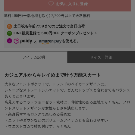
お気に入りに登録
デロンギ
送料495円(一部地域を除く) 7,700円以上で送料無料
入院準備の持ち物チェック
土日祝も
午前7:59までのご注文で当日出荷
LINE新規登録で 500円OFF クーポンプレゼント
も使える。
と
アイテム説明
サイズ・詳細
カジュアルからキレイめまで叶う万能スカート
大きなフロントポケットで、トレンドのベイカーデザインに。
シャープなストレートシルエットで、どんなトップスと合わせてもバランス
良くまとまります。
高見えするニットジョーゼット素材は、伸縮性のある生地でらくちん。フロ
ントスリットデザインが女性らしさを演出します。
・高身長ママもロングで楽しめる長め丈
・ニットやダウンなどのボリュームアイテムとも合わせやすい
・ウエストゴムで締め付けず、らくちん