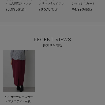
くちん綿混ストレッ
ンリネンタックフレ
ンマキシスカート
チリブナロースカー
アスカート【出産後
マタニティ・産後
¥3,990
¥6,578
¥4,990
(税込)
(税込)
(税込)
ト マタニティ・産
も長く使える】
【出産後も長く着ら
後【出産後も長く使
れる】
える】
RECENT VIEWS
最近見た商品
商
品
詳
細
を
見
る
商
ベイカーナロースカー
品
ト マタニティ・産後
詳
細