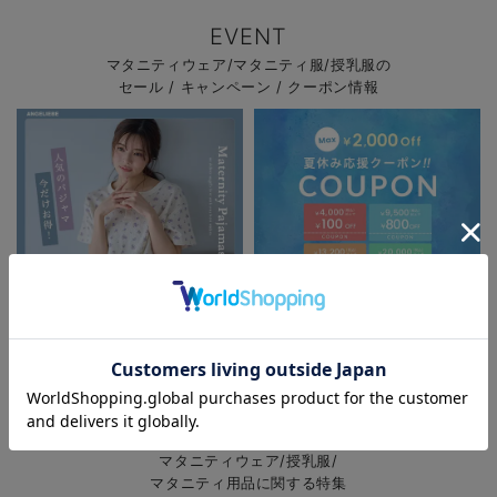
EVENT
マタニティウェア/マタニティ服/授乳服の
セール / キャンペーン / クーポン情報
お気に入り商品を確認する
お買い物を続ける
カートへ進む
パジャマサマーセール全品5%OFF
夏休み応援クーポン MAX2,000円
OFF
FEATURE
マタニティウェア/授乳服/
マタニティ用品に関する特集