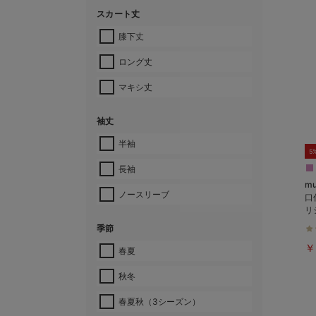
スカート丈
膝下丈
ロング丈
マキシ丈
袖丈
半袖
5
長袖
m
ノースリーブ
口
リ
季節
￥
春夏
秋冬
春夏秋（3シーズン）