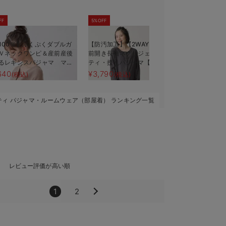
FF
5%OFF
5%OFF
100％】ぷくぷくダブルガ
【防汚加工】【2WAY】綿100％
【親子コーデ
Ｖネックワンピ＆産前産後
前開き長袖ネグリジェ マタニ
き バスタ
るレギンスパジャマ マタ
ティ・授乳パジャマ【産後も長
産祝い マ
ィ・授乳パジャマ【親子コ
く着れる】
640
¥3,790
¥9,489
(税込)
(税込)
(税
可】
ティ パジャマ・ルームウェア（部屋着） ランキング一覧
レビュー評価が高い順
1
2