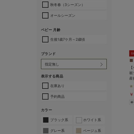
秋冬春（3シーズン）
オールシーズン
ベビー 月齢
生後1歳7ケ月～2歳頃
ブランド
5
【
裾
表示する商品
産
マ
在庫あり
￥
予約商品
カラー
ブラック系
ホワイト系
グレー系
ベージュ系