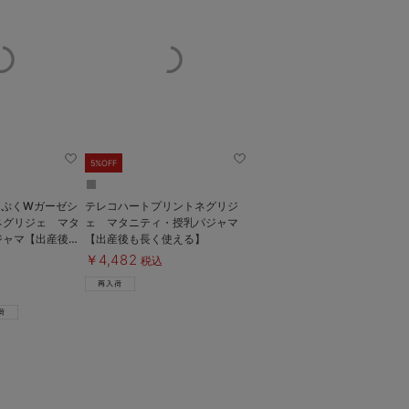
5%OFF
くぷくWガーゼシ
テレコハートプリントネグリジ
ネグリジェ マタ
ェ マタニティ・授乳パジャマ
ジャマ【出産後も
【出産後も長く使える】
￥4,482
税込