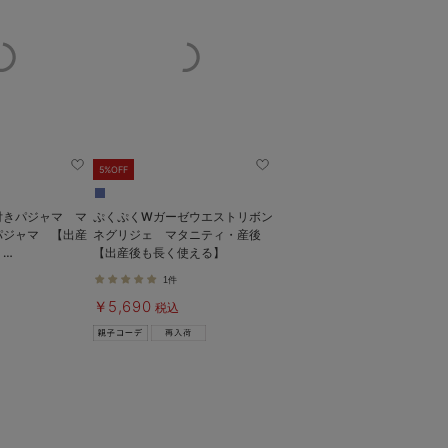
5%OFF
付きパジャマ マ
ぷくぷくWガーゼウエストリボン
パジャマ 【出産
ネグリジェ マタニティ・産後
】
【出産後も長く使える】
e（ローズマダム）
1件
￥5,690
税込