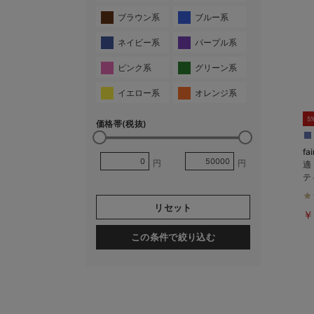
ブラウン系
ブルー系
ネイビー系
パープル系
ピンク系
グリーン系
イエロー系
オレンジ系
5
価格帯(税抜)
f
円
円
適
テ
も
リセット
￥
この条件で絞り込む