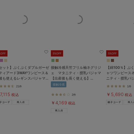
%OFF
5%OFF
5%OFF
セット】ぷくぷくダブルガーゼ
接触冷感天竺フリル袖ネグリジ
【綿100％】ぷ
ティアード3WAYワンピース＆
ェ マタニティ・授乳パジャマ
ャツワンピース
後も使えるレギンスパジャマ
【出産後も長く使える】
ニティ・授乳パ
タニティ・授乳パジャマ
Rosemadame（ローズマダム）
長く着られる】
接触冷感
21件
1件
7,115
￥5,690
税込
税込
2件
￥4,169
税込