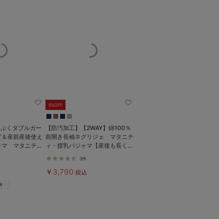
5%OFF
くぷくダブルガー
【防汚加工】【2WAY】綿100％
ピ＆産前産後使え
前開き長袖ネグリジェ マタニテ
ャマ マタニテ
ィ・授乳パジャマ【産後も長く着
マ【親子コーデ
れる】
3件
￥3,790
税込