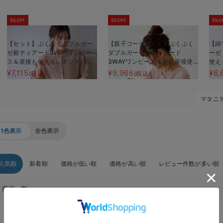
5%OFF
5%OFF
5%O
【セット】ぷくぷくダブルガー
【親子コーデセット】ぷくぷく
【綿
ゼ裾ティアード3WAYワンピー
ダブルガーゼ裾ティアード
ーゼ
ス＆産後も使えるレギンスパジ
3WAYワンピース＆産前産後使
使え
ャマ マタニティ・授乳パジャ
えるレギンスパジャマ&2wayオ
ニテ
¥7,115
¥9,966
¥6,
(税込)
(税込)
マ
ール 出産準備 ギフト マタ
ーデ
ニティ・産後
マタニ
1色表示
全色表示
人気順
新着順
価格が低い順
価格が高い順
レビュー件数が多い順
商品一覧