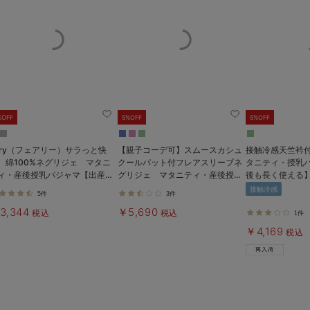
%OFF
5%OFF
5%OFF
airy（フェアリー）サラっと快
【親子コーデ可】スムースカシュ
接触冷感天竺衿
 綿100%ネグリジェ マタニ
クールパット付フレアスリーブネ
タニティ・授乳
ィ・産後授乳パジャマ【出産後
グリジェ マタニティ・産後授乳
後も長く使える
長く使える】
服【出産後も長く着れる】
Rosemadam
接触冷感
5件
3件
3,344
￥5,690
税込
税込
1件
￥4,169
税込