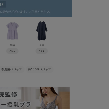
半袖
長袖
Click
Click
春夏用パジャマ
綿100%パジャマ