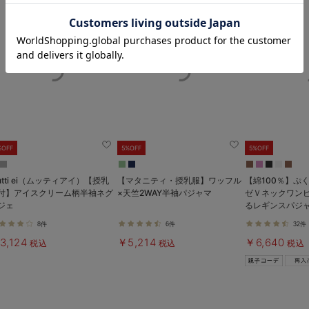
お気に入り商品を確認する
%OFF
5%OFF
5%OFF
utti ei（ムッティアイ）【授乳
【マタニティ・授乳服】ワッフル
【綿100％】ぷ
付】アイスクリーム柄半袖ネグ
×天竺2WAY半袖パジャマ
ゼＶネックワン
ジェ
るレギンスパジ
ィ・授乳パジャ
8件
6件
32件
可】
3,124
￥5,214
￥6,640
税込
税込
税込