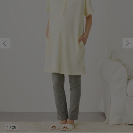
マタニティ パンツ
マタニティ ショーツ
授乳トップス
マタニティ オフィス 通勤服
授乳 ケープ
マタニティレギンス
【アウトレット】トップス・授乳トップス
透け防止
再入荷｜アウター
トップス
【37周年祭セール】4
【〜10℃】3月中旬
涼しくて可愛い「ワン
デニム
きれいめトップス派
マタニティインナー
【オフィスカジュアル
パンツタイプ
【フォーマル】ボトム
【ベビー】半袖
2WAYオール
Aライン ・フレアワ
〜5,000円（税込）
綿混素材
赤ちゃんへ使うもの
【冬のあったか特集】
フリー/在庫あり
マタニティ スカート
妊婦帯・腹帯・産前ガードル
マタニティ ドレス（結婚式・お呼ばれ）
【アウトレット】ボトムス
見えてもカワイイ
パンツ
レギンス
きれいめスカート派
ベビー
【フォーマル】トップ
【ベビー】グッズ
コンビ肌着
Iライン ・タイトシ
〜10,000円（税込）
腹巻・ひざ上パンツ
産後に使うグッズ
【冬のあったか特集】
フリー/在庫あり
￥6,165
マタニティ トップス
マタニティ 授乳 キャミソール
マタニティ フォーマル パンツ・ボトムス
【アウトレット】パジャマ
コットン素材
スカート
オフィス
きれいめ美脚パンツ派
短肌着
快適ウェア10%OFF
ジャンパースカート/
10,001円（税込）〜
保温&リカバリー
【冬のあったか特集】
カートに入れる
マタニティ アウター（コート）・ママコート
産褥ショーツ
【アウトレット】インナー
冷房対策
パジャマ
ツィード派
セット
ワーク・オフィス
女の子におススメのギ
レギンス・タイツ
ペールイエロー
骨盤・マタニティベルト （妊娠中・産後）
【アウトレット】ベビー
接触冷感素材
インナー
MAX55%OFF ブラッ
王道シンプル派
カジュアル
男の子におススメのギ
カップ付きインナー
産後 ガードル インナー
Tシャツブラ
雑貨
セットアップ派
フォーマル / オケー
定番ギフト
あったか度◎
閉じる
マタニティ 腹巻き
ブラトップ
ベビー
あったかアイテム｜ベ
もらって嬉しいギフト
裏起毛素材
親子セット
かわいくておもしろい
快適機能ウェア特集 トップス
何枚あっても嬉しいア
快適機能ウェア特集 ボトムス
長く使えるアイテム
快適機能ウェア特集 パジャマ
お部屋映えアイテム
1
/
26