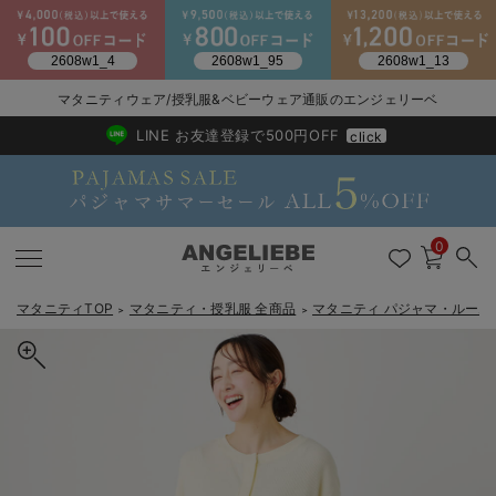
マタニティウェア/授乳服&ベビーウェア通販のエンジェリーベ
2026/NewArrival
送料495円(一部地域を除く) 7,700円以上で送料無料
LINE お友達登録で500円OFF
click
0
マタニティTOP
マタニティ・授乳服 全商品
マタニティ パジャマ・ルーム
＞
＞
戻る
戻る
戻る
戻る
戻る
戻る
戻る
戻る
戻る
戻る
戻る
戻る
戻る
戻る
戻る
戻る
戻る
戻る
戻る
戻る
戻る
戻る
戻る
戻る
戻る
戻る
戻る
戻る
戻る
戻る
戻る
カートに入れる
マタニティウェア全て
マタニティ 下着・インナー全て
授乳服全て
マタニティ フォーマル全て
授乳用品全て
マタニティレッグウェア全て
マタニティ ボディケア全て
アウトレット全て
特集全て
再入荷全て
送料無料アイテム全て
ブラキャミ おまとめ
【37周年祭セール】
気温差別オススメアイ
マタニティウェア お
こだわりの履き心地！
出産準備応援割全て
春のマタニティワンピ
Gift Selection 
冬の冷え対策インナー
入院準備の持ち物チェ
冬のあったか特集全て
リブヘンリーネック半袖トップス&産後も使えるレギンスパジャマ
マタニティ ワンピース
授乳ワンピース
マタニティ スーツ
妊婦用 抱き枕・授乳クッション
マタニティストッキング・タイツ
妊娠線クリーム
【アウトレット】ワンピース
抗菌防臭加工
再入荷｜インナー
授乳ブラ・マタニティブラ（マタニティインナー・産後用品）
ワンピース
【37周年祭セール】2
【15℃】3月下旬～
動きやすく着回しでき
強撚スムース(コスパ
【おまとめ割】パジャ
カジュアル
ジャケット派
マタニティパジャマ
【オフィスカジュアル
レギンスタイプ
【フォーマル】ワンピ
【ベビー】長袖
ハンカチ
快適ウェア10%OFF
セットアップ・ レイ
〜3,000円（税込）
薄くてあったか
入院してすぐ使うグッ
【冬のあったか特集】
マタニティ・授乳パジャマ【出産後も長く使える】