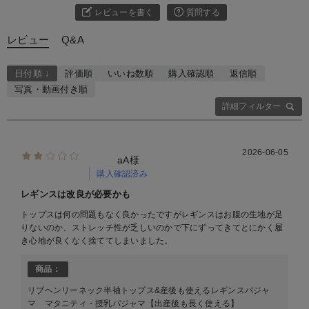
レビューを書く
質問する
レビュー
Q&A
日付順 ↓
評価順
いいね数順
購入確認順
返信順
写真・動画付き順
詳細フィルター
2026-06-05
aA様
購入確認済み
レギンスは改良が必要かも
トップスは何の問題もなく良かったですがレギンスはお腹の生地が足
りないのか、ストレッチ性が乏しいのかで下にずってきてとにかく履
き心地が良くなく捨ててしまいました。
商品：
リブヘンリーネック半袖トップス&産後も使えるレギンスパジャ
マ マタニティ・授乳パジャマ【出産後も長く使える】