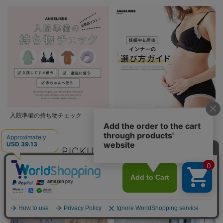
入院準備の持ち物チェック
妊娠中&産後 インナーの選び方ガイ
ド
PICKUP CATEGORY
マタニティウェア/マタニティ服/授乳服/
マタニティ用品カテゴリ