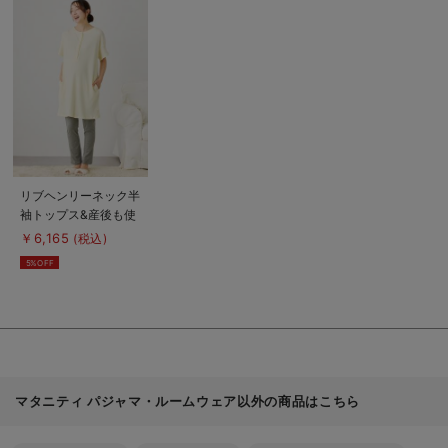
商
品
詳
細
を
見
る
商
リブヘンリーネック半
品
袖トップス&産後も使
詳
細
えるレギンスパジャ
￥6,165
(税込)
を
マ マタニティ・授乳
見
5%OFF
る
パジャマ【出産後も長
く使える】
マタニティ パジャマ・ルームウェア以外の商品はこちら