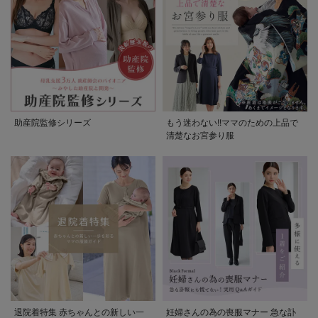
助産院監修シリーズ
もう迷わない!!ママのための上品で
清楚なお宮参り服
退院着特集 赤ちゃんとの新しい一
妊婦さんの為の喪服マナー 急な訃