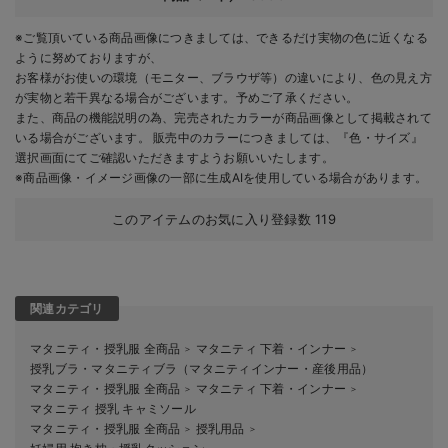
※ご覧頂いている商品画像につきましては、できるだけ実物の色に近くなる
ように努めておりますが、
お客様がお使いの環境（モニター、ブラウザ等）の違いにより、色の見え方
が実物と若干異なる場合がございます。予めご了承ください。
また、商品の機能説明の為、完売されたカラーが商品画像として掲載されて
いる場合がございます。 販売中のカラーにつきましては、『色・サイズ』
選択画面にてご確認いただきますようお願いいたします。
※商品画像・イメージ画像の一部に生成AIを使用している場合があります。
このアイテムのお気に入り登録数
119
関連カテゴリ
マタニティ・授乳服 全商品
マタニティ 下着・インナー
＞
＞
授乳ブラ・マタニティブラ（マタニティインナー・産後用品）
マタニティ・授乳服 全商品
マタニティ 下着・インナー
＞
＞
マタニティ 授乳 キャミソール
マタニティ・授乳服 全商品
授乳用品
＞
＞