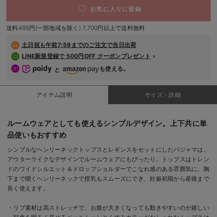
デロンギ
お気に入りに登録
送料495円(一部地域を除く) 7,700円以上で送料無料
入院準備の持ち物チェック
土日祝も
午前7:59までのご注文で当日出荷
LINE新規登録で 500円OFF クーポンプレゼント
も使える。
と
アイテム説明
サイズ・詳細
ルームウェアとしても使えるシンプルデザイン。上下共に単
品使いもおすすめ
シンプルなヘンリーネックトップスとレギンスをセットにしたパジャマは、
アウターライクなデザインでルームウェアにもぴったり。トップスはトレン
ドのワイドシルエット＆ドロップショルダーでこなれ感のある雰囲気に。胸
下まで開くヘンリーネックで授乳もスムーズにでき、妊娠初期から産後まで
長く使えます。
・リブ素材は高ストレッチで、お腹が大きくなっても動きやすいのが嬉しい