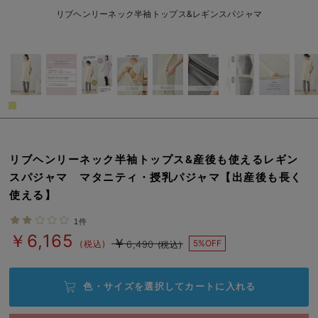
erbaviva（エルバビーバ）
リブヘンリーネック半袖トップス&レギンスパジャマ
安心の日本製。先輩ママが買ってよかった！本当に必要な出産準備品
ハレの日に着るANGELIEBEのセレモニー
買って正解！高評価レビューアイテム
冬に可愛いニットがお得！
親子コーデ｜ママとベビーにおすすめ！
リブヘンリーネック半袖トップス&産後も使えるレギン
スパジャマ マタニティ・授乳パジャマ【出産後も長く
便利な育児家電
使える】
Gift Selection 出産祝い
1件
￥6,165
￥
5%OFF
ロンパースはいつからいつまで使う？選ぶポイントも解説！
(税込)
6,490
(税込)
保育園・入園準備特集
色・サイズを選択して
カートに入れる
ファルスカ