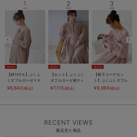
1
2
3
5%OFF
5%OFF
5%OFF
【綿100％】ぷくぷ
【セット】ぷくぷく
【親子コーデセッ
くダブルガーゼＶネ
ダブルガーゼ裾ティ
ト】ぷくぷくダブル
ックワンピ＆産前産
アード3WAYワンピ
ガーゼ裾ティアード
¥6,640
¥7,115
¥9,966
(税込)
(税込)
(税込)
後使えるレギンスパ
ース＆産後も使える
3WAYワンピース＆
ジャマ マタニテ
レギンスパジャマ
産前産後使えるレギ
ィ・授乳パジャマ
マタニティ・授乳パ
ンスパジャマ&2way
【親子コーデ可】
ジャマ
オール 出産準備
ギフト マタニテ
ィ・産後
RECENT VIEWS
最近見た商品