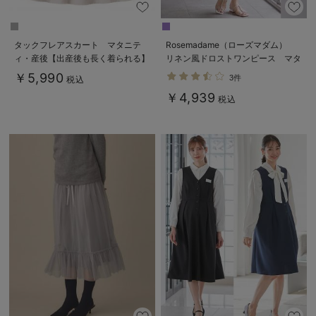
タックフレアスカート マタニテ
Rosemadame（ローズマダム）
ィ・産後【出産後も長く着られる】
リネン風ドロストワンピース マタ
ニティ・産後授乳服【出産後も長く
￥5,990
3件
税込
使える】
￥4,939
税込