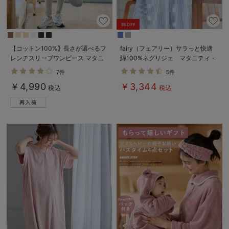
erbaviva（エルバビーバ）
5%OFF
安心の日本製。先輩ママが買ってよかった！本当に必要な出産準備品
【コットン100%】長さが選べるフ
fairy（フェアリー）サラっと快適
ハレの日に着るANGELIEBEのセレモニー
レンチスリーブワンピース マタニ
綿100%ネグリジェ マタニティ・
ティ・産後授乳服【出産後も長く使
産後授乳パジャマ【出産後も長く使
買って正解！高評価レビューアイテム
7件
5件
える】
える】
￥4,990
￥3,344
税込
税込
冬に可愛いニットがお得！
親子コーデ｜ママとベビーにおすすめ！
便利な育児家電
Gift Selection 出産祝い
ロンパースはいつからいつまで使う？選ぶポイントも解説！
保育園・入園準備特集
ファルスカ