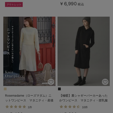
￥6,990
税込
Rosemadame（ローズマダム）ニ
【極暖】裏シャギーパーカーあった
ットワンピース マタニティ・産後
かワンピース マタニティ・授乳服
授乳服【出産後も長く使える】
1件
10件