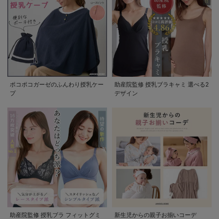
ポコポコガーゼのふんわり授乳ケー
助産院監修 授乳ブラキャミ 選べる2
プ
デザイン
助産院監修 授乳ブラ フィットグミ
新生児からの親子お揃いコーデ