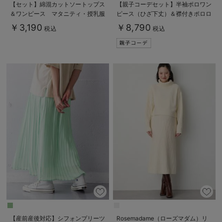
【セット】綿混カットソートップス
【親子コーデセット】半袖ポロワン
＆ワンピース マタニティ・授乳服
ピース（ひざ下丈）＆襟付きポロロ
【出産後も長く使える】fairy（フェ
ンパース 出産準備 ギフト マタ
￥3,190
￥8,790
税込
税込
アリー）
ニティ・授乳服
【産前産後対応】シフォンプリーツ
Rosemadame（ローズマダム）リ