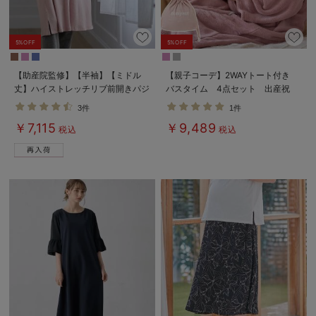
デロンギ
入院準備の持ち物チェック
5%OFF
5%OFF
【助産院監修】【半袖】【ミドル
【親子コーデ】2WAYトート付き
丈】ハイストレッチリブ前開きパジ
バスタイム 4点セット 出産祝
ャマ マタニティ・授乳パジャマ
い マタニティ・産後
3件
1件
【出産後も長く使える】
￥7,115
￥9,489
税込
税込