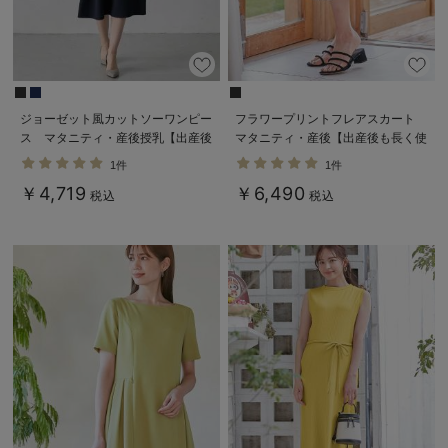
ジョーゼット風カットソーワンピー
フラワープリントフレアスカート
ス マタニティ・産後授乳【出産後
マタニティ・産後【出産後も長く使
も長く使える】Rosemadame（ロ
える】
1件
1件
ーズマダム）
￥4,719
￥6,490
税込
税込