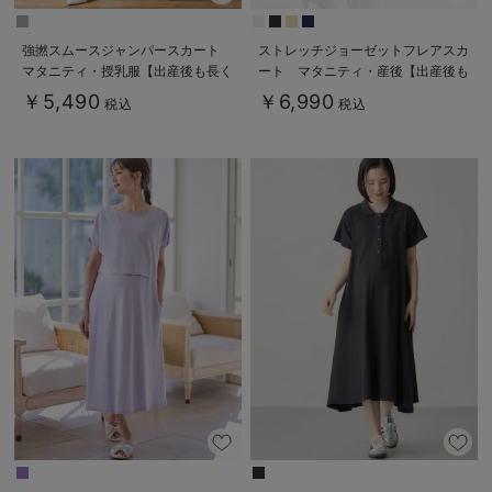
強撚スムースジャンパースカート
ストレッチジョーゼットフレアスカ
マタニティ・授乳服【出産後も長く
ート マタニティ・産後【出産後も
使える】
長く使える】
￥5,490
￥6,990
税込
税込