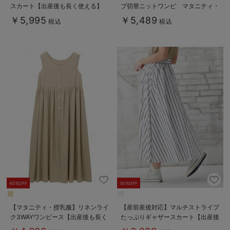
スカート【出産後も長く使える】
ブ切替ニットワンピ マタニティ・
授乳服【産後まで長く使える】
￥5,995
￥5,489
税込
税込
40%OFF
50%OFF
【マタニティ・授乳服】リネンライ
【産前産後対応】マルチストライプ
ク3WAYワンピース【出産後も長く
たっぷりギャザースカート【出産後
使える】
も長く使える】