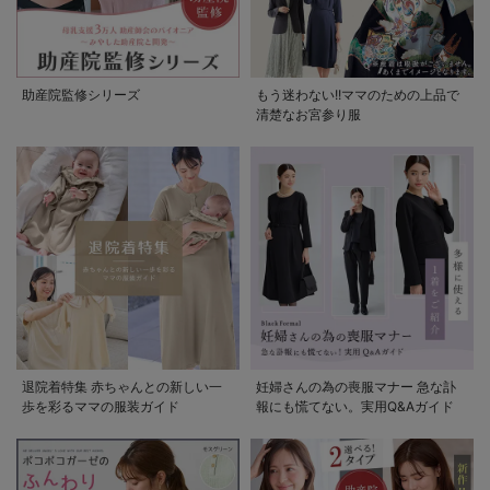
助産院監修シリーズ
もう迷わない!!ママのための上品で
清楚なお宮参り服
退院着特集 赤ちゃんとの新しい一
妊婦さんの為の喪服マナー 急な訃
歩を彩るママの服装ガイド
報にも慌てない。実用Q&Aガイド