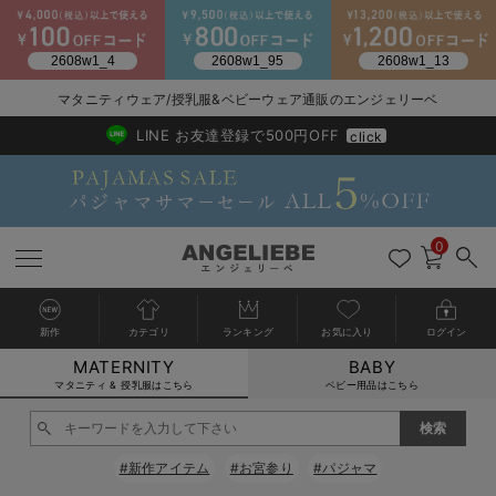
マタニティウェア/授乳服&ベビーウェア通販のエンジェリーベ
2026/NewArrival
送料495円(一部地域を除く) 7,700円以上で送料無料
LINE お友達登録で500円OFF
click
0
新作
カテゴリ
ランキング
お気に入り
ログイン
MATERNITY
BABY
戻る
戻る
戻る
戻る
戻る
戻る
戻る
戻る
戻る
戻る
戻る
戻る
戻る
戻る
戻る
戻る
戻る
戻る
戻る
戻る
戻る
戻る
戻る
戻る
戻る
戻る
戻る
戻る
戻る
戻る
戻る
カートに入れる
マタニティ & 授乳服はこちら
ベビー用品はこちら
マタニティウェア全て
マタニティ 下着・インナー全て
授乳服全て
マタニティ フォーマル全て
授乳用品全て
マタニティレッグウェア全て
マタニティ ボディケア全て
アウトレット全て
特集全て
再入荷全て
送料無料アイテム全て
ブラキャミ おまとめ
【37周年祭セール】
気温差別オススメアイ
マタニティウェア お
こだわりの履き心地！
出産準備応援割全て
春のマタニティワンピ
Gift Selection 
冬の冷え対策インナー
入院準備の持ち物チェ
冬のあったか特集全て
閉じる
マタニティ ワンピース
授乳ワンピース
マタニティ スーツ
妊婦用 抱き枕・授乳クッション
マタニティストッキング・タイツ
妊娠線クリーム
【アウトレット】ワンピース
抗菌防臭加工
再入荷｜インナー
授乳ブラ・マタニティブラ（マタニティインナー・産後用品）
ワンピース
【37周年祭セール】2
【15℃】3月下旬～
動きやすく着回しでき
強撚スムース(コスパ
【おまとめ割】パジャ
カジュアル
ジャケット派
マタニティパジャマ
【オフィスカジュアル
レギンスタイプ
【フォーマル】ワンピ
【ベビー】長袖
ハンカチ
快適ウェア10%OFF
セットアップ・ レイ
〜3,000円（税込）
薄くてあったか
入院してすぐ使うグッ
【冬のあったか特集】
#新作アイテム
#お宮参り
#パジャマ