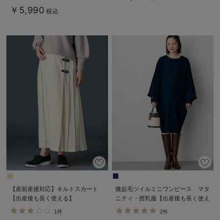
長く使える】
￥5,990
税込
【産前産後対応】キルトスカート
微起毛ツイルミニワンピース マタ
【出産後も長く使える】
ニティ・授乳服【出産後も長く使え
る】
1件
2件