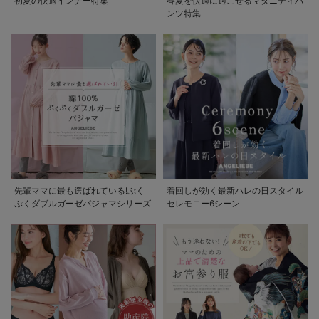
初夏の快適インナー特集
春夏を快適に過ごせるマタニティパ
ンツ特集
先輩ママに最も選ばれている!ぷく
着回しが効く最新ハレの日スタイル
ぷくダブルガーゼパジャマシリーズ
セレモニー6シーン