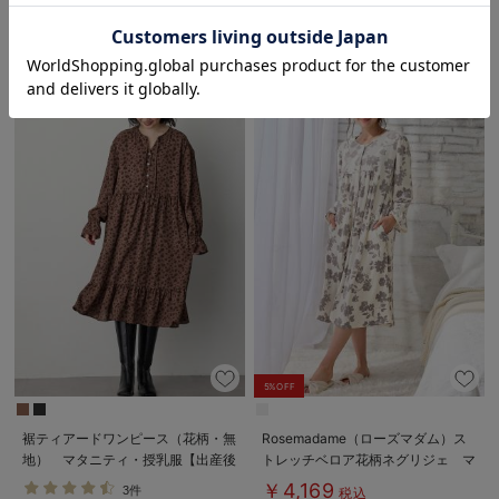
1件
1件
お気に入り商品を確認する
￥5,918
￥6,985
税込
税込
5%OFF
裾ティアードワンピース（花柄・無
Rosemadame（ローズマダム）ス
地） マタニティ・授乳服【出産後
トレッチベロア花柄ネグリジェ マ
も長く使える】
タニティ・授乳パジャマ【産後まで
￥4,169
3件
税込