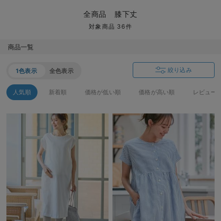
マタニティ パンツ
マタニティ ショーツ
授乳トップス
マタニティ オフィス 通勤服
授乳 ケープ
マタニティレギンス
【アウトレット】トップス・授乳トップス
透け防止
再入荷｜アウター
トップス
【37周年祭セール】4
【〜10℃】3月中旬
涼しくて可愛い「ワン
デニム
きれいめトップス派
マタニティインナー
【オフィスカジュアル
パンツタイプ
【フォーマル】ボトム
【ベビー】半袖
2WAYオール
Aライン ・フレアワ
〜5,000円（税込）
綿混素材
赤ちゃんへ使うもの
【冬のあったか特集】
全商品 膝下丈
マタニティ スカート
妊婦帯・腹帯・産前ガードル
マタニティ ドレス（結婚式・お呼ばれ）
【アウトレット】ボトムス
見えてもカワイイ
パンツ
レギンス
きれいめスカート派
ベビー
【フォーマル】トップ
【ベビー】グッズ
コンビ肌着
Iライン ・タイトシ
〜10,000円（税込）
腹巻・ひざ上パンツ
産後に使うグッズ
【冬のあったか特集】
対象商品 36件
マタニティ トップス
マタニティ 授乳 キャミソール
マタニティ フォーマル パンツ・ボトムス
【アウトレット】パジャマ
コットン素材
スカート
オフィス
きれいめ美脚パンツ派
短肌着
快適ウェア10%OFF
ジャンパースカート/
10,001円（税込）〜
保温&リカバリー
【冬のあったか特集】
商品一覧
マタニティ アウター（コート）・ママコート
産褥ショーツ
【アウトレット】インナー
冷房対策
パジャマ
ツィード派
セット
ワーク・オフィス
女の子におススメのギ
レギンス・タイツ
絞り込み
1色表示
全色表示
骨盤・マタニティベルト （妊娠中・産後）
【アウトレット】ベビー
接触冷感素材
インナー
MAX55%OFF ブラッ
王道シンプル派
カジュアル
男の子におススメのギ
カップ付きインナー
人気順
新着順
価格が低い順
価格が高い順
レビュー
産後 ガードル インナー
Tシャツブラ
雑貨
セットアップ派
フォーマル / オケー
定番ギフト
あったか度◎
マタニティ 腹巻き
ブラトップ
ベビー
あったかアイテム｜ベ
もらって嬉しいギフト
裏起毛素材
親子セット
かわいくておもしろい
快適機能ウェア特集 トップス
何枚あっても嬉しいア
快適機能ウェア特集 ボトムス
長く使えるアイテム
快適機能ウェア特集 パジャマ
お部屋映えアイテム