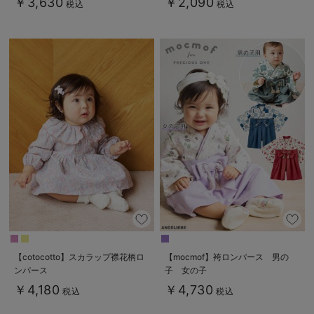
￥3,630
￥2,090
税込
税込
【cotocotto】スカラップ襟花柄ロ
【mocmof】袴ロンパース 男の
ンパース
子 女の子
￥4,180
￥4,730
税込
税込