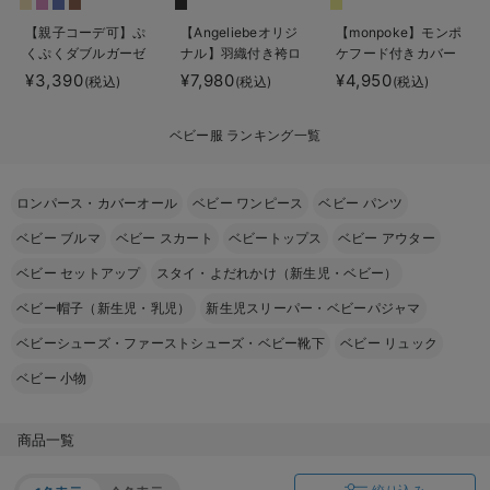
ベビー リュック
erbaviva（エルバビーバ）
【親子コーデ可】ぷ
【Angeliebeオリジ
【monpoke】モンポ
くぷくダブルガーゼ
ナル】羽織付き袴ロ
ケフード付きカバー
ベビー 小物
安心の日本製。先輩ママが買ってよかった！本当に必要な出産準備品
ツーウェイオール
ンパース 男の子
オール
¥3,390
¥7,980
¥4,950
(税込)
(税込)
(税込)
（2wayオール） ロ
ハレの日に着るANGELIEBEのセレモニー
ンパース
ベビー服 ランキング一覧
買って正解！高評価レビューアイテム
冬に可愛いニットがお得！
ロンパース・カバーオール
ベビー ワンピース
ベビー パンツ
ベビー ブルマ
ベビー スカート
ベビートップス
ベビー アウター
親子コーデ｜ママとベビーにおすすめ！
ベビー セットアップ
スタイ・よだれかけ（新生児・ベビー）
便利な育児家電
ベビー帽子（新生児・乳児）
新生児スリーパー・ベビーパジャマ
Gift Selection 出産祝い
ベビーシューズ・ファーストシューズ・ベビー靴下
ベビー リュック
ロンパースはいつからいつまで使う？選ぶポイントも解説！
ベビー 小物
保育園・入園準備特集
商品一覧
ファルスカ