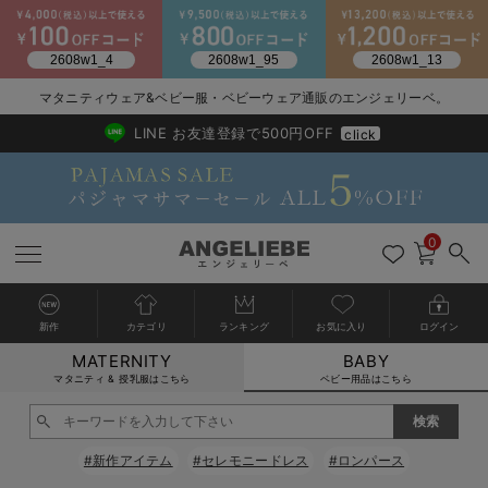
マタニティウェア&ベビー服・ベビーウェア通販のエンジェリーベ。
2026/NewArrival
送料495円(一部地域を除く) 7,700円以上で送料無料
LINE お友達登録で500円OFF
click
0
新作
カテゴリ
ランキング
お気に入り
ログイン
MATERNITY
BABY
戻る
戻る
戻る
戻る
戻る
戻る
戻る
戻る
戻る
戻る
戻る
戻る
戻る
戻る
戻る
戻る
戻る
戻る
戻る
戻る
戻る
戻る
戻る
戻る
戻る
戻る
戻る
戻る
戻る
戻る
戻る
カートに入れる
マタニティ & 授乳服はこちら
ベビー用品はこちら
新生児服全て
ベビー服全て
シーズンアイテム全て
ベビー・新生児 寝具全て
ベビー 雑貨全て
お出かけグッズ全て
ベビー｜季節の特集全て
アウトレット全て
特集全て
再入荷全て
送料無料アイテム全て
ブラキャミ おまとめ
【37周年祭セール】
気温差別オススメアイ
マタニティウェア お
こだわりの履き心地！
出産準備応援割全て
春のマタニティワンピ
Gift Selection 
冬の冷え対策インナー
入院準備の持ち物チェ
冬のあったか特集全て
閉じる
出産準備
ロンパース・カバーオール
甚平・浴衣
ベビーベッド・布団 （ベビー・新生児）
ベビーカー
猛暑からベビーを守るひんやりグッズ
【アウトレット】ワンピース
抗菌防臭加工
再入荷｜インナー
ベビーチェア（ハイローチェア）・ベビーラック
ワンピース
【37周年祭セール】2
【15℃】3月下旬～
動きやすく着回しでき
強撚スムース(コスパ
【おまとめ割】パジャ
カジュアル
ジャケット派
マタニティパジャマ
【オフィスカジュアル
レギンスタイプ
【フォーマル】ワンピ
【ベビー】長袖
ハンカチ
快適ウェア10%OFF
セットアップ・ レイ
〜3,000円（税込）
薄くてあったか
入院してすぐ使うグッ
【冬のあったか特集】
#新作アイテム
#セレモニードレス
#ロンパース