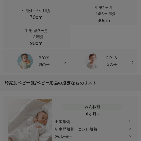
生後7ケ月
生後4～6ケ月頃
～1歳6ケ月頃
70cm
80cm
生後1歳7ケ月
～2歳頃
90cm
BOYS
GIRLS
男の子
女の子
時期別ベビー服/ベビー用品の必要なものリスト
ねんね期
0ヶ月~
出産準備
新生児肌着・コンビ肌着
2WAYオール