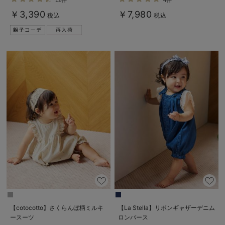
￥3,390
￥7,980
税込
税込
【cotocotto】さくらんぼ柄ミルキ
【La Stella】リボンギャザーデニム
ースーツ
ロンパース