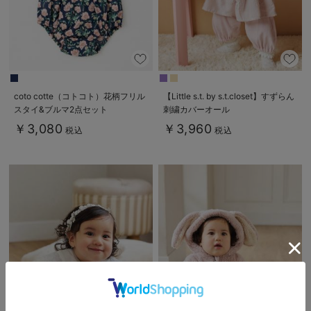
coto cotte（コトコト）花柄フリル
【Little s.t. by s.t.closet】すずらん
スタイ&ブルマ2点セット
刺繍カバーオール
￥3,080
￥3,960
税込
税込