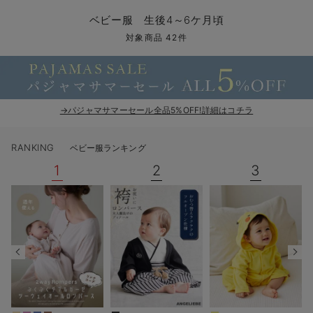
コンビ肌着・新生児/ベビー肌着
ベビー ワンピース
ベビー袴
ベビー ブランケット・タオルケット
子育て便利家電
抱っこ紐
夏のお役立ちベビーウェア
【アウトレット】トップス・授乳トップス
透け防止
再入荷｜アウター
トップス
【37周年祭セール】4
【〜10℃】3月中旬
涼しくて可愛い「ワン
デニム
きれいめトップス派
マタニティインナー
【オフィスカジュアル
パンツタイプ
【フォーマル】ボトム
【ベビー】半袖
2WAYオール
Aライン ・フレアワ
〜5,000円（税込）
綿混素材
赤ちゃんへ使うもの
【冬のあったか特集】
ベビー服 生後4～6ケ月頃
ツーウェイオール・2WAYオール（新生児）
ベビー パンツ
おくるみ（新生児）
プレイマット・ベビー マット
ベビーケープ
シンカーパイル特集
【アウトレット】ボトムス
見えてもカワイイ
パンツ
レギンス
きれいめスカート派
ベビー
【フォーマル】トップ
【ベビー】グッズ
コンビ肌着
Iライン ・タイトシ
〜10,000円（税込）
腹巻・ひざ上パンツ
産後に使うグッズ
【冬のあったか特集】
対象商品 42件
ベビー ブルマ
ベビー 雑貨 小物
ベビーの動物なりきり特集
【アウトレット】パジャマ
コットン素材
スカート
オフィス
きれいめ美脚パンツ派
短肌着
快適ウェア10%OFF
ジャンパースカート/
10,001円（税込）〜
保温&リカバリー
【冬のあったか特集】
ベビー スカート
ベビー安全グッズ
ベビー 夏のお役立ちグッズ特集
【アウトレット】インナー
冷房対策
パジャマ
ツィード派
セット
ワーク・オフィス
女の子におススメのギ
レギンス・タイツ
→パジャマサマーセール全品5%OFF!詳細はコチラ
ベビートップス
ベビーおもちゃ
【素材別】ベビーロンパース特集
【アウトレット】ベビー
接触冷感素材
インナー
MAX55%OFF ブラッ
王道シンプル派
カジュアル
男の子におススメのギ
カップ付きインナー
RANKING
ベビー服ランキング
ベビー アウター
メモリアルグッズ
袴ロンパース特集
Tシャツブラ
雑貨
セットアップ派
フォーマル / オケー
定番ギフト
あったか度◎
1
2
3
ベビー セットアップ
授乳・調乳・お食事
ブラトップ
ベビー
あったかアイテム｜ベ
もらって嬉しいギフト
裏起毛素材
スタイ・よだれかけ（新生児・ベビー）
哺乳瓶
親子セット
かわいくておもしろい
ベビー帽子（新生児・乳児）
赤ちゃん 洗剤・洗濯用品・お掃除
快適機能ウェア特集 トップス
何枚あっても嬉しいア
新生児スリーパー・ベビーパジャマ
赤ちゃん お風呂・ベビースキンケア
快適機能ウェア特集 ボトムス
長く使えるアイテム
おむつ関連グッズ
快適機能ウェア特集 パジャマ
ベビーシューズ・ファーストシューズ・ベビー靴下
お部屋映えアイテム