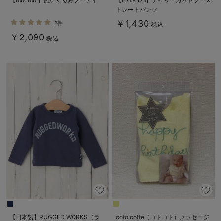
【mocmof】ぬいぐるみブーティ
【F.O.KIDS】デイリーカットソース
トレートパンツ
￥1,430
2件
税込
￥2,090
税込
【日本製】RUGGED WORKS（ラ
coto cotte（コトコト）メッセージ