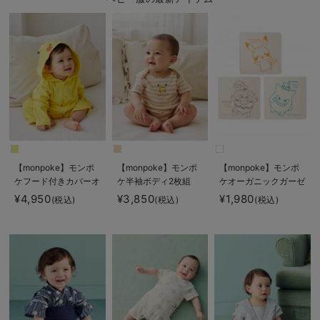
【monpoke】モンポ
【monpoke】モンポ
【monpoke】モンポ
ケフード付きカバーオ
ケ半袖ボディ2枚組
ケオーガニックガーゼ
ール
ハンカチ3枚組
¥4,950
¥3,850
¥1,980
(税込)
(税込)
(税込)