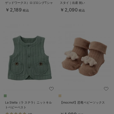
ゲッドワークス）ロゴロングTシャ
スタイ｜出産 祝い
ツ
￥2,189
￥2,090
税込
税込
La Stella（ラ ステラ）ニットキル
【mocmof】恐竜ベビーソックス
トベビーベスト