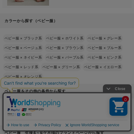
カラーから探す（ベビー服）
ベビー服
×
ブラック系
ベビー服
×
ホワイト系
ベビー服
×
グレー系
ベビー服
×
ベージュ系
ベビー服
×
ブラウン系
ベビー服
×
ブルー系
ベビー服
×
ネイビー系
ベビー服
×
パープル系
ベビー服
×
ピンク系
ベビー服
×
レッド系
ベビー服
×
グリーン系
ベビー服
×
イエロー系
ベビー服
×
オレンジ系
ベビー服をその他の条件から探す
ベビー服
×
男の子
ベビー服
×
女の子
ベビー服
×
生後4～6ケ月頃
ベビー服
×
生後7ケ月～1歳6ケ月頃
ベビー服
×
半袖
ベビー服 生後4～6ケ月頃のブランドページから探す