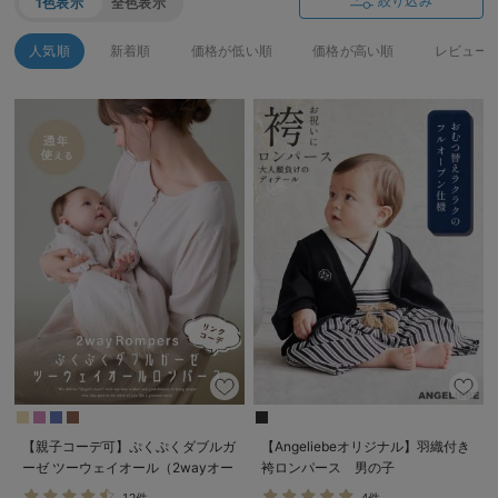
絞り込み
1色表示
全色表示
デロンギ
人気順
新着順
価格が低い順
価格が高い順
レビュー
入院準備の持ち物チェック
【親子コーデ可】ぷくぷくダブルガ
【Angeliebeオリジナル】羽織付き
ーゼ ツーウェイオール（2wayオー
袴ロンパース 男の子
ル） ロンパース
12件
4件