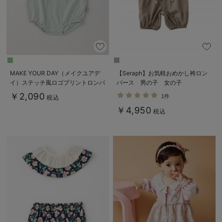
MAKE YOUR DAY（メイクユアデ
【Seraph】お気軽おめかし袴ロン
イ）ステッチ風ロゴプリントロンパ
パース 男の子 女の子
ース
￥2,090
1件
税込
￥4,950
税込