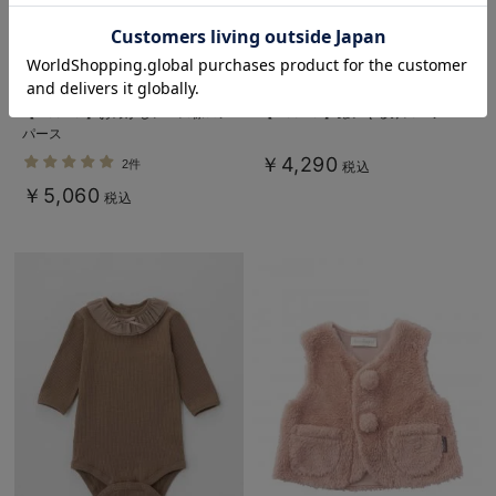
お気に入り商品を確認する
【mocmof】おめかしレース襟ロン
【mocmof】ぬいぐるみスーツ
パース
￥4,290
2件
税込
￥5,060
税込