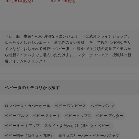
¥2,904
¥2,816
(税込)
(税込)
ベビー服 生後4～6ケ月頃ならエンジェリーベ公式オンラインショップ。
ゆったりとしたシルエット、通気性の良い素材、 そして授乳に便利なデザ
インなど、おしゃれで可愛いベビー服 生後4～6ケ月頃の定番アイテムか
ら最新アイテムまでご購入いただけます。 マタニティウェア・授乳服の新
着アイテムをチェック！
ベビー服のカテゴリから探す
ロンパース・カバーオール
ベビー ワンピース
ベビー パンツ
ベビー ブルマ
ベビー スカート
ベビートップス
ベビー アウター
ベビー セットアップ
スタイ・よだれかけ（新生児・ベビー）
ベビー帽子（新生児・乳児）
新生児スリーパー・ベビーパジャマ