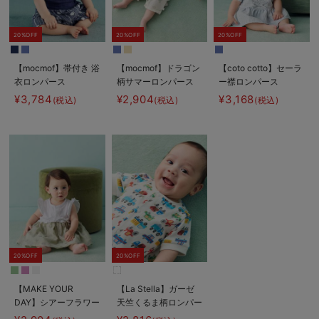
20%OFF
20%OFF
20%OFF
【mocmof】帯付き 浴
【mocmof】ドラゴン
【coto cotto】セーラ
衣ロンパース
柄サマーロンパース
ー襟ロンパース
¥3,784
¥2,904
¥3,168
(税込)
(税込)
(税込)
20%OFF
20%OFF
【MAKE YOUR
【La Stella】ガーゼ
DAY】シアーフラワー
天竺くるま柄ロンパー
ロンパース
ス