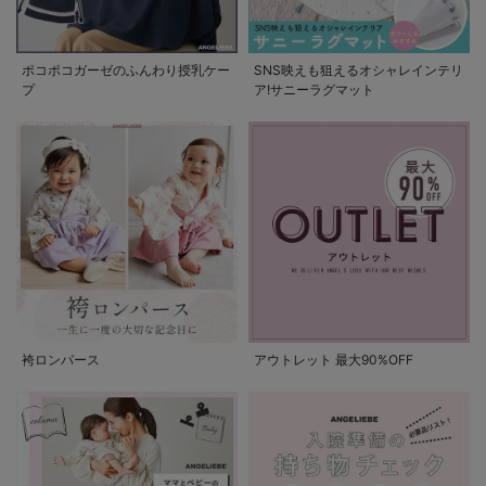
ポコポコガーゼのふんわり授乳ケー
SNS映えも狙えるオシャレインテリ
プ
ア!サニーラグマット
袴ロンパース
アウトレット 最大90%OFF