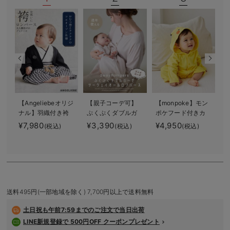
デロンギ
入院準備の持ち物チェック
【Angeliebeオリジ
【親子コーデ可】
【monpoke】モン
【
ナル】羽織付き袴
ぷくぷくダブルガ
ポケフード付きカ
ロンパース 男の
ーゼ ツーウェイオ
バーオール
¥7,980
¥3,390
¥4,950
(税込)
(税込)
(税込)
子
ール（2wayオー
¥
ル） ロンパース
送料495円(一部地域を除く) 7,700円以上で送料無料
土日祝も
午前7:59までのご注文で当日出荷
LINE新規登録で 500円OFF クーポンプレゼント