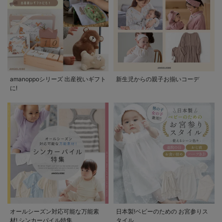
amanoppoシリーズ 出産祝いギフト
新生児からの親子お揃いコーデ
に!
オールシーズン対応可能な万能素
日本製!ベビーのための お宮参りス
材! シンカーパイル特集
タイル