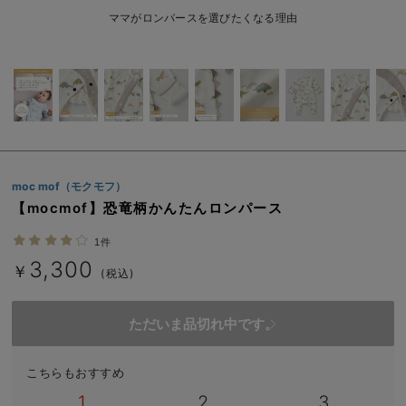
ベビー リュック
erbaviva（エルバビーバ）
ママがロンパースを選びたくなる理由
ベビー 小物
安心の日本製。先輩ママが買ってよかった！本当に必要な出産準備品
ハレの日に着るANGELIEBEのセレモニー
買って正解！高評価レビューアイテム
冬に可愛いニットがお得！
moc mof（モクモフ）
親子コーデ｜ママとベビーにおすすめ！
【mocmof】恐竜柄かんたんロンパース
便利な育児家電
1件
3,300
￥
(税込)
Gift Selection 出産祝い
ロンパースはいつからいつまで使う？選ぶポイントも解説！
ただいま品切れ中です。
保育園・入園準備特集
こちらもおすすめ
ファルスカ
1
2
3