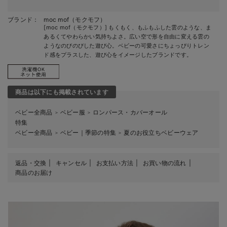
ブランド：
moc mof（モクモフ）
[moc mof（モクモフ）] もくもく、もふもふした雲のような、ま
あるくてやわらかい気持ちよさ。広い空で形を自由に変える雲の
ようなのびのびした遊び心。ベビーの可愛さにちょっぴりトレン
ド感をプラスした、遊び心をイメージしたブランドです。
商品は以下にも掲載されています
ベビー全商品
ベビー服
ロンパース・カバーオール
＞
＞
特集
ベビー全商品
ベビー｜季節の特集
夏のお役立ちベビーウェア
＞
＞
返品・交換
キャンセル
お支払い方法
お買い物の流れ
商品のお届け