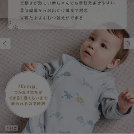
コンビ肌着・新生児/ベビー肌着
ベビー ワンピース
ベビー袴
ベビー ブランケット・タオルケット
子育て便利家電
抱っこ紐
夏のお役立ちベビーウェア
【アウトレット】トップス・授乳トップス
透け防止
再入荷｜アウター
トップス
【37周年祭セール】4
【〜10℃】3月中旬
涼しくて可愛い「ワン
デニム
きれいめトップス派
マタニティインナー
【オフィスカジュアル
パンツタイプ
【フォーマル】ボトム
【ベビー】半袖
2WAYオール
Aライン ・フレアワ
〜5,000円（税込）
綿混素材
赤ちゃんへ使うもの
【冬のあったか特集】
ツーウェイオール・2WAYオール（新生児）
ベビー パンツ
おくるみ（新生児）
プレイマット・ベビー マット
ベビーケープ
シンカーパイル特集
【アウトレット】ボトムス
見えてもカワイイ
パンツ
レギンス
きれいめスカート派
ベビー
【フォーマル】トップ
【ベビー】グッズ
コンビ肌着
Iライン ・タイトシ
〜10,000円（税込）
腹巻・ひざ上パンツ
産後に使うグッズ
【冬のあったか特集】
ベビー ブルマ
ベビー 雑貨 小物
ベビーの動物なりきり特集
【アウトレット】パジャマ
コットン素材
スカート
オフィス
きれいめ美脚パンツ派
短肌着
快適ウェア10%OFF
ジャンパースカート/
10,001円（税込）〜
保温&リカバリー
【冬のあったか特集】
ベビー スカート
ベビー安全グッズ
ベビー 夏のお役立ちグッズ特集
【アウトレット】インナー
冷房対策
パジャマ
ツィード派
セット
ワーク・オフィス
女の子におススメのギ
レギンス・タイツ
ベビートップス
ベビーおもちゃ
【素材別】ベビーロンパース特集
【アウトレット】ベビー
接触冷感素材
インナー
MAX55%OFF ブラッ
王道シンプル派
カジュアル
男の子におススメのギ
カップ付きインナー
ベビー アウター
メモリアルグッズ
袴ロンパース特集
Tシャツブラ
雑貨
セットアップ派
フォーマル / オケー
定番ギフト
あったか度◎
ベビー セットアップ
授乳・調乳・お食事
ブラトップ
ベビー
あったかアイテム｜ベ
もらって嬉しいギフト
裏起毛素材
スタイ・よだれかけ（新生児・ベビー）
哺乳瓶
親子セット
かわいくておもしろい
ベビー帽子（新生児・乳児）
赤ちゃん 洗剤・洗濯用品・お掃除
快適機能ウェア特集 トップス
何枚あっても嬉しいア
新生児スリーパー・ベビーパジャマ
赤ちゃん お風呂・ベビースキンケア
快適機能ウェア特集 ボトムス
長く使えるアイテム
おむつ関連グッズ
快適機能ウェア特集 パジャマ
ベビーシューズ・ファーストシューズ・ベビー靴下
お部屋映えアイテム
1
/
12