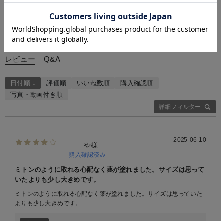
お気に入り商品を確認する
お買い物を続ける
カートへ進む
4.00
1件
レビューを書く
質問する
レビュー
Q&A
日付順 ↓
評価順
いいね数順
購入確認順
写真・動画付き順
詳細フィルター
2025-06-10
や様
購入確認済み
ミトンのように取れる心配なく薬が塗れました。サイズは思って
いたよりも少し大きめです。
ミトンのように取れる心配なく薬が塗れました。サイズは思っていた
よりも少し大きめです。