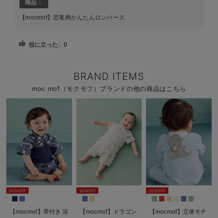
商品：
【mocmof】恐竜柄かんたんロンパース
役に立った
0
BRAND ITEMS
moc mof（モクモフ）ブランドの他の商品はこちら
20%OFF
20%OFF
20%OFF
【mocmof】帯付き 浴
【mocmof】ドラゴン
【mocmof】立体モチ