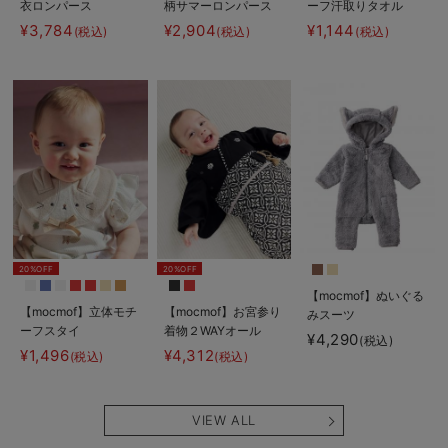
衣ロンパース
柄サマーロンパース
ーフ汗取りタオル
¥3,784
¥2,904
¥1,144
(税込)
(税込)
(税込)
20%OFF
20%OFF
【mocmof】ぬいぐる
【mocmof】立体モチ
【mocmof】お宮参り
みスーツ
ーフスタイ
着物２WAYオール
¥4,290
(税込)
¥1,496
¥4,312
(税込)
(税込)
VIEW ALL