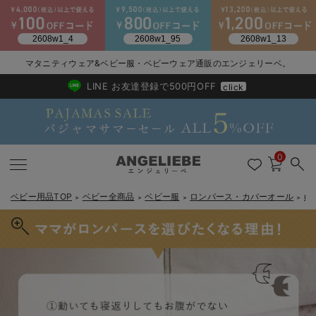
マタニティウェア&ベビー服・ベビーウェア通販のエンジェリーベ。
2026/NewArrival
送料495円(一部地域を除く) 7,700円以上で送料無料
LINE お友達登録で500円OFF
click
0
ベビー用品TOP
ベビー全商品
ベビー服
ロンパース・カバーオール
m
＞
＞
＞
＞
戻る
戻る
戻る
戻る
戻る
戻る
戻る
戻る
戻る
戻る
戻る
戻る
戻る
戻る
戻る
戻る
戻る
戻る
戻る
戻る
戻る
戻る
戻る
戻る
戻る
戻る
戻る
戻る
戻る
戻る
戻る
新生児服全て
ベビー服全て
シーズンアイテム全て
ベビー・新生児 寝具全て
ベビー 雑貨全て
お出かけグッズ全て
ベビー｜季節の特集全て
アウトレット全て
特集全て
再入荷全て
送料無料アイテム全て
ブラキャミ おまとめ
【37周年祭セール】
気温差別オススメアイ
マタニティウェア お
こだわりの履き心地！
出産準備応援割全て
春のマタニティワンピ
Gift Selection 
冬の冷え対策インナー
入院準備の持ち物チェ
冬のあったか特集全て
出産準備
ロンパース・カバーオール
甚平・浴衣
ベビーベッド・布団 （ベビー・新生児）
ベビーカー
猛暑からベビーを守るひんやりグッズ
【アウトレット】ワンピース
抗菌防臭加工
再入荷｜インナー
ベビーチェア（ハイローチェア）・ベビーラック
ワンピース
【37周年祭セール】2
【15℃】3月下旬～
動きやすく着回しでき
強撚スムース(コスパ
【おまとめ割】パジャ
カジュアル
ジャケット派
マタニティパジャマ
【オフィスカジュアル
レギンスタイプ
【フォーマル】ワンピ
【ベビー】長袖
ハンカチ
快適ウェア10%OFF
セットアップ・ レイ
〜3,000円（税込）
薄くてあったか
入院してすぐ使うグッ
【冬のあったか特集】