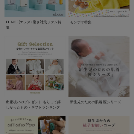
ELAiCE(エレス) 暑さ対策ファン特
モンポケ特集
集
出産祝いのプレゼント もらって嬉
新生児のための肌着 匠シリーズ
しかったもの・ギフトランキング