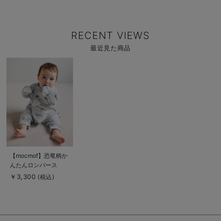
RECENT VIEWS
最近見た商品
商
品
詳
細
を
見
る
商
【mocmof】恐竜柄か
品
んたんロンパース
詳
細
￥3,300
(税込)
を
見
る