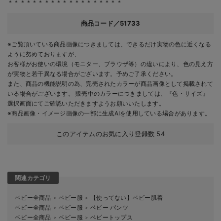
＊＊＊＊＊＊＊＊＊＊＊＊＊＊＊＊＊＊＊
商品コード／51733
※ご覧頂いている商品画像につきましては、できるだけ実物の色に近くなる
ように努めておりますが、
お客様がお使いの環境（モニター、ブラウザ等）の違いにより、色の見え方
が実物と若干異なる場合がございます。予めご了承ください。
また、商品の機能説明の為、完売されたカラーが商品画像として掲載されて
いる場合がございます。 販売中のカラーにつきましては、『色・サイズ』
選択画面にてご確認いただきますようお願いいたします。
※商品画像・イメージ画像の一部に生成AIを使用している場合があります。
このアイテムのお気に入り登録数
54
関連カテゴリ
ベビー全商品
ベビー服
【使ってない】ベビー肌着
＞
＞
ベビー全商品
ベビー服
ベビー パンツ
＞
＞
ベビー全商品
ベビー服
ベビートップス
＞
＞