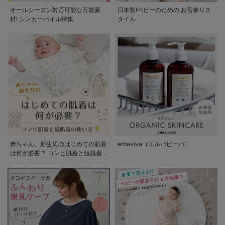
オールシーズン対応可能な万能素
日本製!ベビーのための お宮参りス
材! シンカーパイル特集
タイル
赤ちゃん、新生児のはじめての肌着
erbaviva（エルバビーバ）
は何が必要？ コンビ肌着と短肌着
の使い方