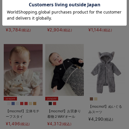
20%OFF
20%OFF
20%OFF
【mocmof】帯付き 浴
【mocmof】ドラゴン
【mocmof】立体モチ
衣ロンパース
柄サマーロンパース
ーフ汗取りタオル
¥3,784
¥2,904
¥1,144
(税込)
(税込)
(税込)
20%OFF
20%OFF
【mocmof】ぬいぐる
【mocmof】立体モチ
【mocmof】お宮参り
みスーツ
ーフスタイ
着物２WAYオール
¥4,290
(税込)
¥1,496
¥4,312
(税込)
(税込)