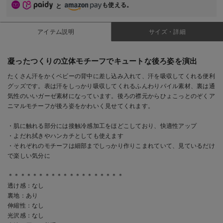
も使える。
と
アイテム説明
サイズ・詳細
凝ったつくりの立体モチーフでキュートな後ろ姿を演出
たくさん汗をかくベビーの背中に差し込み入れて、汗を吸収してくれる便利
グッズです。表は汗をしっかり吸収してくれるふんわりパイル素材、裏は通
気性のいいガーゼ素材になっています。後ろの襟元からひょこっとのぞくア
ニマルモチーフが後ろ姿をかわいく見せてくれます。
・肌に触れる部分には接触冷感加工をほどこしており、快適性アップ
・よだれ拭きやハンカチとしても使えます
・それぞれのモチーフは細部までしっかり作りこまれていて、見ているだけ
で楽しい気分に
＊＊＊＊＊＊＊＊＊＊＊＊＊＊＊＊＊＊＊
透け感：なし
裏地：あり
伸縮性：なし
光沢感：なし