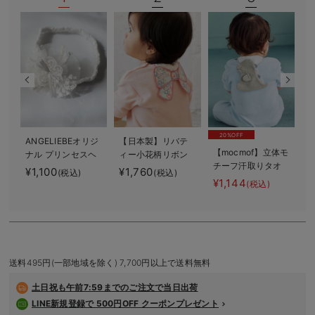
デロンギ
入院準備の持ち物チェック
20%OFF
ANGELIEBEオリジ
【日本製】リバテ
【mocmof】立体モ
ナル プリンセスヘ
ィー小花柄リボン
チーフ汗取りタオ
ッドドレス
モチーフ汗取りタ
¥1,100
¥1,760
(税込)
(税込)
ル
オル
¥1,144
(税込)
送料495円(一部地域を除く) 7,700円以上で送料無料
土日祝も
午前7:59までのご注文で当日出荷
LINE新規登録で 500円OFF クーポンプレゼント