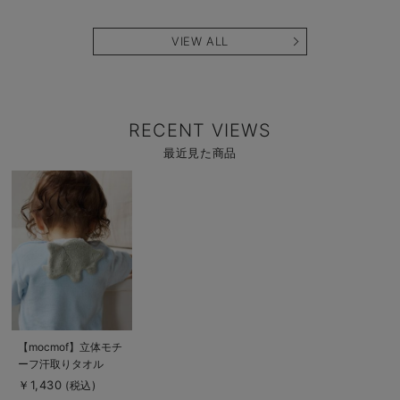
VIEW ALL
RECENT VIEWS
最近見た商品
商
品
詳
細
を
見
る
商
【mocmof】立体モチ
品
ーフ汗取りタオル
詳
細
￥1,430
(税込)
を