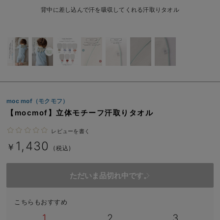
ベビー リュック
erbaviva（エルバビーバ）
背中に差し込んで汗を吸収してくれる汗取りタオル
ベビー 小物
安心の日本製。先輩ママが買ってよかった！本当に必要な出産準備品
ハレの日に着るANGELIEBEのセレモニー
買って正解！高評価レビューアイテム
冬に可愛いニットがお得！
moc mof（モクモフ）
親子コーデ｜ママとベビーにおすすめ！
【mocmof】立体モチーフ汗取りタオル
便利な育児家電
レビューを書く
1,430
￥
(税込)
Gift Selection 出産祝い
ロンパースはいつからいつまで使う？選ぶポイントも解説！
ただいま品切れ中です。
保育園・入園準備特集
こちらもおすすめ
ファルスカ
1
2
3