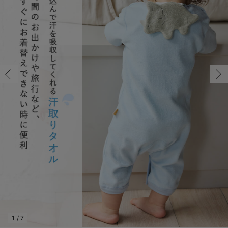
コンビ肌着・新生児/ベビー肌着
ベビー ワンピース
ベビー袴
ベビー ブランケット・タオルケット
子育て便利家電
抱っこ紐
夏のお役立ちベビーウェア
【アウトレット】トップス・授乳トップス
透け防止
再入荷｜アウター
トップス
【37周年祭セール】4
【〜10℃】3月中旬
涼しくて可愛い「ワン
デニム
きれいめトップス派
マタニティインナー
【オフィスカジュアル
パンツタイプ
【フォーマル】ボトム
【ベビー】半袖
2WAYオール
Aライン ・フレアワ
〜5,000円（税込）
綿混素材
赤ちゃんへ使うもの
【冬のあったか特集】
ツーウェイオール・2WAYオール（新生児）
ベビー パンツ
おくるみ（新生児）
プレイマット・ベビー マット
ベビーケープ
シンカーパイル特集
【アウトレット】ボトムス
見えてもカワイイ
パンツ
レギンス
きれいめスカート派
ベビー
【フォーマル】トップ
【ベビー】グッズ
コンビ肌着
Iライン ・タイトシ
〜10,000円（税込）
腹巻・ひざ上パンツ
産後に使うグッズ
【冬のあったか特集】
ベビー ブルマ
ベビー 雑貨 小物
ベビーの動物なりきり特集
【アウトレット】パジャマ
コットン素材
スカート
オフィス
きれいめ美脚パンツ派
短肌着
快適ウェア10%OFF
ジャンパースカート/
10,001円（税込）〜
保温&リカバリー
【冬のあったか特集】
ベビー スカート
ベビー安全グッズ
ベビー 夏のお役立ちグッズ特集
【アウトレット】インナー
冷房対策
パジャマ
ツィード派
セット
ワーク・オフィス
女の子におススメのギ
レギンス・タイツ
ベビートップス
ベビーおもちゃ
【素材別】ベビーロンパース特集
【アウトレット】ベビー
接触冷感素材
インナー
MAX55%OFF ブラッ
王道シンプル派
カジュアル
男の子におススメのギ
カップ付きインナー
ベビー アウター
メモリアルグッズ
袴ロンパース特集
Tシャツブラ
雑貨
セットアップ派
フォーマル / オケー
定番ギフト
あったか度◎
ベビー セットアップ
授乳・調乳・お食事
ブラトップ
ベビー
あったかアイテム｜ベ
もらって嬉しいギフト
裏起毛素材
スタイ・よだれかけ（新生児・ベビー）
哺乳瓶
親子セット
かわいくておもしろい
ベビー帽子（新生児・乳児）
赤ちゃん 洗剤・洗濯用品・お掃除
快適機能ウェア特集 トップス
何枚あっても嬉しいア
新生児スリーパー・ベビーパジャマ
赤ちゃん お風呂・ベビースキンケア
快適機能ウェア特集 ボトムス
長く使えるアイテム
おむつ関連グッズ
快適機能ウェア特集 パジャマ
ベビーシューズ・ファーストシューズ・ベビー靴下
お部屋映えアイテム
1
/
7