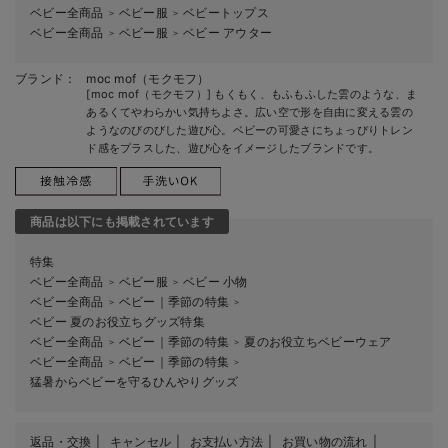
ベビー全商品
ベビー服
ベビートップス
＞
＞
ベビー全商品
ベビー服
ベビー アウター
＞
＞
ブランド：
moc mof（モクモフ）
[moc mof（モクモフ）] もくもく、もふもふした雲のような、ま
あるくてやわらかい気持ちよさ。広い空で形を自由に変える雲の
ようなのびのびした遊び心。ベビーの可愛さにちょっぴりトレン
ド感をプラスした、遊び心をイメージしたブランドです。
商品は以下にも掲載されています
特集
ベビー全商品
ベビー服
ベビー 小物
＞
＞
ベビー全商品
ベビー｜季節の特集
＞
＞
ベビー 夏のお役立ちグッズ特集
ベビー全商品
ベビー｜季節の特集
夏のお役立ちベビーウェア
＞
＞
ベビー全商品
ベビー｜季節の特集
＞
＞
猛暑からベビーを守るひんやりグッズ
返品・交換
キャンセル
お支払い方法
お買い物の流れ