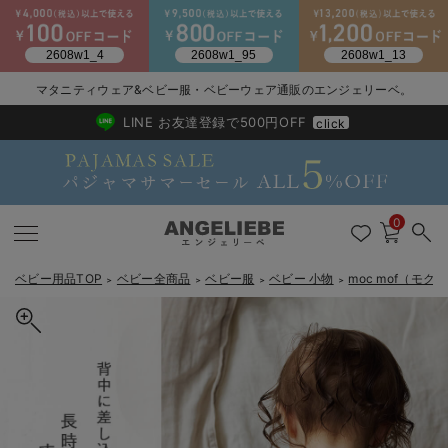
マタニティウェア&ベビー服・ベビーウェア通販のエンジェリーベ。
2026/NewArrival
送料495円(一部地域を除く) 7,700円以上で送料無料
LINE お友達登録で500円OFF
click
0
ベビー用品TOP
ベビー全商品
ベビー服
ベビー 小物
moc mof（モク
＞
＞
＞
＞
戻る
戻る
戻る
戻る
戻る
戻る
戻る
戻る
戻る
戻る
戻る
戻る
戻る
戻る
戻る
戻る
戻る
戻る
戻る
戻る
戻る
戻る
戻る
戻る
戻る
戻る
戻る
戻る
戻る
戻る
戻る
新生児服全て
ベビー服全て
シーズンアイテム全て
ベビー・新生児 寝具全て
ベビー 雑貨全て
お出かけグッズ全て
ベビー｜季節の特集全て
アウトレット全て
特集全て
再入荷全て
送料無料アイテム全て
ブラキャミ おまとめ
【37周年祭セール】
気温差別オススメアイ
マタニティウェア お
こだわりの履き心地！
出産準備応援割全て
春のマタニティワンピ
Gift Selection 
冬の冷え対策インナー
入院準備の持ち物チェ
冬のあったか特集全て
出産準備
ロンパース・カバーオール
甚平・浴衣
ベビーベッド・布団 （ベビー・新生児）
ベビーカー
猛暑からベビーを守るひんやりグッズ
【アウトレット】ワンピース
抗菌防臭加工
再入荷｜インナー
ベビーチェア（ハイローチェア）・ベビーラック
ワンピース
【37周年祭セール】2
【15℃】3月下旬～
動きやすく着回しでき
強撚スムース(コスパ
【おまとめ割】パジャ
カジュアル
ジャケット派
マタニティパジャマ
【オフィスカジュアル
レギンスタイプ
【フォーマル】ワンピ
【ベビー】長袖
ハンカチ
快適ウェア10%OFF
セットアップ・ レイ
〜3,000円（税込）
薄くてあったか
入院してすぐ使うグッ
【冬のあったか特集】