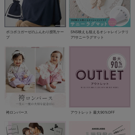
ポコポコガーゼのふんわり授乳ケー
SNS映えも狙えるオシャレインテリ
プ
ア!サニーラグマット
袴ロンパース
アウトレット 最大90%OFF