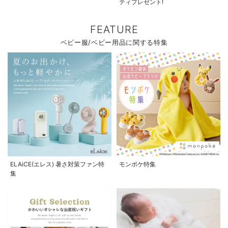
ティプレゼント!
FEATURE
ベビー服/ベビー用品に関する特集
ELAiCE(エレス) 暑さ対策ファン特
モンポケ特集
集