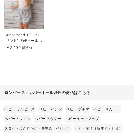
る
商
Ampersand（アンパ
品
サンド）袖チュールボ
詳
細
ディ＆ブルマ セット
￥3,190
(税込)
を
アップ
見
る
ロンパース・カバーオール以外の商品はこちら
ベビー ワンピース
ベビー パンツ
ベビー ブルマ
ベビー スカート
ベビートップス
ベビー アウター
ベビー セットアップ
スタイ・よだれかけ（新生児・ベビー）
ベビー帽子（新生児・乳児）