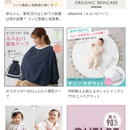
赤ちゃん、新生児のはじめての肌着
erbaviva（エルバビーバ）
は何が必要？ コンビ肌着と短肌着
の使い方
ポコポコガーゼのふんわり授乳ケー
SNS映えも狙えるオシャレインテリ
プ
ア!サニーラグマット