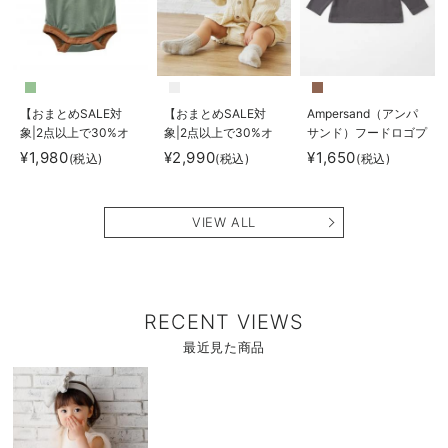
【おまとめSALE対
【おまとめSALE対
Ampersand（アンパ
象|2点以上で30%オ
象|2点以上で30%オ
サンド）フードロゴプ
フ】Ampersand（ア
フ】Ampersand（ア
リント ロングTシャツ
¥1,980
¥2,990
¥1,650
(税込)
(税込)
(税込)
ンパサンド）配色デザ
ンパサンド）ダブルガ
インボディスーツ
ーゼセーラーロンパー
ス
VIEW ALL
RECENT VIEWS
最近見た商品
商
品
詳
細
を
見