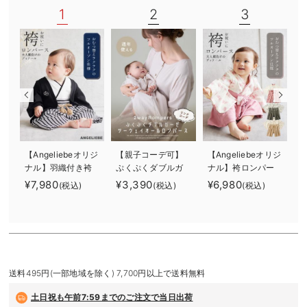
1
2
3
デロンギ
入院準備の持ち物チェック
【Angeliebeオリジ
【親子コーデ可】
【Angeliebeオリジ
【
ナル】羽織付き袴
ぷくぷくダブルガ
ナル】袴ロンパー
ロンパース 男の
ーゼ ツーウェイオ
ス 男の子 女の
¥7,980
¥3,390
¥6,980
¥
(税込)
(税込)
(税込)
子
ール（2wayオー
子
ル） ロンパース
送料495円(一部地域を除く) 7,700円以上で送料無料
土日祝も
午前7:59までのご注文で当日出荷