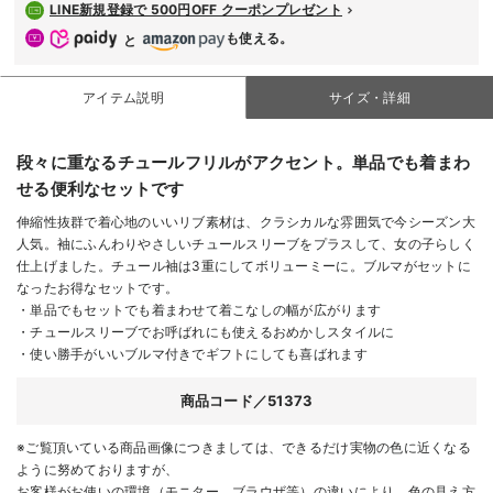
LINE新規登録で 500円OFF クーポンプレゼント
も使える。
と
アイテム説明
サイズ・詳細
段々に重なるチュールフリルがアクセント。単品でも着まわ
せる便利なセットです
伸縮性抜群で着心地のいいリブ素材は、クラシカルな雰囲気で今シーズン大
人気。袖にふんわりやさしいチュールスリーブをプラスして、女の子らしく
仕上げました。チュール袖は3重にしてボリューミーに。ブルマがセットに
なったお得なセットです。
・単品でもセットでも着まわせて着こなしの幅が広がります
・チュールスリーブでお呼ばれにも使えるおめかしスタイルに
・使い勝手がいいブルマ付きでギフトにしても喜ばれます
商品コード／51373
※ご覧頂いている商品画像につきましては、できるだけ実物の色に近くなる
ように努めておりますが、
お客様がお使いの環境（モニター、ブラウザ等）の違いにより、色の見え方