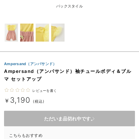
ベビー リュック
erbaviva（エルバビーバ）
バックスタイル
ベビー 小物
安心の日本製。先輩ママが買ってよかった！本当に必要な出産準備品
ハレの日に着るANGELIEBEのセレモニー
買って正解！高評価レビューアイテム
冬に可愛いニットがお得！
Ampersand（アンパサンド）
親子コーデ｜ママとベビーにおすすめ！
Ampersand（アンパサンド）袖チュールボディ＆ブル
マ セットアップ
便利な育児家電
レビューを書く
Gift Selection 出産祝い
3,190
￥
(税込)
ロンパースはいつからいつまで使う？選ぶポイントも解説！
ただいま品切れ中です。
保育園・入園準備特集
ファルスカ
こちらもおすすめ