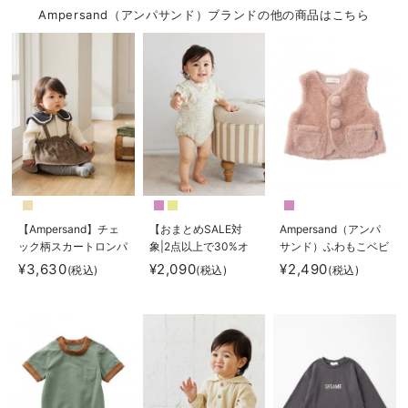
Ampersand（アンパサンド）ブランドの他の商品はこちら
【Ampersand】チェ
【おまとめSALE対
Ampersand（アンパ
ック柄スカートロンパ
象|2点以上で30%オ
サンド）ふわもこベビ
ース
フ】【Ampersand】
ーベスト
¥3,630
¥2,090
¥2,490
(税込)
(税込)
(税込)
総柄袖フリルボディオ
ール