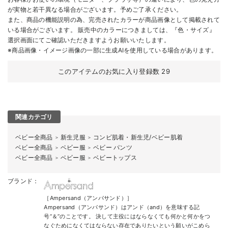
が実物と若干異なる場合がございます。予めご了承ください。
また、商品の機能説明の為、完売されたカラーが商品画像として掲載されて
いる場合がございます。 販売中のカラーにつきましては、『色・サイズ』
選択画面にてご確認いただきますようお願いいたします。
※商品画像・イメージ画像の一部に生成AIを使用している場合があります。
このアイテムのお気に入り登録数
29
関連カテゴリ
ベビー全商品
新生児服
コンビ肌着・新生児/ベビー肌着
＞
＞
ベビー全商品
ベビー服
ベビー パンツ
＞
＞
ベビー全商品
ベビー服
ベビートップス
＞
＞
ブランド：
［Ampersand（アンパサンド）］
Ampersand（アンパサンド）はアンド（and）を意味する記
号“＆”のことです。 決して主役にはならなくても何かと何かをつ
なぐためになくてはならない存在でありたいという願いがこめら