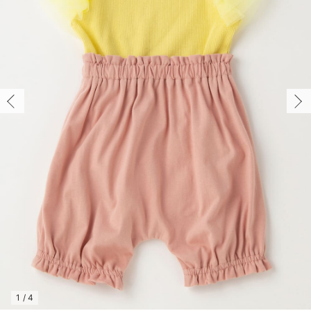
コンビ肌着・新生児/ベビー肌着
ベビー ワンピース
ベビー袴
ベビー ブランケット・タオルケット
子育て便利家電
抱っこ紐
夏のお役立ちベビーウェア
【アウトレット】トップス・授乳トップス
透け防止
再入荷｜アウター
トップス
【37周年祭セール】4
【〜10℃】3月中旬
涼しくて可愛い「ワン
デニム
きれいめトップス派
マタニティインナー
【オフィスカジュアル
パンツタイプ
【フォーマル】ボトム
【ベビー】半袖
2WAYオール
Aライン ・フレアワ
〜5,000円（税込）
綿混素材
赤ちゃんへ使うもの
【冬のあったか特集】
ツーウェイオール・2WAYオール（新生児）
ベビー パンツ
おくるみ（新生児）
プレイマット・ベビー マット
ベビーケープ
シンカーパイル特集
【アウトレット】ボトムス
見えてもカワイイ
パンツ
レギンス
きれいめスカート派
ベビー
【フォーマル】トップ
【ベビー】グッズ
コンビ肌着
Iライン ・タイトシ
〜10,000円（税込）
腹巻・ひざ上パンツ
産後に使うグッズ
【冬のあったか特集】
ベビー ブルマ
ベビー 雑貨 小物
ベビーの動物なりきり特集
【アウトレット】パジャマ
コットン素材
スカート
オフィス
きれいめ美脚パンツ派
短肌着
快適ウェア10%OFF
ジャンパースカート/
10,001円（税込）〜
保温&リカバリー
【冬のあったか特集】
ベビー スカート
ベビー安全グッズ
ベビー 夏のお役立ちグッズ特集
【アウトレット】インナー
冷房対策
パジャマ
ツィード派
セット
ワーク・オフィス
女の子におススメのギ
レギンス・タイツ
ベビートップス
ベビーおもちゃ
【素材別】ベビーロンパース特集
【アウトレット】ベビー
接触冷感素材
インナー
MAX55%OFF ブラッ
王道シンプル派
カジュアル
男の子におススメのギ
カップ付きインナー
ベビー アウター
メモリアルグッズ
袴ロンパース特集
Tシャツブラ
雑貨
セットアップ派
フォーマル / オケー
定番ギフト
あったか度◎
ベビー セットアップ
授乳・調乳・お食事
ブラトップ
ベビー
あったかアイテム｜ベ
もらって嬉しいギフト
裏起毛素材
スタイ・よだれかけ（新生児・ベビー）
哺乳瓶
親子セット
かわいくておもしろい
ベビー帽子（新生児・乳児）
赤ちゃん 洗剤・洗濯用品・お掃除
快適機能ウェア特集 トップス
何枚あっても嬉しいア
新生児スリーパー・ベビーパジャマ
赤ちゃん お風呂・ベビースキンケア
快適機能ウェア特集 ボトムス
長く使えるアイテム
おむつ関連グッズ
快適機能ウェア特集 パジャマ
ベビーシューズ・ファーストシューズ・ベビー靴下
お部屋映えアイテム
1
/
4