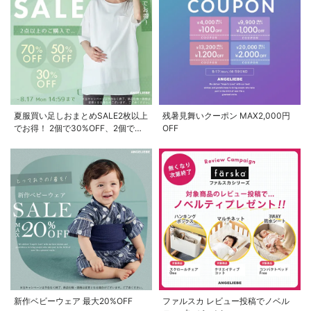
お気に入り商品を確認する
お買い物を続ける
カートへ進む
夏服買い足しおまとめSALE2枚以上
残暑見舞いクーポン MAX2,000円
でお得！ 2個で30%OFF、2個で
OFF
50%OFF、2個で70%OFF
新作ベビーウェア 最大20%OFF
ファルスカ レビュー投稿でノベル