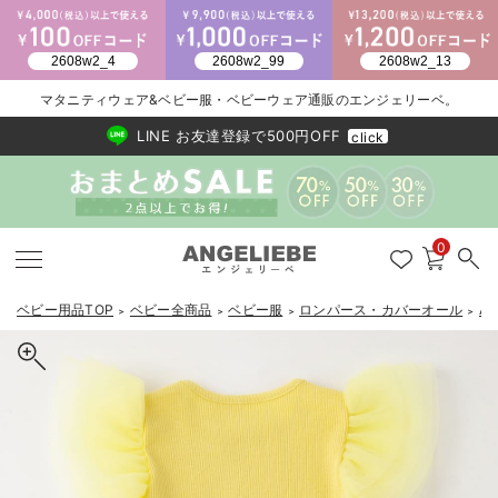
2026/NewArrival
送料495円(一部地域を除く) 7,700円以上で送料無料
マタニティウェア&ベビー服・ベビーウェア通販のエンジェリーベ。
LINE お友達登録で500円OFF
click
0
ベビー用品TOP
ベビー全商品
ベビー服
ロンパース・カバーオール
A
＞
＞
＞
＞
戻る
戻る
戻る
戻る
戻る
戻る
戻る
戻る
戻る
戻る
戻る
戻る
戻る
戻る
戻る
戻る
戻る
戻る
戻る
戻る
戻る
戻る
戻る
戻る
戻る
戻る
戻る
戻る
戻る
戻る
戻る
新生児服全て
ベビー服全て
シーズンアイテム全て
ベビー・新生児 寝具全て
ベビー 雑貨全て
お出かけグッズ全て
ベビー｜季節の特集全て
アウトレット全て
特集全て
再入荷全て
送料無料アイテム全て
ブラキャミ おまとめ
【37周年祭セール】
気温差別オススメアイ
マタニティウェア お
こだわりの履き心地！
出産準備応援割全て
春のマタニティワンピ
Gift Selection 
冬の冷え対策インナー
入院準備の持ち物チェ
冬のあったか特集全て
出産準備
ロンパース・カバーオール
甚平・浴衣
ベビーベッド・布団 （ベビー・新生児）
ベビーカー
猛暑からベビーを守るひんやりグッズ
【アウトレット】ワンピース
抗菌防臭加工
再入荷｜インナー
ベビーチェア（ハイローチェア）・ベビーラック
ワンピース
【37周年祭セール】2
【15℃】3月下旬～
動きやすく着回しでき
強撚スムース(コスパ
【おまとめ割】パジャ
カジュアル
ジャケット派
マタニティパジャマ
【オフィスカジュアル
レギンスタイプ
【フォーマル】ワンピ
【ベビー】長袖
ハンカチ
快適ウェア10%OFF
セットアップ・ レイ
〜3,000円（税込）
薄くてあったか
入院してすぐ使うグッ
【冬のあったか特集】