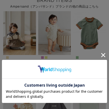
BRAND ITEMS
Ampersand（アンパサンド）ブランドの他の商品はこちら
【Ampersand】チェ
【Ampersand】総柄
Ampersand（アンパ
ック柄スカートロンパ
袖フリルボディオール
サンド）配色デザイン
ース
ボディスーツ
¥3,630
¥2,090
¥1,980
(税込)
(税込)
(税込)
お気に入り商品を確認する
お買い物を続ける
カートへ進む