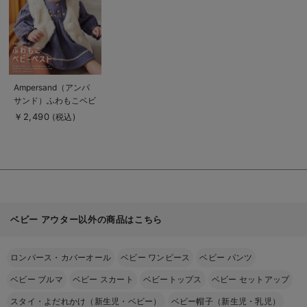
る
商
Ampersand（アンパ
品
サンド）ふわもこベビ
詳
細
ーベスト
￥2,490
(税込)
を
見
る
ベビー アウター以外の商品はこちら
ロンパース・カバーオール
ベビー ワンピース
ベビー パンツ
ベビー ブルマ
ベビー スカート
ベビートップス
ベビー セットアップ
スタイ・よだれかけ（新生児・ベビー）
ベビー帽子（新生児・乳児）