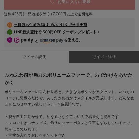
お気に入りに登録
デロンギ
送料495円(一部地域を除く) 7,700円以上で送料無料
入院準備の持ち物チェック
土日祝も
午前7:59までのご注文で当日出荷
LINE新規登録で 500円OFF クーポンプレゼント
も使える。
と
アイテム説明
サイズ・詳細
ふわふわ感が魅力のボリュームファーで、おでかけをあたた
かく
ボリュームファーのふんわり感と、大きな丸ボタンがアクセント。いつもの
コーデに羽織るだけで、あったかお出かけスタイルが完成します。どんな色
とも合わせやすい優しいカラー3色展開です。
・腕が自由に動かせて、袖を通さなくていいので着替えも簡単です
・フロントはスナップ式。飾りのファーボタンと位置をずらしているので、
簡単にとめられます
・宝物を入れておけるポケット付き