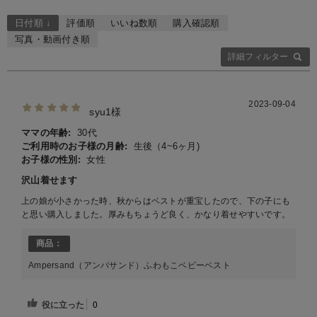
日付順 ↓
評価順
いいね数順
購入確認順
写真・動画付き順
詳細フィルター
2023-09-04
syu1様
ママの年齢:
30代
ご利用時のお子様の月齢:
生後（4~6ヶ月)
お子様の性別:
女性
沢山着せます
上の娘が小さかった時、秋からはベストが重宝したので、下の子にも
と思い購入しました。厚みもちょうど良く、かなり着せやすいです。
商品：
Ampersand（アンパサンド）ふわもこベビーベスト
役に立った
0