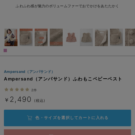
ベビー リュック
erbaviva（エルバビーバ）
ふわふわ感が魅力のボリュームファーでおでかけをあたたかく
ベビー 小物
安心の日本製。先輩ママが買ってよかった！本当に必要な出産準備品
ハレの日に着るANGELIEBEのセレモニー
買って正解！高評価レビューアイテム
冬に可愛いニットがお得！
親子コーデ｜ママとベビーにおすすめ！
Ampersand（アンパサンド）
Ampersand（アンパサンド）ふわもこベビーベスト
便利な育児家電
2件
Gift Selection 出産祝い
2,490
￥
(税込)
ロンパースはいつからいつまで使う？選ぶポイントも解説！
保育園・入園準備特集
色・サイズを選択して
カートに入れる
ファルスカ