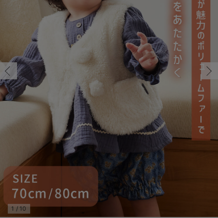
70/在庫あり
コンビ肌着・新生児/ベビー肌着
ベビー ワンピース
ベビー袴
ベビー ブランケット・タオルケット
子育て便利家電
抱っこ紐
夏のお役立ちベビーウェア
【アウトレット】トップス・授乳トップス
透け防止
再入荷｜アウター
トップス
【37周年祭セール】4
【〜10℃】3月中旬
涼しくて可愛い「ワン
デニム
きれいめトップス派
マタニティインナー
【オフィスカジュアル
パンツタイプ
【フォーマル】ボトム
【ベビー】半袖
2WAYオール
Aライン ・フレアワ
〜5,000円（税込）
綿混素材
赤ちゃんへ使うもの
【冬のあったか特集】
70/在庫あり
ツーウェイオール・2WAYオール（新生児）
ベビー パンツ
おくるみ（新生児）
プレイマット・ベビー マット
ベビーケープ
シンカーパイル特集
【アウトレット】ボトムス
見えてもカワイイ
パンツ
レギンス
きれいめスカート派
ベビー
【フォーマル】トップ
【ベビー】グッズ
コンビ肌着
Iライン ・タイトシ
〜10,000円（税込）
腹巻・ひざ上パンツ
産後に使うグッズ
【冬のあったか特集】
￥2,490
ベビー ブルマ
ベビー 雑貨 小物
ベビーの動物なりきり特集
【アウトレット】パジャマ
コットン素材
スカート
オフィス
きれいめ美脚パンツ派
短肌着
快適ウェア10%OFF
ジャンパースカート/
10,001円（税込）〜
保温&リカバリー
【冬のあったか特集】
カートに入れる
ベビー スカート
ベビー安全グッズ
ベビー 夏のお役立ちグッズ特集
【アウトレット】インナー
冷房対策
パジャマ
ツィード派
セット
ワーク・オフィス
女の子におススメのギ
レギンス・タイツ
80/在庫なし
ピンク
80/在庫なし
ベビートップス
ベビーおもちゃ
【素材別】ベビーロンパース特集
【アウトレット】ベビー
接触冷感素材
インナー
MAX55%OFF ブラッ
王道シンプル派
カジュアル
男の子におススメのギ
カップ付きインナー
￥2,490
ベビー アウター
メモリアルグッズ
袴ロンパース特集
Tシャツブラ
雑貨
セットアップ派
フォーマル / オケー
定番ギフト
あったか度◎
売り切れ
ベビー セットアップ
授乳・調乳・お食事
ブラトップ
ベビー
あったかアイテム｜ベ
もらって嬉しいギフト
裏起毛素材
スタイ・よだれかけ（新生児・ベビー）
哺乳瓶
親子セット
かわいくておもしろい
閉じる
ベビー帽子（新生児・乳児）
赤ちゃん 洗剤・洗濯用品・お掃除
快適機能ウェア特集 トップス
何枚あっても嬉しいア
新生児スリーパー・ベビーパジャマ
赤ちゃん お風呂・ベビースキンケア
快適機能ウェア特集 ボトムス
長く使えるアイテム
おむつ関連グッズ
快適機能ウェア特集 パジャマ
ベビーシューズ・ファーストシューズ・ベビー靴下
お部屋映えアイテム
1
/
10