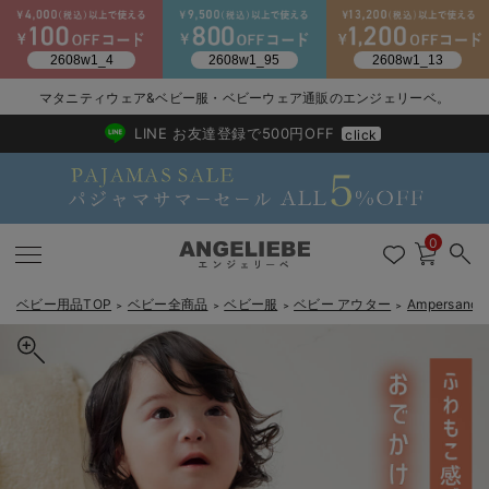
マタニティウェア&ベビー服・ベビーウェア通販のエンジェリーベ。
2026/NewArrival
送料495円(一部地域を除く) 7,700円以上で送料無料
LINE お友達登録で500円OFF
click
0
ベビー用品TOP
ベビー全商品
ベビー服
ベビー アウター
Ampersa
＞
＞
＞
＞
戻る
戻る
戻る
戻る
戻る
戻る
戻る
戻る
戻る
戻る
戻る
戻る
戻る
戻る
戻る
戻る
戻る
戻る
戻る
戻る
戻る
戻る
戻る
戻る
戻る
戻る
戻る
戻る
戻る
戻る
戻る
カートに入れる
新生児服全て
ベビー服全て
シーズンアイテム全て
ベビー・新生児 寝具全て
ベビー 雑貨全て
お出かけグッズ全て
ベビー｜季節の特集全て
アウトレット全て
特集全て
再入荷全て
送料無料アイテム全て
ブラキャミ おまとめ
【37周年祭セール】
気温差別オススメアイ
マタニティウェア お
こだわりの履き心地！
出産準備応援割全て
春のマタニティワンピ
Gift Selection 
冬の冷え対策インナー
入院準備の持ち物チェ
冬のあったか特集全て
Ampersand（アンパサンド）ふわもこベビーベスト
出産準備
ロンパース・カバーオール
甚平・浴衣
ベビーベッド・布団 （ベビー・新生児）
ベビーカー
猛暑からベビーを守るひんやりグッズ
【アウトレット】ワンピース
抗菌防臭加工
再入荷｜インナー
ベビーチェア（ハイローチェア）・ベビーラック
ワンピース
【37周年祭セール】2
【15℃】3月下旬～
動きやすく着回しでき
強撚スムース(コスパ
【おまとめ割】パジャ
カジュアル
ジャケット派
マタニティパジャマ
【オフィスカジュアル
レギンスタイプ
【フォーマル】ワンピ
【ベビー】長袖
ハンカチ
快適ウェア10%OFF
セットアップ・ レイ
〜3,000円（税込）
薄くてあったか
入院してすぐ使うグッ
【冬のあったか特集】