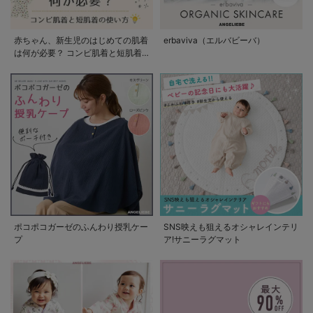
赤ちゃん、新生児のはじめての肌着
erbaviva（エルバビーバ）
は何が必要？ コンビ肌着と短肌着
の使い方
ポコポコガーゼのふんわり授乳ケー
SNS映えも狙えるオシャレインテリ
プ
ア!サニーラグマット