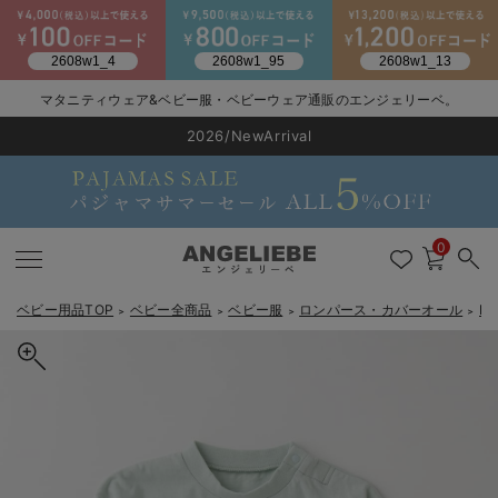
2026/NewArrival
マタニティウェア&ベビー服・ベビーウェア通販のエンジェリーベ。
送料495円(一部地域を除く) 7,700円以上で送料無料
LINE お友達登録で500円OFF
click
0
ベビー用品TOP
ベビー全商品
ベビー服
ロンパース・カバーオール
M
＞
＞
＞
＞
戻る
戻る
戻る
戻る
戻る
戻る
戻る
戻る
戻る
戻る
戻る
戻る
戻る
戻る
戻る
戻る
戻る
戻る
戻る
戻る
戻る
戻る
戻る
戻る
戻る
戻る
戻る
戻る
戻る
戻る
戻る
カートに入れる
新生児服全て
ベビー服全て
シーズンアイテム全て
ベビー・新生児 寝具全て
ベビー 雑貨全て
お出かけグッズ全て
ベビー｜季節の特集全て
アウトレット全て
特集全て
再入荷全て
送料無料アイテム全て
ブラキャミ おまとめ
【37周年祭セール】
気温差別オススメアイ
マタニティウェア お
こだわりの履き心地！
出産準備応援割全て
春のマタニティワンピ
Gift Selection 
冬の冷え対策インナー
入院準備の持ち物チェ
冬のあったか特集全て
MAKE YOUR DAY（メイクユアデイ）ステッチ風ロゴプリントロンパ
出産準備
ロンパース・カバーオール
甚平・浴衣
ベビーベッド・布団 （ベビー・新生児）
ベビーカー
猛暑からベビーを守るひんやりグッズ
【アウトレット】ワンピース
抗菌防臭加工
再入荷｜インナー
ベビーチェア（ハイローチェア）・ベビーラック
ワンピース
【37周年祭セール】2
【15℃】3月下旬～
動きやすく着回しでき
強撚スムース(コスパ
【おまとめ割】パジャ
カジュアル
ジャケット派
マタニティパジャマ
【オフィスカジュアル
レギンスタイプ
【フォーマル】ワンピ
【ベビー】長袖
ハンカチ
快適ウェア10%OFF
セットアップ・ レイ
〜3,000円（税込）
薄くてあったか
入院してすぐ使うグッ
【冬のあったか特集】
ース