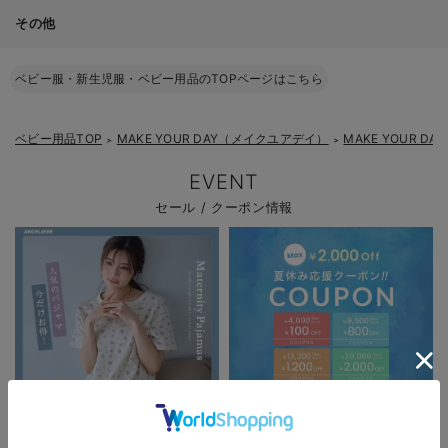
その他
ベビー服・新生児服・ベビー用品のTOPページはこちら
ベビー用品TOP
MAKE YOUR DAY（メイクユアデイ）
MAKE YOUR 
＞
＞
EVENT
セール / クーポン情報
パジャマサマーセール全品5%OFF
夏休み応援クーポン MAX2,000円