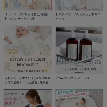
オールシーズン対応可能な万能素
日本製!ベビーのための お宮参りス
材! シンカーパイル特集
タイル
赤ちゃん、新生児のはじめての肌着
erbaviva（エルバビーバ）
は何が必要？ コンビ肌着と短肌着
の使い方