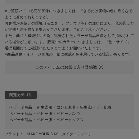
※ご覧頂いている商品画像につきましては、できるだけ実物の色に近くなる
ように努めておりますが、
お客様がお使いの環境（モニター、ブラウザ等）の違いにより、色の見え方
が実物と若干異なる場合がございます。予めご了承ください。
また、商品の機能説明の為、完売されたカラーが商品画像として掲載されて
いる場合がございます。 販売中のカラーにつきましては、『色・サイズ』
選択画面にてご確認いただきますようお願いいたします。
※商品画像・イメージ画像の一部に生成AIを使用している場合があります。
このアイテムのお気に入り登録数
85
関連カテゴリ
ベビー全商品
新生児服
コンビ肌着・新生児/ベビー肌着
＞
＞
ベビー全商品
ベビー服
ベビー パンツ
＞
＞
ベビー全商品
ベビー服
ベビートップス
＞
＞
ブランド：
MAKE YOUR DAY（メイクユアデイ）