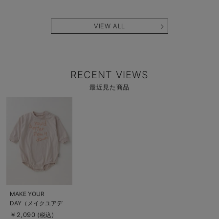
ップ
VIEW ALL
RECENT VIEWS
最近見た商品
商
品
詳
細
を
見
る
商
MAKE YOUR
品
DAY（メイクユアデ
詳
細
イ）ステッチ風ロゴプ
￥2,090
(税込)
を