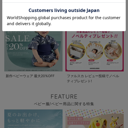
お気に入り商品を確認する
OFF
お買い物を続ける
カートへ進む
新作ベビーウェア 最大20%OFF
ファルスカ レビュー投稿でノベル
ティプレゼント!
FEATURE
ベビー服/ベビー用品に関する特集