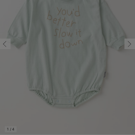
コンビ肌着・新生児/ベビー肌着
ベビー ワンピース
ベビー袴
ベビー ブランケット・タオルケット
子育て便利家電
抱っこ紐
夏のお役立ちベビーウェア
【アウトレット】トップス・授乳トップス
透け防止
再入荷｜アウター
トップス
【37周年祭セール】4
【〜10℃】3月中旬
涼しくて可愛い「ワン
デニム
きれいめトップス派
マタニティインナー
【オフィスカジュアル
パンツタイプ
【フォーマル】ボトム
【ベビー】半袖
2WAYオール
Aライン ・フレアワ
〜5,000円（税込）
綿混素材
赤ちゃんへ使うもの
【冬のあったか特集】
70/残り1点
ツーウェイオール・2WAYオール（新生児）
ベビー パンツ
おくるみ（新生児）
プレイマット・ベビー マット
ベビーケープ
シンカーパイル特集
【アウトレット】ボトムス
見えてもカワイイ
パンツ
レギンス
きれいめスカート派
ベビー
【フォーマル】トップ
【ベビー】グッズ
コンビ肌着
Iライン ・タイトシ
〜10,000円（税込）
腹巻・ひざ上パンツ
産後に使うグッズ
【冬のあったか特集】
70/残り1点
￥2,090
ベビー ブルマ
ベビー 雑貨 小物
ベビーの動物なりきり特集
【アウトレット】パジャマ
コットン素材
スカート
オフィス
きれいめ美脚パンツ派
短肌着
快適ウェア10%OFF
ジャンパースカート/
10,001円（税込）〜
保温&リカバリー
【冬のあったか特集】
カートに入れる
ベビー スカート
ベビー安全グッズ
ベビー 夏のお役立ちグッズ特集
【アウトレット】インナー
冷房対策
パジャマ
ツィード派
セット
ワーク・オフィス
女の子におススメのギ
レギンス・タイツ
80/在庫なし
ミント
ベビートップス
ベビーおもちゃ
【素材別】ベビーロンパース特集
【アウトレット】ベビー
接触冷感素材
インナー
MAX55%OFF ブラッ
王道シンプル派
カジュアル
男の子におススメのギ
カップ付きインナー
80/在庫なし
￥2,090
ベビー アウター
メモリアルグッズ
袴ロンパース特集
Tシャツブラ
雑貨
セットアップ派
フォーマル / オケー
定番ギフト
あったか度◎
売り切れ
ベビー セットアップ
授乳・調乳・お食事
ブラトップ
ベビー
あったかアイテム｜ベ
もらって嬉しいギフト
裏起毛素材
スタイ・よだれかけ（新生児・ベビー）
哺乳瓶
親子セット
かわいくておもしろい
閉じる
ベビー帽子（新生児・乳児）
赤ちゃん 洗剤・洗濯用品・お掃除
快適機能ウェア特集 トップス
何枚あっても嬉しいア
新生児スリーパー・ベビーパジャマ
赤ちゃん お風呂・ベビースキンケア
快適機能ウェア特集 ボトムス
長く使えるアイテム
おむつ関連グッズ
快適機能ウェア特集 パジャマ
ベビーシューズ・ファーストシューズ・ベビー靴下
お部屋映えアイテム
1
/
4