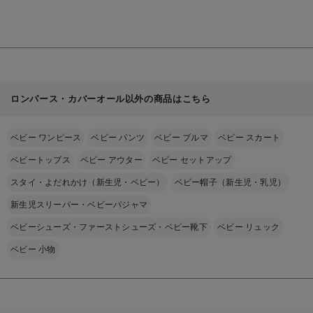
リントロンパース
見
る
ロンパース・カバーオール以外の商品はこちら
ベビー ワンピース
ベビー パンツ
ベビー ブルマ
ベビー スカート
ベビートップス
ベビー アウター
ベビー セットアップ
スタイ・よだれかけ（新生児・ベビー）
ベビー帽子（新生児・乳児）
新生児スリーパー・ベビーパジャマ
ベビーシューズ・ファーストシューズ・ベビー靴下
ベビー リュック
ベビー 小物