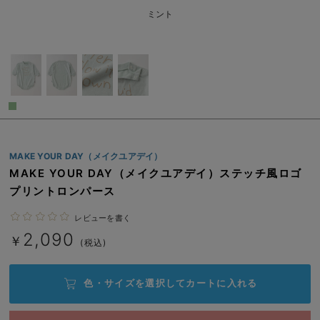
ベビー リュック
erbaviva（エルバビーバ）
ミント
ベビー 小物
安心の日本製。先輩ママが買ってよかった！本当に必要な出産準備品
ハレの日に着るANGELIEBEのセレモニー
買って正解！高評価レビューアイテム
冬に可愛いニットがお得！
MAKE YOUR DAY（メイクユアデイ）
親子コーデ｜ママとベビーにおすすめ！
MAKE YOUR DAY（メイクユアデイ）ステッチ風ロゴ
便利な育児家電
プリントロンパース
Gift Selection 出産祝い
レビューを書く
2,090
￥
(税込)
ロンパースはいつからいつまで使う？選ぶポイントも解説！
保育園・入園準備特集
色・サイズを選択して
カートに入れる
ファルスカ