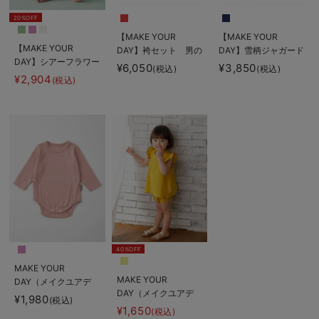
20%OFF
【MAKE YOUR
【MAKE YOUR
【MAKE YOUR
DAY】袴セット 男の
DAY】雪柄ジャガード
DAY】シアーフラワー
子 女の子
ロンパース
¥6,050
¥3,850
(税込)
(税込)
ロンパース
¥2,904
(税込)
40%OFF
MAKE YOUR
MAKE YOUR
DAY（メイクユアデ
DAY（メイクユアデ
イ）長袖リブボディ
¥1,980
(税込)
イ）プリーツセットア
¥1,650
(税込)