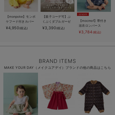
20%OFF
【monpoke】モンポ
【親子コーデ可】ぷ
【mocmof】帯付き
ケフード付きカバー
くぷくダブルガーゼ
浴衣ロンパース
オール
ツーウェイオール
¥4,950
¥3,390
(税込)
(税込)
（2wayオール） ロ
¥3,784
(税込)
ンパース
BRAND ITEMS
MAKE YOUR DAY（メイクユアデイ）ブランドの他の商品はこちら