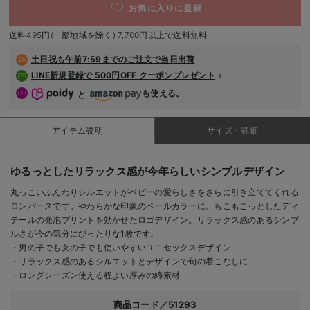
お気に入りに登録
デロンギ
送料495円(一部地域を除く) 7,700円以上で送料無料
入院準備の持ち物チェック
土日祝も
午前7:59までのご注文で当日出荷
LINE新規登録で 500円OFF クーポンプレゼント
も使える。
と
アイテム説明
サイズ・詳細
ゆるっとしたリラックス感が今年らしいシンプルデザイン
丸っこいふんわりシルエットがベビーの愛らしさをさらに引き立ててくれる
ロンパースです。やわらかな印象のペールカラーに、もこもこっとしたディ
テールの発泡プリントを効かせたロゴデザイン。リラックス感のあるシンプ
ルさが今の気分にぴったりな1枚です。
・男の子でも女の子でも使いやすいユニセックスデザイン
・リラックス感のあるシルエットとデザインで旬の着こなしに
・ロングシーズン使える程よい厚みの綿素材
商品コード／51293