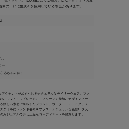
、『色・サイズ』選択画面にてご確認いただきますようお願
画像の一部に生成AIを使用している場合があります。
53
プス
ター
い】赤ちゃん 靴下
に新鮮なアクセントが加えられるナチュラルなデイリーウェア。ファ
ゃれなママとキッズのために、クリーンで繊細なデザインとデ
ある優しい素材で表現したブランド。ボーダー、チェック、ス
キスタイルにトレンド要素をプラス、ナチュラルな色使いを大
ズのカジュアルで少し上品なコーディネートを提案します。