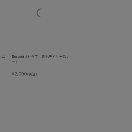
ヘム
Seraph（セラフ）裏毛デイリースカ
ート
¥2,090
(税込)