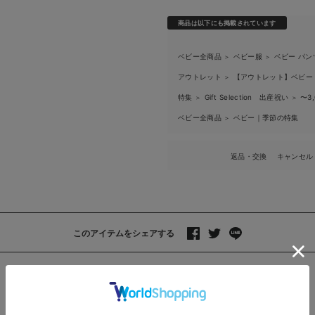
商品は以下にも掲載されています
ベビー全商品
ベビー服
ベビー パン
＞
＞
アウトレット
【アウトレット】ベビー
＞
特集
Gift Selection 出産祝い
〜3
＞
＞
ベビー全商品
ベビー｜季節の特集
＞
返品・交換
キャンセル
このアイテムをシェアする
>
レビュー