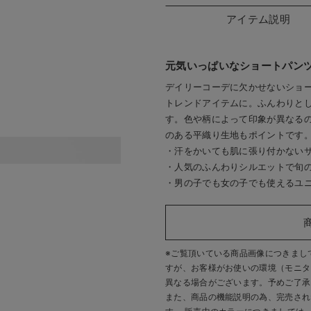
アイテム説明
元気いっぱいなショートパン
デイリーコーデに欠かせないショ
トレンドアイテムに。ふんわりと
す。色や柄によって印象が異なる
のある平織り生地もポイントです
・汗をかいても肌に張り付かない
合わせやすい無地2色
・人気のふんわりシルエットで旬
・男の子でも女の子でも使えるユ
※ご覧頂いている商品画像につきまし
すが、
お客様がお使いの環境（モニタ
異なる場合がございます。予めご了承
また、商品の機能説明の為、完売され