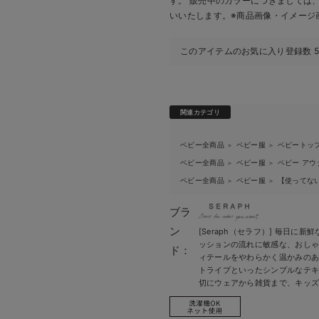
す。 販売中のカラーにつきましては
いいたします。
※商品画像・イメージ
このアイテムのお気に入り登録数
関連カテゴリ
ベビー全商品
ベビー服
ベビートッ
＞
＞
ベビー全商品
ベビー服
ベビー アウ
＞
＞
ベビー全商品
ベビー服
【使ってな
＞
＞
ブラ
ン
[Seraph（セラフ）] 毎日
ッションの流れに敏感な、おし
ド：
ィテールをやわらかく温かみの
トライプといったシンプルなテ
切にウェアから雑貨まで、キッ