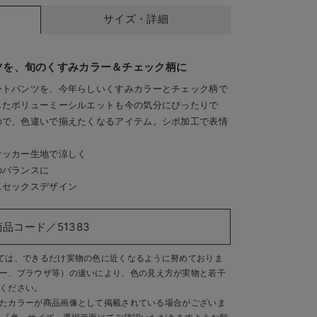
サイズ・詳細
ツを、旬のくすみカラー＆チェック柄に
ートパンツを、今年らしいくすみカラーとチェック柄で
したボリューミーシルエットも今の気分にぴったりで
ので、色違いで揃えたくなるアイテム。シボ加工で表情
。
サッカー生地で涼しく
と1柄の3種類
ワッペン付きのバ
のバランスに
ニセックスデザイン
商品コード／51383
ては、できるだけ実物の色に近くなるように努めておりま
ー、ブラウザ等）の違いにより、色の見え方が実物と若干
ください。
たカラーが商品画像として掲載されている場合がございま