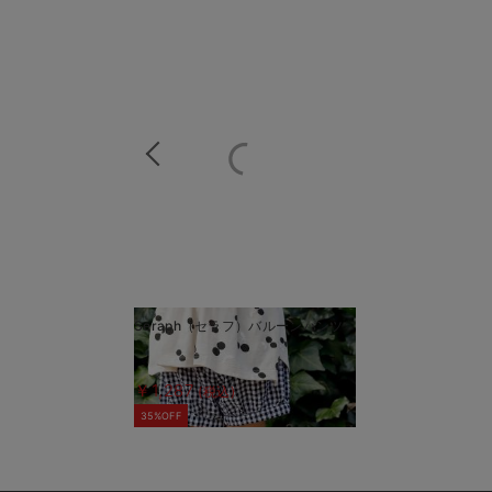
商
Seraph（セラフ）バルーンパンツ
商
品
品
詳
詳
￥1,287
(税込)
細
細
35%OFF
を
を
見
見
る