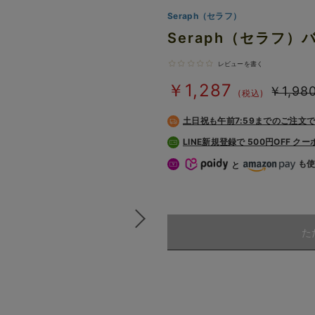
Seraph（セラフ）
Seraph（セラフ
レビューを書く
￥1,287
￥1,98
(税込)
土日祝も
午前7:59までのご注文
LINE新規登録で 500円OFF ク
も
と
た