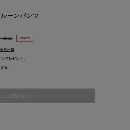
）バルーンパンツ
0
(税込)
35%OFF
で当日出荷
ーポンプレゼント
使える。
だいま品切れ中です。