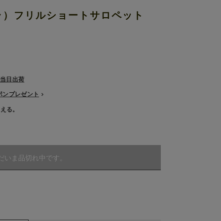
 ステラ）フリルショートサロペット
で当日出荷
ーポンプレゼント
使える。
だいま品切れ中です。