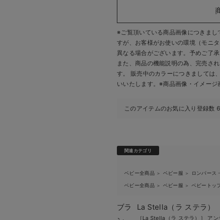
※ご覧頂いている商品画像につきまし
すが、
お客様がお使いの環境（モニタ
異なる場合がございます。予めご了承
また、商品の機能説明の為、完売され
す。 販売中のカラーにつきましては
いいたします。
※商品画像・イメージ
このアイテムのお気に入り登録数
関連カテゴリ
ベビー全商品
ベビー服
ロンパース
＞
＞
ベビー全商品
ベビー服
ベビートッ
＞
＞
ブラ
La Stella（ラ ステラ）
［La Stella（ラ ステラ）