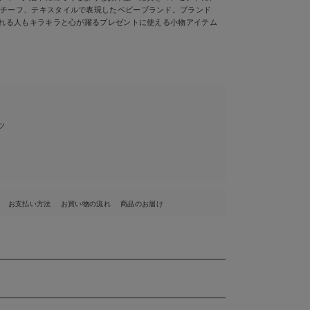
モチーフ、テキスタイルで表現したベビーブランド。ブランド
られる人もキラキラと心が躍るプレゼントに使える小物アイテム
ツ
お支払い方法
お買い物の流れ
商品のお届け