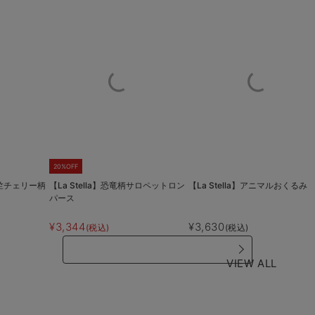
20%OFF
ゼ天竺チェリー柄
【La Stella】恐竜柄サロペットロン
【La Stella】アニマルおくるみ
パース
¥3,344
¥3,630
(税込)
(税込)
VIEW ALL