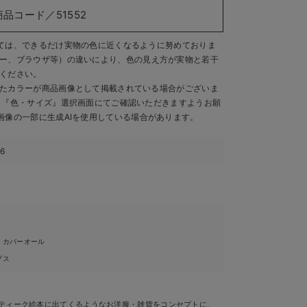
商品コード／51552
ては、できるだけ実物の色に近くなるように努めておりま
ー、ブラウザ等）の違いにより、色の見え方が実物と若干
ください。
たカラーが商品画像として掲載されている場合がございま
、『色・サイズ』選択画面にてご確認いただきますようお願
画像の一部に生成AIを使用している場合があります。
66
・カバーオール
プス
］ アンティーク絵本に出てくるようなお洋服・雑貨をコンセプトに、