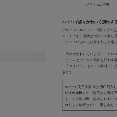
アイテム説明
ハイハイ姿をかわいく演出す
バルーンシルエットに2段フリル
ペットです。肩紐はボタンで取り
イテムでいろいろな着まわしが楽
・肩紐がずれにくいように、クロ
肩紐は前ボタンで外せるので着
・デニムとツイルで季節を問わず
・「ネイビー」はデニム素材で、
きます
※ネット使用推奨 蛍光漂白剤入
転式乾燥機）のご使用はお避け
す。お洗濯の際に移染しやすい
れたまま放置せずに、形を整え