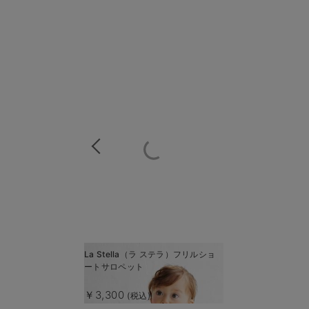
商
La Stella（ラ ステラ）フリルショ
商
ートサロペット
品
品
詳
詳
￥3,300
(税込)
細
細