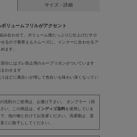
サイズ・詳細
るボリュームフリルがアクセント
を組み合わせて、ボリューム感たっぷりに仕上げたサロ
外せるので着替えもスムーズに。インナーに合わせるア
しめます。
ス部分にはズレ防止用のループリボンがついています
替えもスムーズにできます
クロス部分にズレ防止
着まわせます
洗うほどに風合いが増して色合いも味わい深くなってい
りの洗剤のご使用は、お避け下さい。 タンブラー（回
下さい。この商品は、
インディゴ染料
を使用していま
ので、他の物と分けてお洗濯ください。洗濯後は、濡
て直ぐに陰干ししてください。