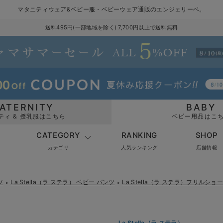
マタニティウェア&ベビー服・ベビーウェア通販のエンジェリーベ。
送料495円(一部地域を除く) 7,700円以上で送料無料
ATERNITY
BABY
ティ & 授乳服はこちら
ベビー用品はこ
CATEGORY
RANKING
SHOP
カテゴリ
人気ランキング
店舗情報
ツ
La Stella（ラ ステラ） ベビー パンツ
La Stella（ラ ステラ）フリルシ
＞
＞
La Stella（ラ ステラ）