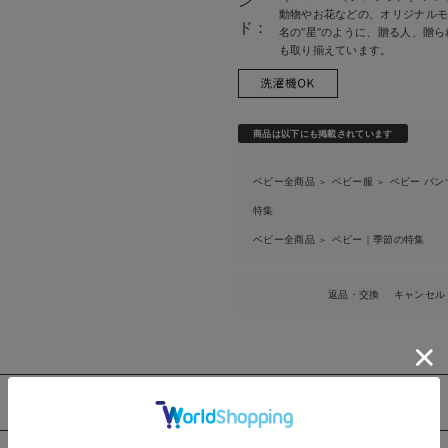
ン
動物やお花などの、オリジナル
ド：
名の“星”のように、贈る人、贈
も取り揃えています。
商品は以下にも掲載されています
ベビー全商品
ベビー服
ベビー パン
＞
＞
特集
ベビー全商品
ベビー｜季節の特集
＞
返品・交換
キャンセル
このアイテムをシェアする
>