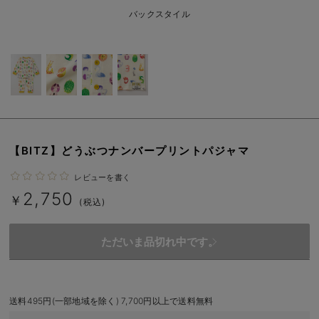
ベビー リュック
erbaviva（エルバビーバ）
バックスタイル
ベビー 小物
安心の日本製。先輩ママが買ってよかった！本当に必要な出産準備品
ハレの日に着るANGELIEBEのセレモニー
買って正解！高評価レビューアイテム
冬に可愛いニットがお得！
【BITZ】どうぶつナンバープリントパジャマ
親子コーデ｜ママとベビーにおすすめ！
レビューを書く
便利な育児家電
2,750
￥
(税込)
Gift Selection 出産祝い
ただいま品切れ中です。
ロンパースはいつからいつまで使う？選ぶポイントも解説！
保育園・入園準備特集
送料495円(一部地域を除く) 7,700円以上で送料無料
ファルスカ