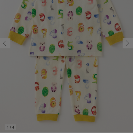
コンビ肌着・新生児/ベビー肌着
ベビー ワンピース
ベビー袴
ベビー ブランケット・タオルケット
子育て便利家電
抱っこ紐
夏のお役立ちベビーウェア
【アウトレット】トップス・授乳トップス
透け防止
再入荷｜アウター
トップス
【37周年祭セール】4
【〜10℃】3月中旬
涼しくて可愛い「ワン
デニム
きれいめトップス派
マタニティインナー
【オフィスカジュアル
パンツタイプ
【フォーマル】ボトム
【ベビー】半袖
2WAYオール
Aライン ・フレアワ
〜5,000円（税込）
綿混素材
赤ちゃんへ使うもの
【冬のあったか特集】
ツーウェイオール・2WAYオール（新生児）
ベビー パンツ
おくるみ（新生児）
プレイマット・ベビー マット
ベビーケープ
シンカーパイル特集
【アウトレット】ボトムス
見えてもカワイイ
パンツ
レギンス
きれいめスカート派
ベビー
【フォーマル】トップ
【ベビー】グッズ
コンビ肌着
Iライン ・タイトシ
〜10,000円（税込）
腹巻・ひざ上パンツ
産後に使うグッズ
【冬のあったか特集】
ベビー ブルマ
ベビー 雑貨 小物
ベビーの動物なりきり特集
【アウトレット】パジャマ
コットン素材
スカート
オフィス
きれいめ美脚パンツ派
短肌着
快適ウェア10%OFF
ジャンパースカート/
10,001円（税込）〜
保温&リカバリー
【冬のあったか特集】
ベビー スカート
ベビー安全グッズ
ベビー 夏のお役立ちグッズ特集
【アウトレット】インナー
冷房対策
パジャマ
ツィード派
セット
ワーク・オフィス
女の子におススメのギ
レギンス・タイツ
ベビートップス
ベビーおもちゃ
【素材別】ベビーロンパース特集
【アウトレット】ベビー
接触冷感素材
インナー
MAX55%OFF ブラッ
王道シンプル派
カジュアル
男の子におススメのギ
カップ付きインナー
ベビー アウター
メモリアルグッズ
袴ロンパース特集
Tシャツブラ
雑貨
セットアップ派
フォーマル / オケー
定番ギフト
あったか度◎
ベビー セットアップ
授乳・調乳・お食事
ブラトップ
ベビー
あったかアイテム｜ベ
もらって嬉しいギフト
裏起毛素材
スタイ・よだれかけ（新生児・ベビー）
哺乳瓶
親子セット
かわいくておもしろい
ベビー帽子（新生児・乳児）
赤ちゃん 洗剤・洗濯用品・お掃除
快適機能ウェア特集 トップス
何枚あっても嬉しいア
新生児スリーパー・ベビーパジャマ
赤ちゃん お風呂・ベビースキンケア
快適機能ウェア特集 ボトムス
長く使えるアイテム
おむつ関連グッズ
快適機能ウェア特集 パジャマ
ベビーシューズ・ファーストシューズ・ベビー靴下
お部屋映えアイテム
1
/
4