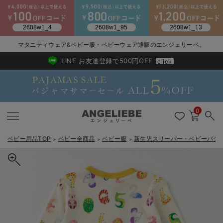
2026/NewArrival
送料495円(一部地域を除く) 7,700円以上で送料無料
マタニティウェア&ベビー服・ベビーウェア通販のエンジェリーベ。
LINE お友達登録で500円OFF
click
0
ベビー用品TOP
ベビー全商品
ベビー服
新生児スリーパー・ベビーパジ
＞
＞
＞
戻る
戻る
戻る
戻る
戻る
戻る
戻る
戻る
戻る
戻る
戻る
戻る
戻る
戻る
戻る
戻る
戻る
戻る
戻る
戻る
戻る
戻る
戻る
戻る
戻る
戻る
戻る
戻る
戻る
戻る
戻る
新生児服全て
ベビー服全て
シーズンアイテム全て
ベビー・新生児 寝具全て
ベビー 雑貨全て
お出かけグッズ全て
ベビー｜季節の特集全て
アウトレット全て
特集全て
再入荷全て
送料無料アイテム全て
ブラキャミ おまとめ
【37周年祭セール】
気温差別オススメアイ
マタニティウェア お
こだわりの履き心地！
出産準備応援割全て
春のマタニティワンピ
Gift Selection 
冬の冷え対策インナー
入院準備の持ち物チェ
冬のあったか特集全て
出産準備
ロンパース・カバーオール
甚平・浴衣
ベビーベッド・布団 （ベビー・新生児）
ベビーカー
猛暑からベビーを守るひんやりグッズ
【アウトレット】ワンピース
抗菌防臭加工
再入荷｜インナー
ベビーチェア（ハイローチェア）・ベビーラック
ワンピース
【37周年祭セール】2
【15℃】3月下旬～
動きやすく着回しでき
強撚スムース(コスパ
【おまとめ割】パジャ
カジュアル
ジャケット派
マタニティパジャマ
【オフィスカジュアル
レギンスタイプ
【フォーマル】ワンピ
【ベビー】長袖
ハンカチ
快適ウェア10%OFF
セットアップ・ レイ
〜3,000円（税込）
薄くてあったか
入院してすぐ使うグッ
【冬のあったか特集】