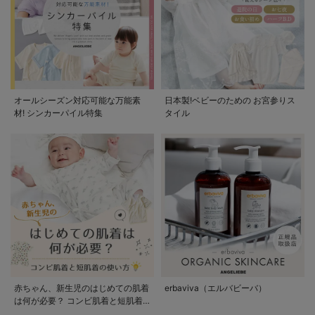
オールシーズン対応可能な万能素
日本製!ベビーのための お宮参りス
材! シンカーパイル特集
タイル
赤ちゃん、新生児のはじめての肌着
erbaviva（エルバビーバ）
は何が必要？ コンビ肌着と短肌着
の使い方