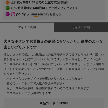
土日祝も
午前7:59までのご注文で当日出荷
デロンギ
LINE新規登録で 500円OFF クーポンプレゼント
も使える。
入院準備の持ち物チェック
と
アイテム説明
サイズ・詳細
大きなボタンでお着換えの練習にもぴったり。絵本のような
楽しいプリントです
優しいタッチで描かれた動物たちの数字モチーフで遊び心たっぷり。楽しい
夢が見られそうな総プリントパジャマです。パジャマらしいデザインなの
で、昼夜のめりはりをつけ「寝る前にはパジャマに着替える」という習慣づ
けにもおすすめです。パンツのウエストは幅広の腹巻き型になっていてお腹
を冷えから守ります。
・パジャマらしいデザインで昼夜のメリハリをつけられます
・長めのウエストリブでお腹の冷えを防ぎます
・程よい厚みの綿素材。吸湿性に優れているので快適に眠れます
・生後半年くらいから着用できます
商品コード／51288