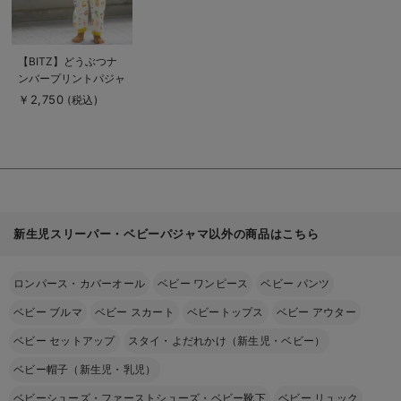
商
【BITZ】どうぶつナ
品
ンバープリントパジャ
詳
細
マ
￥2,750
(税込)
を
見
る
新生児スリーパー・ベビーパジャマ以外の商品はこちら
ロンパース・カバーオール
ベビー ワンピース
ベビー パンツ
ベビー ブルマ
ベビー スカート
ベビートップス
ベビー アウター
ベビー セットアップ
スタイ・よだれかけ（新生児・ベビー）
ベビー帽子（新生児・乳児）
ベビーシューズ・ファーストシューズ・ベビー靴下
ベビー リュック