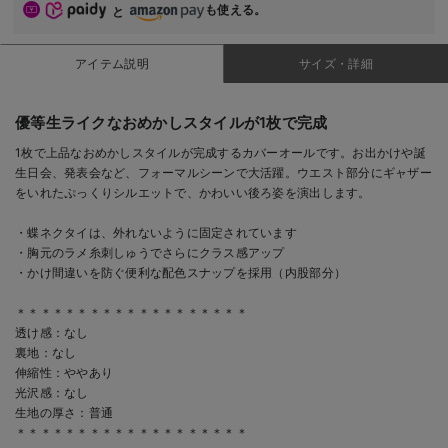
も使える。
と
アイテム説明
サイズ・詳細
優等生ライクなおめかしスタイルが1枚で完成
1枚で上品なおめかしスタイルが完成するカバーオールです。お出かけや誕
生日会、発表会など、フォーマルシーンで大活躍。ウエスト部分にギャザー
をいれたぷっくりシルエットで、かわいい後ろ姿を演出します。
・蝶ネクタイは、外れないように固定されています
・胸元のラメ糸刺しゅうでさらにクラス感アップ
・かけ間違いを防ぐ便利な配色スナップを採用（内股部分）
＊＊＊＊＊＊＊＊＊＊＊＊＊＊＊＊＊＊＊
透け感：なし
裏地：なし
伸縮性：ややあり
光沢感：なし
生地の厚さ：普通
＊＊＊＊＊＊＊＊＊＊＊＊＊＊＊＊＊＊＊