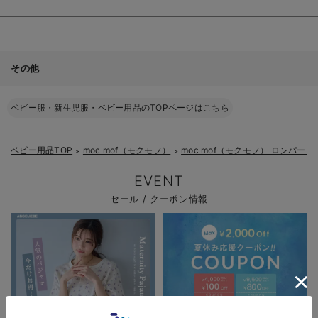
その他
ベビー服・新生児服・ベビー用品のTOPページはこちら
ベビー用品TOP
moc mof（モクモフ）
moc mof（モクモフ） ロンパー
＞
＞
EVENT
セール / クーポン情報