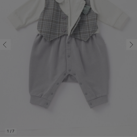
コンビ肌着・新生児/ベビー肌着
ベビー ワンピース
ベビー袴
ベビー ブランケット・タオルケット
子育て便利家電
抱っこ紐
夏のお役立ちベビーウェア
【アウトレット】トップス・授乳トップス
透け防止
再入荷｜アウター
トップス
【37周年祭セール】4
【〜10℃】3月中旬
涼しくて可愛い「ワン
デニム
きれいめトップス派
マタニティインナー
【オフィスカジュアル
パンツタイプ
【フォーマル】ボトム
【ベビー】半袖
2WAYオール
Aライン ・フレアワ
〜5,000円（税込）
綿混素材
赤ちゃんへ使うもの
【冬のあったか特集】
ツーウェイオール・2WAYオール（新生児）
ベビー パンツ
おくるみ（新生児）
プレイマット・ベビー マット
ベビーケープ
シンカーパイル特集
【アウトレット】ボトムス
見えてもカワイイ
パンツ
レギンス
きれいめスカート派
ベビー
【フォーマル】トップ
【ベビー】グッズ
コンビ肌着
Iライン ・タイトシ
〜10,000円（税込）
腹巻・ひざ上パンツ
産後に使うグッズ
【冬のあったか特集】
ベビー ブルマ
ベビー 雑貨 小物
ベビーの動物なりきり特集
【アウトレット】パジャマ
コットン素材
スカート
オフィス
きれいめ美脚パンツ派
短肌着
快適ウェア10%OFF
ジャンパースカート/
10,001円（税込）〜
保温&リカバリー
【冬のあったか特集】
ベビー スカート
ベビー安全グッズ
ベビー 夏のお役立ちグッズ特集
【アウトレット】インナー
冷房対策
パジャマ
ツィード派
セット
ワーク・オフィス
女の子におススメのギ
レギンス・タイツ
ベビートップス
ベビーおもちゃ
【素材別】ベビーロンパース特集
【アウトレット】ベビー
接触冷感素材
インナー
MAX55%OFF ブラッ
王道シンプル派
カジュアル
男の子におススメのギ
カップ付きインナー
ベビー アウター
メモリアルグッズ
袴ロンパース特集
Tシャツブラ
雑貨
セットアップ派
フォーマル / オケー
定番ギフト
あったか度◎
ベビー セットアップ
授乳・調乳・お食事
ブラトップ
ベビー
あったかアイテム｜ベ
もらって嬉しいギフト
裏起毛素材
スタイ・よだれかけ（新生児・ベビー）
哺乳瓶
親子セット
かわいくておもしろい
ベビー帽子（新生児・乳児）
赤ちゃん 洗剤・洗濯用品・お掃除
快適機能ウェア特集 トップス
何枚あっても嬉しいア
新生児スリーパー・ベビーパジャマ
赤ちゃん お風呂・ベビースキンケア
快適機能ウェア特集 ボトムス
長く使えるアイテム
おむつ関連グッズ
快適機能ウェア特集 パジャマ
ベビーシューズ・ファーストシューズ・ベビー靴下
お部屋映えアイテム
1
/
7