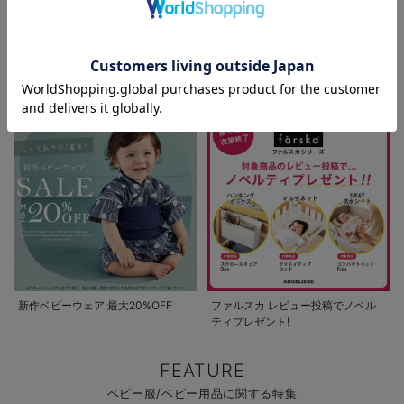
お気に入り商品を確認する
お買い物を続ける
カートへ進む
パジャマサマーセール全品5%OFF
夏休み応援クーポン MAX2,000円
OFF
新作ベビーウェア 最大20%OFF
ファルスカ レビュー投稿でノベル
ティプレゼント!
FEATURE
ベビー服/ベビー用品に関する特集