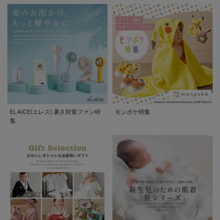
ELAiCE(エレス) 暑さ対策ファン特
モンポケ特集
集