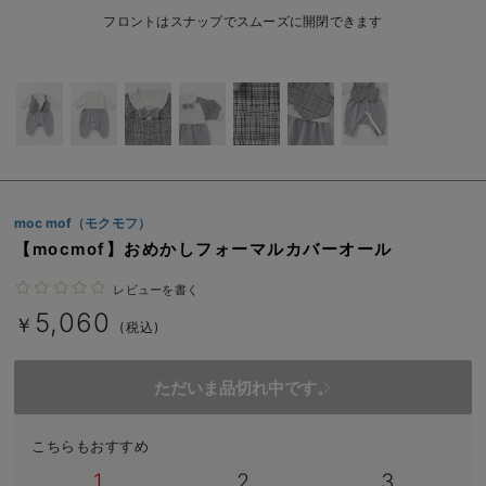
ベビー リュック
erbaviva（エルバビーバ）
フロントはスナップでスムーズに開閉できます
ベビー 小物
安心の日本製。先輩ママが買ってよかった！本当に必要な出産準備品
ハレの日に着るANGELIEBEのセレモニー
買って正解！高評価レビューアイテム
冬に可愛いニットがお得！
moc mof（モクモフ）
親子コーデ｜ママとベビーにおすすめ！
【mocmof】おめかしフォーマルカバーオール
便利な育児家電
レビューを書く
5,060
￥
(税込)
Gift Selection 出産祝い
ロンパースはいつからいつまで使う？選ぶポイントも解説！
ただいま品切れ中です。
保育園・入園準備特集
こちらもおすすめ
ファルスカ
1
2
3