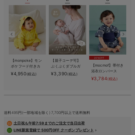
デロンギ
入院準備の持ち物チェック
20%OFF
【monpoke】モン
【親子コーデ可】
【
【mocmof】帯付き
ポケフード付きカ
ぷくぷくダブルガ
浴衣ロンパース
バーオール
ーゼ ツーウェイオ
¥4,950
¥3,390
¥
(税込)
(税込)
ール（2wayオー
¥3,784
(税込)
ル） ロンパース
送料495円(一部地域を除く) 7,700円以上で送料無料
土日祝も
午前7:59までのご注文で当日出荷
LINE新規登録で 500円OFF クーポンプレゼント