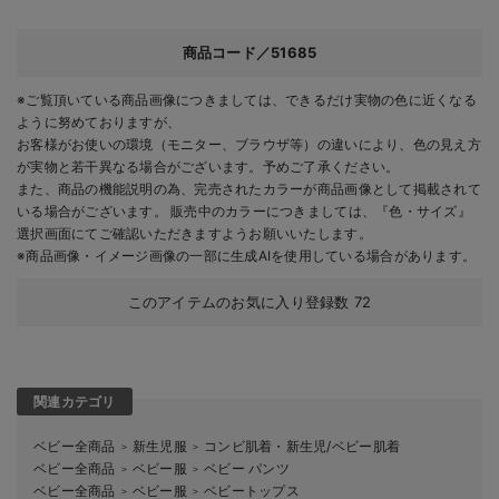
商品コード／51685
※ご覧頂いている商品画像につきましては、できるだけ実物の色に近くなる
ように努めておりますが、
お客様がお使いの環境（モニター、ブラウザ等）の違いにより、色の見え方
が実物と若干異なる場合がございます。予めご了承ください。
また、商品の機能説明の為、完売されたカラーが商品画像として掲載されて
いる場合がございます。 販売中のカラーにつきましては、『色・サイズ』
選択画面にてご確認いただきますようお願いいたします。
※商品画像・イメージ画像の一部に生成AIを使用している場合があります。
このアイテムのお気に入り登録数
72
関連カテゴリ
ベビー全商品
新生児服
コンビ肌着・新生児/ベビー肌着
＞
＞
ベビー全商品
ベビー服
ベビー パンツ
＞
＞
ベビー全商品
ベビー服
ベビートップス
＞
＞