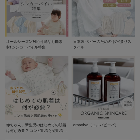
オールシーズン対応可能な万能素
日本製!ベビーのための お宮参りス
材! シンカーパイル特集
タイル
赤ちゃん、新生児のはじめての肌着
erbaviva（エルバビーバ）
は何が必要？ コンビ肌着と短肌着
の使い方