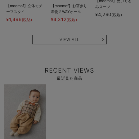
【mocmof】ぬいぐる
【mocmof】立体モチ
【mocmof】お宮参り
みスーツ
ーフスタイ
着物２WAYオール
¥4,290
(税込)
¥1,496
¥4,312
(税込)
(税込)
VIEW ALL
RECENT VIEWS
最近見た商品
商
品
詳
細
を
見
る