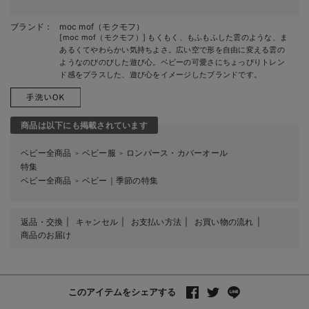
ブランド：
moc mof（モクモフ）
[moc mof（モクモフ）] もくもく、もふもふした雲のような、ま
あるくてやわらかい気持ちよさ。広い空で形を自由に変える雲の
ようなのびのびした遊び心。ベビーの可愛さにちょっぴりトレン
ド感をプラスした、遊び心をイメージしたブランドです。
商品は以下にも掲載されています
ベビー全商品
ベビー服
ロンパース・カバーオール
＞
＞
特集
ベビー全商品
ベビー｜季節の特集
＞
返品・交換
キャンセル
お支払い方法
お買い物の流れ
商品のお届け
このアイテムをシェアする