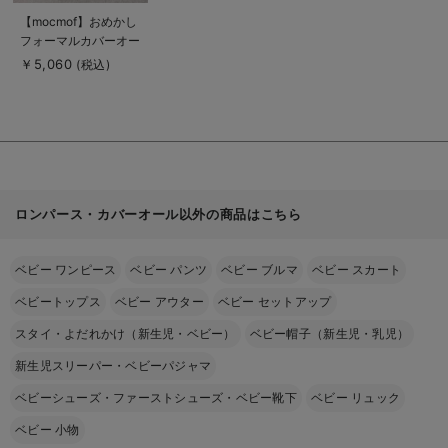
商
【mocmof】おめかし
品
フォーマルカバーオー
詳
細
ル
￥5,060
(税込)
を
見
る
ロンパース・カバーオール以外の商品はこちら
ベビー ワンピース
ベビー パンツ
ベビー ブルマ
ベビー スカート
ベビートップス
ベビー アウター
ベビー セットアップ
スタイ・よだれかけ（新生児・ベビー）
ベビー帽子（新生児・乳児）
新生児スリーパー・ベビーパジャマ
ベビーシューズ・ファーストシューズ・ベビー靴下
ベビー リュック
ベビー 小物