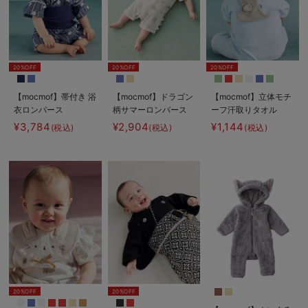
20%OFF
20%OFF
20%OFF
【mocmof】帯付き 浴
【mocmof】ドラゴン
【mocmof】立体モチ
衣ロンパース
柄サマーロンパース
ーフ汗取りタオル
¥3,784
¥2,904
¥1,144
(税込)
(税込)
(税込)
20%OFF
20%OFF