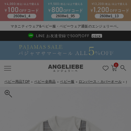
2026/NewArrival
送料495円(一部地域を除く) 7,700円以上で送料無料
マタニティウェア&ベビー服・ベビーウェア通販のエンジェリーベ。
LINE お友達登録で500円OFF
click
0
ベビー用品TOP
ベビー全商品
ベビー服
ロンパース・カバーオール
m
＞
＞
＞
＞
戻る
戻る
戻る
戻る
戻る
戻る
戻る
戻る
戻る
戻る
戻る
戻る
戻る
戻る
戻る
戻る
戻る
戻る
戻る
戻る
戻る
戻る
戻る
戻る
戻る
戻る
戻る
戻る
戻る
戻る
戻る
新生児服全て
ベビー服全て
シーズンアイテム全て
ベビー・新生児 寝具全て
ベビー 雑貨全て
お出かけグッズ全て
ベビー｜季節の特集全て
アウトレット全て
特集全て
再入荷全て
送料無料アイテム全て
ブラキャミ おまとめ
【37周年祭セール】
気温差別オススメアイ
マタニティウェア お
こだわりの履き心地！
出産準備応援割全て
春のマタニティワンピ
Gift Selection 
冬の冷え対策インナー
入院準備の持ち物チェ
冬のあったか特集全て
出産準備
ロンパース・カバーオール
甚平・浴衣
ベビーベッド・布団 （ベビー・新生児）
ベビーカー
猛暑からベビーを守るひんやりグッズ
【アウトレット】ワンピース
抗菌防臭加工
再入荷｜インナー
ベビーチェア（ハイローチェア）・ベビーラック
ワンピース
【37周年祭セール】2
【15℃】3月下旬～
動きやすく着回しでき
強撚スムース(コスパ
【おまとめ割】パジャ
カジュアル
ジャケット派
マタニティパジャマ
【オフィスカジュアル
レギンスタイプ
【フォーマル】ワンピ
【ベビー】長袖
ハンカチ
快適ウェア10%OFF
セットアップ・ レイ
〜3,000円（税込）
薄くてあったか
入院してすぐ使うグッ
【冬のあったか特集】