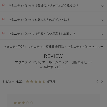
マタニティパジャマは普通のパジャマとどう違うの？
マタニティパジャマを選ぶときのポイントは？
ゆったりとしたサイズと丈：
マタニティパジャマは何枚くらい用意すれば良い？
【1】
肌に優しい素材：
マタニティTOP
マタニティ・授乳服 全商品
マタニティ パジャマ・ルーム
＞
＞
【2】
便利な授乳口：
REVIEW
マタニティ パジャマ・ルームウェア (紺/ネイビー)
の高評価レビュー
【3】
【4】
レビュー
4.32
678件