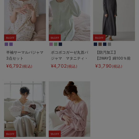
5%OFF
5%OFF
5%OFF
半袖サーマルパジャマ
ポコポコガーゼ丸首パ
【防汚加工】
3点セット
ジャマ マタニティ・
【2WAY】綿100％前
JEMORGAN（ジェー
授乳パジャマ【産後も
開き長袖ネグリジェ
¥6,792
¥4,702
¥3,790
(税込)
(税込)
(税込)
イーモーガン） ギフ
長く着れる】
マタニティ・授乳パジ
ト マタニティ・産後
INUJIRUSHI（イヌジ
ャマ【産後も長く着れ
【出産後も長く使え
ルシ）
る】
る】
5%OFF
5%OFF