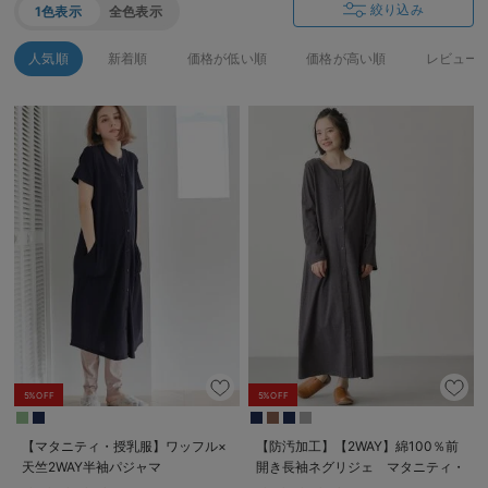
絞り込み
1色表示
全色表示
人気順
新着順
価格が低い順
価格が高い順
レビュー
5%OFF
5%OFF
【マタニティ・授乳服】ワッフル×
【防汚加工】【2WAY】綿100％前
天竺2WAY半袖パジャマ
開き長袖ネグリジェ マタニティ・
授乳パジャマ【産後も長く着れる】