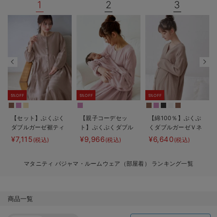
1
2
3
デロンギ
入院準備の持ち物チェック
5%OFF
5%OFF
5%OFF
【セット】ぷくぷく
【親子コーデセッ
【綿100％】ぷくぷ
ダブルガーゼ裾ティ
ト】ぷくぷくダブル
くダブルガーゼＶネ
アード3WAYワンピ
ガーゼ裾ティアード
ックワンピ＆産前産
¥7,115
¥9,966
¥6,640
(税込)
(税込)
(税込)
ース＆産後も使える
3WAYワンピース＆
後使えるレギンスパ
レギンスパジャマ
産前産後使えるレギ
ジャマ マタニテ
マタニティ パジャマ・ルームウェア（部屋着） ランキング一覧
マタニティ・授乳パ
ンスパジャマ&2way
ィ・授乳パジャマ
ジャマ
オール 出産準備
【親子コーデ可】
ギフト マタニテ
ィ・産後
商品一覧