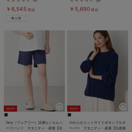
7件
3件
る】
￥6,545
￥5,690
税込
税込
5%OFF
5%OFF
fairy（フェアリー）涼感らくちんハ
やわらかニットサイドボタンプルオ
ーフパンツ マタニティ・産後【出
ーバー マタニティ・産後【出産後