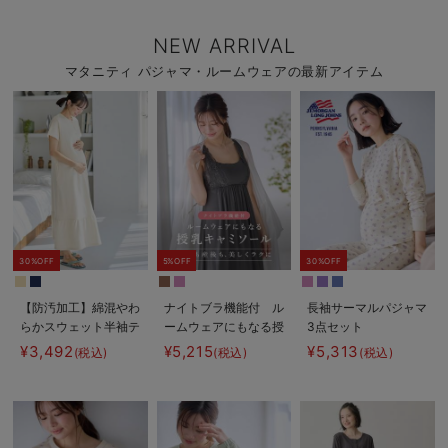
NEW ARRIVAL
マタニティ パジャマ・ルームウェアの最新アイテム
30%OFF
5%OFF
30%OFF
【防汚加工】綿混やわ
ナイトブラ機能付 ル
長袖サーマルパジャマ
らかスウェット半袖テ
ームウェアにもなる授
3点セット
ィアードネグリジェ
乳キャミソール
JEMORGAN（ジェー
¥3,492
¥5,215
¥5,313
(税込)
(税込)
(税込)
マタニティ・産後【出
イーモーガン） ギフ
産後も長く使える】
ト マタニティ・産後
【出産後も長く使え
る】