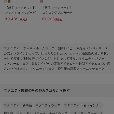
【親子コーデセット】
【親子コーデセット】
ぷくぷくダブルガーゼ
ぷくぷくダブルガーゼ
Ｖネックワンピ＆産前
裾ティアード3WAYワ
¥9,489
¥9,966
(税込)
(税込)
産後使えるレギンスパ
ンピース＆産前産後使
ジャマ&2wayオー
えるレギンスパジャマ
ル 出産準備 ギフ
&2wayオール 出産
ト マタニティ・産後
準備 ギフト マタニ
ティ・産後
マタニティ パジャマ・ルームウェア (紺/ネイビー)系ならエンジェリーベ
公式オンラインショップ。ゆったりとしたシルエット、通気性の良い素材、
そして授乳に便利なデザインなど、おしゃれで可愛いマタニティ パジャ
マ・ルームウェア (紺/ネイビー)の定番アイテムから最新アイテムまでご購
入いただけます。 マタニティウェア・授乳服の新着アイテムをチェック！
マタニティ関連のその他カテゴリから探す
マタニティ｜新商品
マタニティウェア
マタニティ 下着・インナー
授乳服
マタニティ パジャマ・ルームウェア
マタニティ フォーマル