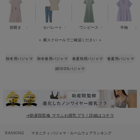
erbaviva（エルバビーバ）
安心の日本製。先輩ママが買ってよかった！本当に必要な出産準備品
前開き
セパレート
ワンピース
半袖
ハレの日に着るANGELIEBEのセレモニー
横スクロールでご確認ください
買って正解！高評価レビューアイテム
冬に可愛いニットがお得！
秋冬用パジャマ
秋冬春用パジャマ
春夏秋用パジャマ
春夏用パジャマ
綿100%パジャマ
親子コーデ｜ママとベビーにおすすめ！
便利な育児家電
Gift Selection 出産祝い
ロンパースはいつからいつまで使う？選ぶポイントも解説！
→助産院監修 ママふわ授乳ブラ！詳細はコチラ
保育園・入園準備特集
RANKING
ファルスカ
マタニティ パジャマ・ルームウェアランキング