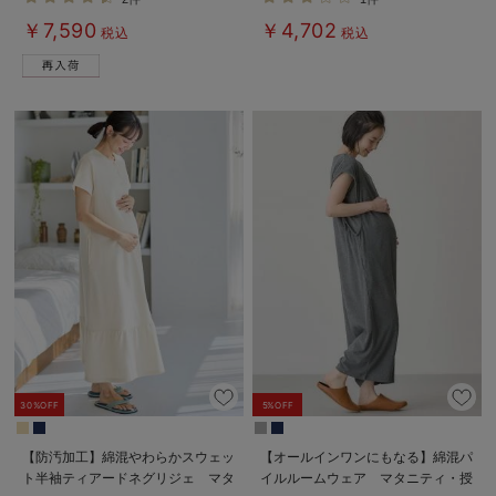
マ【出産後も長く使える】
シ）
￥7,590
￥4,702
税込
税込
30%OFF
5%OFF
【防汚加工】綿混やわらかスウェッ
【オールインワンにもなる】綿混パ
ト半袖ティアードネグリジェ マタ
イルルームウェア マタニティ・授