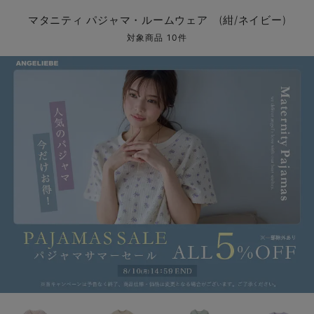
マタニティ パンツ
マタニティ ショーツ
授乳トップス
マタニティ オフィス 通勤服
授乳 ケープ
マタニティレギンス
【アウトレット】トップス・授乳トップス
透け防止
再入荷｜アウター
トップス
【37周年祭セール】4
【〜10℃】3月中旬
涼しくて可愛い「ワン
デニム
きれいめトップス派
マタニティインナー
【オフィスカジュアル
パンツタイプ
【フォーマル】ボトム
【ベビー】半袖
2WAYオール
Aライン ・フレアワ
〜5,000円（税込）
綿混素材
赤ちゃんへ使うもの
【冬のあったか特集】
マタニティ パジャマ・ルームウェア (紺/ネイビー)
マタニティ スカート
妊婦帯・腹帯・産前ガードル
マタニティ ドレス（結婚式・お呼ばれ）
【アウトレット】ボトムス
見えてもカワイイ
パンツ
レギンス
きれいめスカート派
ベビー
【フォーマル】トップ
【ベビー】グッズ
コンビ肌着
Iライン ・タイトシ
〜10,000円（税込）
腹巻・ひざ上パンツ
産後に使うグッズ
【冬のあったか特集】
対象商品 10件
マタニティ トップス
マタニティ 授乳 キャミソール
マタニティ フォーマル パンツ・ボトムス
【アウトレット】パジャマ
コットン素材
スカート
オフィス
きれいめ美脚パンツ派
短肌着
快適ウェア10%OFF
ジャンパースカート/
10,001円（税込）〜
保温&リカバリー
【冬のあったか特集】
マタニティ アウター（コート）・ママコート
産褥ショーツ
【アウトレット】インナー
冷房対策
パジャマ
ツィード派
セット
ワーク・オフィス
女の子におススメのギ
レギンス・タイツ
骨盤・マタニティベルト （妊娠中・産後）
【アウトレット】ベビー
接触冷感素材
インナー
MAX55%OFF ブラッ
王道シンプル派
カジュアル
男の子におススメのギ
カップ付きインナー
産後 ガードル インナー
Tシャツブラ
雑貨
セットアップ派
フォーマル / オケー
定番ギフト
あったか度◎
マタニティ 腹巻き
ブラトップ
ベビー
あったかアイテム｜ベ
もらって嬉しいギフト
裏起毛素材
親子セット
かわいくておもしろい
快適機能ウェア特集 トップス
何枚あっても嬉しいア
快適機能ウェア特集 ボトムス
長く使えるアイテム
快適機能ウェア特集 パジャマ
お部屋映えアイテム