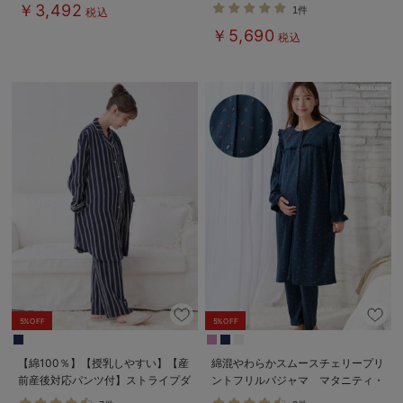
ニティ・産後【出産後も長く使え
乳パジャマ【産後も長く着られる】
￥3,492
1件
税込
る】
￥5,690
税込
5%OFF
5%OFF
【綿100％】【授乳しやすい】【産
綿混やわらかスムースチェリープリ
前産後対応パンツ付】ストライプダ
ントフリルパジャマ マタニティ・
ブルガーゼパジャマ
授乳パジャマ【出産後も長く使え