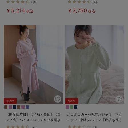
6件
3件
￥5,214
￥3,790
税込
税込
5%OFF
5%OFF
【助産院監修】【半袖・長袖】【ロ
ポコポコガーゼ丸首パジャマ マタ
ング丈】ハイストレッチリブ前開き
ニティ・授乳パジャマ【産後も長く
パジャマ マタニティ・授乳パジャ
着れる】INUJIRUSHI（イヌジル
2件
1件