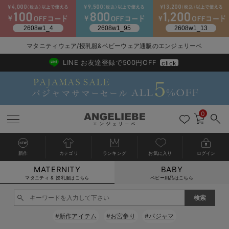
2026/NewArrival
送料495円(一部地域を除く) 7,700円以上で送料無料
マタニティウェア/授乳服&ベビーウェア通販のエンジェリーベ
LINE お友達登録で500円OFF
click
0
新作
カテゴリ
ランキング
お気に入り
ログイン
MATERNITY
BABY
戻る
戻る
戻る
戻る
戻る
戻る
戻る
戻る
戻る
戻る
戻る
戻る
戻る
戻る
戻る
戻る
戻る
戻る
戻る
戻る
戻る
戻る
戻る
戻る
戻る
戻る
戻る
戻る
戻る
戻る
戻る
カートに入れる
マタニティ & 授乳服はこちら
ベビー用品はこちら
マタニティウェア全て
マタニティ 下着・インナー全て
授乳服全て
マタニティ フォーマル全て
授乳用品全て
マタニティレッグウェア全て
マタニティ ボディケア全て
アウトレット全て
特集全て
再入荷全て
送料無料アイテム全て
ブラキャミ おまとめ
【37周年祭セール】
気温差別オススメアイ
マタニティウェア お
こだわりの履き心地！
出産準備応援割全て
春のマタニティワンピ
Gift Selection 
冬の冷え対策インナー
入院準備の持ち物チェ
冬のあったか特集全て
閉じる
マタニティ ワンピース
授乳ワンピース
マタニティ スーツ
妊婦用 抱き枕・授乳クッション
マタニティストッキング・タイツ
妊娠線クリーム
【アウトレット】ワンピース
抗菌防臭加工
再入荷｜インナー
授乳ブラ・マタニティブラ（マタニティインナー・産後用品）
ワンピース
【37周年祭セール】2
【15℃】3月下旬～
動きやすく着回しでき
強撚スムース(コスパ
【おまとめ割】パジャ
カジュアル
ジャケット派
マタニティパジャマ
【オフィスカジュアル
レギンスタイプ
【フォーマル】ワンピ
【ベビー】長袖
ハンカチ
快適ウェア10%OFF
セットアップ・ レイ
〜3,000円（税込）
薄くてあったか
入院してすぐ使うグッ
【冬のあったか特集】
#新作アイテム
#お宮参り
#パジャマ