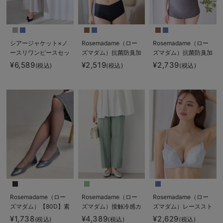
シアージャケット×ノ
Rosemadame（ロー
Rosemadame（ロー
ースリワンピースセッ
ズマダム）抗菌防臭加
ズマダム）抗菌防臭加
ト マタニティ・産後
工バイカラー授乳ブラ
工バイカラー授乳キャ
¥6,589
¥2,519
¥2,739
(税込)
(税込)
(税込)
【産後も長く着れる】
ミソール
Rosemadame（ロー
ズマダム）
Rosemadame（ロー
Rosemadame（ロー
Rosemadame（ロー
ズマダム）【80D】素
ズマダム）接触冷感カ
ズマダム）レーススト
肌見えフェイクマタニ
ノコストレッチワイド
ラップオープン授乳ブ
¥1,738
¥4,389
¥2,629
(税込)
(税込)
(税込)