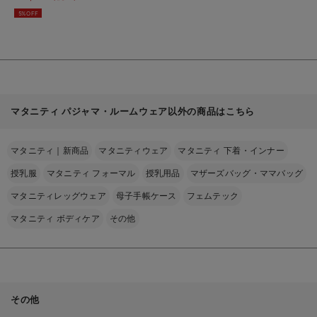
使える】
見
5%OFF
る
Rosemadame（ロー
ズマダム）
マタニティ パジャマ・ルームウェア以外の商品はこちら
マタニティ｜新商品
マタニティウェア
マタニティ 下着・インナー
授乳服
マタニティ フォーマル
授乳用品
マザーズバッグ・ママバッグ
マタニティレッグウェア
母子手帳ケース
フェムテック
マタニティ ボディケア
その他
その他