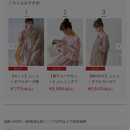
こちらもおすすめ
デロンギ
1
2
3
入院準備の持ち物チェック
5%OFF
5%OFF
5%OFF
【セット】ぷくぷ
【親子コーデセッ
【綿100％】ぷくぷ
くダブルガーゼ裾
ト】ぷくぷくダブ
くダブルガーゼＶ
【
ティアード3WAYワ
ルガーゼ裾ティア
ネックワンピ＆産
¥7,115
¥9,966
¥6,640
¥
(税込)
(税込)
(税込)
ンピース＆産後も
ード3WAYワンピー
前産後使えるレギ
使えるレギンスパ
ス＆産前産後使え
ンスパジャマ マ
ジャマ マタニテ
るレギンスパジャ
タニティ・授乳パ
ィ・授乳パジャマ
マ&2wayオール
ジャマ【親子コー
出産準備 ギフ
デ可】
ト マタニティ・
送料495円(一部地域を除く) 7,700円以上で送料無料
産後