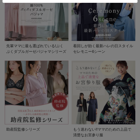
先輩ママに最も選ばれている!ぷく
着回しが効く最新ハレの日スタイル
ぷくダブルガーゼパジャマシリーズ
セレモニー6シーン
助産院監修シリーズ
もう迷わない!!ママのための上品で
清楚なお宮参り服