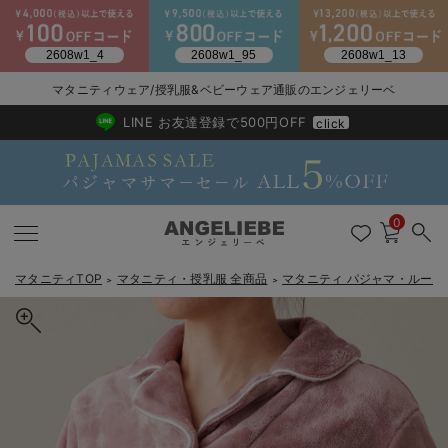
2026/NewArrival
送料495円(一部地域を除く) 7,700円以上で送料無料
マタニティウェア/授乳服&ベビーウェア通販のエンジェリーベ
LINE お友達登録で500円OFF
click
0
マタニティTOP
マタニティ・授乳服 全商品
マタニティ パジャマ・ルーム
＞
＞
戻る
戻る
戻る
戻る
戻る
戻る
戻る
戻る
戻る
戻る
戻る
戻る
戻る
戻る
戻る
戻る
戻る
戻る
戻る
戻る
戻る
戻る
戻る
戻る
戻る
戻る
戻る
戻る
戻る
戻る
戻る
マタニティウェア全て
マタニティ 下着・インナー全て
授乳服全て
マタニティ フォーマル全て
授乳用品全て
マタニティレッグウェア全て
マタニティ ボディケア全て
アウトレット全て
特集全て
再入荷全て
送料無料アイテム全て
ブラキャミ おまとめ
【37周年祭セール】
気温差別オススメアイ
マタニティウェア お
こだわりの履き心地！
出産準備応援割全て
春のマタニティワンピ
Gift Selection 
冬の冷え対策インナー
入院準備の持ち物チェ
冬のあったか特集全て
マタニティ ワンピース
授乳ワンピース
マタニティ スーツ
妊婦用 抱き枕・授乳クッション
マタニティストッキング・タイツ
妊娠線クリーム
【アウトレット】ワンピース
抗菌防臭加工
再入荷｜インナー
授乳ブラ・マタニティブラ（マタニティインナー・産後用品）
ワンピース
【37周年祭セール】2
【15℃】3月下旬～
動きやすく着回しでき
強撚スムース(コスパ
【おまとめ割】パジャ
カジュアル
ジャケット派
マタニティパジャマ
【オフィスカジュアル
レギンスタイプ
【フォーマル】ワンピ
【ベビー】長袖
ハンカチ
快適ウェア10%OFF
セットアップ・ レイ
〜3,000円（税込）
薄くてあったか
入院してすぐ使うグッ
【冬のあったか特集】