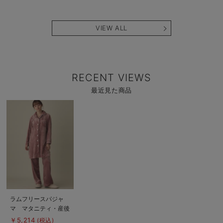
ティタイツ【出産後も
テーパードパンツ マ
ラ
長く使える】
タニティ・産後【出産
後も長く使える】
VIEW ALL
RECENT VIEWS
最近見た商品
商
品
詳
細
を
見
る
商
ラムフリースパジャ
品
マ マタニティ・産後
詳
細
授乳服【出産後も長く
￥5,214
(税込)
を