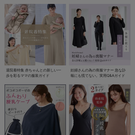
退院着特集 赤ちゃんとの新しい一
妊婦さんの為の喪服マナー 急な訃
歩を彩るママの服装ガイド
報にも慌てない。実用Q&Aガイド