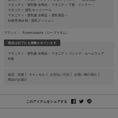
マタニティ・授乳服 全商品
マタニティ 下着・インナー
＞
＞
マタニティ 授乳 キャミソール
マタニティ・授乳服 全商品
授乳用品
＞
＞
妊婦用 抱き枕・授乳クッション
ブランド：
Rosemadame（ローズマダム）
商品は以下にも掲載されています
マタニティ・授乳服 全商品
マタニティ パジャマ・ルームウェア
＞
特集
返品・交換
キャンセル
お支払い方法
お買い物の流れ
商品のお届け
このアイテムをシェアする