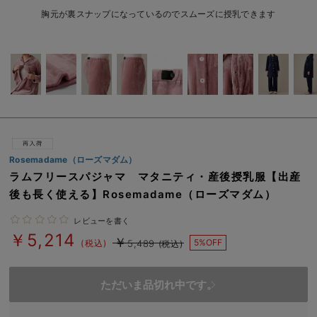
erbaviva（エルバビーバ）
胸元が裏スナップになっているのでスムーズに授乳できます
安心の日本製。先輩ママが買ってよかった！本当に必要な出産準備品
ハレの日に着るANGELIEBEのセレモニー
買って正解！高評価レビューアイテム
冬に可愛いニットがお得！
親子コーデ｜ママとベビーにおすすめ！
Rosemadame（ローズマダム）
ラムフリースパジャマ マタニティ・産後授乳服【出産
便利な育児家電
後も長く使える】Rosemadame（ローズマダム）
Gift Selection 出産祝い
レビューを書く
￥5,214
￥
5%OFF
ロンパースはいつからいつまで使う？選ぶポイントも解説！
(税込)
5,489
(税込)
保育園・入園準備特集
ただいま品切れ中です。
ファルスカ