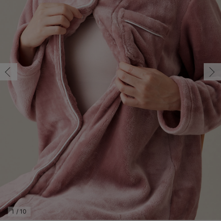
マタニティ パンツ
マタニティ ショーツ
授乳トップス
マタニティ オフィス 通勤服
授乳 ケープ
マタニティレギンス
【アウトレット】トップス・授乳トップス
透け防止
再入荷｜アウター
トップス
【37周年祭セール】4
【〜10℃】3月中旬
涼しくて可愛い「ワン
デニム
きれいめトップス派
マタニティインナー
【オフィスカジュアル
パンツタイプ
【フォーマル】ボトム
【ベビー】半袖
2WAYオール
Aライン ・フレアワ
〜5,000円（税込）
綿混素材
赤ちゃんへ使うもの
【冬のあったか特集】
マタニティ スカート
妊婦帯・腹帯・産前ガードル
マタニティ ドレス（結婚式・お呼ばれ）
【アウトレット】ボトムス
見えてもカワイイ
パンツ
レギンス
きれいめスカート派
ベビー
【フォーマル】トップ
【ベビー】グッズ
コンビ肌着
Iライン ・タイトシ
〜10,000円（税込）
腹巻・ひざ上パンツ
産後に使うグッズ
【冬のあったか特集】
マタニティ トップス
マタニティ 授乳 キャミソール
マタニティ フォーマル パンツ・ボトムス
【アウトレット】パジャマ
コットン素材
スカート
オフィス
きれいめ美脚パンツ派
短肌着
快適ウェア10%OFF
ジャンパースカート/
10,001円（税込）〜
保温&リカバリー
【冬のあったか特集】
マタニティ アウター（コート）・ママコート
産褥ショーツ
【アウトレット】インナー
冷房対策
パジャマ
ツィード派
セット
ワーク・オフィス
女の子におススメのギ
レギンス・タイツ
骨盤・マタニティベルト （妊娠中・産後）
【アウトレット】ベビー
接触冷感素材
インナー
MAX55%OFF ブラッ
王道シンプル派
カジュアル
男の子におススメのギ
カップ付きインナー
産後 ガードル インナー
Tシャツブラ
雑貨
セットアップ派
フォーマル / オケー
定番ギフト
あったか度◎
マタニティ 腹巻き
ブラトップ
ベビー
あったかアイテム｜ベ
もらって嬉しいギフト
裏起毛素材
親子セット
かわいくておもしろい
快適機能ウェア特集 トップス
何枚あっても嬉しいア
快適機能ウェア特集 ボトムス
長く使えるアイテム
快適機能ウェア特集 パジャマ
お部屋映えアイテム
1
/
10