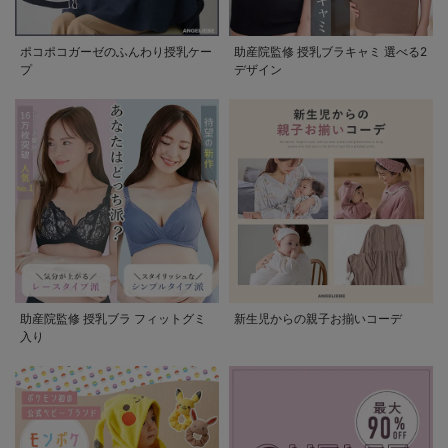
ポコポコガーゼのふんわり授乳ケー
助産院監修 授乳ブラキャミ 選べる2
プ
デザイン
助産院監修 授乳ブラ フィットグミ
新生児からの親子お揃いコーデ
入り