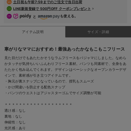
土日祝も
午前7:59までのご注文で当日出荷
LINE新規登録で 500円OFF クーポンプレゼント
も使える。
と
アイテム説明
サイズ・詳細
寒がりなママにおすすめ！最強あったかなもこもこフリース
見た目だけでもあたたかそうなラムフリースをパジャマにしました。なめら
かタッチが気持ちいいふんわりフリース素材。パンツも同素材で、全身をあ
たたかく包み込んでくれます。デザインはベーシックなオープンカラーデザ
インで、素材感が引き立つアイテムです。
・胸元が裏スナップになっているので、授乳もスムーズ
・かけ間違いを防止する配色スナップ
・パンツのウエストはアジャスターゴムでサイズ調整が可能
＊＊＊＊＊＊＊＊＊＊＊＊＊＊＊＊＊＊＊
透け感：なし
裏地：なし
伸縮性：なし
光沢感：あり