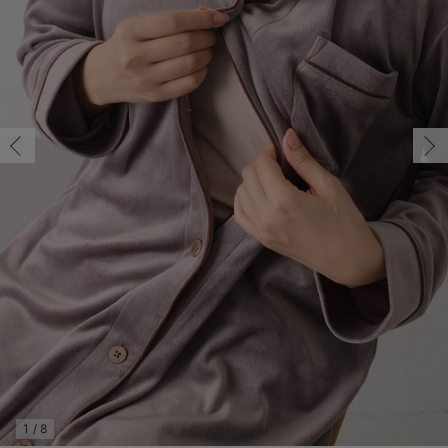
マタニティ パンツ
マタニティ ショーツ
授乳トップス
マタニティ オフィス 通勤服
授乳 ケープ
マタニティレギンス
【アウトレット】トップス・授乳トップス
透け防止
再入荷｜アウター
トップス
【37周年祭セール】4
【〜10℃】3月中旬
涼しくて可愛い「ワン
デニム
きれいめトップス派
マタニティインナー
【オフィスカジュアル
パンツタイプ
【フォーマル】ボトム
【ベビー】半袖
2WAYオール
Aライン ・フレアワ
〜5,000円（税込）
綿混素材
赤ちゃんへ使うもの
【冬のあったか特集】
マタニティ スカート
妊婦帯・腹帯・産前ガードル
マタニティ ドレス（結婚式・お呼ばれ）
【アウトレット】ボトムス
見えてもカワイイ
パンツ
レギンス
きれいめスカート派
ベビー
【フォーマル】トップ
【ベビー】グッズ
コンビ肌着
Iライン ・タイトシ
〜10,000円（税込）
腹巻・ひざ上パンツ
産後に使うグッズ
【冬のあったか特集】
マタニティ トップス
マタニティ 授乳 キャミソール
マタニティ フォーマル パンツ・ボトムス
【アウトレット】パジャマ
コットン素材
スカート
オフィス
きれいめ美脚パンツ派
短肌着
快適ウェア10%OFF
ジャンパースカート/
10,001円（税込）〜
保温&リカバリー
【冬のあったか特集】
マタニティ アウター（コート）・ママコート
産褥ショーツ
【アウトレット】インナー
冷房対策
パジャマ
ツィード派
セット
ワーク・オフィス
女の子におススメのギ
レギンス・タイツ
骨盤・マタニティベルト （妊娠中・産後）
【アウトレット】ベビー
接触冷感素材
インナー
MAX55%OFF ブラッ
王道シンプル派
カジュアル
男の子におススメのギ
カップ付きインナー
産後 ガードル インナー
Tシャツブラ
雑貨
セットアップ派
フォーマル / オケー
定番ギフト
あったか度◎
マタニティ 腹巻き
ブラトップ
ベビー
あったかアイテム｜ベ
もらって嬉しいギフト
裏起毛素材
親子セット
かわいくておもしろい
快適機能ウェア特集 トップス
何枚あっても嬉しいア
快適機能ウェア特集 ボトムス
長く使えるアイテム
快適機能ウェア特集 パジャマ
お部屋映えアイテム
1
/
8