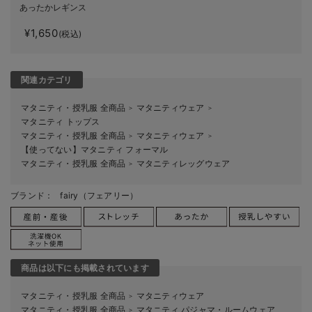
あったかレギンス
fairy（フェアリー）マ
¥1,650
タニティ・産後 【出産
(税込)
後も長く使える】
関連カテゴリ
マタニティ・授乳服 全商品
マタニティウェア
＞
＞
マタニティ トップス
マタニティ・授乳服 全商品
マタニティウェア
＞
＞
【使ってない】マタニティ フォーマル
マタニティ・授乳服 全商品
マタニティレッグウェア
＞
ブランド：
fairy（フェアリー）
商品は以下にも掲載されています
マタニティ・授乳服 全商品
マタニティウェア
＞
マタニティ・授乳服 全商品
マタニティ パジャマ・ルームウェア
＞