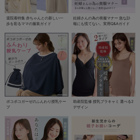
退院着特集 赤ちゃんとの新しい一
妊婦さんの為の喪服マナー 急な訃
歩を彩るママの服装ガイド
報にも慌てない。実用Q&Aガイド
ポコポコガーゼのふんわり授乳ケー
助産院監修 授乳ブラキャミ 選べる2
プ
デザイン