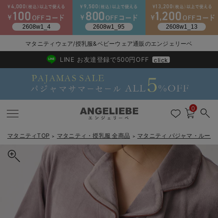
2026/NewArrival
送料495円(一部地域を除く) 7,700円以上で送料無料
マタニティウェア/授乳服&ベビーウェア通販のエンジェリーベ
LINE お友達登録で500円OFF
click
0
マタニティTOP
マタニティ・授乳服 全商品
マタニティ パジャマ・ルーム
＞
＞
戻る
戻る
戻る
戻る
戻る
戻る
戻る
戻る
戻る
戻る
戻る
戻る
戻る
戻る
戻る
戻る
戻る
戻る
戻る
戻る
戻る
戻る
戻る
戻る
戻る
戻る
戻る
戻る
戻る
戻る
戻る
マタニティウェア全て
マタニティ 下着・インナー全て
授乳服全て
マタニティ フォーマル全て
授乳用品全て
マタニティレッグウェア全て
マタニティ ボディケア全て
アウトレット全て
特集全て
再入荷全て
送料無料アイテム全て
ブラキャミ おまとめ
【37周年祭セール】
気温差別オススメアイ
マタニティウェア お
こだわりの履き心地！
出産準備応援割全て
春のマタニティワンピ
Gift Selection 
冬の冷え対策インナー
入院準備の持ち物チェ
冬のあったか特集全て
マタニティ ワンピース
授乳ワンピース
マタニティ スーツ
妊婦用 抱き枕・授乳クッション
マタニティストッキング・タイツ
妊娠線クリーム
【アウトレット】ワンピース
抗菌防臭加工
再入荷｜インナー
授乳ブラ・マタニティブラ（マタニティインナー・産後用品）
ワンピース
【37周年祭セール】2
【15℃】3月下旬～
動きやすく着回しでき
強撚スムース(コスパ
【おまとめ割】パジャ
カジュアル
ジャケット派
マタニティパジャマ
【オフィスカジュアル
レギンスタイプ
【フォーマル】ワンピ
【ベビー】長袖
ハンカチ
快適ウェア10%OFF
セットアップ・ レイ
〜3,000円（税込）
薄くてあったか
入院してすぐ使うグッ
【冬のあったか特集】