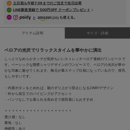
土日祝も
午前7:59までのご注文で当日出荷
LINE新規登録で 500円OFF クーポンプレゼント
も使える。
と
アイテム説明
サイズ・詳細
ベロアの光沢でリラックスタイムを華やかに演出
しっとりなめらかタッチが気持ちいいストレッチベロア素材のワンピースで
す。ベーシックな開襟シャツデザインのワンピースで、ベロアの光沢が華や
かな印象に魅せてくれます。胸元が裏スナップ仕様になっているので、授乳
もしやすいです。
・内股ボタンをとめれば、裾のずり上がり防止になる2WAYデザイン
・衿から前立てのパイピングがアクセント
・パンツなしでも着られる長め丈で産院着にもおすすめ
＊＊＊＊＊＊＊＊＊＊＊＊＊＊＊＊＊＊＊
透け感：なし
裏地：なし
伸縮性：あり