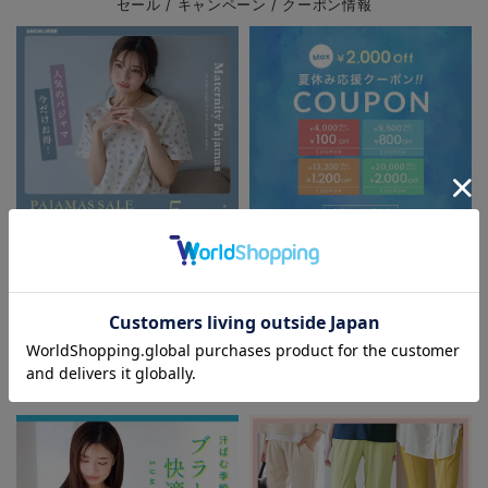
セール / キャンペーン / クーポン情報
お買い物を続ける
カートへ進む
RELATED ITEMS
関連商品
1
パジャマサマーセール全品5%OFF
夏休み応援クーポン MAX2,000円
OFF
お気に入り商品を確認する
FEATURE
マタニティウェア/授乳服/
マタニティ用品に関する特集
ストレッチベロア
お腹あったかレギ
ンス fairy（フェア
¥1,650
(税込)
リー）マタニテ
ィ・産後 【出産後