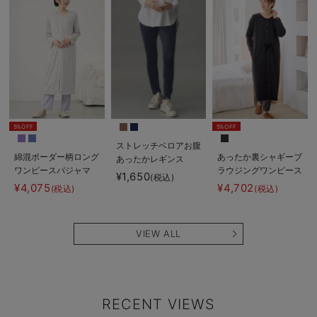
5%OFF
5%OFF
ストレッチベロアお腹
綿混ボーダー柄ロング
あったか裏シャギーブ
あったかレギンス
ワンピースパジャマ
ラウジングワンピース
fairy（フェアリー）
¥1,650
(税込)
マタニティ・授乳パジ
パジャマ fairy（フェ
マタニティ・産後
¥4,075
¥4,702
(税込)
(税込)
ャマ【出産後も長く使
アリー）マタニティ・
【出産後も長く使え
える】fairy（フェア
産後 【出産後も長く
る】
リー）
使える】
VIEW ALL
RECENT VIEWS