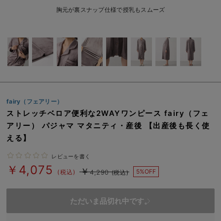
erbaviva（エルバビーバ）
胸元が裏スナップ仕様で授乳もスムーズ
安心の日本製。先輩ママが買ってよかった！本当に必要な出産準備品
ハレの日に着るANGELIEBEのセレモニー
買って正解！高評価レビューアイテム
冬に可愛いニットがお得！
fairy（フェアリー）
親子コーデ｜ママとベビーにおすすめ！
ストレッチベロア便利な2WAYワンピース fairy（フェ
アリー） パジャマ マタニティ・産後 【出産後も長く使
便利な育児家電
える】
Gift Selection 出産祝い
レビューを書く
￥4,075
ロンパースはいつからいつまで使う？選ぶポイントも解説！
￥
5%OFF
(税込)
4,290
(税込)
保育園・入園準備特集
ただいま品切れ中です。
ファルスカ