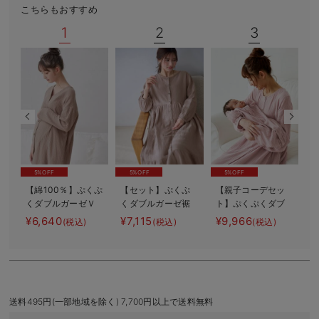
こちらもおすすめ
デロンギ
1
2
3
入院準備の持ち物チェック
5%OFF
5%OFF
5%OFF
【綿100％】ぷくぷ
【セット】ぷくぷ
【親子コーデセッ
くダブルガーゼＶ
くダブルガーゼ裾
ト】ぷくぷくダブ
【
ネックワンピ＆産
ティアード3WAYワ
ルガーゼ裾ティア
¥6,640
¥7,115
¥9,966
¥
(税込)
(税込)
(税込)
前産後使えるレギ
ンピース＆産後も
ード3WAYワンピー
ンスパジャマ マ
使えるレギンスパ
ス＆産前産後使え
タニティ・授乳パ
ジャマ マタニテ
るレギンスパジャ
ジャマ【親子コー
ィ・授乳パジャマ
マ&2wayオール
デ可】
出産準備 ギフ
ト マタニティ・
送料495円(一部地域を除く) 7,700円以上で送料無料
産後