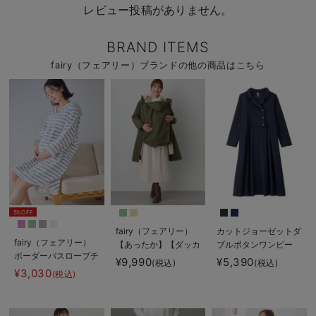
レビュー投稿がありません。
BRAND ITEMS
fairy（フェアリー）ブランドの他の商品はこちら
5%OFF
fairy（フェアリー）
カットジョーゼットダ
fairy（フェアリー）
【あったか】【ダッカ
ブルボタンワンピー
ボーダーバスローブチ
ー付】フーデットママ
ス マタニティ・授乳
¥9,990
¥5,390
(税込)
(税込)
ュニック
コート マタニティ・
服【出産後も長く使え
¥3,030
(税込)
産後服【出産後も長く
る】fairy（フェアリ
使える】
ー）