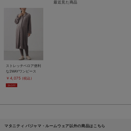
最近見た商品
商
品
詳
細
を
見
る
商
ストレッチベロア便利
品
な2WAYワンピース
詳
細
fairy（フェアリー）
￥4,075
(税込)
を
パジャマ マタニテ
見
5%OFF
る
ィ・産後 【出産後も
長く使える】
マタニティ パジャマ・ルームウェア以外の商品はこちら