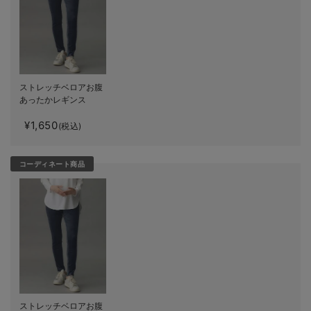
ストレッチベロアお腹
あったかレギンス
fairy（フェアリー）マ
¥1,650
タニティ・産後 【出産
(税込)
後も長く使える】
コーディネート商品
ストレッチベロアお腹