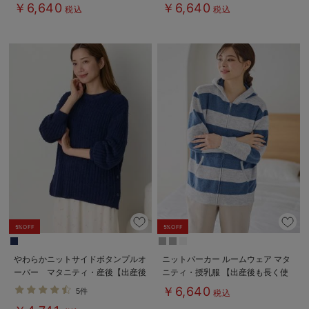
￥6,640
￥6,640
税込
税込
5%OFF
5%OFF
やわらかニットサイドボタンプルオ
ニットパーカー ルームウェア マタ
ーバー マタニティ・産後【出産後
ニティ・授乳服 【出産後も長く使
も長く使える】
える】
￥6,640
5件
税込