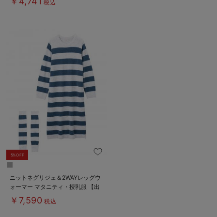
￥4,741
税込
5%OFF
ニットネグリジェ＆2WAYレッグウ
ォーマー マタニティ・授乳服 【出
産後も長く使える】
￥7,590
税込