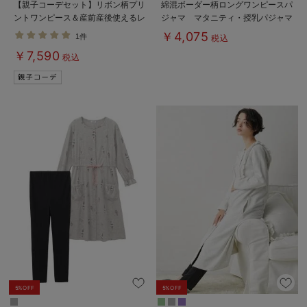
【親子コーデセット】リボン柄プリ
綿混ボーダー柄ロングワンピースパ
ントワンピース＆産前産後使えるレ
ジャマ マタニティ・授乳パジャマ
ギンスパジャマ&2wayオール 出
【出産後も長く使える】fairy（フェ
￥4,075
1件
税込
産準備 ギフト マタニティ・産後
アリー）
￥7,590
税込
5%OFF
5%OFF