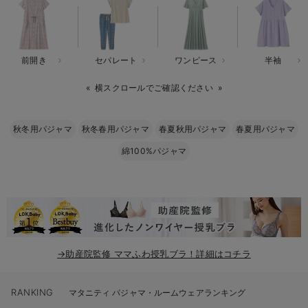
erbaviva（エルバビーバ）
安心の日本製。先輩ママが買ってよかった！本当に必要な出産準備品
前開き
セパレート
ワンピース
半袖
ハレの日に着るANGELIEBEのセレモニー
横スクロールでご確認ください
買って正解！高評価レビューアイテム
冬に可愛いニットがお得！
秋冬用パジャマ
秋冬春用パジャマ
春夏秋用パジャマ
春夏用パジャマ
綿100%パジャマ
親子コーデ｜ママとベビーにおすすめ！
便利な育児家電
Gift Selection 出産祝い
ロンパースはいつからいつまで使う？選ぶポイントも解説！
→助産院監修 ママふわ授乳ブラ！詳細はコチラ
保育園・入園準備特集
RANKING
ファルスカ
マタニティ パジャマ・ルームウェアランキング