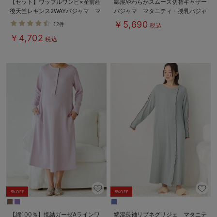
【セット】ワッフルワンピ×産前産
綿混やわらかスムース切替ギャザー
後天竺レギンス2WAYパジャマ マ
パジャマ マタニティ・授乳パジャ
タニティ・授乳服
マ【出産後も長く使える】
￥5,690
12件
税込
￥4,702
税込
5%OFF
5%OFF
【綿100％】接結ガーゼAラインワ
綿混長袖リブネグリジェ マタニテ