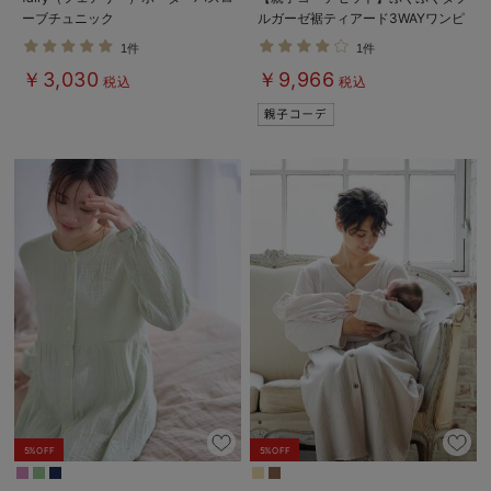
ーブチュニック
ルガーゼ裾ティアード3WAYワンピ
ース＆産前産後使えるレギンスパジ
1件
1件
ャマ&2wayオール 出産準備 ギ
￥3,030
￥9,966
フト マタニティ・産後
税込
税込
5%OFF
5%OFF