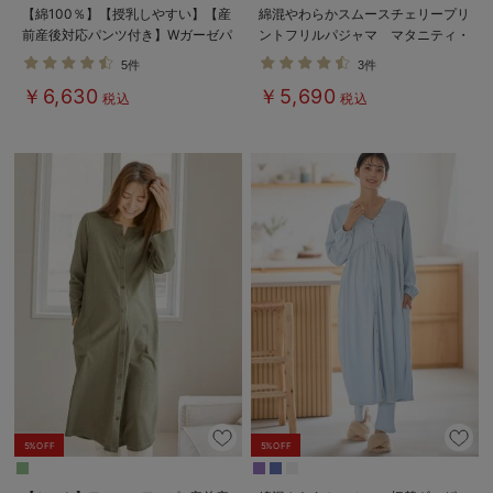
【綿100％】【授乳しやすい】【産
綿混やわらかスムースチェリープリ
前産後対応パンツ付き】Wガーゼパ
ントフリルパジャマ マタニティ・
ジャマ＆産前産後レギンス
授乳パジャマ【出産後も長く使え
5件
3件
る】
￥6,630
￥5,690
税込
税込
5%OFF
5%OFF