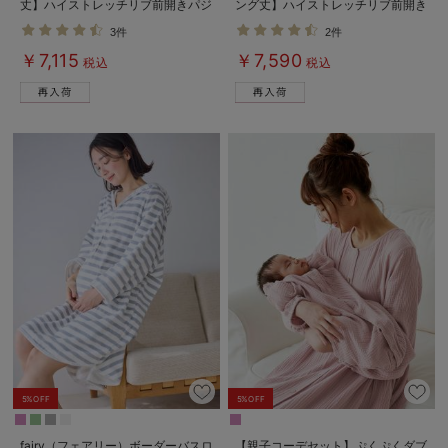
丈】ハイストレッチリブ前開きパジ
ング丈】ハイストレッチリブ前開き
ャマ マタニティ・授乳パジャマ
パジャマ マタニティ・授乳パジャ
3件
2件
【出産後も長く使える】
マ【出産後も長く使える】
￥7,115
￥7,590
税込
税込
5%OFF
5%OFF
fairy（フェアリー）ボーダーバスロ
【親子コーデセット】ぷくぷくダブ