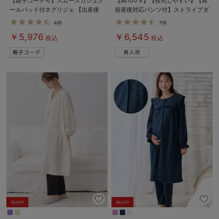
【親子コーデ可】スムースカシュク
【綿100％】【授乳しやすい】【産
ールパッド付ネグリジェ 【出産後
前産後対応パンツ付】ストライプダ
も長く使える】
ブルガーゼパジャマ
4件
7件
￥5,976
￥6,545
税込
税込
5%OFF
5%OFF