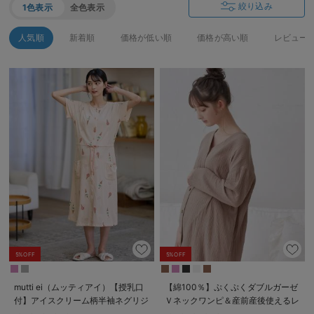
絞り込み
1色表示
全色表示
人気順
新着順
価格が低い順
価格が高い順
レビュー
5%OFF
5%OFF
mutti ei（ムッティアイ）【授乳口
【綿100％】ぷくぷくダブルガーゼ
付】アイスクリーム柄半袖ネグリジ
Ｖネックワンピ＆産前産後使えるレ
ェ
ギンスパジャマ マタニティ・授乳