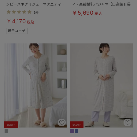
ンピースネグリジェ マタニティ・
ィ・産後授乳パジャマ【出産後も長
授乳パジャマ
く使える】
￥5,690
1件
税込
￥4,170
税込
5%OFF
5%OFF