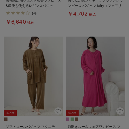
裏毛裏起毛ウエスト切替ワンピース
あったか裏シャギーブラウジングワ
&産後も使えるレギンスパジャ
ンピース パジャマ fairy（フェアリ
マ マタニティ・授乳パジャマ
ー）マタニティ・産後 【出産後も
￥4,702
3件
税込
【出産後も長く使える】
長く使える】
￥6,640
税込
5%OFF
5%OFF
ソフトコールパジャマ マタニテ
前開きルームウェアワンピース マ