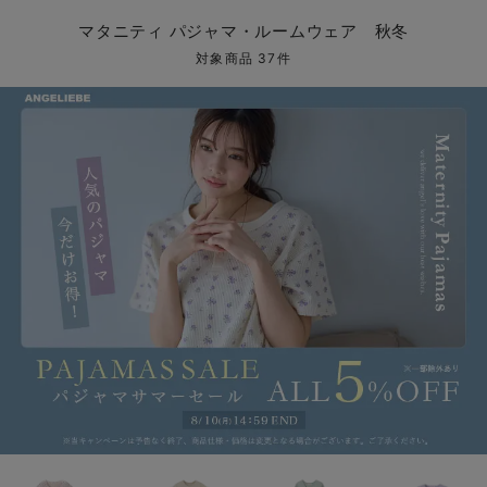
マタニティ パンツ
マタニティ ショーツ
授乳トップス
マタニティ オフィス 通勤服
授乳 ケープ
マタニティレギンス
【アウトレット】トップス・授乳トップス
透け防止
再入荷｜アウター
トップス
【37周年祭セール】4
【〜10℃】3月中旬
涼しくて可愛い「ワン
デニム
きれいめトップス派
マタニティインナー
【オフィスカジュアル
パンツタイプ
【フォーマル】ボトム
【ベビー】半袖
2WAYオール
Aライン ・フレアワ
〜5,000円（税込）
綿混素材
赤ちゃんへ使うもの
【冬のあったか特集】
マタニティ パジャマ・ルームウェア 秋冬
マタニティ スカート
妊婦帯・腹帯・産前ガードル
マタニティ ドレス（結婚式・お呼ばれ）
【アウトレット】ボトムス
見えてもカワイイ
パンツ
レギンス
きれいめスカート派
ベビー
【フォーマル】トップ
【ベビー】グッズ
コンビ肌着
Iライン ・タイトシ
〜10,000円（税込）
腹巻・ひざ上パンツ
産後に使うグッズ
【冬のあったか特集】
対象商品 37件
マタニティ トップス
マタニティ 授乳 キャミソール
マタニティ フォーマル パンツ・ボトムス
【アウトレット】パジャマ
コットン素材
スカート
オフィス
きれいめ美脚パンツ派
短肌着
快適ウェア10%OFF
ジャンパースカート/
10,001円（税込）〜
保温&リカバリー
【冬のあったか特集】
マタニティ アウター（コート）・ママコート
産褥ショーツ
【アウトレット】インナー
冷房対策
パジャマ
ツィード派
セット
ワーク・オフィス
女の子におススメのギ
レギンス・タイツ
骨盤・マタニティベルト （妊娠中・産後）
【アウトレット】ベビー
接触冷感素材
インナー
MAX55%OFF ブラッ
王道シンプル派
カジュアル
男の子におススメのギ
カップ付きインナー
産後 ガードル インナー
Tシャツブラ
雑貨
セットアップ派
フォーマル / オケー
定番ギフト
あったか度◎
マタニティ 腹巻き
ブラトップ
ベビー
あったかアイテム｜ベ
もらって嬉しいギフト
裏起毛素材
親子セット
かわいくておもしろい
快適機能ウェア特集 トップス
何枚あっても嬉しいア
快適機能ウェア特集 ボトムス
長く使えるアイテム
快適機能ウェア特集 パジャマ
お部屋映えアイテム