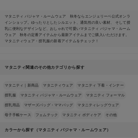
ト マタニティ・産後
準備 ギフト マタニ
ティ・産後
マタニティ パジャマ・ルームウェア 秋冬ならエンジェリーベ公式オンラ
インショップ。ゆったりとしたシルエット、通気性の良い素材、 そして授
乳に便利なデザインなど、おしゃれで可愛いマタニティ パジャマ・ルーム
ウェア 秋冬の定番アイテムから最新アイテムまでご購入いただけます。
マタニティウェア・授乳服の新着アイテムをチェック！
マタニティ関連のその他カテゴリから探す
マタニティ｜新商品
マタニティウェア
マタニティ 下着・インナー
授乳服
マタニティ パジャマ・ルームウェア
マタニティ フォーマル
授乳用品
マザーズバッグ・ママバッグ
マタニティレッグウェア
母子手帳ケース
フェムテック
マタニティ ボディケア
その他
カラーから探す（マタニティ パジャマ・ルームウェア）