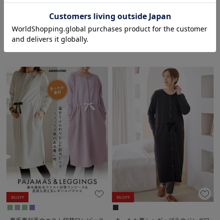
お気に入り商品を確認する
綿混やわらかスムースラッフルワン
しっとり感触カシュクールワンピー
ピース＆レギンスパジャマ マタニ
ス&産後も使えるパンツパジャマ
ティ・授乳パジャマ【出産後も長く
マタニティ・授乳パジャマ【出産後
￥6,165
3件
税込
使える】
も長く使える】
￥5,215
税込
5%OFF
5%OFF