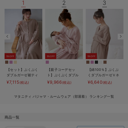
1
2
3
デロンギ
入院準備の持ち物チェック
5%OFF
5%OFF
5%OFF
【セット】ぷくぷく
【親子コーデセッ
【綿100％】ぷくぷ
ダブルガーゼ裾ティ
ト】ぷくぷくダブル
くダブルガーゼＶネ
アード3WAYワンピ
ガーゼ裾ティアード
ックワンピ＆産前産
¥7,115
¥9,966
¥6,640
(税込)
(税込)
(税込)
ース＆産後も使える
3WAYワンピース＆
後使えるレギンスパ
レギンスパジャマ
産前産後使えるレギ
ジャマ マタニテ
マタニティ パジャマ・ルームウェア（部屋着） ランキング一覧
マタニティ・授乳パ
ンスパジャマ&2way
ィ・授乳パジャマ
ジャマ
オール 出産準備
【親子コーデ可】
ギフト マタニテ
ィ・産後
商品一覧