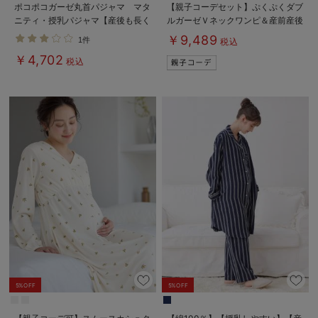
ポコポコガーゼ丸首パジャマ マタ
【親子コーデセット】ぷくぷくダブ
ニティ・授乳パジャマ【産後も長く
ルガーゼＶネックワンピ＆産前産後
着れる】INUJIRUSHI（イヌジル
使えるレギンスパジャマ&2wayオ
￥9,489
1件
税込
シ）
ール 出産準備 ギフト マタニテ
￥4,702
ィ・産後
税込
5%OFF
5%OFF