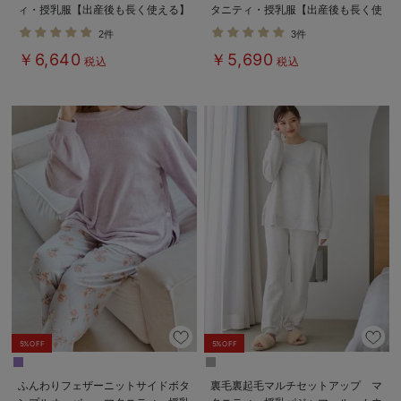
ィ・授乳服【出産後も長く使える】
タニティ・授乳服【出産後も長く使
える】
2件
3件
￥6,640
￥5,690
税込
税込
5%OFF
5%OFF
ふんわりフェザーニットサイドボタ
裏毛裏起毛マルチセットアップ マ