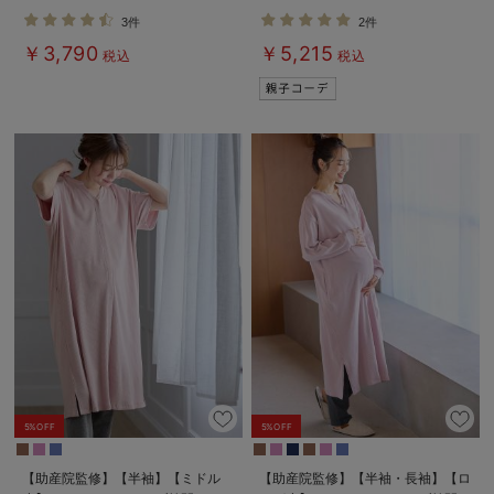
授乳パジャマ【産後も長く着れる】
3件
2件
￥3,790
￥5,215
税込
税込
5%OFF
5%OFF
【助産院監修】【半袖】【ミドル
【助産院監修】【半袖・長袖】【ロ