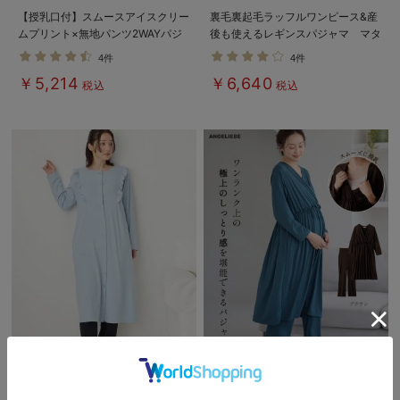
【授乳口付】スムースアイスクリー
裏毛裏起毛ラッフルワンピース&産
ムプリント×無地パンツ2WAYパジ
後も使えるレギンスパジャマ マタ
ャマ
ニティ・授乳パジャマ【出産後も長
4件
4件
く使える】
￥5,214
￥6,640
税込
税込
5%OFF
5%OFF