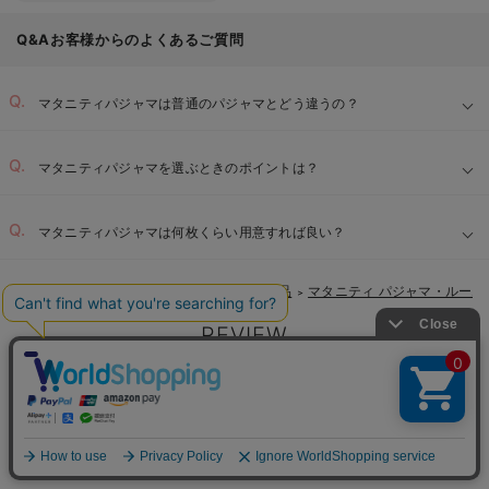
Q&Aお客様からのよくあるご質問
マタニティパジャマは普通のパジャマとどう違うの？
マタニティパジャマを選ぶときのポイントは？
ゆったりとしたサイズと丈：
マタニティパジャマは何枚くらい用意すれば良い？
【1】
肌に優しい素材：
マタニティTOP
マタニティ・授乳服 全商品
マタニティ パジャマ・ルーム
＞
＞
【2】
便利な授乳口：
REVIEW
マタニティ パジャマ・ルームウェア 秋冬
の高評価レビュー
【3】
【4】
レビュー
4.32
678件