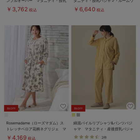
ンプルオーバー マタニティ・授乳
タニティ・授乳パジャマ・ルームウ
服【出産後も長く使える】
ェア・授乳服【出産後も長く使え
￥3,762
￥6,640
税込
税込
る】
5%OFF
5%OFF
Rosemadame（ローズマダム）ス
綿混パイルリブシャツ&パンツパジ
トレッチベロア花柄ネグリジェ マ
ャマ マタニティ・産後授乳パジャ
タニティ・授乳パジャマ【産後まで
マ【出産後も長く使える】
￥4,169
2件
税込