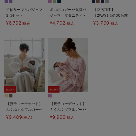
半袖サーマルパジャマ
ポコポコガーゼ丸首パ
【防汚加工】
3点セット
ジャマ マタニティ・
【2WAY】綿100％前
JEMORGAN（ジェー
授乳パジャマ【産後も
開き長袖ネグリジェ
¥6,792
¥4,702
¥3,790
(税込)
(税込)
(税込)
イーモーガン） ギフ
長く着れる】
マタニティ・授乳パジ
ト マタニティ・産後
INUJIRUSHI（イヌジ
ャマ【産後も長く着れ
【出産後も長く使え
ルシ）
る】
る】
5%OFF
5%OFF
【親子コーデセット】
【親子コーデセット】
ぷくぷくダブルガーゼ
ぷくぷくダブルガーゼ
Ｖネックワンピ＆産前
裾ティアード3WAYワ
¥9,489
¥9,966
(税込)
(税込)
産後使えるレギンスパ
ンピース＆産前産後使
ジャマ&2wayオー
えるレギンスパジャマ
ル 出産準備 ギフ
&2wayオール 出産