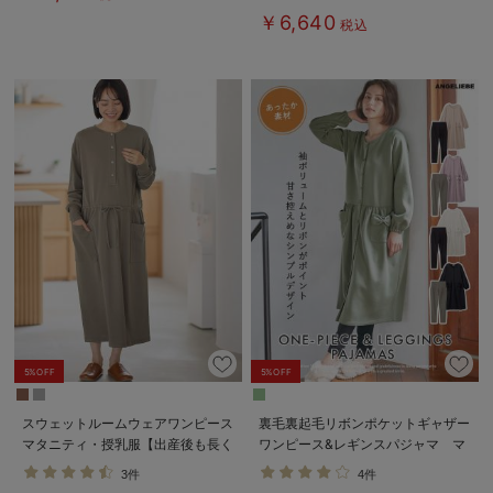
長く使える】
￥6,640
税込
5%OFF
5%OFF
スウェットルームウェアワンピース
裏毛裏起毛リボンポケットギャザー
マタニティ・授乳服【出産後も長く
ワンピース&レギンスパジャマ マ
使える】
タニティ・授乳パジャマ【出産後も
3件
4件
長く使える】