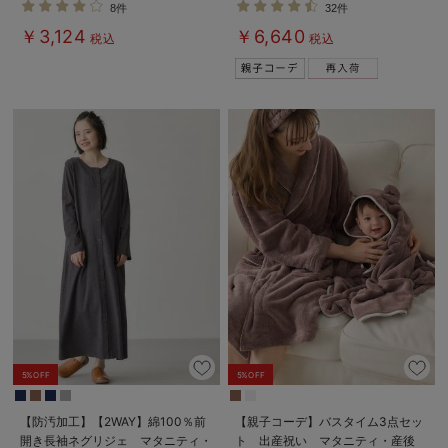
8件
32件
パジャマ【親子コーデ可】
￥3,124
￥6,640
税込
税込
5%OFF
5%OFF
【防汚加工】【2WAY】綿100％前
【親子コーデ】バスタイム3点セッ
開き長袖ネグリジェ マタニティ・
ト 出産祝い マタニティ・産後