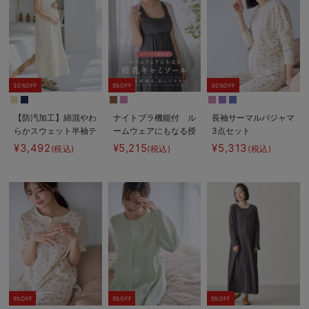
30%OFF
5%OFF
30%OFF
【防汚加工】綿混やわ
ナイトブラ機能付 ル
長袖サーマルパジャマ
らかスウェット半袖テ
ームウェアにもなる授
3点セット
ィアードネグリジェ
乳キャミソール
JEMORGAN（ジェー
¥3,492
¥5,215
¥5,313
(税込)
(税込)
(税込)
マタニティ・産後【出
イーモーガン） ギフ
産後も長く使える】
ト マタニティ・産後
【出産後も長く使え
る】
5%OFF
5%OFF
5%OFF