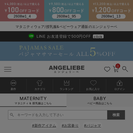
マタニティウェア/授乳服&ベビーウェア通販のエンジェリーベ
2026/NewArrival
送料495円(一部地域を除く) 7,700円以上で送料無料
LINE お友達登録で500円OFF
click
0
新作
カテゴリ
ランキング
お気に入り
ログイン
MATERNITY
BABY
戻る
戻る
戻る
戻る
戻る
戻る
戻る
戻る
戻る
戻る
戻る
戻る
戻る
戻る
戻る
戻る
戻る
戻る
戻る
戻る
戻る
戻る
戻る
戻る
戻る
戻る
戻る
戻る
戻る
戻る
戻る
カートに入れる
マタニティ & 授乳服はこちら
ベビー用品はこちら
マタニティウェア全て
マタニティ 下着・インナー全て
授乳服全て
マタニティ フォーマル全て
授乳用品全て
マタニティレッグウェア全て
マタニティ ボディケア全て
アウトレット全て
特集全て
再入荷全て
送料無料アイテム全て
ブラキャミ おまとめ
【37周年祭セール】
気温差別オススメアイ
マタニティウェア お
こだわりの履き心地！
出産準備応援割全て
春のマタニティワンピ
Gift Selection 
冬の冷え対策インナー
入院準備の持ち物チェ
冬のあったか特集全て
閉じる
マタニティ ワンピース
授乳ワンピース
マタニティ スーツ
妊婦用 抱き枕・授乳クッション
マタニティストッキング・タイツ
妊娠線クリーム
【アウトレット】ワンピース
抗菌防臭加工
再入荷｜インナー
授乳ブラ・マタニティブラ（マタニティインナー・産後用品）
ワンピース
【37周年祭セール】2
【15℃】3月下旬～
動きやすく着回しでき
強撚スムース(コスパ
【おまとめ割】パジャ
カジュアル
ジャケット派
マタニティパジャマ
【オフィスカジュアル
レギンスタイプ
【フォーマル】ワンピ
【ベビー】長袖
ハンカチ
快適ウェア10%OFF
セットアップ・ レイ
〜3,000円（税込）
薄くてあったか
入院してすぐ使うグッ
【冬のあったか特集】
#新作アイテム
#お宮参り
#パジャマ