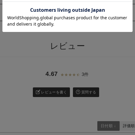
お気に入り商品を確認する
お買い物を続ける
カートへ進む
このアイテムをシェアする
>
レビュー
4.67
3件
レビューを書く
質問する
日付順 ↓
評価順