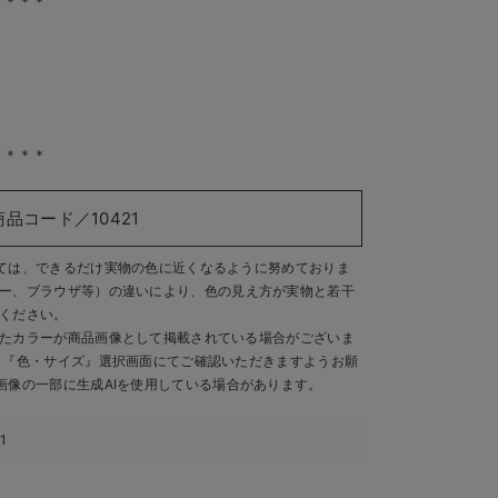
＊＊＊＊
＊＊＊＊
商品コード／10421
ては、できるだけ実物の色に近くなるように努めておりま
ー、ブラウザ等）の違いにより、色の見え方が実物と若干
ください。
たカラーが商品画像として掲載されている場合がございま
、『色・サイズ』選択画面にてご確認いただきますようお願
画像の一部に生成AIを使用している場合があります。
1