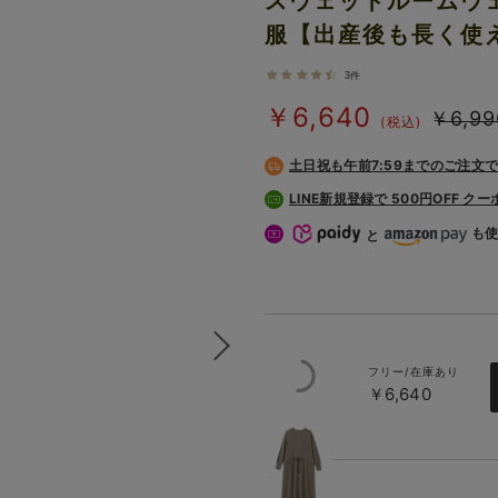
スウェットルームウ
服【出産後も長く使
3件
￥6,640
￥6,99
(税込)
土日祝も
午前7:59までのご注文
LINE新規登録で 500円OFF ク
も
と
フリー/在庫あり
￥6,640
モカ