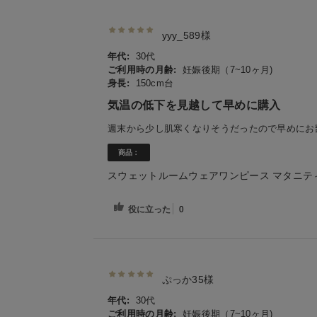
yyy_589様
年代:
30代
ご利用時の月齢:
妊娠後期（7~10ヶ月)
身長:
150cm台
気温の低下を見越して早めに購入
週末から少し肌寒くなりそうだったので早めにお
商品：
スウェットルームウェアワンピース マタニテ
役に立った
0
ぷっか35様
年代:
30代
ご利用時の月齢:
妊娠後期（7~10ヶ月)