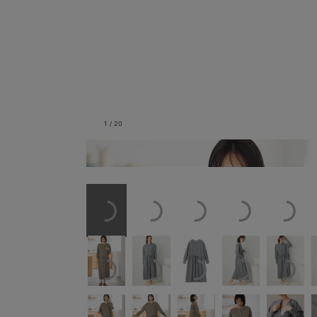
1
/
20
モカ／モデル身長：165cm／着用