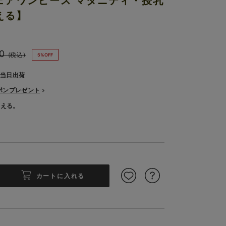
ェアワンピース マタニティ・授乳
える】
0
(税込)
5%OFF
で当日出荷
ーポンプレゼント
使える。
カートに入れる