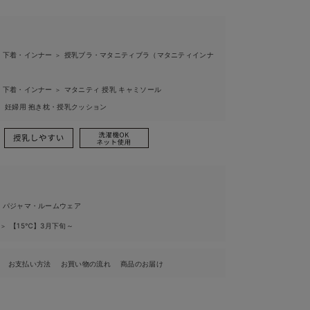
 下着・インナー
授乳ブラ・マタニティブラ（マタニティインナ
＞
 下着・インナー
マタニティ 授乳 キャミソール
＞
妊婦用 抱き枕・授乳クッション
＞
 パジャマ・ルームウェア
ル
【15℃】3月下旬～
＞
お支払い方法
お買い物の流れ
商品のお届け