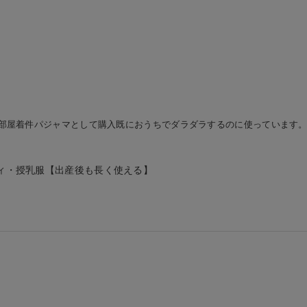
部屋着件パジャマとして購入既におうちでダラダラするのに使っています
ィ・授乳服【出産後も長く使える】