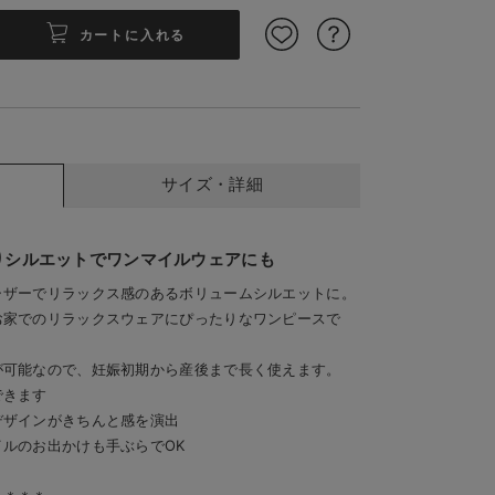
カートに入れる
サイズ・詳細
サイズ：フリー／産後シルエット
りシルエットでワンマイルウェアにも
ャザーでリラックス感のあるボリュームシルエットに。
お家でのリラックスウェアにぴったりなワンピースで
が可能なので、妊娠初期から産後まで長く使えます。
できます
デザインがきちんと感を演出
ルのお出かけも手ぶらでOK