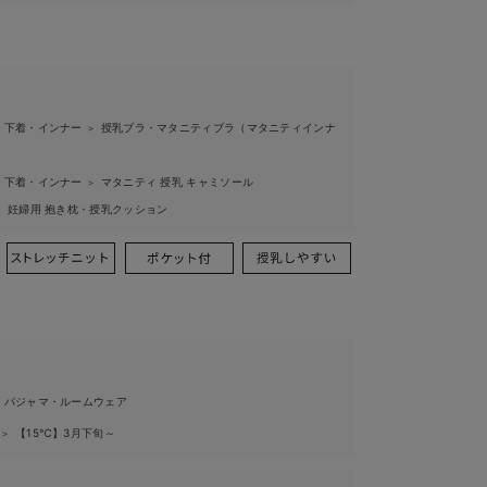
 下着・インナー
授乳ブラ・マタニティブラ（マタニティインナ
＞
 下着・インナー
マタニティ 授乳 キャミソール
＞
妊婦用 抱き枕・授乳クッション
＞
 パジャマ・ルームウェア
ル
【15℃】3月下旬～
＞