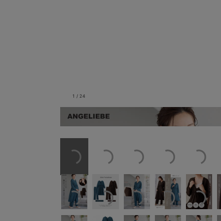
1
/
24
極上のしっとり感のパジ