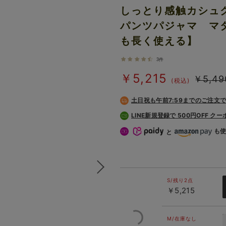
しっとり感触カシュ
パンツパジャマ マ
も長く使える】
3件
￥5,215
￥5,49
(税込)
土日祝も
午前7:59までのご注文
LINE新規登録で 500円OFF ク
も
と
S/残り2点
￥5,215
M/在庫なし