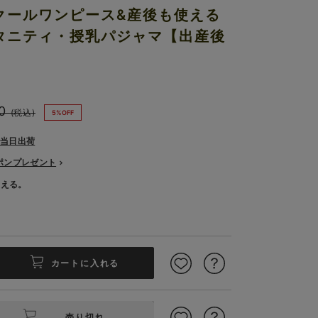
クールワンピース&産後も使える
タニティ・授乳パジャマ【出産後
0
(税込)
5%OFF
で当日出荷
ーポンプレゼント
使える。
カートに入れる
売り切れ