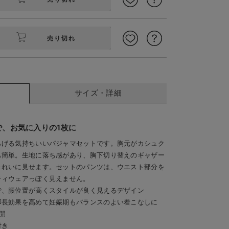
売り切れ
サイズ・詳細
tions
胸下切り替えのギャザーが
、お気に入りの1枚に
らげる気持ちいいパジャマセットです。胸元がカシュク
も簡単。生地に落ち感があり、胸下切り替えのギャザー
きれいに見せます。セットのパンツは、ウエスト部分を
ティウェアっぽく見えません。
で、腰位置が高くスタイルが良く見えるデザイン
脚長効果を高めて妊娠期もバランスのよい着こなしに
開
付き