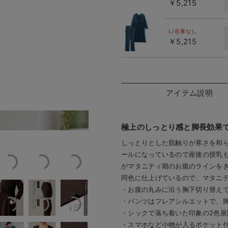
￥5,215
フォレスト
グリーン
L/在庫なし
￥5,215
アイテム説明
ャマ
Color Varia
極上のしっとり感と脚長効果で
しっとりとした肌触りが寒さを和
ールになっているので産後の授乳
がマタニティ期のお腹のラインを
同色に仕上げているので、マタニ
・お腹の丸みに沿う胸下切り替え
・パンツはフレアシルエットで、
・シックで落ち着いた印象の2色展
・スマホなど小物が入るポケット