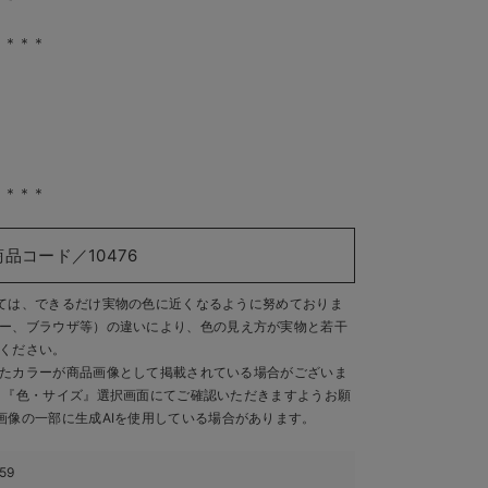
＊＊＊＊
＊＊＊＊
商品コード／10476
ては、できるだけ実物の色に近くなるように努めておりま
ー、ブラウザ等）の違いにより、色の見え方が実物と若干
ください。
たカラーが商品画像として掲載されている場合がございま
、『色・サイズ』選択画面にてご確認いただきますようお願
画像の一部に生成AIを使用している場合があります。
59