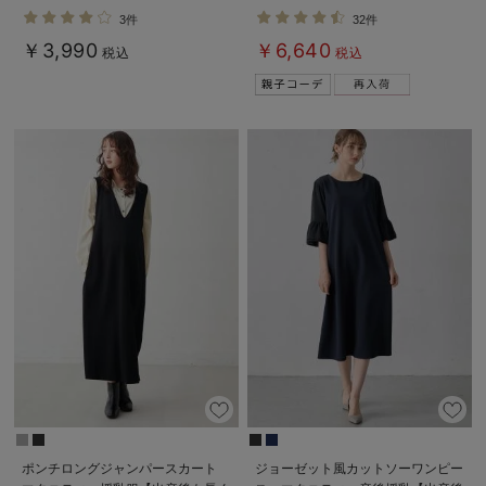
ッチリブパンツ マタニティ・産後
ギンスパジャマ マタニティ・授乳
3件
32件
【出産後も長く使える】
パジャマ【親子コーデ可】
￥3,990
￥6,640
税込
税込
ポンチロングジャンパースカート
ジョーゼット風カットソーワンピー