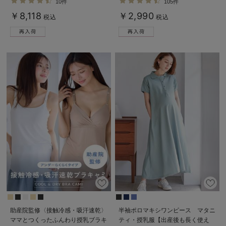
10件
105件
乳ブラ
デロンギ
￥8,118
￥2,990
税込
税込
入院準備の持ち物チェック
助産院監修〈接触冷感・吸汗速乾〉
半袖ポロマキシワンピース マタニ
ママとつくったふんわり授乳ブラキ
ティ・授乳服【出産後も長く使え