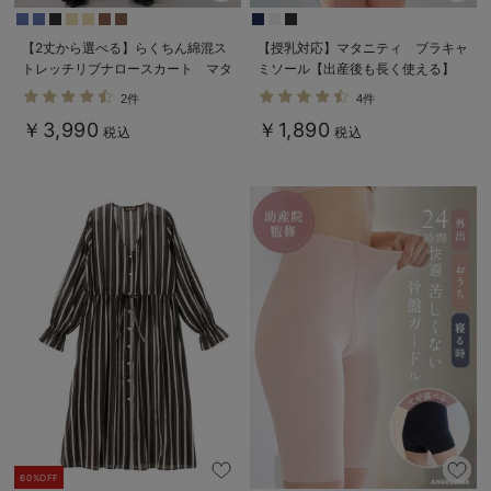
【2丈から選べる】らくちん綿混ス
【授乳対応】マタニティ ブラキャ
トレッチリブナロースカート マタ
ミソール【出産後も長く使える】
ニティ・産後【出産後も長く使え
2件
4件
る】
￥3,990
￥1,890
税込
税込
60%OFF