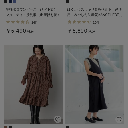
半袖ポロワンピース（ひざ下丈）
はくだけスッキリ骨盤ベルト 産後
マタニティ・授乳服【出産後も長く
用 みやした助産院×ANGELIEBE共
使える】
同開発 ガードルタイプ
14件
10件
￥5,490
￥5,890
税込
税込