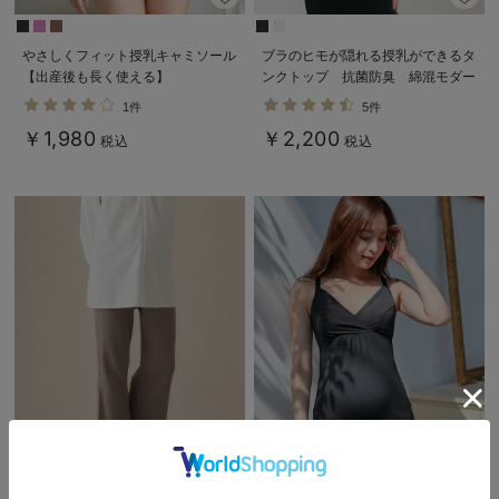
やさしくフィット授乳キャミソール
ブラのヒモが隠れる授乳ができるタ
【出産後も長く使える】
ンクトップ 抗菌防臭 綿混モダー
ル
1件
5件
￥1,980
￥2,200
税込
税込