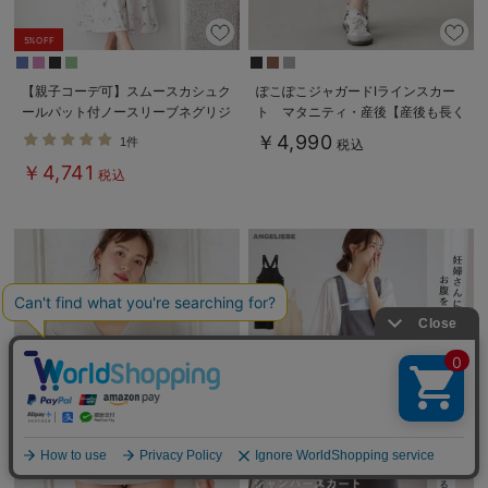
5%OFF
【親子コーデ可】スムースカシュク
ぽこぽこジャガードIラインスカー
ールパット付ノースリーブネグリジ
ト マタニティ・産後【産後も長く
ェ マタニティ・産後授乳服【出産
着られる】
￥4,990
1件
税込
後も長く使える】
￥4,741
税込