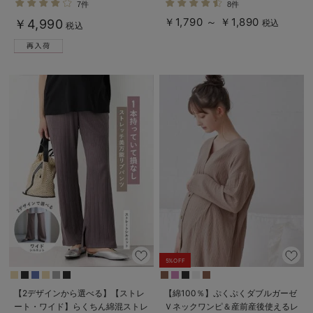
7件
8件
える】
る】
￥1,790 ～ ￥1,890
￥4,990
税込
税込
5%OFF
【2デザインから選べる】【ストレ
【綿100％】ぷくぷくダブルガーゼ
ート・ワイド】らくちん綿混ストレ
Ｖネックワンピ＆産前産後使えるレ