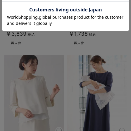
お気に入り商品を確認する
Rosemadame（ローズマダム）リ
【授乳対応】吸汗速乾・接触冷感・
ブニットフレアパンツ マタニテ
UVカット素材キャミソール【出産
ィ・産後
後も長く使える】
7件
1件
￥3,839
￥1,738
税込
税込