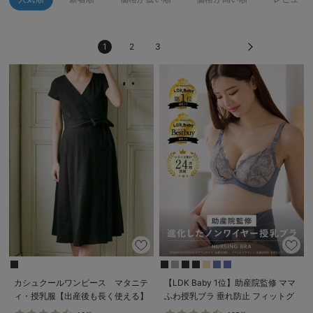
erbaviva（エルバビーバ）
安心の日本製。先輩ママが買ってよかった！本当に必要な出産準備品
1
2
3
ハレの日に着るANGELIEBEのセレモニー
買って正解！高評価レビューアイテム
冬に可愛いニットがお得！
親子コーデ｜ママとベビーにおすすめ！
便利な育児家電
Gift Selection 出産祝い
ロンパースはいつからいつまで使う？選ぶポイントも解説！
保育園・入園準備特集
カシュクールワンピース マタニテ
【LDK Baby 1位】助産院監修 ママ
ィ・授乳服【出産後も長く使える】
ふわ授乳ブラ 垂れ防止 フィットグ
ファルスカ
ミ ノンワイヤー ｜ マタニティ・授