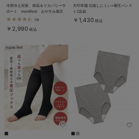
冷房冷え対策 保温＆リカバリーサ
犬印本舗 伝線しにくい+着圧パンス
ポート momRest おやすみ着圧
ト2足組
ソックス efe×ANGELIEBEコラ
￥1,430
7件
税込
ボ 光電子 日本製
￥2,990
税込