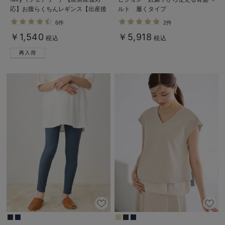
応】お腹らくちんレギンス【出産後
ルト 履くタイプ
も長く使える】
6件
2件
￥1,540
￥5,918
税込
税込