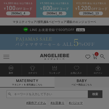
マタニティウェア/授乳服&ベビーウェア通販のエンジェリーベ
2026/NewArrival
送料495円(一部地域を除く) 7,700円以上で送料無料
LINE お友達登録で500円OFF
click
0
新作
カテゴリ
ランキング
お気に入り
ログイン
MATERNITY
BABY
戻る
戻る
戻る
戻る
戻る
戻る
戻る
戻る
戻る
戻る
戻る
戻る
戻る
戻る
戻る
戻る
戻る
戻る
戻る
戻る
戻る
戻る
戻る
戻る
戻る
戻る
戻る
戻る
戻る
戻る
戻る
カートに入れる
マタニティ & 授乳服はこちら
ベビー用品はこちら
マタニティウェア全て
マタニティ 下着・インナー全て
授乳服全て
マタニティ フォーマル全て
授乳用品全て
マタニティレッグウェア全て
マタニティ ボディケア全て
アウトレット全て
特集全て
再入荷全て
送料無料アイテム全て
ブラキャミ おまとめ
【37周年祭セール】
気温差別オススメアイ
マタニティウェア お
こだわりの履き心地！
出産準備応援割全て
春のマタニティワンピ
Gift Selection 
冬の冷え対策インナー
入院準備の持ち物チェ
冬のあったか特集全て
閉じる
マタニティ ワンピース
授乳ワンピース
マタニティ スーツ
妊婦用 抱き枕・授乳クッション
マタニティストッキング・タイツ
妊娠線クリーム
【アウトレット】ワンピース
抗菌防臭加工
再入荷｜インナー
授乳ブラ・マタニティブラ（マタニティインナー・産後用品）
ワンピース
【37周年祭セール】2
【15℃】3月下旬～
動きやすく着回しでき
強撚スムース(コスパ
【おまとめ割】パジャ
カジュアル
ジャケット派
マタニティパジャマ
【オフィスカジュアル
レギンスタイプ
【フォーマル】ワンピ
【ベビー】長袖
ハンカチ
快適ウェア10%OFF
セットアップ・ レイ
〜3,000円（税込）
薄くてあったか
入院してすぐ使うグッ
【冬のあったか特集】
#新作アイテム
#お宮参り
#パジャマ