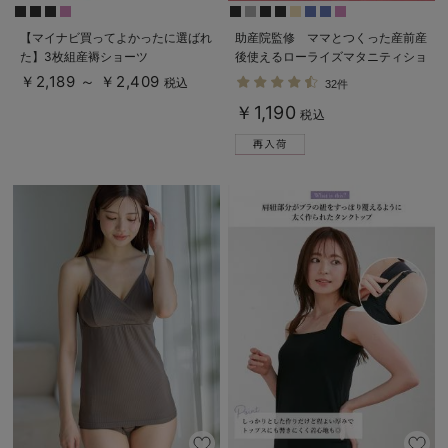
【マイナビ買ってよかったに選ばれ
助産院監修 ママとつくった産前産
た】3枚組産褥ショーツ
後使えるローライズマタニティショ
ーツ
￥2,189 ～ ￥2,409
税込
32件
￥1,190
税込