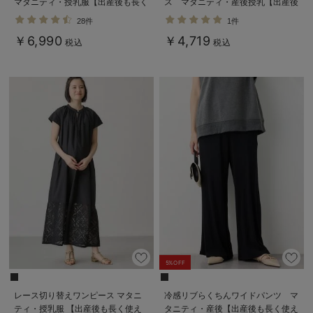
マタニティ・授乳服【出産後も長く
ス マタニティ・産後授乳【出産後
使える】
も長く使える】Rosemadame（ロ
28件
1件
ーズマダム）
￥6,990
￥4,719
税込
税込
5%OFF
レース切り替えワンピース マタニ
冷感リブらくちんワイドパンツ マ
ティ・授乳服 【出産後も長く使え
タニティ・産後【出産後も長く使え