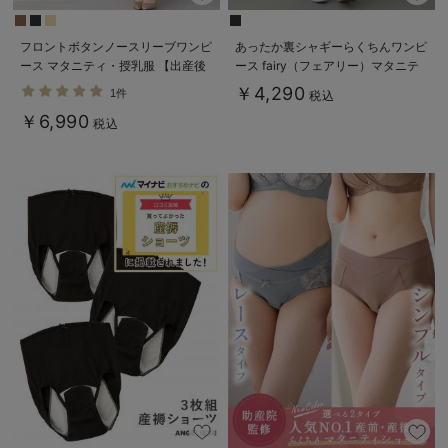
フロントボタンノースリーブワンピ
あったか裏シャギーらくちんワンピ
ース マタニティ・授乳服 【出産後
ース fairy（フェアリー）マタニテ
も長く使える】
ィ・産後 【出産後も長く使える】
￥4,290
1件
税込
￥6,990
税込