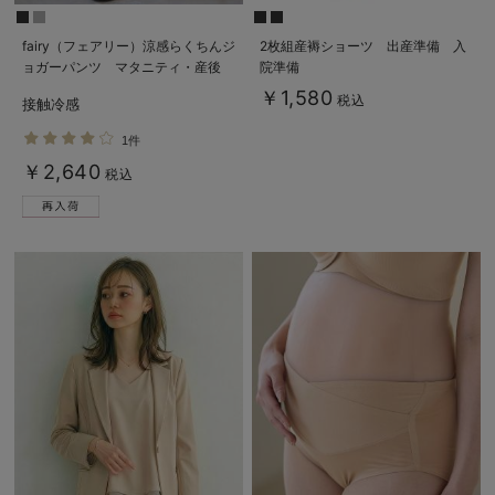
fairy（フェアリー）涼感らくちんジ
2枚組産褥ショーツ 出産準備 入
ョガーパンツ マタニティ・産後
院準備
【出産後も長く使える】
￥1,580
税込
接触冷感
1件
￥2,640
税込