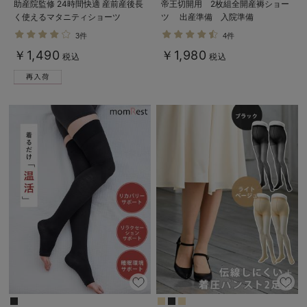
助産院監修 24時間快適 産前産後長
帝王切開用 2枚組全開産褥ショー
く使えるマタニティショーツ
ツ 出産準備 入院準備
3件
4件
￥1,490
￥1,980
税込
税込