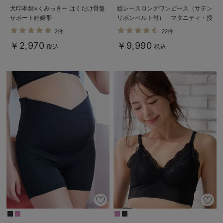
犬印本舗×くみっきー はくだけ骨盤
総レースロングワンピース（サテン
サポート妊婦帯
リボンベルト付） マタニティ・授
乳服【出産後も長く使える】
2件
22件
￥2,970
￥9,990
税込
税込