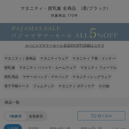
マタニティ パンツ
マタニティ ショーツ
授乳トップス
マタニティ オフィス 通勤服
授乳 ケープ
マタニティレギンス
【アウトレット】トップス・授乳トップス
透け防止
再入荷｜アウター
トップス
【37周年祭セール】4
【〜10℃】3月中旬
涼しくて可愛い「ワン
デニム
きれいめトップス派
マタニティインナー
【オフィスカジュアル
パンツタイプ
【フォーマル】ボトム
【ベビー】半袖
2WAYオール
Aライン ・フレアワ
〜5,000円（税込）
綿混素材
赤ちゃんへ使うもの
【冬のあったか特集】
マタニティ・授乳服 全商品 (黒/ブラック)
マタニティ スカート
妊婦帯・腹帯・産前ガードル
マタニティ ドレス（結婚式・お呼ばれ）
【アウトレット】ボトムス
見えてもカワイイ
パンツ
レギンス
きれいめスカート派
ベビー
【フォーマル】トップ
【ベビー】グッズ
コンビ肌着
Iライン ・タイトシ
〜10,000円（税込）
腹巻・ひざ上パンツ
産後に使うグッズ
【冬のあったか特集】
対象商品 170件
マタニティ トップス
マタニティ 授乳 キャミソール
マタニティ フォーマル パンツ・ボトムス
【アウトレット】パジャマ
コットン素材
スカート
オフィス
きれいめ美脚パンツ派
短肌着
快適ウェア10%OFF
ジャンパースカート/
10,001円（税込）〜
保温&リカバリー
【冬のあったか特集】
マタニティ アウター（コート）・ママコート
産褥ショーツ
【アウトレット】インナー
冷房対策
パジャマ
ツィード派
セット
ワーク・オフィス
女の子におススメのギ
レギンス・タイツ
→パジャマサマーセール全品5%OFF!詳細はコチラ
骨盤・マタニティベルト （妊娠中・産後）
【アウトレット】ベビー
接触冷感素材
インナー
MAX55%OFF ブラッ
王道シンプル派
カジュアル
男の子におススメのギ
カップ付きインナー
マタニティ｜新商品
マタニティウェア
マタニティ 下着・インナー
産後 ガードル インナー
Tシャツブラ
雑貨
セットアップ派
フォーマル / オケー
定番ギフト
あったか度◎
授乳服
マタニティ パジャマ・ルームウェア
マタニティ フォーマル
マタニティ 腹巻き
ブラトップ
ベビー
あったかアイテム｜ベ
もらって嬉しいギフト
裏起毛素材
授乳用品
マザーズバッグ・ママバッグ
マタニティレッグウェア
母子手帳ケース
フェムテック
マタニティ ボディケア
その他
親子セット
かわいくておもしろい
快適機能ウェア特集 トップス
何枚あっても嬉しいア
商品一覧
快適機能ウェア特集 ボトムス
長く使えるアイテム
絞り込み
1色表示
全色表示
快適機能ウェア特集 パジャマ
お部屋映えアイテム
人気順
新着順
価格が低い順
価格が高い順
レビュー