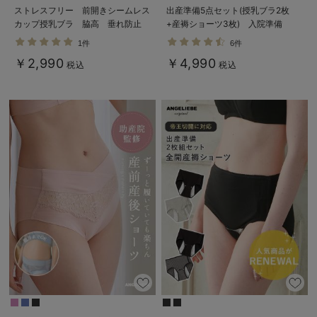
ストレスフリー 前開きシームレス
出産準備5点セット(授乳ブラ2枚
カップ授乳ブラ 脇高 垂れ防止
+産褥ショーツ3枚) 入院準備
｜ マタニティ・授乳ブラ脇高
1件
6件
￥2,990
￥4,990
税込
税込