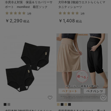
冷房冷え対策 保温＆リカバリーサ
犬印本舗 2枚組ウエストらくらくマ
ポート momRest 着圧ソック
タニティショーツ
ス ショート丈 昼夜兼用
1件
1件
efe×ANGELIEBEコラボ 光電子
￥2,290
￥1,408
日本製
税込
税込
犬印本舗 2枚組深ばきらくちんショ
産前産後使えるペチコート 選べる