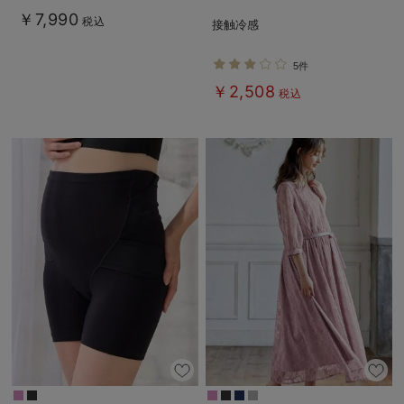
る】
る】fairy（フェアリー）
￥7,990
税込
接触冷感
5件
￥2,508
税込