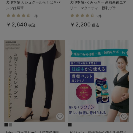
犬印本舗 カシュクールらくばきパ
犬印本舗×くみっきー 産前産後エア
ンツ妊婦帯
リー マタニティ・授乳ブラ
5件
2件
￥2,640
￥2,200
税込
税込
fairy（フェアリー）【産前産後対
ピジョン 妊娠中から使える骨盤ベ