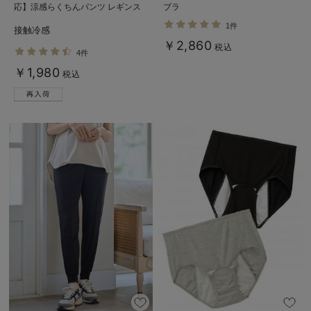
応】涼感らくちんパンツ レギンス
ブラ
(11分丈)【出産後も長く使える】
1件
接触冷感
￥2,860
税込
4件
￥1,980
税込