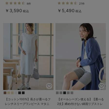
ャミ アンダーらくらくタイプ
る】
8件
27件
￥3,590
￥5,490
税込
税込
【コットン100%】長さが選べるフ
【オールシーズン使える】【選べる
レンチスリーブワンピース マタニ
2丈】締め付けない綿混リブストレ
ティ・産後授乳服【出産後も長く使
ートレギンス【産後まで長く使え