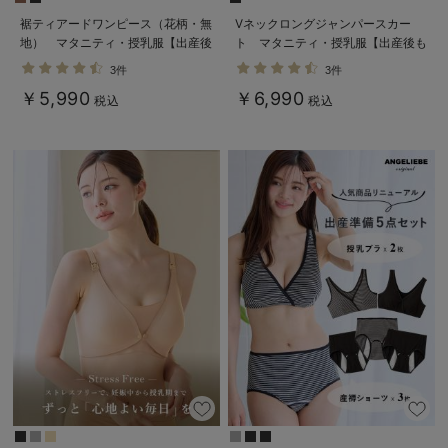
裾ティアードワンピース（花柄・無
Vネックロングジャンパースカー
地） マタニティ・授乳服【出産後
ト マタニティ・授乳服【出産後も
も長く使える】
長く使える】
3件
3件
￥5,990
￥6,990
税込
税込