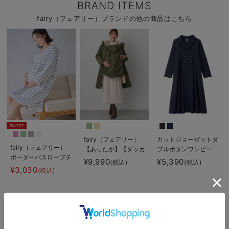
BRAND ITEMS
fairy（フェアリー）ブランドの他の商品はこちら
5%OFF
fairy（フェアリー）
カットジョーゼットダ
fairy（フェアリー）
【あったか】【ダッカ
ブルボタンワンピー
ボーダーバスローブチ
ー付】フーデットママ
ス マタニティ・授乳
¥9,990
¥5,390
(税込)
(税込)
ュニック
コート マタニティ・
服【出産後も長く使え
¥3,030
(税込)
産後服【出産後も長く
る】fairy（フェアリ
使える】
ー）