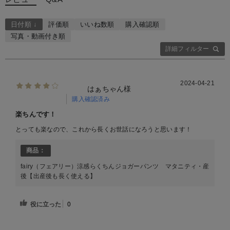
日付順 ↓
評価順
いいね数順
購入確認順
写真・動画付き順
詳細フィルター
2024-04-21
はぁちゃん様
購入確認済み
楽ちんです！
とっても楽なので、これから長くお世話になろうと思います！
商品：
fairy（フェアリー）涼感らくちんジョガーパンツ マタニティ・産
後【出産後も長く使える】
役に立った
0