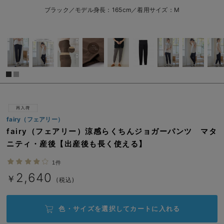
L/在庫なし
チャコール
erbaviva（エルバビーバ）
ブラック／モデル身長：165cm／着用サイズ：M
L/在庫なし
安心の日本製。先輩ママが買ってよかった！本当に必要な出産準備品
￥2,640
売り切れ
ハレの日に着るANGELIEBEのセレモニー
買って正解！高評価レビューアイテム
冬に可愛いニットがお得！
閉じる
親子コーデ｜ママとベビーにおすすめ！
fairy（フェアリー）
fairy（フェアリー）涼感らくちんジョガーパンツ マタ
便利な育児家電
ニティ・産後【出産後も長く使える】
Gift Selection 出産祝い
1件
ロンパースはいつからいつまで使う？選ぶポイントも解説！
2,640
￥
(税込)
保育園・入園準備特集
色・サイズを選択して
カートに入れる
ファルスカ