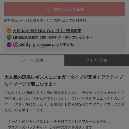
デロンギ
お気に入りに登録
入院準備の持ち物チェック
送料495円(一部地域を除く) 7,700円以上で送料無料
土日祝も
午前7:59までのご注文で当日出荷
LINE新規登録で 500円OFF クーポンプレゼント
も使える。
と
アイテム説明
サイズ・詳細
大人気の涼感レギンスにジョガータイプが登場！アクティブ
なイメージで着こなせます
さらりとした肌触りで大人気の涼感ボトムスに、裾を絞ったジョガータイプ
が登場しました。薄手なのでもたつかず、ワンピースやチュニックとのレイ
ヤードスタイルにぴったり。お腹部分も同素材なのでマタニティウェアに見
えないのもポイントです。
・ぐーんと伸びるハイストレッチ素材でストレスフリーな着心地
・ウエストのバックギャザーが背中の浮きをおさえます