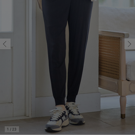
マタニティ パンツ
マタニティ ショーツ
授乳トップス
マタニティ オフィス 通勤服
授乳 ケープ
マタニティレギンス
【アウトレット】トップス・授乳トップス
透け防止
再入荷｜アウター
トップス
【37周年祭セール】4
【〜10℃】3月中旬
涼しくて可愛い「ワン
デニム
きれいめトップス派
マタニティインナー
【オフィスカジュアル
パンツタイプ
【フォーマル】ボトム
【ベビー】半袖
2WAYオール
Aライン ・フレアワ
〜5,000円（税込）
綿混素材
赤ちゃんへ使うもの
【冬のあったか特集】
M/残り1点
マタニティ スカート
妊婦帯・腹帯・産前ガードル
マタニティ ドレス（結婚式・お呼ばれ）
【アウトレット】ボトムス
見えてもカワイイ
パンツ
レギンス
きれいめスカート派
ベビー
【フォーマル】トップ
【ベビー】グッズ
コンビ肌着
Iライン ・タイトシ
〜10,000円（税込）
腹巻・ひざ上パンツ
産後に使うグッズ
【冬のあったか特集】
M/残り1点
￥2,640
マタニティ トップス
マタニティ 授乳 キャミソール
マタニティ フォーマル パンツ・ボトムス
【アウトレット】パジャマ
コットン素材
スカート
オフィス
きれいめ美脚パンツ派
短肌着
快適ウェア10%OFF
ジャンパースカート/
10,001円（税込）〜
保温&リカバリー
【冬のあったか特集】
カートに入れる
マタニティ アウター（コート）・ママコート
産褥ショーツ
【アウトレット】インナー
冷房対策
パジャマ
ツィード派
セット
ワーク・オフィス
女の子におススメのギ
レギンス・タイツ
L/在庫なし
ブラック
骨盤・マタニティベルト （妊娠中・産後）
【アウトレット】ベビー
接触冷感素材
インナー
MAX55%OFF ブラッ
王道シンプル派
カジュアル
男の子におススメのギ
カップ付きインナー
L/在庫なし
￥2,640
産後 ガードル インナー
Tシャツブラ
雑貨
セットアップ派
フォーマル / オケー
定番ギフト
あったか度◎
売り切れ
マタニティ 腹巻き
ブラトップ
ベビー
あったかアイテム｜ベ
もらって嬉しいギフト
裏起毛素材
親子セット
かわいくておもしろい
M/残り2点
快適機能ウェア特集 トップス
何枚あっても嬉しいア
M/残り2点
￥2,640
快適機能ウェア特集 ボトムス
長く使えるアイテム
カートに入れる
快適機能ウェア特集 パジャマ
お部屋映えアイテム
1
/
23