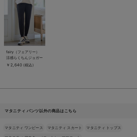
詳
細
を
見
る
商
fairy（フェアリー）
品
涼感らくちんジョガー
詳
細
パンツ マタニティ・
￥2,640
(税込)
を
産後【出産後も長く使
見
る
える】
マタニティ パンツ以外の商品はこちら
マタニティ ワンピース
マタニティ スカート
マタニティ トップス