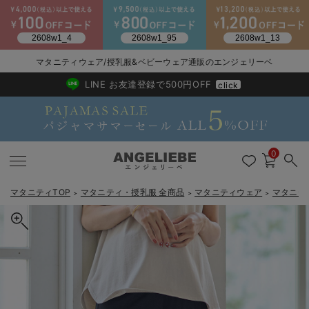
マタニティウェア/授乳服&ベビーウェア通販のエンジェリーベ
2026/NewArrival
送料495円(一部地域を除く) 7,700円以上で送料無料
LINE お友達登録で500円OFF
click
0
マタニティTOP
マタニティ・授乳服 全商品
マタニティウェア
マタニテ
＞
＞
＞
戻る
戻る
戻る
戻る
戻る
戻る
戻る
戻る
戻る
戻る
戻る
戻る
戻る
戻る
戻る
戻る
戻る
戻る
戻る
戻る
戻る
戻る
戻る
戻る
戻る
戻る
戻る
戻る
戻る
戻る
戻る
カートに入れる
マタニティウェア全て
マタニティ 下着・インナー全て
授乳服全て
マタニティ フォーマル全て
授乳用品全て
マタニティレッグウェア全て
マタニティ ボディケア全て
アウトレット全て
特集全て
再入荷全て
送料無料アイテム全て
ブラキャミ おまとめ
【37周年祭セール】
気温差別オススメアイ
マタニティウェア お
こだわりの履き心地！
出産準備応援割全て
春のマタニティワンピ
Gift Selection 
冬の冷え対策インナー
入院準備の持ち物チェ
冬のあったか特集全て
fairy（フェアリー）涼感らくちんジョガーパンツ マタニティ・産後
マタニティ ワンピース
授乳ワンピース
マタニティ スーツ
妊婦用 抱き枕・授乳クッション
マタニティストッキング・タイツ
妊娠線クリーム
【アウトレット】ワンピース
抗菌防臭加工
再入荷｜インナー
授乳ブラ・マタニティブラ（マタニティインナー・産後用品）
ワンピース
【37周年祭セール】2
【15℃】3月下旬～
動きやすく着回しでき
強撚スムース(コスパ
【おまとめ割】パジャ
カジュアル
ジャケット派
マタニティパジャマ
【オフィスカジュアル
レギンスタイプ
【フォーマル】ワンピ
【ベビー】長袖
ハンカチ
快適ウェア10%OFF
セットアップ・ レイ
〜3,000円（税込）
薄くてあったか
入院してすぐ使うグッ
【冬のあったか特集】
【出産後も長く使える】