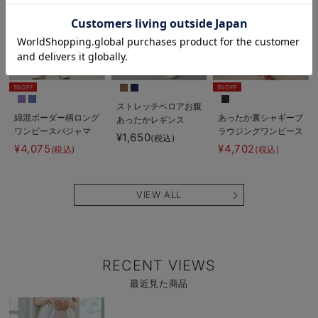
お気に入り商品を確認する
お買い物を続ける
カートへ進む
5%OFF
5%OFF
ストレッチベロアお腹
綿混ボーダー柄ロング
あったか裏シャギーブ
あったかレギンス
ワンピースパジャマ
ラウジングワンピース
fairy（フェアリー）
¥1,650
(税込)
マタニティ・授乳パジ
パジャマ fairy（フェ
マタニティ・産後
¥4,075
¥4,702
(税込)
(税込)
ャマ【出産後も長く使
アリー）マタニティ・
【出産後も長く使え
える】fairy（フェア
産後 【出産後も長く
る】
リー）
使える】
VIEW ALL
RECENT VIEWS
最近見た商品
商
品