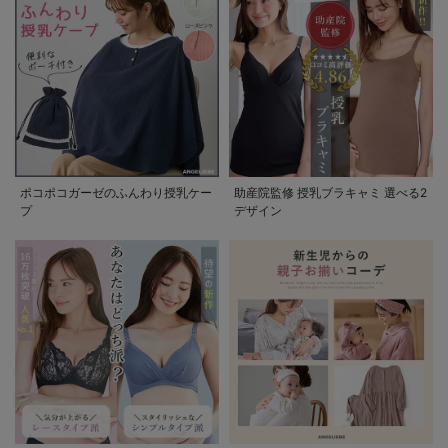
ポコポコガーゼのふんわり授乳ケー
助産院監修 授乳ブラキャミ 選べる2
プ
デザイン