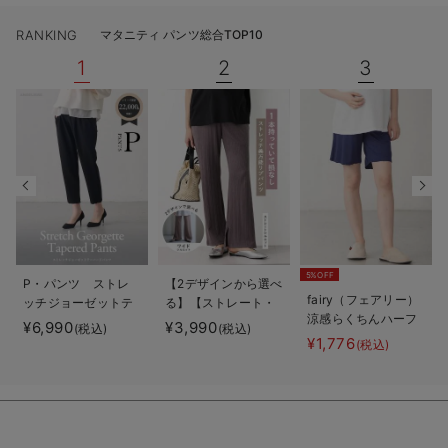
RANKING
マタニティ パンツ総合TOP10
1
2
3
5%OFF
P・パンツ ストレ
【2デザインから選べ
fairy（フェアリー）
ッチジョーゼットテ
る】【ストレート・
涼感らくちんハーフ
ーパード
ワイド】らくちん綿
¥6,990
¥3,990
(税込)
(税込)
パンツ マタニテ
混ストレッチリブパ
¥1,776
(税込)
ィ・産後【出産後も
ンツ マタニティ・
長く使える】
産後【出産後も長く
使える】