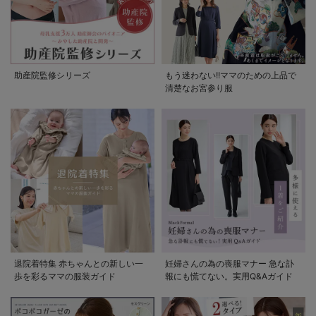
助産院監修シリーズ
もう迷わない!!ママのための上品で
清楚なお宮参り服
退院着特集 赤ちゃんとの新しい一
妊婦さんの為の喪服マナー 急な訃
歩を彩るママの服装ガイド
報にも慌てない。実用Q&Aガイド