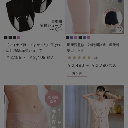
デロンギ
入院準備の持ち物チェック
【マイナビ買ってよかったに選ばれ
助産院監修 24時間快適 産後骨
た】3枚組産褥ショーツ
盤ガードル
￥2,189 ～ ￥2,409
税込
5件
￥2,490 ～ ￥2,790
税込