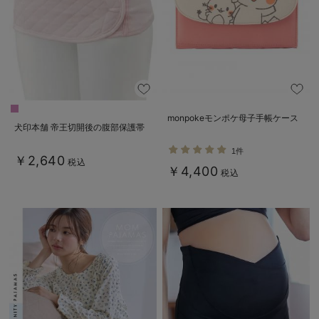
monpokeモンポケ母子手帳ケース
犬印本舗 帝王切開後の腹部保護帯
1件
￥2,640
税込
￥4,400
税込