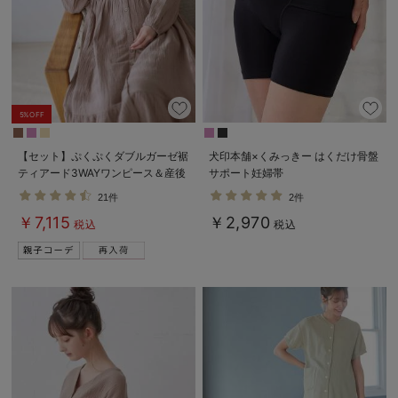
5%OFF
【セット】ぷくぷくダブルガーゼ裾
犬印本舗×くみっきー はくだけ骨盤
ティアード3WAYワンピース＆産後
サポート妊婦帯
も使えるレギンスパジャマ マタニ
21件
2件
ティ・授乳パジャマ
￥7,115
￥2,970
税込
税込