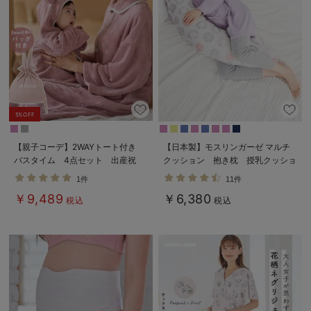
5%OFF
【親子コーデ】2WAYトート付き
【日本製】モスリンガーゼ マルチ
バスタイム 4点セット 出産祝
クッション 抱き枕 授乳クッショ
い マタニティ・産後
ン
1件
11件
￥9,489
￥6,380
税込
税込