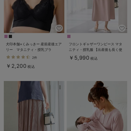
犬印本舗×くみっきー 産前産後エア
フロントギャザーワンピース マタ
リー マタニティ・授乳ブラ
ニティ・授乳服 【出産後も長く使
える】
￥5,990
2件
税込
￥2,200
税込