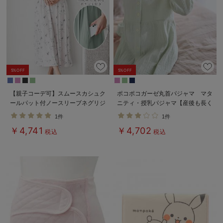
5%OFF
5%OFF
【親子コーデ可】スムースカシュク
ポコポコガーゼ丸首パジャマ マタ
ールパット付ノースリーブネグリジ
ニティ・授乳パジャマ【産後も長く
ェ マタニティ・産後授乳服【出産
着れる】INUJIRUSHI（イヌジル
1件
1件
後も長く使える】
シ）
￥4,741
￥4,702
税込
税込