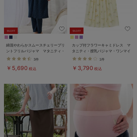
5%OFF
5%OFF
綿混やわらかスムースチェリープリ
カップ付フラワーキャミドレス マ
ントフリルパジャマ マタニティ・
タニティ・授乳パジャマ・ワンマイ
授乳パジャマ【出産後も長く使え
ル・ホームウェア・大きいサイズ
3件
1件
る】
￥5,690
￥3,790
税込
税込