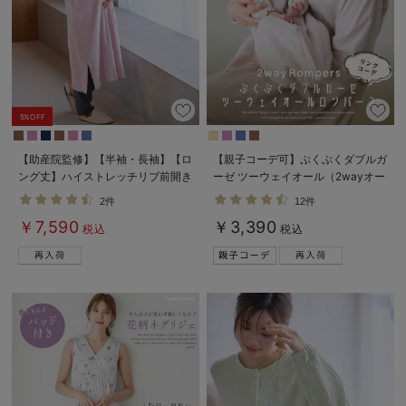
5%OFF
【助産院監修】【半袖・長袖】【ロ
【親子コーデ可】ぷくぷくダブルガ
ング丈】ハイストレッチリブ前開き
ーゼ ツーウェイオール（2wayオー
パジャマ マタニティ・授乳パジャ
ル） ロンパース
2件
12件
マ【出産後も長く使える】
￥7,590
￥3,390
税込
税込