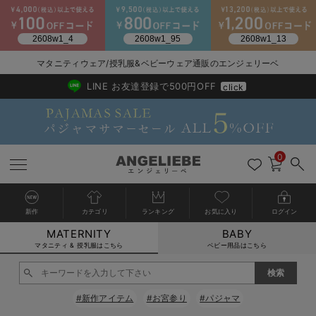
マタニティウェア/授乳服&ベビーウェア通販のエンジェリーベ
2026/NewArrival
送料495円(一部地域を除く) 7,700円以上で送料無料
LINE お友達登録で500円OFF
click
0
新作
カテゴリ
ランキング
お気に入り
ログイン
MATERNITY
BABY
戻る
戻る
戻る
戻る
戻る
戻る
戻る
戻る
戻る
戻る
戻る
戻る
戻る
戻る
戻る
戻る
戻る
戻る
戻る
戻る
戻る
戻る
戻る
戻る
戻る
戻る
戻る
戻る
戻る
戻る
戻る
カートに入れる
マタニティ & 授乳服はこちら
ベビー用品はこちら
マタニティウェア全て
マタニティ 下着・インナー全て
授乳服全て
マタニティ フォーマル全て
授乳用品全て
マタニティレッグウェア全て
マタニティ ボディケア全て
アウトレット全て
特集全て
再入荷全て
送料無料アイテム全て
ブラキャミ おまとめ
【37周年祭セール】
気温差別オススメアイ
マタニティウェア お
こだわりの履き心地！
出産準備応援割全て
春のマタニティワンピ
Gift Selection 
冬の冷え対策インナー
入院準備の持ち物チェ
冬のあったか特集全て
閉じる
マタニティ ワンピース
授乳ワンピース
マタニティ スーツ
妊婦用 抱き枕・授乳クッション
マタニティストッキング・タイツ
妊娠線クリーム
【アウトレット】ワンピース
抗菌防臭加工
再入荷｜インナー
授乳ブラ・マタニティブラ（マタニティインナー・産後用品）
ワンピース
【37周年祭セール】2
【15℃】3月下旬～
動きやすく着回しでき
強撚スムース(コスパ
【おまとめ割】パジャ
カジュアル
ジャケット派
マタニティパジャマ
【オフィスカジュアル
レギンスタイプ
【フォーマル】ワンピ
【ベビー】長袖
ハンカチ
快適ウェア10%OFF
セットアップ・ レイ
〜3,000円（税込）
薄くてあったか
入院してすぐ使うグッ
【冬のあったか特集】
#新作アイテム
#お宮参り
#パジャマ