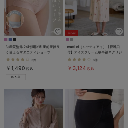
5%OFF
助産院監修 24時間快適 産前産後長
mutti ei（ムッティアイ）【授乳口
く使えるマタニティショーツ
付】アイスクリーム柄半袖ネグリジ
ェ
3件
8件
￥1,490
￥3,124
税込
税込