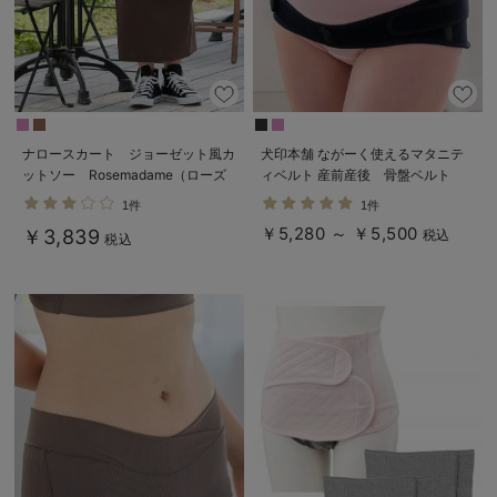
ナロースカート ジョーゼット風カ
犬印本舗 ながーく使えるマタニテ
ットソー Rosemadame（ローズ
ィベルト 産前産後 骨盤ベルト
マダム） マタニティ・産後
【出産後も長く使える】
1件
1件
￥5,280 ～ ￥5,500
￥3,839
税込
税込