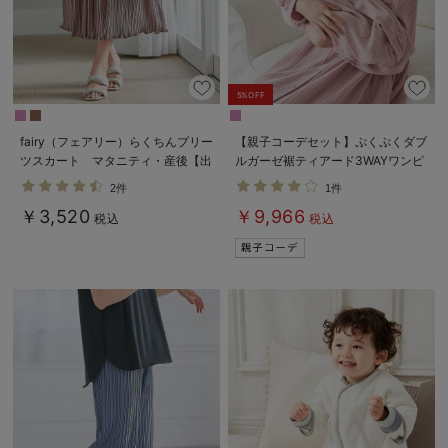
5%OFF
fairy（フェアリー）らくちんプリー
【親子コーデセット】ぷくぷくダブ
ツスカート マタニティ・産後【出
ルガーゼ裾ティアード3WAYワンピ
産後も長く使える】
ース＆産前産後使えるレギンスパジ
2件
1件
ャマ&2wayオール 出産準備 ギ
￥3,520
￥9,966
フト マタニティ・産後
税込
税込