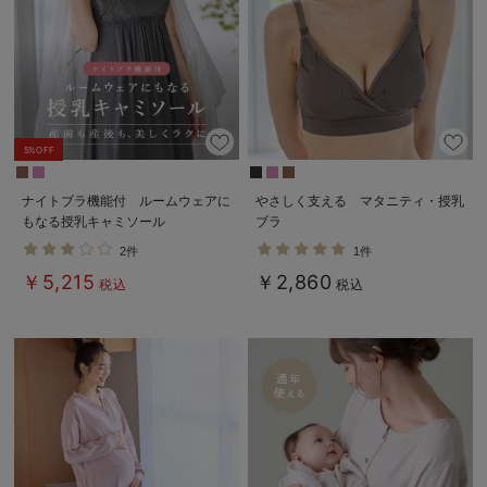
5%OFF
ナイトブラ機能付 ルームウェアに
やさしく支える マタニティ・授乳
もなる授乳キャミソール
ブラ
2件
1件
￥5,215
￥2,860
税込
税込