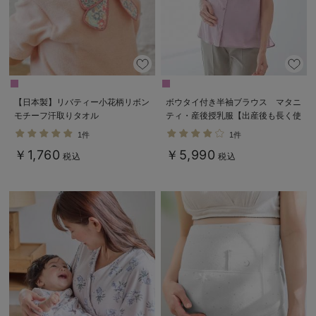
【日本製】リバティー小花柄リボン
ボウタイ付き半袖ブラウス マタニ
モチーフ汗取りタオル
ティ・産後授乳服【出産後も長く使
える】
1件
1件
￥1,760
￥5,990
税込
税込