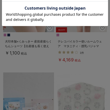
お気に入り商品を確認する
5%OFF
犬印本舗×くみっきー 産前産後らく
テレコバイカラー使いルームウェ
ちんショーツ【出産後も長く使え
ア マタニティ・授乳パジャマ
る】
【出産後も長く使える】
￥1,100
1件
税込
￥4,169
税込