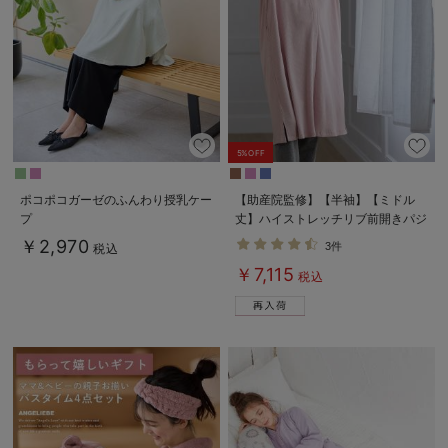
5%OFF
ポコポコガーゼのふんわり授乳ケー
【助産院監修】【半袖】【ミドル
プ
丈】ハイストレッチリブ前開きパジ
ャマ マタニティ・授乳パジャマ
￥2,970
3件
税込
【出産後も長く使える】
￥7,115
税込