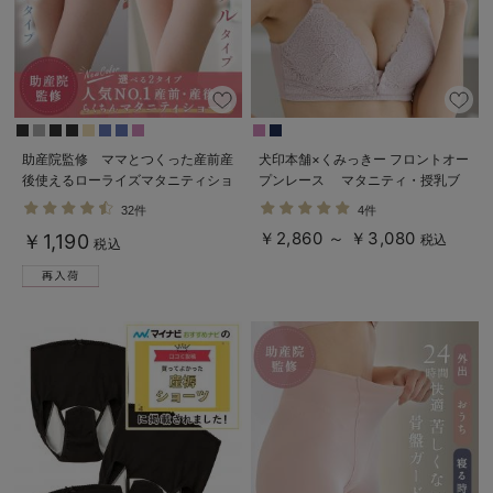
erbaviva（エルバビーバ）
安心の日本製。先輩ママが買ってよかった！本当に必要な出産準備品
ハレの日に着るANGELIEBEのセレモニー
買って正解！高評価レビューアイテム
助産院監修 ママとつくった産前産
犬印本舗×くみっきー フロントオー
後使えるローライズマタニティショ
プンレース マタニティ・授乳ブ
冬に可愛いニットがお得！
ーツ
ラ
32件
4件
￥2,860 ～ ￥3,080
￥1,190
税込
親子コーデ｜ママとベビーにおすすめ！
税込
便利な育児家電
Gift Selection 出産祝い
ロンパースはいつからいつまで使う？選ぶポイントも解説！
保育園・入園準備特集
ファルスカ