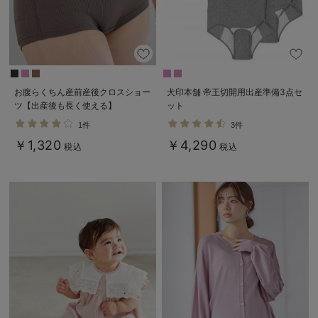
お腹らくちん産前産後クロスショー
犬印本舗 帝王切開用出産準備3点セ
ツ【出産後も長く使える】
ット
1件
3件
￥1,320
￥4,290
税込
税込