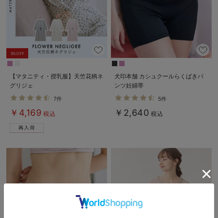
5%OFF
【マタニティ・授乳服】天竺花柄ネ
犬印本舗 カシュクールらくばきパ
グリジェ
ンツ妊婦帯
7件
5件
￥4,169
￥2,640
税込
税込