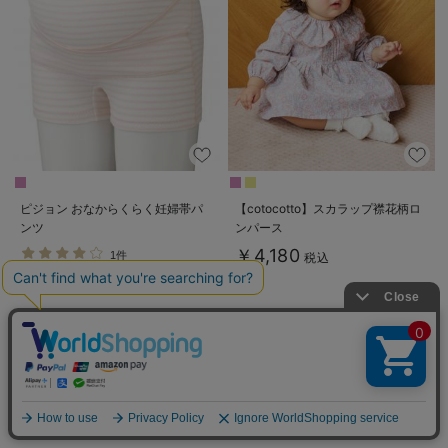
ピジョン おなからくらく妊婦帯パ
【cotocotto】スカラップ襟花柄ロ
ンツ
ンパース
￥4,180
1件
税込
￥2,530
税込
1
2
3