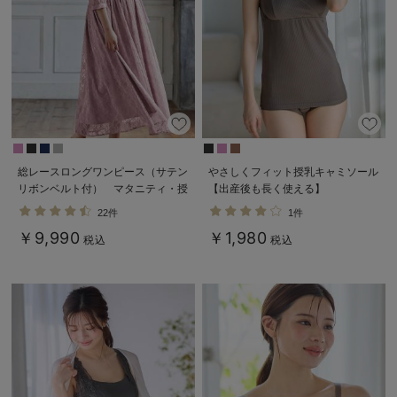
総レースロングワンピース（サテン
やさしくフィット授乳キャミソール
リボンベルト付） マタニティ・授
【出産後も長く使える】
乳服【出産後も長く使える】
22件
1件
￥9,990
￥1,980
税込
税込