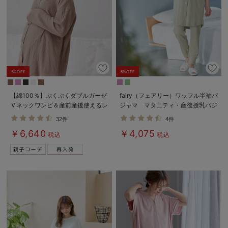
5%OFF
5%OFF
【綿100％】ぷくぷくダブルガーゼ
fairy（フェアリー）ワッフル半袖パ
Ｖネックワンピ＆産前産後使えるレ
ジャマ マタニティ・産後授乳パジ
ギンスパジャマ マタニティ・授乳
ャマ【出産後も長く使える】
32件
4件
パジャマ【親子コーデ可】
￥6,640
￥4,075
税込
税込