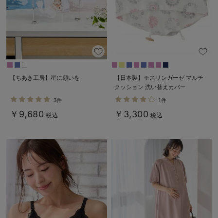
【ちあき工房】星に願いを
【日本製】モスリンガーゼ マルチ
クッション 洗い替えカバー
3件
1件
￥9,680
￥3,300
税込
税込