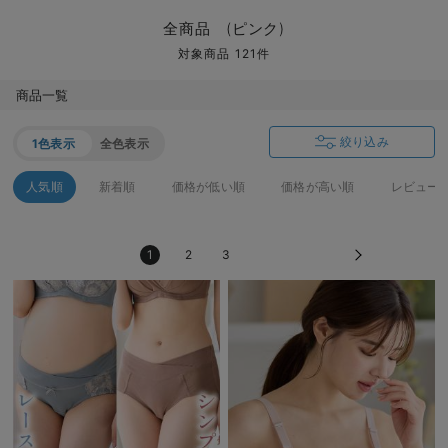
マタニティ パンツ
マタニティ ショーツ
授乳トップス
マタニティ オフィス 通勤服
授乳 ケープ
マタニティレギンス
【アウトレット】トップス・授乳トップス
透け防止
再入荷｜アウター
トップス
【37周年祭セール】4
【〜10℃】3月中旬
涼しくて可愛い「ワン
デニム
きれいめトップス派
マタニティインナー
【オフィスカジュアル
パンツタイプ
【フォーマル】ボトム
【ベビー】半袖
2WAYオール
Aライン ・フレアワ
〜5,000円（税込）
綿混素材
赤ちゃんへ使うもの
【冬のあったか特集】
全商品 (ピンク)
マタニティ スカート
妊婦帯・腹帯・産前ガードル
マタニティ ドレス（結婚式・お呼ばれ）
【アウトレット】ボトムス
見えてもカワイイ
パンツ
レギンス
きれいめスカート派
ベビー
【フォーマル】トップ
【ベビー】グッズ
コンビ肌着
Iライン ・タイトシ
〜10,000円（税込）
腹巻・ひざ上パンツ
産後に使うグッズ
【冬のあったか特集】
対象商品 121件
マタニティ トップス
マタニティ 授乳 キャミソール
マタニティ フォーマル パンツ・ボトムス
【アウトレット】パジャマ
コットン素材
スカート
オフィス
きれいめ美脚パンツ派
短肌着
快適ウェア10%OFF
ジャンパースカート/
10,001円（税込）〜
保温&リカバリー
【冬のあったか特集】
商品一覧
マタニティ アウター（コート）・ママコート
産褥ショーツ
【アウトレット】インナー
冷房対策
パジャマ
ツィード派
セット
ワーク・オフィス
女の子におススメのギ
レギンス・タイツ
絞り込み
1色表示
全色表示
骨盤・マタニティベルト （妊娠中・産後）
【アウトレット】ベビー
接触冷感素材
インナー
MAX55%OFF ブラッ
王道シンプル派
カジュアル
男の子におススメのギ
カップ付きインナー
人気順
新着順
価格が低い順
価格が高い順
レビュー
産後 ガードル インナー
Tシャツブラ
雑貨
セットアップ派
フォーマル / オケー
定番ギフト
あったか度◎
1
2
3
マタニティ 腹巻き
ブラトップ
ベビー
あったかアイテム｜ベ
もらって嬉しいギフト
裏起毛素材
親子セット
かわいくておもしろい
快適機能ウェア特集 トップス
何枚あっても嬉しいア
快適機能ウェア特集 ボトムス
長く使えるアイテム
快適機能ウェア特集 パジャマ
お部屋映えアイテム