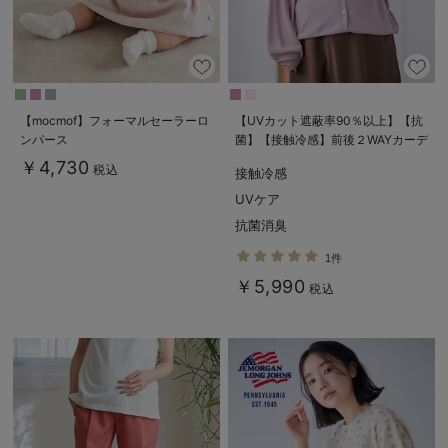
【mocmof】フォーマルセーラーロ
【UVカット遮蔽率90％以上】【抗
ンパース
菌】【接触冷感】前後２WAYカーデ
ィガン マタニティ・授乳服【出産
￥4,730
税込
接触冷感
後も長く使える】
UVケア
抗菌消臭
1件
￥5,990
税込