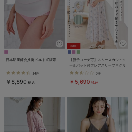
5%OFF
日本助産師会推奨 ベルト式腹帯
【親子コーデ可】スムースカシュク
ールパット付フレアスリーブネグリ
ジェ マタニティ・産後授乳服【出
14件
3件
産後も長く着れる】
￥8,890
￥5,690
税込
税込