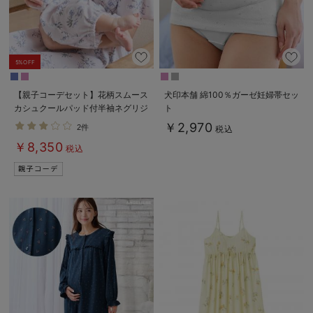
5%OFF
【親子コーデセット】花柄スムース
犬印本舗 綿100％ガーゼ妊婦帯セッ
カシュクールパッド付半袖ネグリジ
ト
ェ＆2wayオール 出産準備 ギフ
￥2,970
2件
税込
ト マタニティ・産後
￥8,350
税込