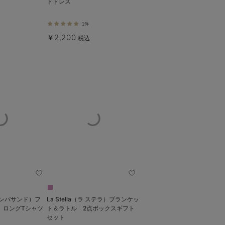
ドドレス
1件
￥2,200
税込
（アンパサンド）フ
La Stella（ラ ステラ）ブランケッ
 ロングTシャツ
ト＆ラトル 2点ボックスギフト
セット