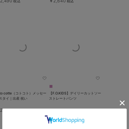
2,490
￥2,640
税込
税込
oto cotte（コトコト）メッセー
【F.O.KIDS】デイリーカットソー
スタイ｜出産 祝い
ストレートパンツ
2,090
￥1,430
税込
税込