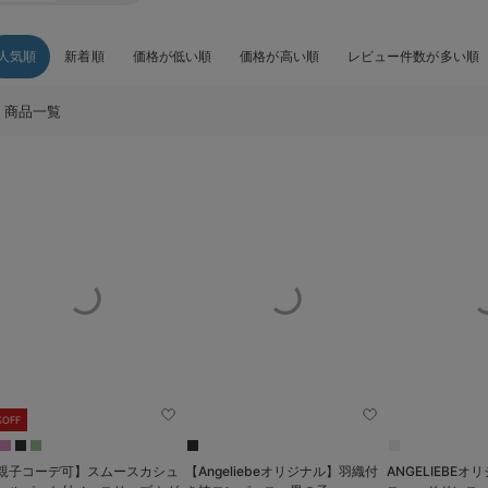
人気順
新着順
価格が低い順
価格が高い順
レビュー件数が多い順
商品一覧
%OFF
親子コーデ可】スムースカシュ
【Angeliebeオリジナル】羽織付
ANGELIEBEオリジナ