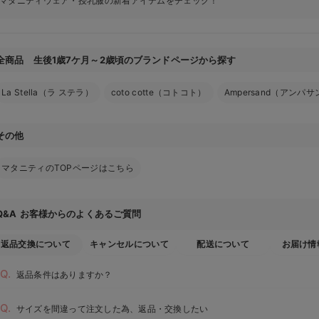
マタニティウェア・授乳服の新着アイテムをチェック！
全商品 生後1歳7ケ月～2歳頃のブランドページから探す
La Stella（ラ ステラ）
coto cotte（コトコト）
Ampersand（アンパ
その他
マタニティのTOPページはこちら
お客様からのよくあるご質問
Q&A
返品交換について
キャンセルについて
配送について
お届け情
返品条件はありますか？
サイズを間違って注文した為、返品・交換したい