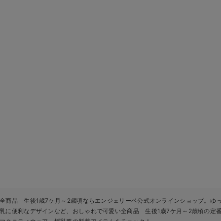
全商品 生後1歳7ケ月～2歳頃ならエンジェリーベ公式オンラインショップ。ゆ
乳に便利なデザインなど、おしゃれで可愛い全商品 生後1歳7ケ月～2歳頃の定