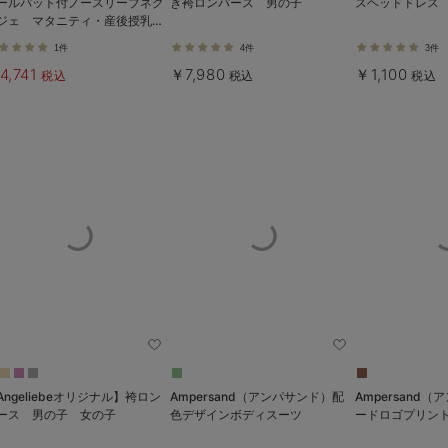
ールパット付ノースリーブネグ
き袴ロンパース 男の子
スヘッドドレス
ジェ マタニティ・産後授乳服
出産後も長く使える】
1件
4件
3件
4,741
￥7,980
￥1,100
税込
税込
税込
Angeliebeオリジナル】袴ロン
Ampersand（アンパサンド）配
Ampersand
ース 男の子 女の子
色デザインボディスーツ
ードロゴプリント