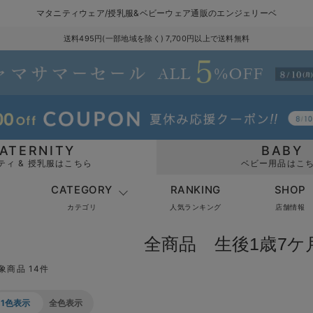
マタニティウェア/授乳服&ベビーウェア通販のエンジェリーベ
送料495円(一部地域を除く) 7,700円以上で送料無料
ATERNITY
BABY
ティ & 授乳服はこちら
ベビー用品はこ
CATEGORY
RANKING
SHOP
カテゴリ
人気ランキング
店舗情報
全商品 生後1歳7ケ
象商品 14件
1色表示
全色表示