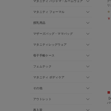
ク
マタニティ パジャマ・ルームウェア
リ
【
マタニティ フォーマル
￥
授乳用品
マザーズバッグ・ママバッグ
マタニティレッグウェア
母子手帳ケース
フェムテック
マタニティ ボディケア
その他
【
アウトレット
パ
再入荷