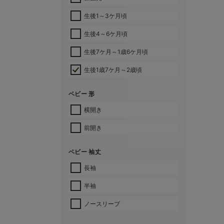
生後1～3ケ月頃
生後4～6ケ月頃
生後7ケ月～1歳6ケ月頃
生後1歳7ケ月～2歳頃
ベビー 形
横開き
前開き
ベビー 袖丈
長袖
半袖
ノースリーブ