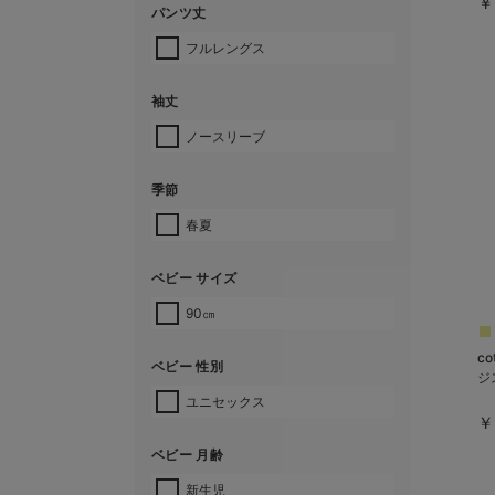
￥
パンツ丈
フルレングス
袖丈
ノースリーブ
季節
春夏
ベビー サイズ
90㎝
c
ベビー 性別
ジ
ユニセックス
￥
ベビー 月齢
新生児