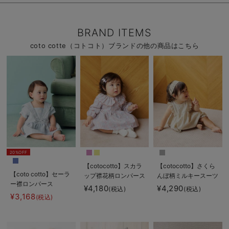
BRAND ITEMS
coto cotte（コトコト）ブランドの他の商品はこちら
20%OFF
【cotocotto】スカラ
【cotocotto】さくら
【coto cotto】セーラ
ップ襟花柄ロンパース
んぼ柄ミルキースーツ
ー襟ロンパース
¥4,180
¥4,290
(税込)
(税込)
¥3,168
(税込)