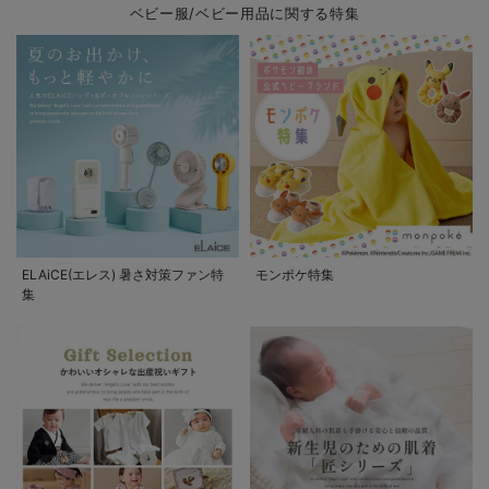
ベビー服/ベビー用品に関する特集
ELAiCE(エレス) 暑さ対策ファン特
モンポケ特集
集