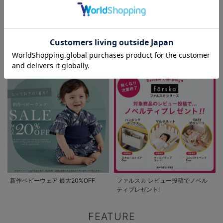
お気に入り商品を確認する
パジャマサマーセール全品5%OFF
夏休み応援クーポン MAX2,000円
OFF
coto cotte（コト
【Tino Tino】和風
コト）かぶと
袴オール 女の子
¥2,090
¥4,290
(税込)
(税込)
新作ベビーウェア 最大20%OFF
ファルスカ レビュー投稿でノベル
ティプレゼント!
FEATURE