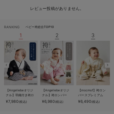
レビュー投稿がありません。
RANKING
ベビー袴総合TOP10
1
2
3
【Angeliebeオリジ
【Angeliebeオリジ
【mocmof】袴ロン
ナル】羽織付き袴ロ
ナル】袴ロンパー
パースプレミアム
ンパース 男の子
ス 男の子 女の子
男の子
¥7,980
¥6,980
¥6,490
(税込)
(税込)
(税込)