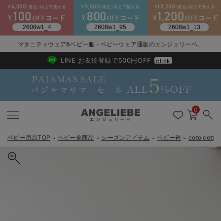
2026/NewArrival
送料495円(一部地域を除く) 7,700円以上で送料無料
マタニティウェア&ベビー服・ベビーウェア通販のエンジェリーベ。
LINE お友達登録で500円OFF
click
0
ベビー用品TOP
ベビー全商品
シーズンアイテム
ベビー袴
coto co
＞
＞
＞
＞
戻る
戻る
戻る
戻る
戻る
戻る
戻る
戻る
戻る
戻る
戻る
戻る
戻る
戻る
戻る
戻る
戻る
戻る
戻る
戻る
戻る
戻る
戻る
戻る
戻る
戻る
戻る
戻る
戻る
戻る
戻る
カートに入れる
新生児服全て
ベビー服全て
シーズンアイテム全て
ベビー・新生児 寝具全て
ベビー 雑貨全て
お出かけグッズ全て
ベビー｜季節の特集全て
アウトレット全て
特集全て
再入荷全て
送料無料アイテム全て
ブラキャミ おまとめ
【37周年祭セール】
気温差別オススメアイ
マタニティウェア お
こだわりの履き心地！
出産準備応援割全て
春のマタニティワンピ
Gift Selection 
冬の冷え対策インナー
入院準備の持ち物チェ
冬のあったか特集全て
coto cotte（コトコト）節句ガーランド
出産準備
ロンパース・カバーオール
甚平・浴衣
ベビーベッド・布団 （ベビー・新生児）
ベビーカー
猛暑からベビーを守るひんやりグッズ
【アウトレット】ワンピース
抗菌防臭加工
再入荷｜インナー
ベビーチェア（ハイローチェア）・ベビーラック
ワンピース
【37周年祭セール】2
【15℃】3月下旬～
動きやすく着回しでき
強撚スムース(コスパ
【おまとめ割】パジャ
カジュアル
ジャケット派
マタニティパジャマ
【オフィスカジュアル
レギンスタイプ
【フォーマル】ワンピ
【ベビー】長袖
ハンカチ
快適ウェア10%OFF
セットアップ・ レイ
〜3,000円（税込）
薄くてあったか
入院してすぐ使うグッ
【冬のあったか特集】