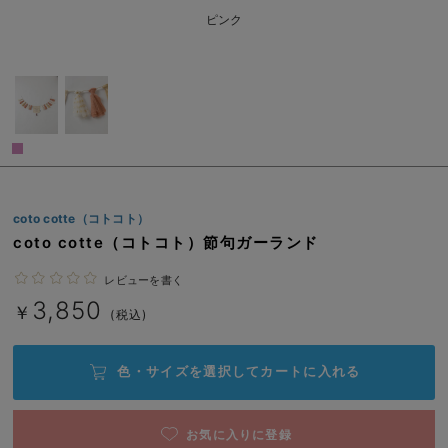
ベビー リュック
erbaviva（エルバビーバ）
ピンク
ベビー 小物
安心の日本製。先輩ママが買ってよかった！本当に必要な出産準備品
ハレの日に着るANGELIEBEのセレモニー
買って正解！高評価レビューアイテム
冬に可愛いニットがお得！
coto cotte（コトコト）
親子コーデ｜ママとベビーにおすすめ！
coto cotte（コトコト）節句ガーランド
便利な育児家電
レビューを書く
Gift Selection 出産祝い
3,850
￥
(税込)
ロンパースはいつからいつまで使う？選ぶポイントも解説！
色・サイズを選択して
カートに入れる
保育園・入園準備特集
ファルスカ
お気に入りに登録