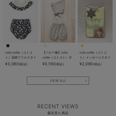
coto cotte（コトコ
【ベビー服】coto
coto cotte（コトコ
ト）花柄フリルスタイ
cotte（コトコト）ボ
ト）メッセージスタイ
&ブルマ2点セット
ンネット＆ブルマセッ
｜出産 祝い
¥3,080
¥3,190
¥2,090
(税込)
(税込)
(税込)
ト
VIEW ALL
RECENT VIEWS
最近見た商品