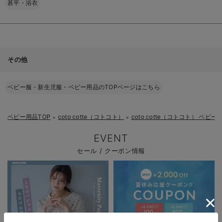
甚平・浴衣
その他
ベビー服・新生児服・ベビー用品のTOPページはこちら
ベビー用品TOP
coto cotte（コトコト）
coto cotte（コトコト） ベビー
＞
＞
EVENT
セール / クーポン情報
お買い物を続ける
カートへ進む
RELATED ITEMS
関連商品
2
2