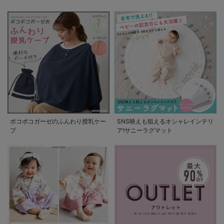
の使い方
ポコポコガーゼのふんわり授乳ケー
SNS映えも狙えるオシャレインテリ
プ
ア!サニーラグマット