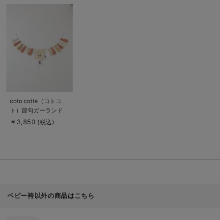
商
品
詳
細
を
見
る
商
coto cotte（コトコ
品
ト）節句ガーランド
詳
細
￥3,850
(税込)
を
見
る
ベビー袴以外の商品はこちら