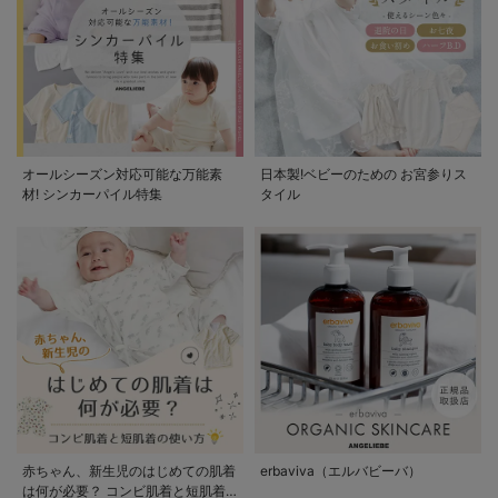
オールシーズン対応可能な万能素
日本製!ベビーのための お宮参りス
材! シンカーパイル特集
タイル
赤ちゃん、新生児のはじめての肌着
erbaviva（エルバビーバ）
は何が必要？ コンビ肌着と短肌着