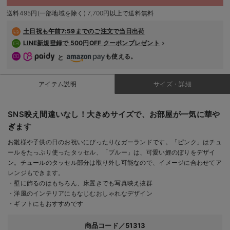
デロンギ
送料495円(一部地域を除く) 7,700円以上で送料無料
入院準備の持ち物チェック
土日祝も
午前7:59までのご注文で当日出荷
LINE新規登録で 500円OFF クーポンプレゼント
も使える。
と
アイテム説明
サイズ・詳細
SNS映え間違いなし！大きめサイズで、お部屋が一気に華や
ぎます
お雛様や子供の日のお祝いにぴったりなガーランドです。「ピンク」はチュ
ールをたっぷり使ったタッセル、「ブルー」は、可愛い鯉のぼりをデザイ
ン。チュールのタッセル部分は取り外し可能なので、イメージに合わせてア
レンジもできます。
・壁に飾るのはもちろん、床置きでも写真映え抜群
・洋風のインテリアにもなじむおしゃれなデザイン
・ギフトにもおすすめです
商品コード／51313