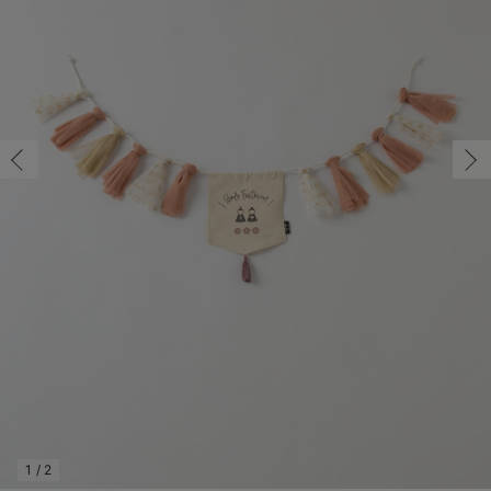
フリー/残り1点
コンビ肌着・新生児/ベビー肌着
ベビー ワンピース
ベビー袴
ベビー ブランケット・タオルケット
子育て便利家電
抱っこ紐
夏のお役立ちベビーウェア
【アウトレット】トップス・授乳トップス
透け防止
再入荷｜アウター
トップス
【37周年祭セール】4
【〜10℃】3月中旬
涼しくて可愛い「ワン
デニム
きれいめトップス派
マタニティインナー
【オフィスカジュアル
パンツタイプ
【フォーマル】ボトム
【ベビー】半袖
2WAYオール
Aライン ・フレアワ
〜5,000円（税込）
綿混素材
赤ちゃんへ使うもの
【冬のあったか特集】
フリー/残り1点
ツーウェイオール・2WAYオール（新生児）
ベビー パンツ
おくるみ（新生児）
プレイマット・ベビー マット
ベビーケープ
シンカーパイル特集
【アウトレット】ボトムス
見えてもカワイイ
パンツ
レギンス
きれいめスカート派
ベビー
【フォーマル】トップ
【ベビー】グッズ
コンビ肌着
Iライン ・タイトシ
〜10,000円（税込）
腹巻・ひざ上パンツ
産後に使うグッズ
【冬のあったか特集】
￥3,850
ベビー ブルマ
ベビー 雑貨 小物
ベビーの動物なりきり特集
【アウトレット】パジャマ
コットン素材
スカート
オフィス
きれいめ美脚パンツ派
短肌着
快適ウェア10%OFF
ジャンパースカート/
10,001円（税込）〜
保温&リカバリー
【冬のあったか特集】
カートに入れる
ベビー スカート
ベビー安全グッズ
ベビー 夏のお役立ちグッズ特集
【アウトレット】インナー
冷房対策
パジャマ
ツィード派
セット
ワーク・オフィス
女の子におススメのギ
レギンス・タイツ
ピンク
ベビートップス
ベビーおもちゃ
【素材別】ベビーロンパース特集
【アウトレット】ベビー
接触冷感素材
インナー
MAX55%OFF ブラッ
王道シンプル派
カジュアル
男の子におススメのギ
カップ付きインナー
閉じる
ベビー アウター
メモリアルグッズ
袴ロンパース特集
Tシャツブラ
雑貨
セットアップ派
フォーマル / オケー
定番ギフト
あったか度◎
ベビー セットアップ
授乳・調乳・お食事
ブラトップ
ベビー
あったかアイテム｜ベ
もらって嬉しいギフト
裏起毛素材
スタイ・よだれかけ（新生児・ベビー）
哺乳瓶
親子セット
かわいくておもしろい
ベビー帽子（新生児・乳児）
赤ちゃん 洗剤・洗濯用品・お掃除
快適機能ウェア特集 トップス
何枚あっても嬉しいア
新生児スリーパー・ベビーパジャマ
赤ちゃん お風呂・ベビースキンケア
快適機能ウェア特集 ボトムス
長く使えるアイテム
おむつ関連グッズ
快適機能ウェア特集 パジャマ
ベビーシューズ・ファーストシューズ・ベビー靴下
お部屋映えアイテム
1
/
2