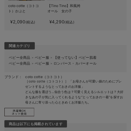
coto cotte（コトコ
【Tino Tino】和風袴
ト）かぶと
オール 女の子
¥2,090
¥4,290
(税込)
(税込)
関連カテゴリ
ベビー全商品
ベビー服
【使ってない】ベビー肌着
＞
＞
ベビー全商品
ベビー服
ロンパース・カバーオール
＞
＞
ブランド：
coto cotte（コトコト）
［coto cotte（コトコト）］ 「お母さんが可愛い娘のためにプレ
ゼントするようなとっておきのお洋服」
どんな服を選ぼう…似合う色は？可愛く見えるシルエットは？大好
きなあの子が気に入ってくれるような“とっておきの一着”を探すお
母さんに寄り添った心ときめくお洋服たち。
商品は以下にも掲載されています