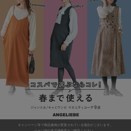
マタニティ パンツ
マタニティ ショーツ
授乳トップス
マタニティ オフィス 通勤服
授乳 ケープ
マタニティレギンス
【アウトレット】トップス・授乳トップス
透け防止
再入荷｜アウター
トップス
【37周年祭セール】4
【〜10℃】3月中旬
涼しくて可愛い「ワン
デニム
きれいめトップス派
マタニティインナー
【オフィスカジュアル
パンツタイプ
【フォーマル】ボトム
【ベビー】半袖
2WAYオール
Aライン ・フレアワ
〜5,000円（税込）
綿混素材
赤ちゃんへ使うもの
【冬のあったか特集】
マタニティ スカート
妊婦帯・腹帯・産前ガードル
マタニティ ドレス（結婚式・お呼ばれ）
【アウトレット】ボトムス
見えてもカワイイ
パンツ
レギンス
きれいめスカート派
ベビー
【フォーマル】トップ
【ベビー】グッズ
コンビ肌着
Iライン ・タイトシ
〜10,000円（税込）
腹巻・ひざ上パンツ
産後に使うグッズ
【冬のあったか特集】
マタニティ トップス
マタニティ 授乳 キャミソール
マタニティ フォーマル パンツ・ボトムス
【アウトレット】パジャマ
コットン素材
スカート
オフィス
きれいめ美脚パンツ派
短肌着
快適ウェア10%OFF
ジャンパースカート/
10,001円（税込）〜
保温&リカバリー
【冬のあったか特集】
マタニティ アウター（コート）・ママコート
産褥ショーツ
【アウトレット】インナー
冷房対策
パジャマ
ツィード派
セット
ワーク・オフィス
女の子におススメのギ
レギンス・タイツ
骨盤・マタニティベルト （妊娠中・産後）
【アウトレット】ベビー
接触冷感素材
インナー
MAX55%OFF ブラッ
王道シンプル派
カジュアル
男の子におススメのギ
カップ付きインナー
産後 ガードル インナー
Tシャツブラ
雑貨
セットアップ派
フォーマル / オケー
定番ギフト
あったか度◎
マタニティ 腹巻き
ブラトップ
ベビー
あったかアイテム｜ベ
もらって嬉しいギフト
裏起毛素材
親子セット
かわいくておもしろい
快適機能ウェア特集 トップス
何枚あっても嬉しいア
快適機能ウェア特集 ボトムス
長く使えるアイテム
快適機能ウェア特集 パジャマ
お部屋映えアイテム
キャンペーン等で商品価格が変更されている場合がございます。
ページ内の表示価格等をご確認ください。