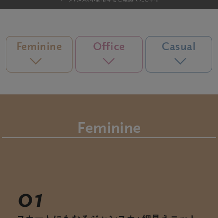
erbaviva（エルバビーバ）
安心の日本製。先輩ママが買ってよかった！本当に必要な出産準備品
Feminine
Office
Casual
ハレの日に着るANGELIEBEのセレモニー
買って正解！高評価レビューアイテム
冬に可愛いニットがお得！
親子コーデ｜ママとベビーにおすすめ！
Feminine
便利な育児家電
Gift Selection 出産祝い
ロンパースはいつからいつまで使う？選ぶポイントも解説！
01
保育園・入園準備特集
ファルスカ