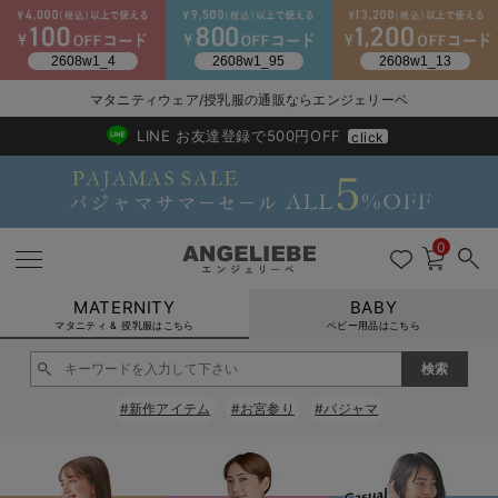
マタニティウェア/授乳服の通販ならエンジェリーベ
2026/NewArrival
送料495円(一部地域を除く) 7,700円以上で送料無料
LINE お友達登録で500円OFF
click
0
MATERNITY
BABY
マタニティ & 授乳服はこちら
ベビー用品はこちら
戻る
戻る
戻る
戻る
戻る
戻る
戻る
戻る
戻る
戻る
戻る
戻る
戻る
戻る
戻る
戻る
戻る
戻る
戻る
戻る
戻る
戻る
戻る
戻る
戻る
戻る
戻る
戻る
戻る
戻る
戻る
#新作アイテム
#お宮参り
#パジャマ
マタニティウェア全て
マタニティ 下着・インナー全て
授乳服全て
マタニティ フォーマル全て
授乳用品全て
マタニティレッグウェア全て
マタニティ ボディケア全て
アウトレット全て
特集全て
再入荷全て
送料無料アイテム全て
ブラキャミ おまとめ
【37周年祭セール】
気温差別オススメアイ
マタニティウェア お
こだわりの履き心地！
出産準備応援割全て
春のマタニティワンピ
Gift Selection 
冬の冷え対策インナー
入院準備の持ち物チェ
冬のあったか特集全て
マタニティ ワンピース
授乳ワンピース
マタニティ スーツ
妊婦用 抱き枕・授乳クッション
マタニティストッキング・タイツ
妊娠線クリーム
【アウトレット】ワンピース
抗菌防臭加工
再入荷｜インナー
授乳ブラ・マタニティブラ（マタニティインナー・産後用品）
ワンピース
【37周年祭セール】2
【15℃】3月下旬～
動きやすく着回しでき
強撚スムース(コスパ
【おまとめ割】パジャ
カジュアル
ジャケット派
マタニティパジャマ
【オフィスカジュアル
レギンスタイプ
【フォーマル】ワンピ
【ベビー】長袖
ハンカチ
快適ウェア10%OFF
セットアップ・ レイ
〜3,000円（税込）
薄くてあったか
入院してすぐ使うグッ
【冬のあったか特集】