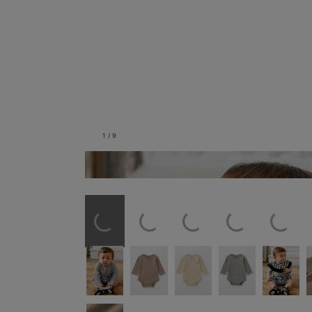
1
/
9
グレー