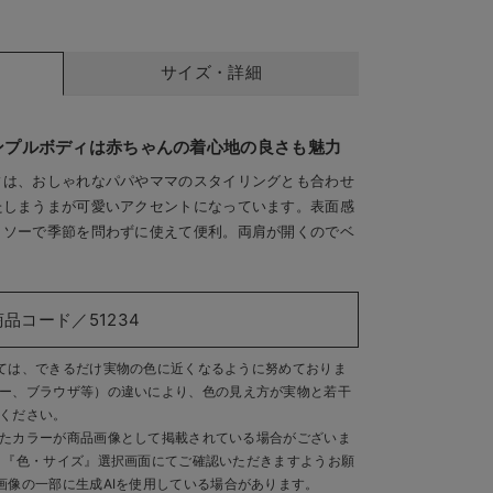
サイズ・詳細
ンプルボディは赤ちゃんの着心地の良さも魅力
ィは、おしゃれなパパやママのスタイリングとも合わせ
たしまうまが可愛いアクセントになっています。表面感
トソーで季節を問わずに使えて便利。両肩が開くのでベ
ュ
オ
商品コード／51234
ては、できるだけ実物の色に近くなるように努めておりま
ー、ブラウザ等）の違いにより、色の見え方が実物と若干
ください。
たカラーが商品画像として掲載されている場合がございま
、『色・サイズ』選択画面にてご確認いただきますようお願
画像の一部に生成AIを使用している場合があります。