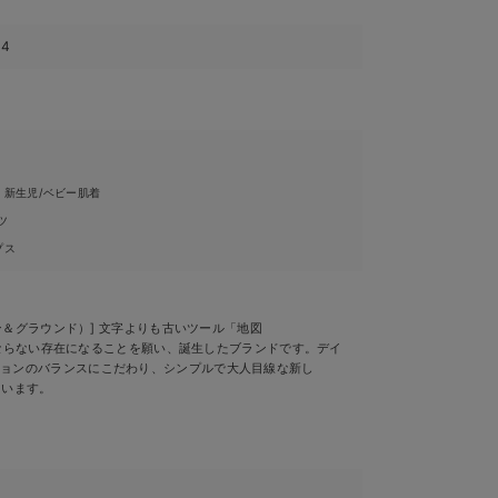
44
・新生児/ベビー肌着
ツ
プス
ャン＆グラウンド）] 文字よりも古いツール「地図
くてはならない存在になることを願い、誕生したブランドです。デイ
ションのバランスにこだわり、シンプルで大人目線な新し
しています。