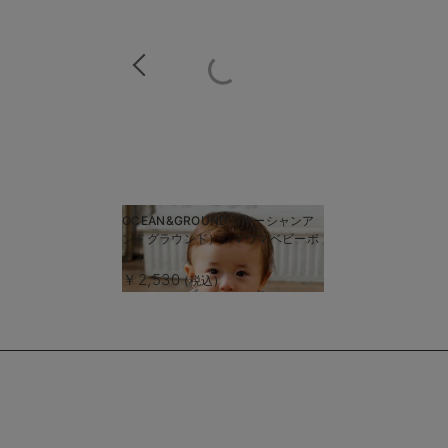
商
OCEAN&GROUND（オーシャンア
商
ンドグラウンド）シマウマベビーボ
品
品
ディ
詳
詳
￥2,530
(税込)
細
細
を
を
見
見
る
る