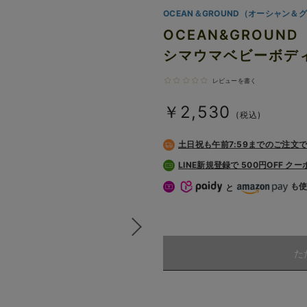
OCEAN＆GROUND（オーシャン＆
OCEAN&GROU
シマウマベビーボデ
レビューを書く
￥2,530
(税込)
土日祝も
午前7:59までのご注文
LINE新規登録で 500円OFF ク
も
と
た