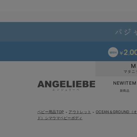
M
マタニ
NEWITEM
新商品
ベビー用品TOP
アウトレット
OCEAN＆GROUND
＞
＞
ド）シマウマベビーボディ