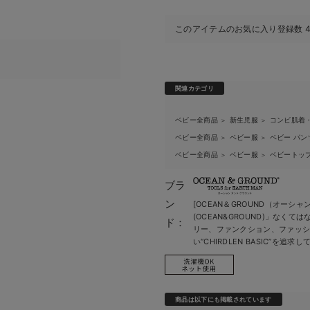
このアイテムのお気に入り登録数
関連カテゴリ
ベビー全商品
新生児服
コンビ肌着
＞
＞
ベビー全商品
ベビー服
ベビー パン
＞
＞
ベビー全商品
ベビー服
ベビートッ
＞
＞
ブラ
ン
[OCEAN＆GROUND（オーシ
(OCEAN&GROUND)」な
ド：
リー、ファンクション、ファッ
い“CHIRDLEN BASIC”を追求
商品は以下にも掲載されています