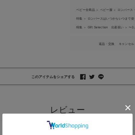
ベビー全商品
ベビー服
ロンパース
＞
＞
特集
ロンパースはいつからいつまで使
＞
特集
Gift Selection 出産祝い
〜3
＞
＞
返品・交換
キャンセル
このアイテムをシェアする
>
レビュー
レビューを書く
質問する