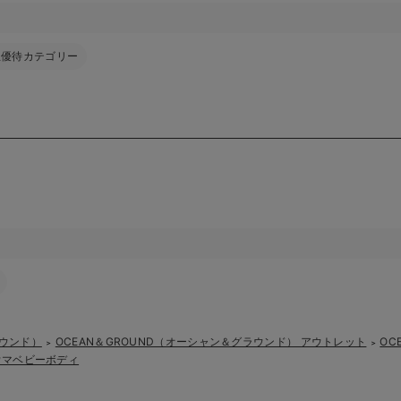
主優待カテゴリー
ラウンド）
OCEAN＆GROUND（オーシャン＆グラウンド） アウトレット
OC
＞
＞
ウマベビーボディ