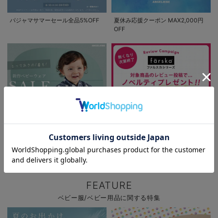
パジャマサマーセール全品5%OFF
夏休み応援クーポン MAX2,000円
OFF
お気に入り商品を確認する
お買い物を続ける
カートへ進む
新作ベビーウェア 最大20%OFF
ファルスカ レビュー投稿でノベル
ティプレゼント!
FEATURE
ベビー服/ベビー用品に関する特集