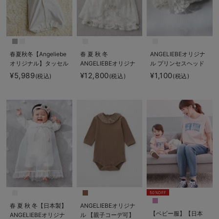
春夏秋冬【Angeliebe
春 夏 秋 冬
ANGELIEBEオリジナ
オリジナル】タッセル
ANGELIEBEオリジナ
ル プリンセスヘッド
付きおめかしドレス＆
ル プリンセスセレモ
ドレス
¥5,989
¥12,800
¥1,100
(税込)
(税込)
(税込)
帽子セット
ニードレス
50%OFF
春 夏 秋 冬【日本製】
ANGELIEBEオリジナ
【ベビー服】【日本
ANGELIEBEオリジナ
ル 【親子コーデ可】