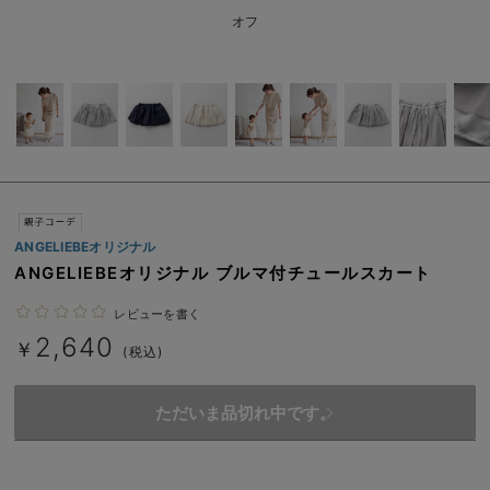
ベビー リュック
erbaviva（エルバビーバ）
オフ
ベビー 小物
安心の日本製。先輩ママが買ってよかった！本当に必要な出産準備品
ハレの日に着るANGELIEBEのセレモニー
買って正解！高評価レビューアイテム
冬に可愛いニットがお得！
親子コーデ｜ママとベビーにおすすめ！
ANGELIEBEオリジナル
ANGELIEBEオリジナル ブルマ付チュールスカート
便利な育児家電
レビューを書く
Gift Selection 出産祝い
2,640
￥
(税込)
ロンパースはいつからいつまで使う？選ぶポイントも解説！
ただいま品切れ中です。
保育園・入園準備特集
ファルスカ