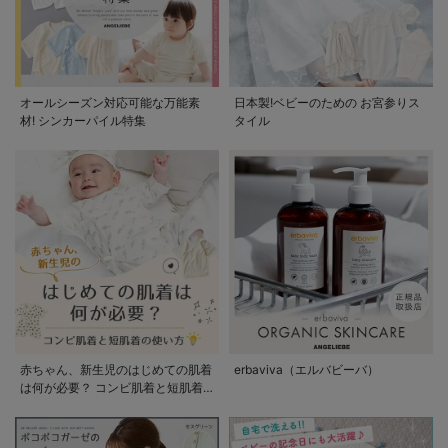
オールシーズン対応可能な万能素
日本製!ベビーのための お宮参りス
材! シンカーパイル特集
タイル
赤ちゃん、新生児のはじめての肌着
erbaviva（エルバビーバ）
は何が必要？ コンビ肌着と短肌着
の使い方