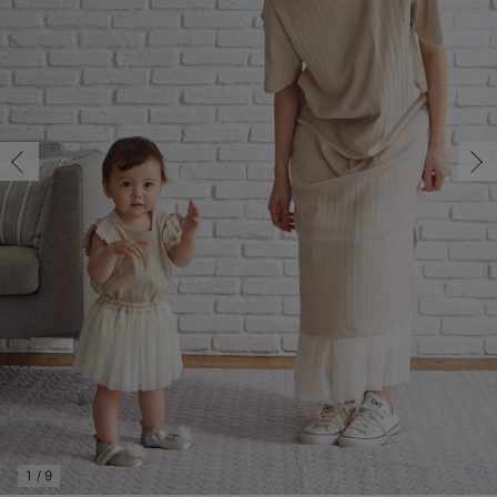
コンビ肌着・新生児/ベビー肌着
ベビー ワンピース
ベビー袴
ベビー ブランケット・タオルケット
子育て便利家電
抱っこ紐
夏のお役立ちベビーウェア
【アウトレット】トップス・授乳トップス
透け防止
再入荷｜アウター
トップス
【37周年祭セール】4
【〜10℃】3月中旬
涼しくて可愛い「ワン
デニム
きれいめトップス派
マタニティインナー
【オフィスカジュアル
パンツタイプ
【フォーマル】ボトム
【ベビー】半袖
2WAYオール
Aライン ・フレアワ
〜5,000円（税込）
綿混素材
赤ちゃんへ使うもの
【冬のあったか特集】
ツーウェイオール・2WAYオール（新生児）
ベビー パンツ
おくるみ（新生児）
プレイマット・ベビー マット
ベビーケープ
シンカーパイル特集
【アウトレット】ボトムス
見えてもカワイイ
パンツ
レギンス
きれいめスカート派
ベビー
【フォーマル】トップ
【ベビー】グッズ
コンビ肌着
Iライン ・タイトシ
〜10,000円（税込）
腹巻・ひざ上パンツ
産後に使うグッズ
【冬のあったか特集】
ベビー ブルマ
ベビー 雑貨 小物
ベビーの動物なりきり特集
【アウトレット】パジャマ
コットン素材
スカート
オフィス
きれいめ美脚パンツ派
短肌着
快適ウェア10%OFF
ジャンパースカート/
10,001円（税込）〜
保温&リカバリー
【冬のあったか特集】
ベビー スカート
ベビー安全グッズ
ベビー 夏のお役立ちグッズ特集
【アウトレット】インナー
冷房対策
パジャマ
ツィード派
セット
ワーク・オフィス
女の子におススメのギ
レギンス・タイツ
ベビートップス
ベビーおもちゃ
【素材別】ベビーロンパース特集
【アウトレット】ベビー
接触冷感素材
インナー
MAX55%OFF ブラッ
王道シンプル派
カジュアル
男の子におススメのギ
カップ付きインナー
ベビー アウター
メモリアルグッズ
袴ロンパース特集
Tシャツブラ
雑貨
セットアップ派
フォーマル / オケー
定番ギフト
あったか度◎
ベビー セットアップ
授乳・調乳・お食事
ブラトップ
ベビー
あったかアイテム｜ベ
もらって嬉しいギフト
裏起毛素材
スタイ・よだれかけ（新生児・ベビー）
哺乳瓶
親子セット
かわいくておもしろい
ベビー帽子（新生児・乳児）
赤ちゃん 洗剤・洗濯用品・お掃除
快適機能ウェア特集 トップス
何枚あっても嬉しいア
新生児スリーパー・ベビーパジャマ
赤ちゃん お風呂・ベビースキンケア
快適機能ウェア特集 ボトムス
長く使えるアイテム
おむつ関連グッズ
快適機能ウェア特集 パジャマ
ベビーシューズ・ファーストシューズ・ベビー靴下
お部屋映えアイテム
1
/
9