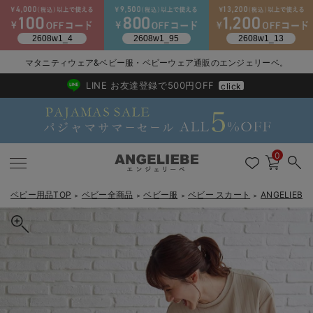
2026/NewArrival
送料495円(一部地域を除く) 7,700円以上で送料無料
マタニティウェア&ベビー服・ベビーウェア通販のエンジェリーベ。
LINE お友達登録で500円OFF
click
0
ベビー用品TOP
ベビー全商品
ベビー服
ベビー スカート
ANGELIE
＞
＞
＞
＞
戻る
戻る
戻る
戻る
戻る
戻る
戻る
戻る
戻る
戻る
戻る
戻る
戻る
戻る
戻る
戻る
戻る
戻る
戻る
戻る
戻る
戻る
戻る
戻る
戻る
戻る
戻る
戻る
戻る
戻る
戻る
新生児服全て
ベビー服全て
シーズンアイテム全て
ベビー・新生児 寝具全て
ベビー 雑貨全て
お出かけグッズ全て
ベビー｜季節の特集全て
アウトレット全て
特集全て
再入荷全て
送料無料アイテム全て
ブラキャミ おまとめ
【37周年祭セール】
気温差別オススメアイ
マタニティウェア お
こだわりの履き心地！
出産準備応援割全て
春のマタニティワンピ
Gift Selection 
冬の冷え対策インナー
入院準備の持ち物チェ
冬のあったか特集全て
出産準備
ロンパース・カバーオール
甚平・浴衣
ベビーベッド・布団 （ベビー・新生児）
ベビーカー
猛暑からベビーを守るひんやりグッズ
【アウトレット】ワンピース
抗菌防臭加工
再入荷｜インナー
ベビーチェア（ハイローチェア）・ベビーラック
ワンピース
【37周年祭セール】2
【15℃】3月下旬～
動きやすく着回しでき
強撚スムース(コスパ
【おまとめ割】パジャ
カジュアル
ジャケット派
マタニティパジャマ
【オフィスカジュアル
レギンスタイプ
【フォーマル】ワンピ
【ベビー】長袖
ハンカチ
快適ウェア10%OFF
セットアップ・ レイ
〜3,000円（税込）
薄くてあったか
入院してすぐ使うグッ
【冬のあったか特集】