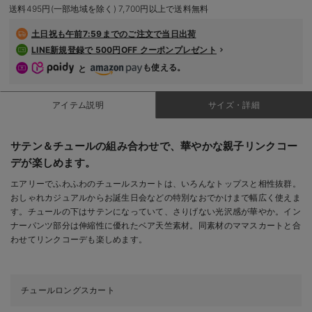
送料495円(一部地域を除く) 7,700円以上で送料無料
デロンギ
土日祝も
午前7:59までのご注文で当日出荷
入院準備の持ち物チェック
LINE新規登録で 500円OFF クーポンプレゼント
も使える。
と
アイテム説明
サイズ・詳細
サテン＆チュールの組み合わせで、華やかな親子リンクコー
デが楽しめます。
エアリーでふわふわのチュールスカートは、いろんなトップスと相性抜群。
おしゃれカジュアルからお誕生日会などの特別なおでかけまで幅広く使えま
す。チュールの下はサテンになっていて、さりげない光沢感が華やか。イン
ナーパンツ部分は伸縮性に優れたベア天竺素材。同素材のママスカートと合
わせてリンクコーデも楽しめます。
チュールロングスカート