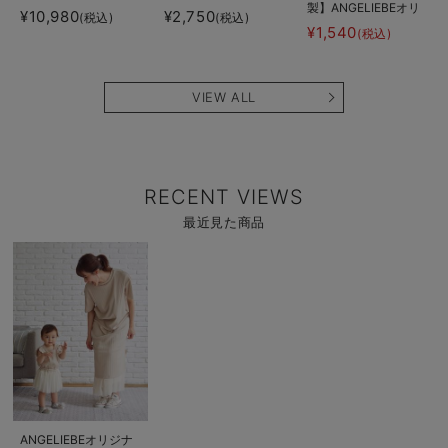
製】ANGELIEBEオリ
ル リバティ小花柄
フリル衿テレコボディ
¥10,980
¥2,750
(税込)
(税込)
ジナルカレッジロゴロ
セレモニードレス
¥1,540
(税込)
ンパース
VIEW ALL
RECENT VIEWS
最近見た商品
商
品
詳
細
を
見
る
商
ANGELIEBEオリジナ