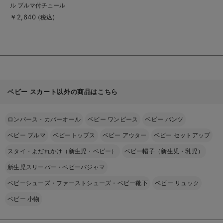
品
ル ブルマ付チュール
詳
細
スカート
￥2,640
(税込)
を
見
る
ベビー スカート以外の商品はこちら
ロンパース・カバーオール
ベビー ワンピース
ベビー パンツ
ベビー ブルマ
ベビートップス
ベビー アウター
ベビー セットアップ
スタイ・よだれかけ（新生児・ベビー）
ベビー帽子（新生児・乳児）
新生児スリーパー・ベビーパジャマ
ベビーシューズ・ファーストシューズ・ベビー靴下
ベビー リュック
ベビー 小物