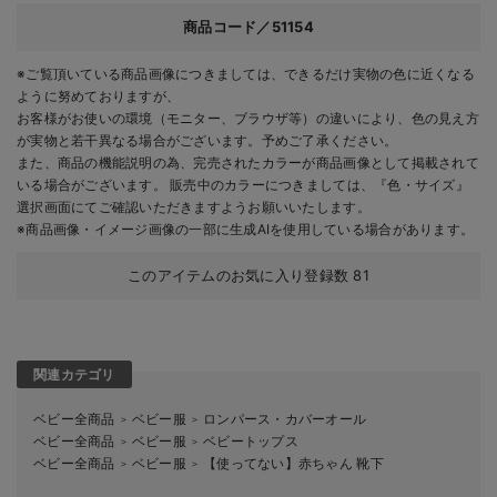
商品コード／51154
※ご覧頂いている商品画像につきましては、できるだけ実物の色に近くなる
ように努めておりますが、
お客様がお使いの環境（モニター、ブラウザ等）の違いにより、色の見え方
が実物と若干異なる場合がございます。予めご了承ください。
また、商品の機能説明の為、完売されたカラーが商品画像として掲載されて
いる場合がございます。 販売中のカラーにつきましては、『色・サイズ』
選択画面にてご確認いただきますようお願いいたします。
※商品画像・イメージ画像の一部に生成AIを使用している場合があります。
このアイテムのお気に入り登録数
81
関連カテゴリ
ベビー全商品
ベビー服
ロンパース・カバーオール
＞
＞
ベビー全商品
ベビー服
ベビートップス
＞
＞
ベビー全商品
ベビー服
【使ってない】赤ちゃん 靴下
＞
＞