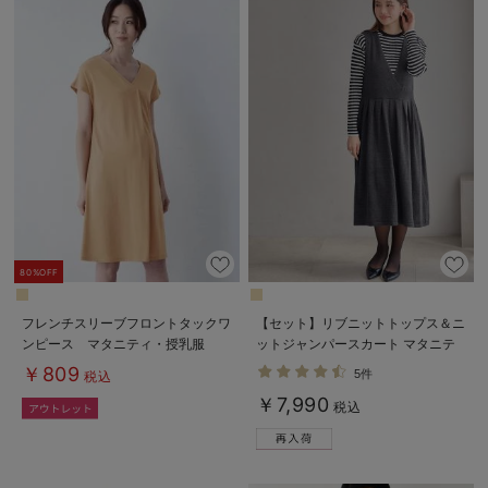
80%OFF
フレンチスリーブフロントタックワ
【セット】リブニットトップス＆ニ
ンピース マタニティ・授乳服
ットジャンパースカート マタニテ
ィ・授乳服 【出産後も長く使え
￥809
5件
税込
る】
￥7,990
税込