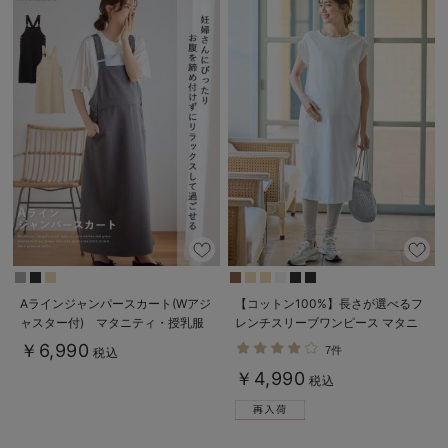
Aラインジャンパースカート(Wアジ
【コットン100%】長さが選べるフ
ャスター付) マタニティ・授乳服
レンチスリーブワンピース マタニ
【出産後も長く着られる】
ティ・産後授乳服【出産後も長く使
￥6,990
7件
税込
える】
￥4,990
税込