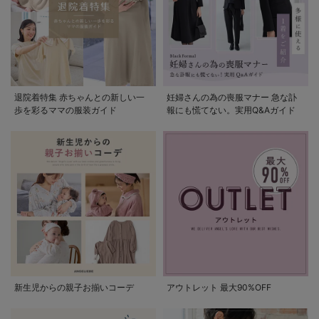
退院着特集 赤ちゃんとの新しい一
妊婦さんの為の喪服マナー 急な訃
歩を彩るママの服装ガイド
報にも慌てない。実用Q&Aガイド
新生児からの親子お揃いコーデ
アウトレット 最大90%OFF