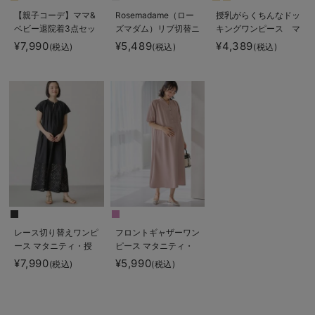
【親子コーデ】ママ&
Rosemadame（ロー
授乳がらくちんなドッ
ベビー退院着3点セッ
ズマダム）リブ切替ニ
キングワンピース マ
ト 出産準備 ギフ
ットワンピ マタニテ
タニティ・授乳服【出
¥7,990
¥5,489
¥4,389
(税込)
(税込)
(税込)
ト マタニティ・産後
ィ・授乳服【産後まで
産後も長く使える】
【出産後も長く使え
長く使える】
Rosemadame（ロー
る】
ズマダム）
レース切り替えワンピ
フロントギャザーワン
ース マタニティ・授
ピース マタニティ・
乳服 【出産後も長く
授乳服 【出産後も長
¥7,990
¥5,990
(税込)
(税込)
使える】
く使える】