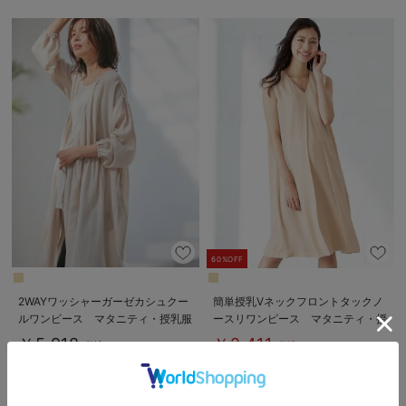
60%OFF
2WAYワッシャーガーゼカシュクー
簡単授乳Vネックフロントタックノ
ルワンピース マタニティ・授乳服
ースリワンピース マタニティ・授
【出産後も長く使える】
乳服【出産後も長く使える】
￥5,918
￥2,411
税込
税込