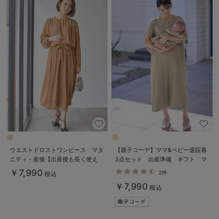
ウエストドロストワンピース マタ
【親子コーデ】ママ&ベビー退院着
ニティ・産後【出産後も長く使え
3点セット 出産準備 ギフト マ
る】
タニティ・産後【出産後も長く使え
￥7,990
2件
税込
る】
￥7,990
税込