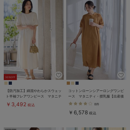
30%OFF
【防汚加工】綿混やわらかスウェッ
コットンローンシアーロングワンピ
ト半袖フレアワンピース マタニテ
ース マタニティ・授乳服【出産後
ィ・産後【出産後も長く使える】
も長く使える】
￥3,492
8件
税込
￥6,578
税込