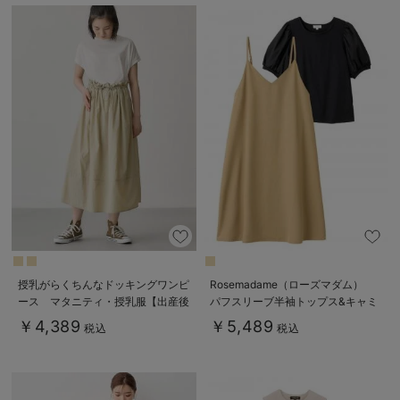
授乳がらくちんなドッキングワンピ
Rosemadame（ローズマダム）
ース マタニティ・授乳服【出産後
パフスリーブ半袖トップス&キャミ
も長く使える】Rosemadame（ロ
ワンピセット マタニティ・産後授
￥4,389
￥5,489
税込
税込
ーズマダム）
乳服【出産後も長く使える】