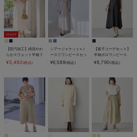
30%OFF
【防汚加工】綿混やわ
シアージャケット×ノ
【親子コーデセット】
らかスウェット半袖フ
ースリワンピースセッ
半袖ポロワンピース
レアワンピース マタ
ト マタニティ・産後
（ひざ下丈）＆襟付き
¥3,492
¥6,589
¥8,790
(税込)
(税込)
(税込)
ニティ・産後【出産後
【産後も長く着れる】
ポロロンパース 出産
も長く使える】
Rosemadame（ロー
準備 ギフト マタニ
ズマダム）
ティ・授乳服