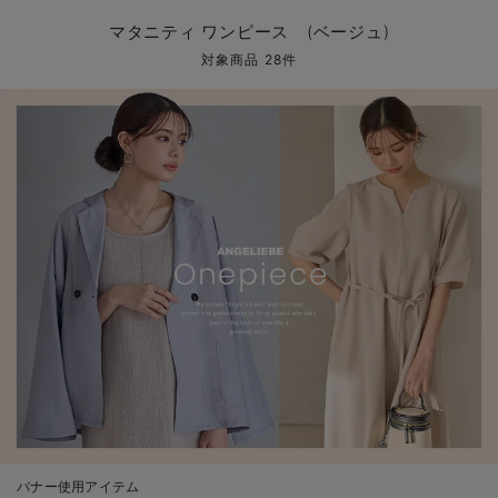
マタニティ パンツ
マタニティ ショーツ
授乳トップス
マタニティ オフィス 通勤服
授乳 ケープ
マタニティレギンス
【アウトレット】トップス・授乳トップス
透け防止
再入荷｜アウター
トップス
【37周年祭セール】4
【〜10℃】3月中旬
涼しくて可愛い「ワン
デニム
きれいめトップス派
マタニティインナー
【オフィスカジュアル
パンツタイプ
【フォーマル】ボトム
【ベビー】半袖
2WAYオール
Aライン ・フレアワ
〜5,000円（税込）
綿混素材
赤ちゃんへ使うもの
【冬のあったか特集】
マタニティ ワンピース (ベージュ)
マタニティ スカート
妊婦帯・腹帯・産前ガードル
マタニティ ドレス（結婚式・お呼ばれ）
【アウトレット】ボトムス
見えてもカワイイ
パンツ
レギンス
きれいめスカート派
ベビー
【フォーマル】トップ
【ベビー】グッズ
コンビ肌着
Iライン ・タイトシ
〜10,000円（税込）
腹巻・ひざ上パンツ
産後に使うグッズ
【冬のあったか特集】
対象商品 28件
マタニティ トップス
マタニティ 授乳 キャミソール
マタニティ フォーマル パンツ・ボトムス
【アウトレット】パジャマ
コットン素材
スカート
オフィス
きれいめ美脚パンツ派
短肌着
快適ウェア10%OFF
ジャンパースカート/
10,001円（税込）〜
保温&リカバリー
【冬のあったか特集】
マタニティ アウター（コート）・ママコート
産褥ショーツ
【アウトレット】インナー
冷房対策
パジャマ
ツィード派
セット
ワーク・オフィス
女の子におススメのギ
レギンス・タイツ
骨盤・マタニティベルト （妊娠中・産後）
【アウトレット】ベビー
接触冷感素材
インナー
MAX55%OFF ブラッ
王道シンプル派
カジュアル
男の子におススメのギ
カップ付きインナー
産後 ガードル インナー
Tシャツブラ
雑貨
セットアップ派
フォーマル / オケー
定番ギフト
あったか度◎
マタニティ 腹巻き
ブラトップ
ベビー
あったかアイテム｜ベ
もらって嬉しいギフト
裏起毛素材
親子セット
かわいくておもしろい
快適機能ウェア特集 トップス
何枚あっても嬉しいア
快適機能ウェア特集 ボトムス
長く使えるアイテム
快適機能ウェア特集 パジャマ
お部屋映えアイテム
バナー使用アイテム