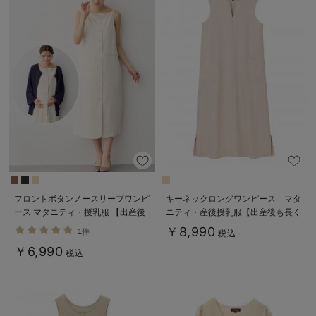
フロントボタンノースリーブワンピ
キーネックロングワンピース マタ
ース マタニティ・授乳服 【出産後
ニティ・産後授乳服【出産後も長く
も長く使える】
使える】
￥8,990
1件
税込
￥6,990
税込