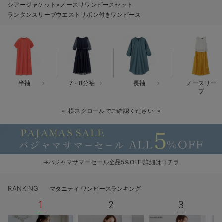
シアージャケット×ノースリワンピースセット
erbaviva（エルバビーバ）
ランタンスリーブウエストリボン付きワンピース
安心の日本製。先輩ママが買ってよかった！本当に必要な出産準備品
ハレの日に着るANGELIEBEのセレモニー
買って正解！高評価レビューアイテム
半袖
7・8分袖
長袖
ノースリー
冬に可愛いニットがお得！
ブ
親子コーデ｜ママとベビーにおすすめ！
横スクロールでご確認ください
便利な育児家電
Gift Selection 出産祝い
→パジャマサマーセール全品5%OFF!詳細はコチラ
ロンパースはいつからいつまで使う？選ぶポイントも解説！
RANKING
マタニティ ワンピースランキング
保育園・入園準備特集
1
2
3
ファルスカ