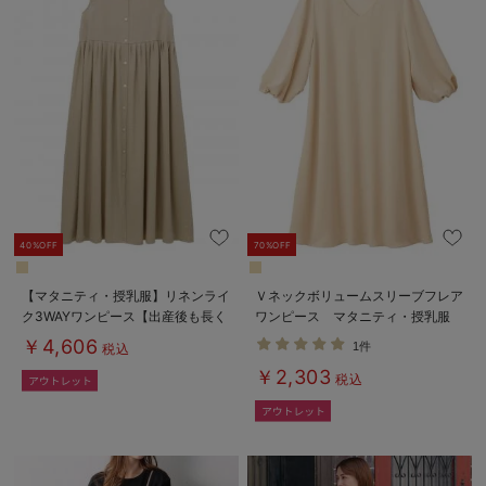
40%OFF
70%OFF
【マタニティ・授乳服】リネンライ
Ｖネックボリュームスリーブフレア
ク3WAYワンピース【出産後も長く
ワンピース マタニティ・授乳服
使える】
【出産後も長く使える】
￥4,606
1件
税込
￥2,303
税込