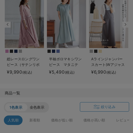
デロンギ
入院準備の持ち物チェック
総レースロングワン
半袖ポロマキシワン
Aラインジャンパー
ピース（サテンリボ
ピース マタニテ
スカート(Wアジャス
ンベルト付） マタ
ィ・授乳服【出産後
ター付) マタニテ
¥9,990
¥5,490
¥6,990
(税込)
(税込)
(税込)
ニティ・授乳服【出
も長く使える】
ィ・授乳服【出産後
産後も長く使える】
も長く着られる】
商品一覧
絞り込み
1色表示
全色表示
人気順
新着順
価格が低い順
価格が高い順
レビュー