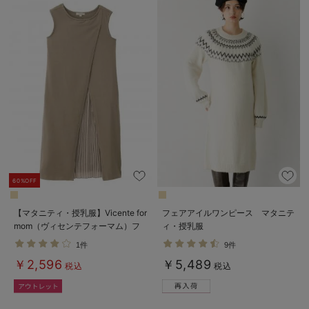
60%OFF
【マタニティ・授乳服】Vicente for
フェアアイルワンピース マタニテ
mom（ヴィセンテフォーマム）フ
ィ・授乳服
ロントプリーツワンピース【出産後
1件
9件
も長く使える】
￥2,596
￥5,489
税込
税込