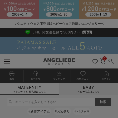
マタニティウェア/授乳服&ベビーウェア通販のエンジェリーベ
2026/NewArrival
送料495円(一部地域を除く) 7,700円以上で送料無料
LINE お友達登録で500円OFF
click
0
新作
カテゴリ
ランキング
お気に入り
ログイン
MATERNITY
BABY
戻る
戻る
戻る
戻る
戻る
戻る
戻る
戻る
戻る
戻る
戻る
戻る
戻る
戻る
戻る
戻る
戻る
戻る
戻る
戻る
戻る
戻る
戻る
戻る
戻る
戻る
戻る
戻る
戻る
戻る
戻る
カートに入れる
マタニティ & 授乳服はこちら
ベビー用品はこちら
マタニティウェア全て
マタニティ 下着・インナー全て
授乳服全て
マタニティ フォーマル全て
授乳用品全て
マタニティレッグウェア全て
マタニティ ボディケア全て
アウトレット全て
特集全て
再入荷全て
送料無料アイテム全て
ブラキャミ おまとめ
【37周年祭セール】
気温差別オススメアイ
マタニティウェア お
こだわりの履き心地！
出産準備応援割全て
春のマタニティワンピ
Gift Selection 
冬の冷え対策インナー
入院準備の持ち物チェ
冬のあったか特集全て
閉じる
マタニティ ワンピース
授乳ワンピース
マタニティ スーツ
妊婦用 抱き枕・授乳クッション
マタニティストッキング・タイツ
妊娠線クリーム
【アウトレット】ワンピース
抗菌防臭加工
再入荷｜インナー
授乳ブラ・マタニティブラ（マタニティインナー・産後用品）
ワンピース
【37周年祭セール】2
【15℃】3月下旬～
動きやすく着回しでき
強撚スムース(コスパ
【おまとめ割】パジャ
カジュアル
ジャケット派
マタニティパジャマ
【オフィスカジュアル
レギンスタイプ
【フォーマル】ワンピ
【ベビー】長袖
ハンカチ
快適ウェア10%OFF
セットアップ・ レイ
〜3,000円（税込）
薄くてあったか
入院してすぐ使うグッ
【冬のあったか特集】
#新作アイテム
#お宮参り
#パジャマ