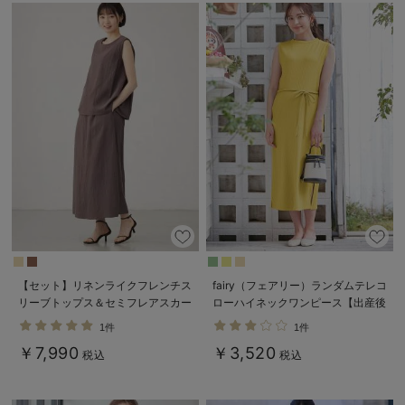
【セット】リネンライクフレンチス
fairy（フェアリー）ランダムテレコ
リーブトップス＆セミフレアスカー
ローハイネックワンピース【出産後
トセットアップ マタニティ・授乳
も長く使える】
1件
1件
服【出産後も長く着られる】
￥7,990
￥3,520
税込
税込