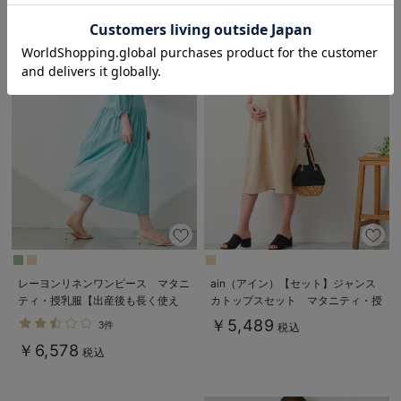
お気に入り商品を確認する
レーヨンリネンワンピース マタニ
ain（アイン）【セット】ジャンス
ティ・授乳服【出産後も長く使え
カトップスセット マタニティ・授
る】
乳服【出産後も長く使える】
￥5,489
3件
税込
￥6,578
税込