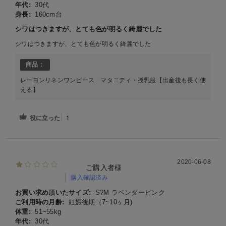
年代:
30代
身長:
160cm台
シワはつきますが、とても色が明るく綺麗でした
シワはつきますが、とても色が明るく綺麗でした
商品：
レーヨンリネンワンピース マタニティ・授乳服【出産後も長く使
える】
役に立った
1
2020-06-08
ご購入者様
購入確認済み
お買い求め頂いたサイズ:
S?M ラベンダーピンク
ご利用時の月齢:
妊娠後期（7~10ヶ月)
体重:
51~55kg
年代:
30代