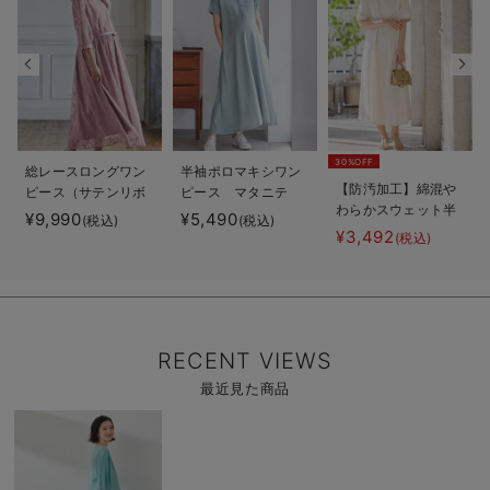
30%OFF
総レースロングワン
半袖ポロマキシワン
【防汚加工】綿混や
ピース（サテンリボ
ピース マタニテ
わらかスウェット半
ンベルト付） マタ
ィ・授乳服【出産後
¥9,990
¥5,490
(税込)
(税込)
袖フレアワンピー
ニティ・授乳服【出
も長く使える】
¥3,492
(税込)
ス マタニティ・産
産後も長く使える】
後【出産後も長く使
える】
RECENT VIEWS
最近見た商品
商
品
詳
細
を
見