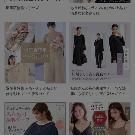
助産院監修シリーズ
もう迷わない!!ママのための上品で
清楚なお宮参り服
退院着特集 赤ちゃんとの新しい一
妊婦さんの為の喪服マナー 急な訃
歩を彩るママの服装ガイド
報にも慌てない。実用Q&Aガイド