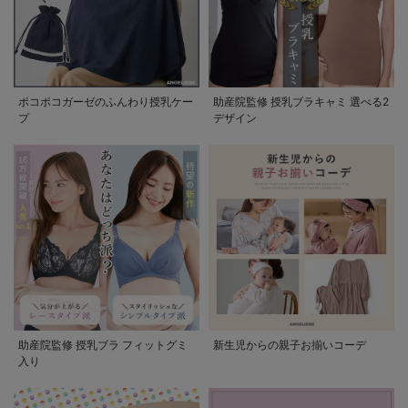
ポコポコガーゼのふんわり授乳ケー
助産院監修 授乳ブラキャミ 選べる2
プ
デザイン
助産院監修 授乳ブラ フィットグミ
新生児からの親子お揃いコーデ
入り