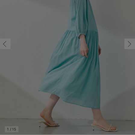
マタニティ パンツ
マタニティ ショーツ
授乳トップス
マタニティ オフィス 通勤服
授乳 ケープ
マタニティレギンス
【アウトレット】トップス・授乳トップス
透け防止
再入荷｜アウター
トップス
【37周年祭セール】4
【〜10℃】3月中旬
涼しくて可愛い「ワン
デニム
きれいめトップス派
マタニティインナー
【オフィスカジュアル
パンツタイプ
【フォーマル】ボトム
【ベビー】半袖
2WAYオール
Aライン ・フレアワ
〜5,000円（税込）
綿混素材
赤ちゃんへ使うもの
【冬のあったか特集】
S-M/在庫あり
マタニティ スカート
妊婦帯・腹帯・産前ガードル
マタニティ ドレス（結婚式・お呼ばれ）
【アウトレット】ボトムス
見えてもカワイイ
パンツ
レギンス
きれいめスカート派
ベビー
【フォーマル】トップ
【ベビー】グッズ
コンビ肌着
Iライン ・タイトシ
〜10,000円（税込）
腹巻・ひざ上パンツ
産後に使うグッズ
【冬のあったか特集】
S-M/在庫あり
￥6,578
マタニティ トップス
マタニティ 授乳 キャミソール
マタニティ フォーマル パンツ・ボトムス
【アウトレット】パジャマ
コットン素材
スカート
オフィス
きれいめ美脚パンツ派
短肌着
快適ウェア10%OFF
ジャンパースカート/
10,001円（税込）〜
保温&リカバリー
【冬のあったか特集】
カートに入れる
マタニティ アウター（コート）・ママコート
産褥ショーツ
【アウトレット】インナー
冷房対策
パジャマ
ツィード派
セット
ワーク・オフィス
女の子におススメのギ
レギンス・タイツ
M-L/在庫なし
ミント
骨盤・マタニティベルト （妊娠中・産後）
【アウトレット】ベビー
接触冷感素材
インナー
MAX55%OFF ブラッ
王道シンプル派
カジュアル
男の子におススメのギ
カップ付きインナー
M-L/在庫なし
￥6,578
産後 ガードル インナー
Tシャツブラ
雑貨
セットアップ派
フォーマル / オケー
定番ギフト
あったか度◎
売り切れ
マタニティ 腹巻き
ブラトップ
ベビー
あったかアイテム｜ベ
もらって嬉しいギフト
裏起毛素材
親子セット
かわいくておもしろい
S-M/在庫あり
快適機能ウェア特集 トップス
何枚あっても嬉しいア
S-M/在庫あり
￥6,578
快適機能ウェア特集 ボトムス
長く使えるアイテム
カートに入れる
快適機能ウェア特集 パジャマ
お部屋映えアイテム
1
/
15