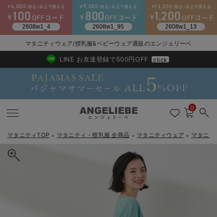
2026/NewArrival
送料495円(一部地域を除く) 7,700円以上で送料無料
マタニティウェア/授乳服&ベビーウェア通販のエンジェリーベ
LINE お友達登録で500円OFF
click
0
マタニティTOP
マタニティ・授乳服 全商品
マタニティウェア
マタニテ
＞
＞
＞
戻る
戻る
戻る
戻る
戻る
戻る
戻る
戻る
戻る
戻る
戻る
戻る
戻る
戻る
戻る
戻る
戻る
戻る
戻る
戻る
戻る
戻る
戻る
戻る
戻る
戻る
戻る
戻る
戻る
戻る
戻る
カートに入れる
マタニティウェア全て
マタニティ 下着・インナー全て
授乳服全て
マタニティ フォーマル全て
授乳用品全て
マタニティレッグウェア全て
マタニティ ボディケア全て
アウトレット全て
特集全て
再入荷全て
送料無料アイテム全て
ブラキャミ おまとめ
【37周年祭セール】
気温差別オススメアイ
マタニティウェア お
こだわりの履き心地！
出産準備応援割全て
春のマタニティワンピ
Gift Selection 
冬の冷え対策インナー
入院準備の持ち物チェ
冬のあったか特集全て
レーヨンリネンワンピース マタニティ・授乳服【出産後も長く使え
マタニティ ワンピース
授乳ワンピース
マタニティ スーツ
妊婦用 抱き枕・授乳クッション
マタニティストッキング・タイツ
妊娠線クリーム
【アウトレット】ワンピース
抗菌防臭加工
再入荷｜インナー
授乳ブラ・マタニティブラ（マタニティインナー・産後用品）
ワンピース
【37周年祭セール】2
【15℃】3月下旬～
動きやすく着回しでき
強撚スムース(コスパ
【おまとめ割】パジャ
カジュアル
ジャケット派
マタニティパジャマ
【オフィスカジュアル
レギンスタイプ
【フォーマル】ワンピ
【ベビー】長袖
ハンカチ
快適ウェア10%OFF
セットアップ・ レイ
〜3,000円（税込）
薄くてあったか
入院してすぐ使うグッ
【冬のあったか特集】
る】