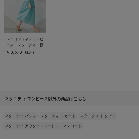
る
商
レーヨンリネンワンピ
品
ース マタニティ・授
詳
細
乳服【出産後も長く使
￥6,578
(税込)
を
える】
見
る
マタニティ ワンピース以外の商品はこちら
マタニティ パンツ
マタニティ スカート
マタニティ トップス
マタニティ アウター（コート）・ママコート