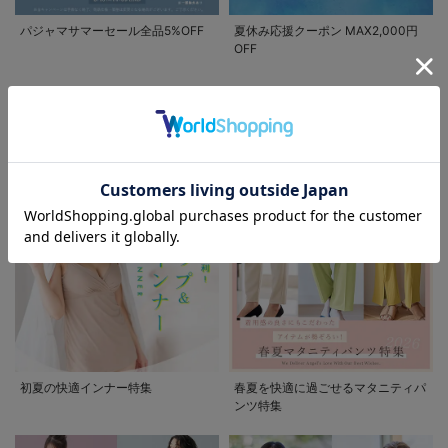
パジャマサマーセール全品5%OFF
夏休み応援クーポン MAX2,000円
OFF
FEATURE
マタニティウェア/授乳服/
マタニティ用品に関する特集
お気に入り商品を確認する
お買い物を続ける
カートへ進む
初夏の快適インナー特集
春夏を快適に過ごせるマタニティパ
ンツ特集