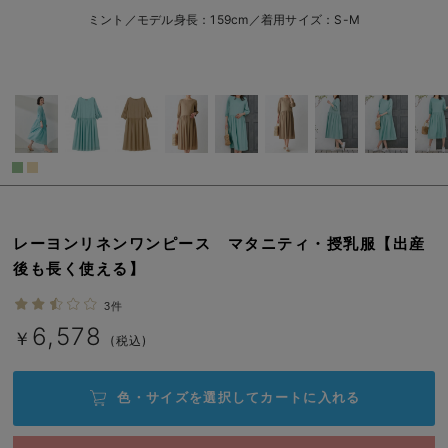
M-L/在庫なし
ベージュ
erbaviva（エルバビーバ）
ミント／モデル身長：159cm／着用サイズ：S-M
M-L/在庫なし
安心の日本製。先輩ママが買ってよかった！本当に必要な出産準備品
￥6,578
売り切れ
ハレの日に着るANGELIEBEのセレモニー
買って正解！高評価レビューアイテム
冬に可愛いニットがお得！
閉じる
親子コーデ｜ママとベビーにおすすめ！
レーヨンリネンワンピース マタニティ・授乳服【出産
便利な育児家電
後も長く使える】
Gift Selection 出産祝い
3件
6,578
￥
(税込)
ロンパースはいつからいつまで使う？選ぶポイントも解説！
保育園・入園準備特集
色・サイズを選択して
カートに入れる
ファルスカ