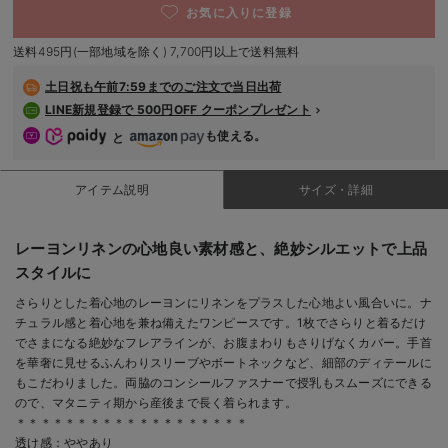
お気に入りに登録
デロンギ
送料495円(一部地域を除く) 7,700円以上で送料無料
入院準備の持ち物チェック
土日祝も
午前7:59までのご注文で当日出荷
LINE新規登録で 500円OFF クーポンプレゼント
も使える。
と
アイテム説明
サイズ・詳細
レーヨンリネンの心地良い素材感と、絶妙シルエットで上品
スタイルに
さらりとした着心地のレーヨンにリネンをプラスした心地よい風合いに。ナ
チュラル感と着心地を兼ね備えたワンピースです。1枚でさらりと着るだけ
でさまになる絶妙なフレアラインが、お腹まわりもさりげなくカバー。手首
を華奢に見せるふんわりスリーブやボートネックなど、細部のディテールに
もこだわりました。両脇のコンシールファスナーで授乳もスムーズにできる
ので、マタニティ期から産後まで長く着られます。
＊＊＊＊＊＊＊＊＊＊＊＊＊＊＊＊＊＊＊
透け感：ややあり