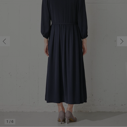
マタニティ パンツ
マタニティ ショーツ
授乳トップス
マタニティ オフィス 通勤服
授乳 ケープ
マタニティレギンス
【アウトレット】トップス・授乳トップス
透け防止
再入荷｜アウター
トップス
【37周年祭セール】4
【〜10℃】3月中旬
涼しくて可愛い「ワン
デニム
きれいめトップス派
マタニティインナー
【オフィスカジュアル
パンツタイプ
【フォーマル】ボトム
【ベビー】半袖
2WAYオール
Aライン ・フレアワ
〜5,000円（税込）
綿混素材
赤ちゃんへ使うもの
【冬のあったか特集】
マタニティ スカート
妊婦帯・腹帯・産前ガードル
マタニティ ドレス（結婚式・お呼ばれ）
【アウトレット】ボトムス
見えてもカワイイ
パンツ
レギンス
きれいめスカート派
ベビー
【フォーマル】トップ
【ベビー】グッズ
コンビ肌着
Iライン ・タイトシ
〜10,000円（税込）
腹巻・ひざ上パンツ
産後に使うグッズ
【冬のあったか特集】
マタニティ トップス
マタニティ 授乳 キャミソール
マタニティ フォーマル パンツ・ボトムス
【アウトレット】パジャマ
コットン素材
スカート
オフィス
きれいめ美脚パンツ派
短肌着
快適ウェア10%OFF
ジャンパースカート/
10,001円（税込）〜
保温&リカバリー
【冬のあったか特集】
マタニティ アウター（コート）・ママコート
産褥ショーツ
【アウトレット】インナー
冷房対策
パジャマ
ツィード派
セット
ワーク・オフィス
女の子におススメのギ
レギンス・タイツ
骨盤・マタニティベルト （妊娠中・産後）
【アウトレット】ベビー
接触冷感素材
インナー
MAX55%OFF ブラッ
王道シンプル派
カジュアル
男の子におススメのギ
カップ付きインナー
産後 ガードル インナー
Tシャツブラ
雑貨
セットアップ派
フォーマル / オケー
定番ギフト
あったか度◎
マタニティ 腹巻き
ブラトップ
ベビー
あったかアイテム｜ベ
もらって嬉しいギフト
裏起毛素材
親子セット
かわいくておもしろい
快適機能ウェア特集 トップス
何枚あっても嬉しいア
快適機能ウェア特集 ボトムス
長く使えるアイテム
快適機能ウェア特集 パジャマ
お部屋映えアイテム
1
/
6