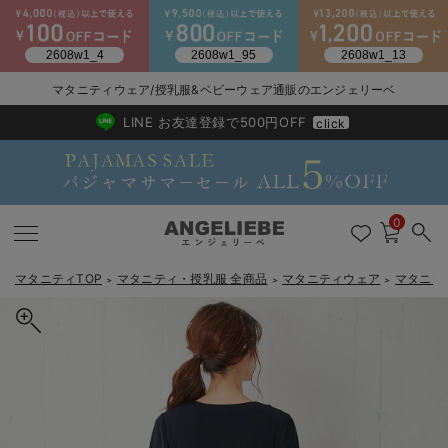
マタニティウェア/授乳服&ベビーウェア通販のエンジェリーベ
2026/NewArrival
送料495円(一部地域を除く) 7,700円以上で送料無料
LINE お友達登録で500円OFF
click
0
マタニティTOP
マタニティ・授乳服 全商品
マタニティウェア
マタニテ
＞
＞
＞
戻る
戻る
戻る
戻る
戻る
戻る
戻る
戻る
戻る
戻る
戻る
戻る
戻る
戻る
戻る
戻る
戻る
戻る
戻る
戻る
戻る
戻る
戻る
戻る
戻る
戻る
戻る
戻る
戻る
戻る
戻る
マタニティウェア全て
マタニティ 下着・インナー全て
授乳服全て
マタニティ フォーマル全て
授乳用品全て
マタニティレッグウェア全て
マタニティ ボディケア全て
アウトレット全て
特集全て
再入荷全て
送料無料アイテム全て
ブラキャミ おまとめ
【37周年祭セール】
気温差別オススメアイ
マタニティウェア お
こだわりの履き心地！
出産準備応援割全て
春のマタニティワンピ
Gift Selection 
冬の冷え対策インナー
入院準備の持ち物チェ
冬のあったか特集全て
マタニティ ワンピース
授乳ワンピース
マタニティ スーツ
妊婦用 抱き枕・授乳クッション
マタニティストッキング・タイツ
妊娠線クリーム
【アウトレット】ワンピース
抗菌防臭加工
再入荷｜インナー
授乳ブラ・マタニティブラ（マタニティインナー・産後用品）
ワンピース
【37周年祭セール】2
【15℃】3月下旬～
動きやすく着回しでき
強撚スムース(コスパ
【おまとめ割】パジャ
カジュアル
ジャケット派
マタニティパジャマ
【オフィスカジュアル
レギンスタイプ
【フォーマル】ワンピ
【ベビー】長袖
ハンカチ
快適ウェア10%OFF
セットアップ・ レイ
〜3,000円（税込）
薄くてあったか
入院してすぐ使うグッ
【冬のあったか特集】