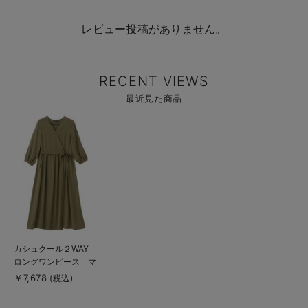
レビュー投稿がありません。
RECENT VIEWS
最近見た商品
商
品
詳
細
を
見
る
商
カシュクール２WAY
品
ロングワンピース マ
詳
細
タニティ・授乳服【出
￥7,678
(税込)
を
産後も長く使える】
見
る