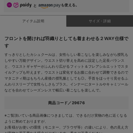
も使える。
と
アイテム説明
サイズ・詳細
フロントを開ければ羽織りとしても着まわせる２WAY仕様で
す
すっきりとしたカシュクールは、女性らしい着こなしを楽しみながら授乳も
しやすい万能デザイン。ウエスト切り替えを高めに設定した足長バランス
と、ウエストギャザーがふんわり広がるフィット＆フレアシルエットでスタ
イルアップも叶えます。ウエストは変化するお腹に合わせて調整できるので
マタニティ期はもちろん産後の授乳服としても◎。手首をほっそり見せるふ
んわりスリーブで女性らしさもプラス。インナーにタートルやキャミソール
などを合わせてシーズンレスで幅広い着こなしを楽しんで。
商品コード／29676
※ご覧頂いている商品画像につきましては、できるだけ実物の色に近くなる
ように努めておりますが、
お客様がお使いの環境（モニター、ブラウザ等）の違いにより、色の見え方