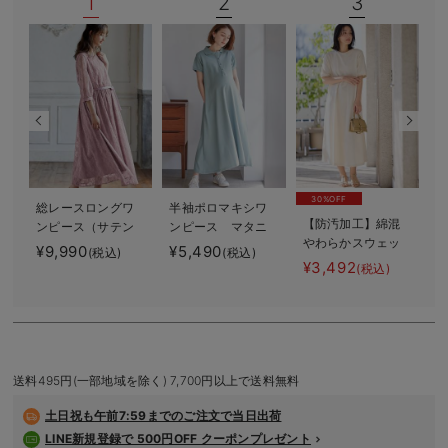
1
2
3
デロンギ
入院準備の持ち物チェック
30%OFF
総レースロングワ
半袖ポロマキシワ
【防汚加工】綿混
ンピース（サテン
ンピース マタニ
やわらかスウェッ
リボンベルト
ティ・授乳服【出
¥9,990
¥5,490
¥
(税込)
(税込)
ト半袖フレアワン
付） マタニテ
産後も長く使え
¥3,492
(税込)
ピース マタニテ
ィ・授乳服【出産
る】
ィ・産後【出産後
後も長く使える】
も長く使える】
送料495円(一部地域を除く) 7,700円以上で送料無料
土日祝も
午前7:59までのご注文で当日出荷
LINE新規登録で 500円OFF クーポンプレゼント