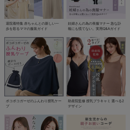
退院着特集 赤ちゃんとの新しい一
妊婦さんの為の喪服マナー 急な訃
歩を彩るママの服装ガイド
報にも慌てない。実用Q&Aガイド
ポコポコガーゼのふんわり授乳ケー
助産院監修 授乳ブラキャミ 選べる2
プ
デザイン