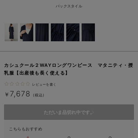
erbaviva（エルバビーバ）
バックスタイル
安心の日本製。先輩ママが買ってよかった！本当に必要な出産準備品
ハレの日に着るANGELIEBEのセレモニー
買って正解！高評価レビューアイテム
冬に可愛いニットがお得！
カシュクール２WAYロングワンピース マタニティ・授
親子コーデ｜ママとベビーにおすすめ！
乳服【出産後も長く使える】
便利な育児家電
レビューを書く
7,678
Gift Selection 出産祝い
￥
(税込)
ロンパースはいつからいつまで使う？選ぶポイントも解説！
ただいま品切れ中です。
保育園・入園準備特集
こちらもおすすめ
ファルスカ