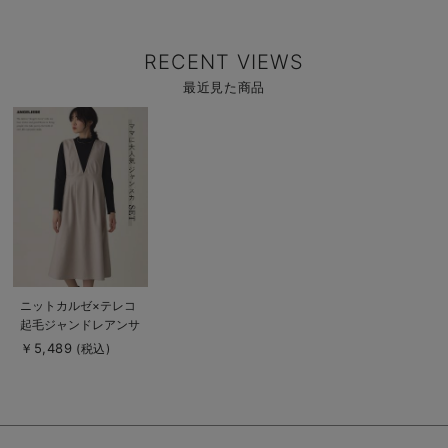
RECENT VIEWS
最近見た商品
商
品
詳
細
を
見
る
商
ニットカルゼ×テレコ
品
起毛ジャンドレアンサ
詳
細
ンブル マタニティ・
￥5,489
(税込)
を
産後授乳服【出産後も
見
る
長く使える】
Rosemadame（ロー
ズマダム）