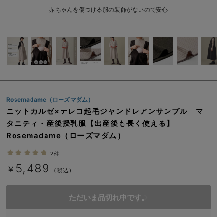
erbaviva（エルバビーバ）
赤ちゃんを傷つける服の装飾がないので安心
安心の日本製。先輩ママが買ってよかった！本当に必要な出産準備品
ハレの日に着るANGELIEBEのセレモニー
買って正解！高評価レビューアイテム
冬に可愛いニットがお得！
Rosemadame（ローズマダム）
親子コーデ｜ママとベビーにおすすめ！
ニットカルゼ×テレコ起毛ジャンドレアンサンブル マ
タニティ・産後授乳服【出産後も長く使える】
便利な育児家電
Rosemadame（ローズマダム）
Gift Selection 出産祝い
2件
5,489
ロンパースはいつからいつまで使う？選ぶポイントも解説！
￥
(税込)
保育園・入園準備特集
ただいま品切れ中です。
ファルスカ