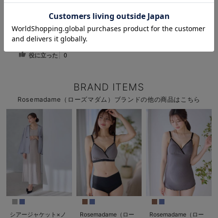
お気に入り商品を確認する
お買い物を続ける
カートへ進む
ニットカルゼ×テレコ起毛ジャンドレアンサンブル マタニティ・
産後授乳服【出産後も長く使える】Rosemadame（ローズマダ
ム）
役に立った
0
BRAND ITEMS
Rosemadame（ローズマダム）ブランドの他の商品はこちら
シアージャケット×ノ
Rosemadame（ロー
Rosemadame（ロー