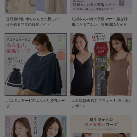
退院着特集 赤ちゃんとの新しい一
妊婦さんの為の喪服マナー 急な訃
歩を彩るママの服装ガイド
報にも慌てない。実用Q&Aガイド
ポコポコガーゼのふんわり授乳ケー
助産院監修 授乳ブラキャミ 選べる2
プ
デザイン