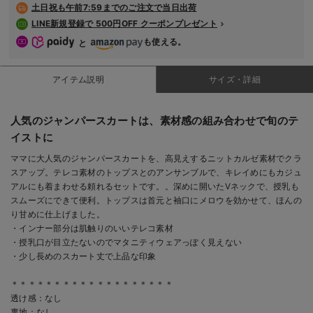
土日祝も
午前7:59までのご注文で当日出荷
LINE新規登録で 500円OFF クーポンプレゼント
も使える。
と
アイテム説明
サイズ・詳細
人気のジャンパースカートは、素材感の組み合わせで旬のテ
イストに
ママに大人気のジャンパースカートを、高見えするニットカルゼ素材でクラ
スアップ。テレコ素材のトップスとのアンサンブルで、キレイめにもカジュ
アルにも着まわせる頼れるセットです。。深めに開いたVネックで、授乳も
スムーズにできて便利。トップスは首元と袖口にメロウを効かせて、ほんの
り甘めに仕上げました。
・インナー部分は肌触りのいいテレコ素材
・授乳口が目立たないのでマタニティウェアっぽく見えない
・少し長めのスカート丈で上品な印象
＊＊＊＊＊＊＊＊＊＊＊＊＊＊＊＊＊＊＊
透け感：なし
裏地：なし