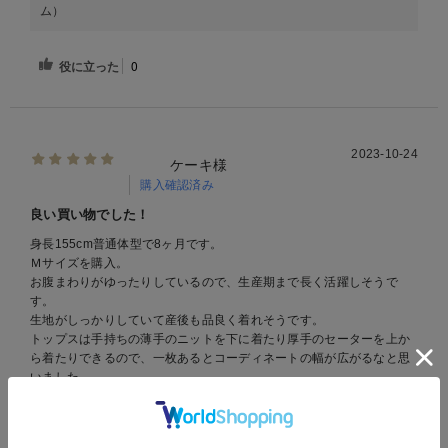
ム）
役に立った
0
2023-10-24
ケーキ様
購入確認済み
良い買い物でした！
身長155cm普通体型で8ヶ月です。
Ｍサイズを購入。
お腹まわりがゆったりしているので、生産期まで長く活躍しそうで
す。
生地がしっかりしていて産後も品良く着れそうです。
トップスは手持ちの薄手のニットを下に着たり厚手のセーターを上か
ら着たりできるので、一枚あるとコーディネートの幅が広がるなと思
いました。
欲を言えばポケットが欲しかったかな？
商品：