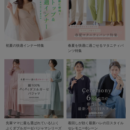
初夏の快適インナー特集
春夏を快適に過ごせるマタニティパ
ンツ特集
先輩ママに最も選ばれている!ぷく
着回しが効く最新ハレの日スタイル
ぷくダブルガーゼパジャマシリーズ
セレモニー6シーン