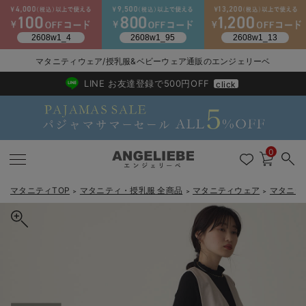
マタニティウェア/授乳服&ベビーウェア通販のエンジェリーベ
2026/NewArrival
送料495円(一部地域を除く) 7,700円以上で送料無料
LINE お友達登録で500円OFF
click
0
マタニティTOP
マタニティ・授乳服 全商品
マタニティウェア
マタニテ
＞
＞
＞
戻る
戻る
戻る
戻る
戻る
戻る
戻る
戻る
戻る
戻る
戻る
戻る
戻る
戻る
戻る
戻る
戻る
戻る
戻る
戻る
戻る
戻る
戻る
戻る
戻る
戻る
戻る
戻る
戻る
戻る
戻る
マタニティウェア全て
マタニティ 下着・インナー全て
授乳服全て
マタニティ フォーマル全て
授乳用品全て
マタニティレッグウェア全て
マタニティ ボディケア全て
アウトレット全て
特集全て
再入荷全て
送料無料アイテム全て
ブラキャミ おまとめ
【37周年祭セール】
気温差別オススメアイ
マタニティウェア お
こだわりの履き心地！
出産準備応援割全て
春のマタニティワンピ
Gift Selection 
冬の冷え対策インナー
入院準備の持ち物チェ
冬のあったか特集全て
マタニティ ワンピース
授乳ワンピース
マタニティ スーツ
妊婦用 抱き枕・授乳クッション
マタニティストッキング・タイツ
妊娠線クリーム
【アウトレット】ワンピース
抗菌防臭加工
再入荷｜インナー
授乳ブラ・マタニティブラ（マタニティインナー・産後用品）
ワンピース
【37周年祭セール】2
【15℃】3月下旬～
動きやすく着回しでき
強撚スムース(コスパ
【おまとめ割】パジャ
カジュアル
ジャケット派
マタニティパジャマ
【オフィスカジュアル
レギンスタイプ
【フォーマル】ワンピ
【ベビー】長袖
ハンカチ
快適ウェア10%OFF
セットアップ・ レイ
〜3,000円（税込）
薄くてあったか
入院してすぐ使うグッ
【冬のあったか特集】