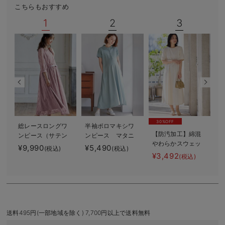
こちらもおすすめ
デロンギ
1
2
3
入院準備の持ち物チェック
30%OFF
総レースロングワ
半袖ポロマキシワ
【防汚加工】綿混
ンピース（サテン
ンピース マタニ
やわらかスウェッ
リボンベルト
ティ・授乳服【出
¥9,990
¥5,490
¥
(税込)
(税込)
ト半袖フレアワン
付） マタニテ
産後も長く使え
¥3,492
(税込)
ピース マタニテ
ィ・授乳服【出産
る】
ィ・産後【出産後
後も長く使える】
も長く使える】
送料495円(一部地域を除く) 7,700円以上で送料無料