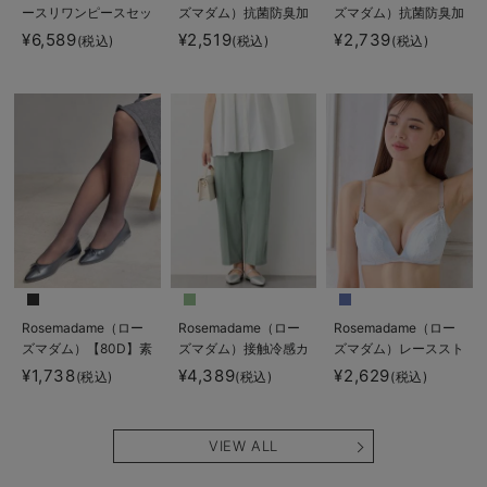
ースリワンピースセッ
ズマダム）抗菌防臭加
ズマダム）抗菌防臭加
ト マタニティ・産後
工バイカラー授乳ブラ
工バイカラー授乳キャ
¥6,589
¥2,519
¥2,739
(税込)
(税込)
(税込)
【産後も長く着れる】
ミソール
Rosemadame（ロー
ズマダム）
Rosemadame（ロー
Rosemadame（ロー
Rosemadame（ロー
ズマダム）【80D】素
ズマダム）接触冷感カ
ズマダム）レーススト
肌見えフェイクマタニ
ノコストレッチワイド
ラップオープン授乳ブ
¥1,738
¥4,389
¥2,629
(税込)
(税込)
(税込)
ティタイツ【出産後も
テーパードパンツ マ
ラ
長く使える】
タニティ・産後【出産
後も長く使える】
VIEW ALL