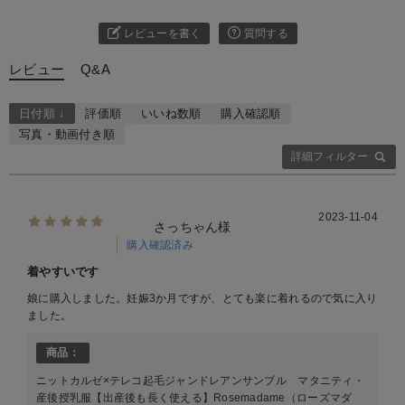
レビューを書く
質問する
レビュー
Q&A
日付順 ↓
評価順
いいね数順
購入確認順
写真・動画付き順
詳細フィルター
2023-11-04
さっちゃん様
購入確認済み
着やすいです
娘に購入しました。妊娠3か月ですが、とても楽に着れるので気に入り
ました。
商品：
ニットカルゼ×テレコ起毛ジャンドレアンサンブル マタニティ・
産後授乳服【出産後も長く使える】Rosemadame（ローズマダ