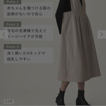
マタニティ パンツ
マタニティ ショーツ
授乳トップス
マタニティ オフィス 通勤服
授乳 ケープ
マタニティレギンス
【アウトレット】トップス・授乳トップス
透け防止
再入荷｜アウター
トップス
【37周年祭セール】4
【〜10℃】3月中旬
涼しくて可愛い「ワン
デニム
きれいめトップス派
マタニティインナー
【オフィスカジュアル
パンツタイプ
【フォーマル】ボトム
【ベビー】半袖
2WAYオール
Aライン ・フレアワ
〜5,000円（税込）
綿混素材
赤ちゃんへ使うもの
【冬のあったか特集】
マタニティ スカート
妊婦帯・腹帯・産前ガードル
マタニティ ドレス（結婚式・お呼ばれ）
【アウトレット】ボトムス
見えてもカワイイ
パンツ
レギンス
きれいめスカート派
ベビー
【フォーマル】トップ
【ベビー】グッズ
コンビ肌着
Iライン ・タイトシ
〜10,000円（税込）
腹巻・ひざ上パンツ
産後に使うグッズ
【冬のあったか特集】
マタニティ トップス
マタニティ 授乳 キャミソール
マタニティ フォーマル パンツ・ボトムス
【アウトレット】パジャマ
コットン素材
スカート
オフィス
きれいめ美脚パンツ派
短肌着
快適ウェア10%OFF
ジャンパースカート/
10,001円（税込）〜
保温&リカバリー
【冬のあったか特集】
マタニティ アウター（コート）・ママコート
産褥ショーツ
【アウトレット】インナー
冷房対策
パジャマ
ツィード派
セット
ワーク・オフィス
女の子におススメのギ
レギンス・タイツ
骨盤・マタニティベルト （妊娠中・産後）
【アウトレット】ベビー
接触冷感素材
インナー
MAX55%OFF ブラッ
王道シンプル派
カジュアル
男の子におススメのギ
カップ付きインナー
産後 ガードル インナー
Tシャツブラ
雑貨
セットアップ派
フォーマル / オケー
定番ギフト
あったか度◎
マタニティ 腹巻き
ブラトップ
ベビー
あったかアイテム｜ベ
もらって嬉しいギフト
裏起毛素材
親子セット
かわいくておもしろい
快適機能ウェア特集 トップス
何枚あっても嬉しいア
快適機能ウェア特集 ボトムス
長く使えるアイテム
快適機能ウェア特集 パジャマ
お部屋映えアイテム
1
/
11