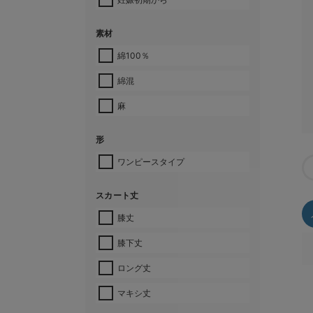
素材
綿100％
綿混
麻
形
ワンピースタイプ
スカート丈
膝丈
膝下丈
ロング丈
マキシ丈