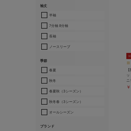
袖丈
半袖
7分袖 8分袖
長袖
ノースリーブ
3
季節
【
春夏
ッ
ニ
秋冬
る
￥
春夏秋（3シーズン）
秋冬春（3シーズン）
オールシーズン
ブランド