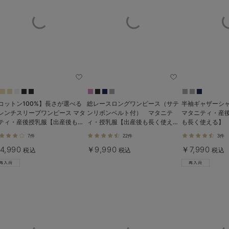
コットン100%】長さが選べる
総レースロングワンピース（サテ
半袖ギャザーシ
レンチスリーブワンピース マタ
ンリボンベルト付） マタニテ
マタニティ・産
ティ・産後授乳服【出産後も長
ィ・授乳服【出産後も長く使え
も長く使える】
使える】
る】
7件
22件
3件
4,990
￥9,990
￥7,990
税込
税込
税込