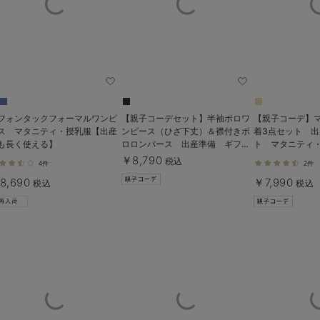
フォンタックフォーマルワンピ
【親子コーデセット】半袖ポロワ
【親子コーデ】
ス マタニティ・授乳服【出産
ンピース（ひざ下丈）＆襟付きポ
着3点セット 
も長く使える】
ロロンパース 出産準備 ギフ
ト マタニティ
ト マタニティ・授乳服
長く使える】
￥8,790
税込
4件
2件
8,690
￥7,990
税込
税込