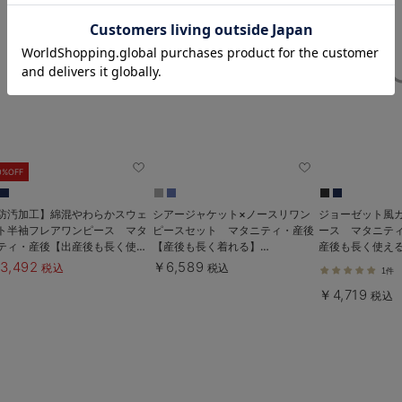
お気に入り商品を確認する
0%OFF
防汚加工】綿混やわらかスウェ
シアージャケット×ノースリワン
ジョーゼット風
ト半袖フレアワンピース マタ
ピースセット マタニティ・産後
ース マタニテ
ティ・産後【出産後も長く使え
【産後も長く着れる】
産後も長く使え
】
Rosemadame（ローズマダム）
Rosemadam
3,492
￥6,589
税込
税込
1件
￥4,719
税込