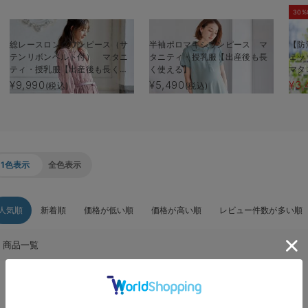
30%
総レースロングワンピース（サ
半袖ポロマキシワンピース マ
【防
テンリボンベルト付） マタニ
タニティ・授乳服【出産後も長
ェッ
ティ・授乳服【出産後も長く使
く使える】
マタ
える】
く使
¥9,990
¥5,490
¥3,
(税込)
(税込)
1色表示
全色表示
人気順
新着順
価格が低い順
価格が高い順
レビュー件数が多い順
商品一覧