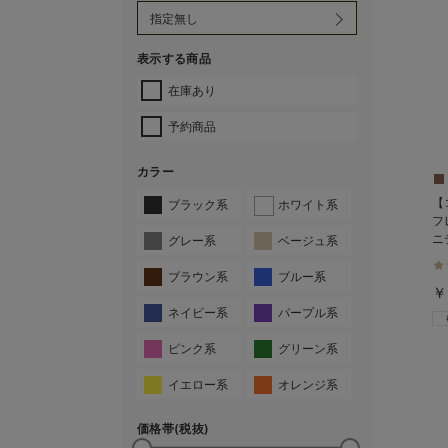
表示する商品
在庫あり
予約商品
カラー
【
ブラック系
ホワイト系
フ
ニ
グレー系
ベージュ系
く
ブラウン系
ブルー系
￥
ネイビー系
パープル系
ピンク系
グリーン系
イエロー系
オレンジ系
価格帯(税抜)