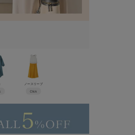
袖
ノースリーブ
k
Click