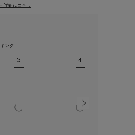
F!詳細はコチラ
ンキング
3
4