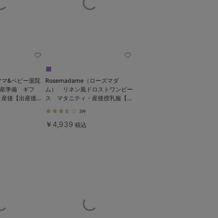
ママ&ベビー退院
Rosemadame（ローズマダ
出産準備 ギフ
ム） リネン風ドロストワンピー
・産後【出産後も
ス マタニティ・産後授乳服【出
産後も長く使える】
3件
￥4,939
税込