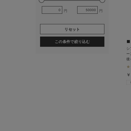
円
円
リセット
この条件で絞り込む
シ
ー
後
￥