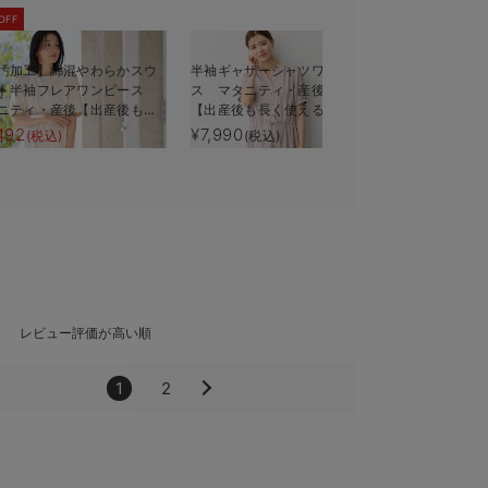
OFF
汚加工】綿混やわらかスウ
半袖ギャザーシャツワンピー
自宅で洗え
ト半袖フレアワンピース
ス マタニティ・産後授乳服
マタニティ
ニティ・産後【出産後も長
【出産後も長く使える】
長く使える
える】
492
¥7,990
¥7,990
(税込)
(税込)
(税
レビュー評価が高い順
1
2