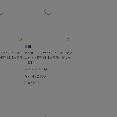
ャツワンピース
ギャザーシャツ ワンピース マタ
後授乳服【出産後
ニティ・授乳服【出産後も長く使
える】
17件
￥6,990
税込