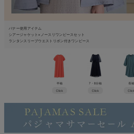
バナー使用アイテム
シアージャケット×ノースリワンピースセット
ランタンスリーブウエストリボン付きワンピース
半袖
7・8分袖
長
Click
Click
Clic