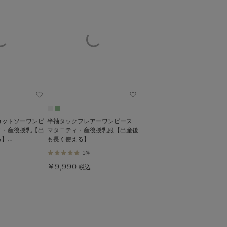
カットソーワンピ
半袖タックフレアーワンピース
ィ・産後授乳【出
マタニティ・産後授乳服【出産後
る】
も長く使える】
e（ローズマダム）
1件
￥9,990
税込