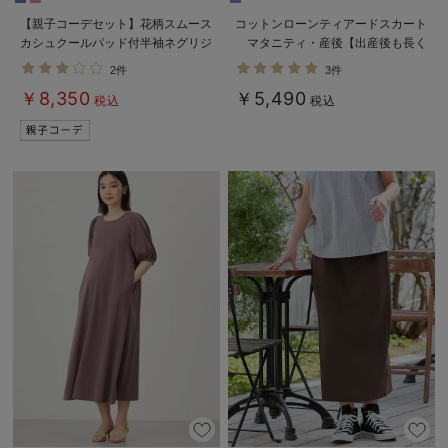
【親子コーデセット】花柄スムース
コットンローンティアードスカート
カシュクールパッド付半袖ネグリジ
マタニティ・産後【出産後も長く
ェ＆2wayオール 出産準備 ギフ
使える】
2件
3件
ト マタニティ・産後
￥8,350
￥5,490
税込
税込