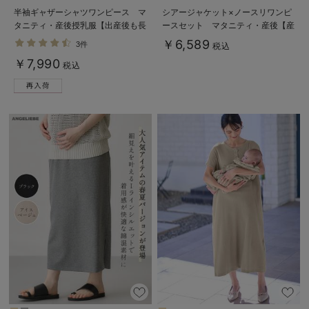
半袖ギャザーシャツワンピース マ
シアージャケット×ノースリワンピ
タニティ・産後授乳服【出産後も長
ースセット マタニティ・産後【産
く使える】
後も長く着れる】
￥6,589
3件
税込
Rosemadame（ローズマダム）
￥7,990
税込