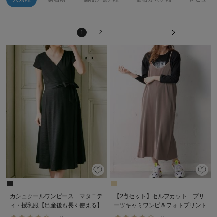
erbaviva（エルバビーバ）
安心の日本製。先輩ママが買ってよかった！本当に必要な出産準備品
1
2
ハレの日に着るANGELIEBEのセレモニー
買って正解！高評価レビューアイテム
冬に可愛いニットがお得！
親子コーデ｜ママとベビーにおすすめ！
便利な育児家電
Gift Selection 出産祝い
ロンパースはいつからいつまで使う？選ぶポイントも解説！
保育園・入園準備特集
カシュクールワンピース マタニテ
【2点セット】セルフカット プリ
ィ・授乳服【出産後も長く使える】
ーツキャミワンピ＆フォトプリント
ファルスカ
トップスセット マタニティ・授乳