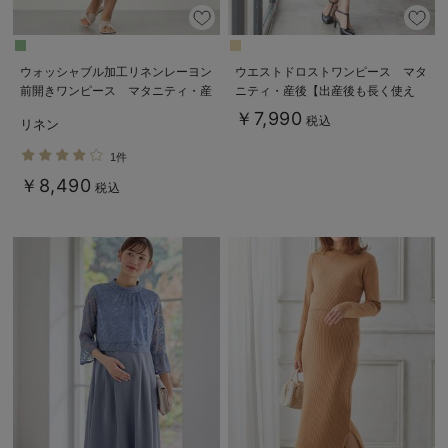
ウォッシャブル加工リネンレーヨン
ウエストドロストワンピース マタ
前開きワンピース マタニティ・産
ニティ・産後【出産後も長く使え
後授乳服【出産後も長く使える】
る】
￥7,990
税込
リネン
1件
￥8,490
税込