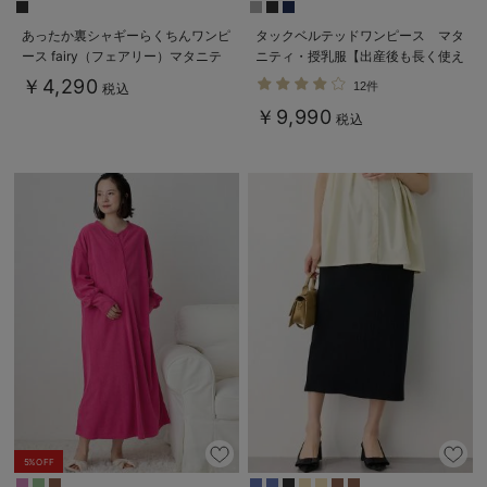
あったか裏シャギーらくちんワンピ
タックベルテッドワンピース マタ
ース fairy（フェアリー）マタニテ
ニティ・授乳服【出産後も長く使え
ィ・産後 【出産後も長く使える】
る】
￥4,290
12件
税込
￥9,990
税込
5%OFF