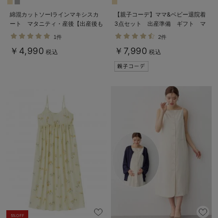
綿混カットソーIラインマキシスカ
【親子コーデ】ママ&ベビー退院着
ート マタニティ・産後【出産後も
3点セット 出産準備 ギフト マ
長く着られる】
タニティ・産後【出産後も長く使え
1件
2件
る】
￥4,990
￥7,990
税込
税込
5%OFF