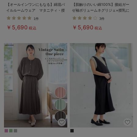
【オールインワンにもなる】綿混パ
【肌触りのいい綿100%】接結ガー
イルルームウェア マタニティ・授
ゼ袖ボリュームネグリジェ×授乳に
乳パジャマ【産後も長く着られる】
便利ケープセットパジャマ マタニ
1件
3件
ティ・授乳パジャマ
￥5,690
￥5,690
税込
税込