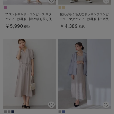
フロントギャザーワンピース マタ
授乳がらくちんなドッキングワンピ
ニティ・授乳服 【出産後も長く使
ース マタニティ・授乳服【出産後
える】
も長く使える】Rosemadame（ロ
￥5,990
￥4,389
税込
税込
ーズマダム）