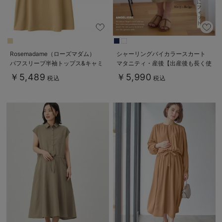
Rosemadame（ローズマダム）
シャーリングバイカラースカート
パフスリーブ半袖トップス&キャミ
マタニティ・産後【出産後も長く使
ワンピセット マタニティ・産後授
える】
￥5,489
￥5,990
税込
税込
乳服【出産後も長く使える】