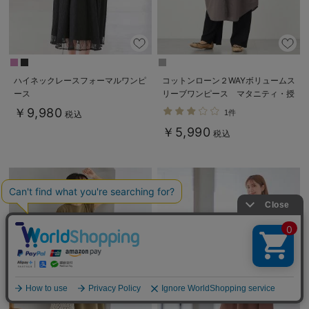
ハイネックレースフォーマルワンピ
コットンローン２WAYボリュームス
ース
リーブワンピース マタニティ・授
乳服【出産後も長く使える】
￥9,980
1件
税込
￥5,990
税込