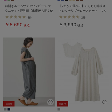
前開きルームウェアワンピース マ
【2丈から選べる】らくちん綿混ス
タニティ・授乳服【出産後も長く使
トレッチリブナロースカート マタ
える】
ニティ・産後【出産後も長く使え
3件
2件
る】
￥5,690
￥3,990
税込
税込
5%OFF
5%OFF