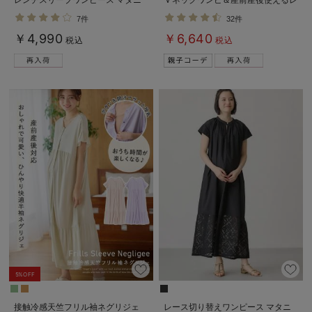
ティ・産後授乳服【出産後も長く使
ギンスパジャマ マタニティ・授乳
7件
32件
える】
パジャマ【親子コーデ可】
￥4,990
￥6,640
税込
税込
5%OFF
接触冷感天竺フリル袖ネグリジェ
レース切り替えワンピース マタニ