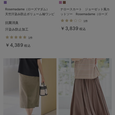
Rosemadame（ローズマダム）
ナロースカート ジョーゼット風カ
天竺汗染み防止ボリューム袖ワンピ
ットソー Rosemadame（ローズ
ース マタニティ・産後授乳服【出
マダム） マタニティ・産後
1件
抗菌消臭
産後も長く使える】
￥3,839
税込
汗染み防止加工
1件
￥4,389
税込