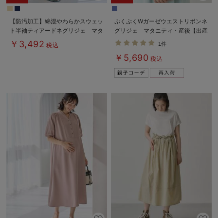
【防汚加工】綿混やわらかスウェッ
ぷくぷくWガーゼウエストリボンネ
ト半袖ティアードネグリジェ マタ
グリジェ マタニティ・産後【出産
ニティ・産後【出産後も長く使え
後も長く使える】
￥3,492
1件
税込
る】
￥5,690
税込