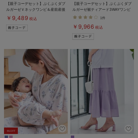
【親子コーデセット】ぷくぷくダブ
【親子コーデセット】ぷくぷくダブ
ルガーゼＶネックワンピ＆産前産後
ルガーゼ裾ティアード3WAYワンピ
使えるレギンスパジャマ&2wayオ
ース＆産前産後使えるレギンスパジ
￥9,489
1件
税込
ール 出産準備 ギフト マタニテ
ャマ&2wayオール 出産準備 ギ
￥9,966
ィ・産後
フト マタニティ・産後
税込
5%OFF