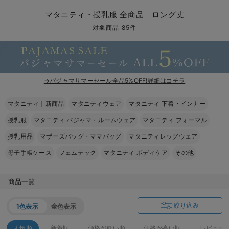
マタニティ パンツ
マタニティ ショーツ
授乳トップス
マタニティ オフィス 通勤服
授乳 ケープ
マタニティレギンス
【アウトレット】トップス・授乳トップス
透け防止
再入荷｜アウター
トップス
【37周年祭セール】4
【〜10℃】3月中旬
涼しくて可愛い「ワン
デニム
きれいめトップス派
マタニティインナー
【オフィスカジュアル
パンツタイプ
【フォーマル】ボトム
【ベビー】半袖
2WAYオール
Aライン ・フレアワ
〜5,000円（税込）
綿混素材
赤ちゃんへ使うもの
【冬のあったか特集】
マタニティ・授乳服 全商品 ロング丈
マタニティ スカート
妊婦帯・腹帯・産前ガードル
マタニティ ドレス（結婚式・お呼ばれ）
【アウトレット】ボトムス
見えてもカワイイ
パンツ
レギンス
きれいめスカート派
ベビー
【フォーマル】トップ
【ベビー】グッズ
コンビ肌着
Iライン ・タイトシ
〜10,000円（税込）
腹巻・ひざ上パンツ
産後に使うグッズ
【冬のあったか特集】
対象商品 85件
マタニティ トップス
マタニティ 授乳 キャミソール
マタニティ フォーマル パンツ・ボトムス
【アウトレット】パジャマ
コットン素材
スカート
オフィス
きれいめ美脚パンツ派
短肌着
快適ウェア10%OFF
ジャンパースカート/
10,001円（税込）〜
保温&リカバリー
【冬のあったか特集】
マタニティ アウター（コート）・ママコート
産褥ショーツ
【アウトレット】インナー
冷房対策
パジャマ
ツィード派
セット
ワーク・オフィス
女の子におススメのギ
レギンス・タイツ
→パジャマサマーセール全品5%OFF!詳細はコチラ
骨盤・マタニティベルト （妊娠中・産後）
【アウトレット】ベビー
接触冷感素材
インナー
MAX55%OFF ブラッ
王道シンプル派
カジュアル
男の子におススメのギ
カップ付きインナー
マタニティ｜新商品
マタニティウェア
マタニティ 下着・インナー
産後 ガードル インナー
Tシャツブラ
雑貨
セットアップ派
フォーマル / オケー
定番ギフト
あったか度◎
授乳服
マタニティ パジャマ・ルームウェア
マタニティ フォーマル
マタニティ 腹巻き
ブラトップ
ベビー
あったかアイテム｜ベ
もらって嬉しいギフト
裏起毛素材
授乳用品
マザーズバッグ・ママバッグ
マタニティレッグウェア
母子手帳ケース
フェムテック
マタニティ ボディケア
その他
親子セット
かわいくておもしろい
快適機能ウェア特集 トップス
何枚あっても嬉しいア
商品一覧
快適機能ウェア特集 ボトムス
長く使えるアイテム
絞り込み
1色表示
全色表示
快適機能ウェア特集 パジャマ
お部屋映えアイテム
人気順
新着順
価格が低い順
価格が高い順
レビュー