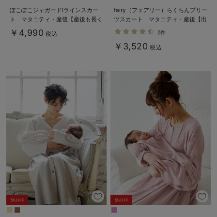
ぽこぽこジャガードIラインスカー
fairy（フェアリー）らくちんプリー
ト マタニティ・産後【産後も長く
ツスカート マタニティ・産後【出
着られる】
産後も長く使える】
￥4,990
2件
税込
￥3,520
税込
5%OFF
5%OFF