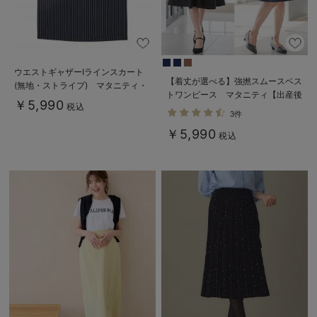
ウエストギャザーIラインスカート
【着丈が選べる】強撚スムースベス
(無地・ストライプ) マタニティ・
トワンピース マタニティ【出産後
産後【産後も長く着られる】
￥5,990
税込
も長く使える】
3件
￥5,990
税込