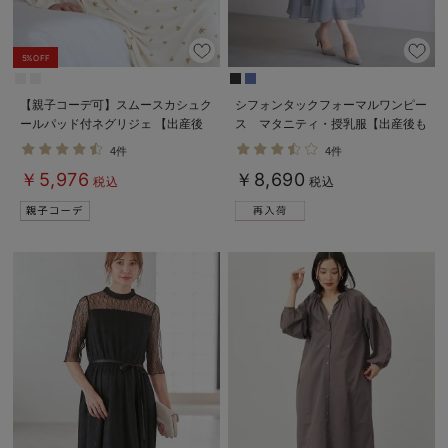
5%OFF
【親子コーデ可】スムースカシュク
シフォンタックフォーマルワンピー
ールパッド付ネグリジェ 【出産後
ス マタニティ・授乳服【出産後も
も長く使える】
長く使える】
4件
4件
￥5,976
￥8,690
税込
税込