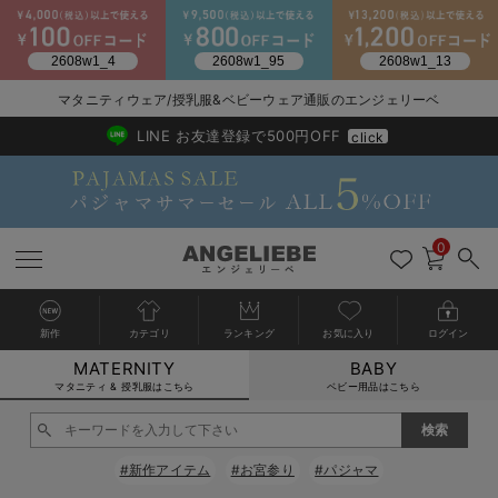
マタニティウェア/授乳服&ベビーウェア通販のエンジェリーベ
2026/NewArrival
送料495円(一部地域を除く) 7,700円以上で送料無料
LINE お友達登録で500円OFF
click
0
新作
カテゴリ
ランキング
お気に入り
ログイン
MATERNITY
BABY
戻る
戻る
戻る
戻る
戻る
戻る
戻る
戻る
戻る
戻る
戻る
戻る
戻る
戻る
戻る
戻る
戻る
戻る
戻る
戻る
戻る
戻る
戻る
戻る
戻る
戻る
戻る
戻る
戻る
戻る
戻る
カートに入れる
マタニティ & 授乳服はこちら
ベビー用品はこちら
マタニティウェア全て
マタニティ 下着・インナー全て
授乳服全て
マタニティ フォーマル全て
授乳用品全て
マタニティレッグウェア全て
マタニティ ボディケア全て
アウトレット全て
特集全て
再入荷全て
送料無料アイテム全て
ブラキャミ おまとめ
【37周年祭セール】
気温差別オススメアイ
マタニティウェア お
こだわりの履き心地！
出産準備応援割全て
春のマタニティワンピ
Gift Selection 
冬の冷え対策インナー
入院準備の持ち物チェ
冬のあったか特集全て
閉じる
マタニティ ワンピース
授乳ワンピース
マタニティ スーツ
妊婦用 抱き枕・授乳クッション
マタニティストッキング・タイツ
妊娠線クリーム
【アウトレット】ワンピース
抗菌防臭加工
再入荷｜インナー
授乳ブラ・マタニティブラ（マタニティインナー・産後用品）
ワンピース
【37周年祭セール】2
【15℃】3月下旬～
動きやすく着回しでき
強撚スムース(コスパ
【おまとめ割】パジャ
カジュアル
ジャケット派
マタニティパジャマ
【オフィスカジュアル
レギンスタイプ
【フォーマル】ワンピ
【ベビー】長袖
ハンカチ
快適ウェア10%OFF
セットアップ・ レイ
〜3,000円（税込）
薄くてあったか
入院してすぐ使うグッ
【冬のあったか特集】
#新作アイテム
#お宮参り
#パジャマ