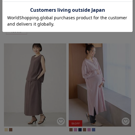
お気に入り商品を確認する
丈】ハイストレッチリブ前開きパジ
マタニティ・授乳パジャマ 【出産
ャマ マタニティ・授乳パジャマ
後も長く使える】
￥4,482
3件
税込
【出産後も長く使える】
￥7,115
税込
5%OFF