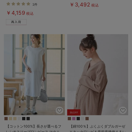
ィ・産後【出産後も長く使える】
￥3,492
1件
税込
￥4,159
税込
5%OFF
【コットン100%】長さが選べるフ
【綿100％】ぷくぷくダブルガーゼ
レンチスリーブワンピース マタニ
Ｖネックワンピ＆産前産後使えるレ