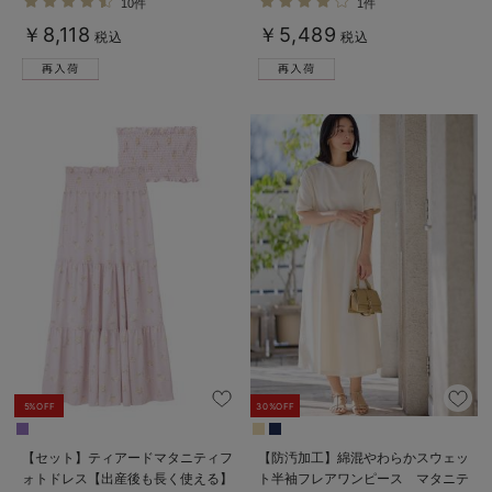
10件
1件
服【出産後も長く使える】
デロンギ
￥8,118
￥5,489
税込
税込
入院準備の持ち物チェック
5%OFF
30%OFF
【セット】ティアードマタニティフ
【防汚加工】綿混やわらかスウェッ
ォトドレス【出産後も長く使える】
ト半袖フレアワンピース マタニテ