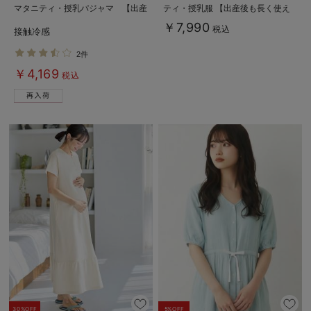
マタニティ・授乳パジャマ 【出産
ティ・授乳服 【出産後も長く使え
後も長く使える】
る】
￥7,990
税込
接触冷感
Rosemadame（ローズマダム）
2件
￥4,169
税込
30%OFF
5%OFF