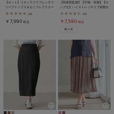
【セット】リネンライクフレンチス
【助産院監修】【半袖・長袖】【ロ
リーブトップス＆セミフレアスカー
ング丈】ハイストレッチリブ前開き
トセットアップ マタニティ・授乳
パジャマ マタニティ・授乳パジャ
1件
2件
服【出産後も長く着られる】
マ【出産後も長く使える】
￥7,990
￥7,590
税込
税込