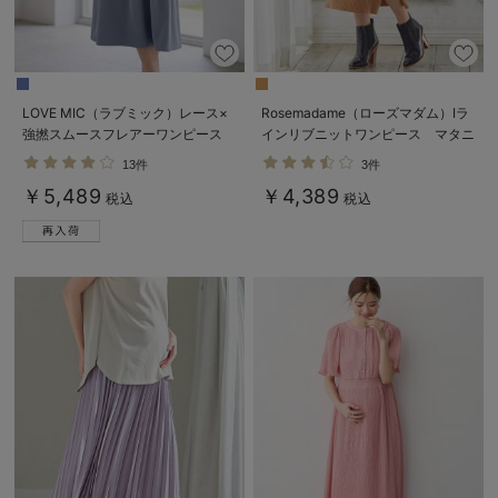
LOVE MIC（ラブミック）レース×
Rosemadame（ローズマダム）Iラ
強撚スムースフレアーワンピース
インリブニットワンピース マタニ
マタニティ・授乳服【出産後も長く
ティ・産後授乳服【出産後も長く使
13件
3件
使える】
える】
￥5,489
￥4,389
税込
税込