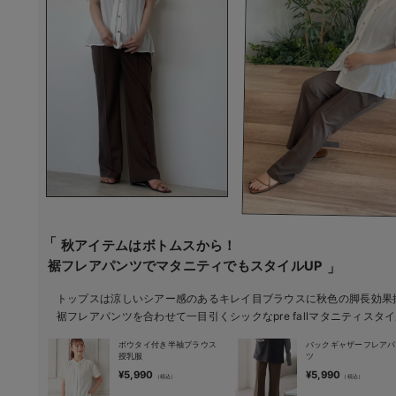
秋アイテムはボトムスから！
裾フレアパンツでマタニティでもスタイルUP
トップスは涼しいシアー感のあるキレイ目ブラウスに秋色の脚長効果
裾フレアパンツを合わせて一目引くシックなpre fallマタニティスタ
ボウタイ付き半袖ブラウス
バックギャザーフレアパ
授乳服
ツ
¥5,990
¥5,990