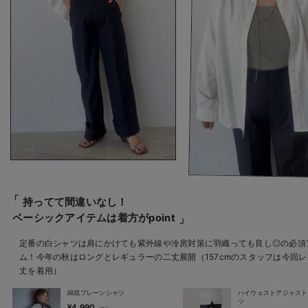
持ってて間違いなし！
ベーシックアイテムは着方がpoint
定番の白シャツは肩にかけても紫外線や冷房対策に羽織っても良し◎の必須
ム！今年の秋はロングとレギュラーの二丈展開（157cmのスタッフは今回
丈を着用）
綿混プレーンシャツ
ハイウェストアジャスト
ツ
¥4,990