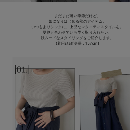
マタニティ パンツ
マタニティ ショーツ
授乳トップス
マタニティ オフィス 通勤服
授乳 ケープ
マタニティレギンス
【アウトレット】トップス・授乳トップス
透け防止
再入荷｜アウター
トップス
【37周年祭セール】4
【〜10℃】3月中旬
涼しくて可愛い「ワン
デニム
きれいめトップス派
マタニティインナー
【オフィスカジュアル
パンツタイプ
【フォーマル】ボトム
【ベビー】半袖
2WAYオール
Aライン ・フレアワ
〜5,000円（税込）
綿混素材
赤ちゃんへ使うもの
【冬のあったか特集】
マタニティ スカート
妊婦帯・腹帯・産前ガードル
マタニティ ドレス（結婚式・お呼ばれ）
【アウトレット】ボトムス
見えてもカワイイ
パンツ
レギンス
きれいめスカート派
ベビー
【フォーマル】トップ
【ベビー】グッズ
コンビ肌着
Iライン ・タイトシ
〜10,000円（税込）
腹巻・ひざ上パンツ
産後に使うグッズ
【冬のあったか特集】
まだまだ暑い季節だけど、
気になりはじめる秋のアイテム。
いつもよりシックに、上品なマタニティスタイルを。
マタニティ トップス
マタニティ 授乳 キャミソール
マタニティ フォーマル パンツ・ボトムス
【アウトレット】パジャマ
コットン素材
スカート
オフィス
きれいめ美脚パンツ派
短肌着
快適ウェア10%OFF
ジャンパースカート/
10,001円（税込）〜
保温&リカバリー
【冬のあったか特集】
夏物と合わせていち早く取り入れたい、
秋ムードなスタイリングをご紹介します。
マタニティ アウター（コート）・ママコート
産褥ショーツ
【アウトレット】インナー
冷房対策
パジャマ
ツィード派
セット
ワーク・オフィス
女の子におススメのギ
レギンス・タイツ
(着用staff身長：157cm)
骨盤・マタニティベルト （妊娠中・産後）
【アウトレット】ベビー
接触冷感素材
インナー
MAX55%OFF ブラッ
王道シンプル派
カジュアル
男の子におススメのギ
カップ付きインナー
産後 ガードル インナー
Tシャツブラ
雑貨
セットアップ派
フォーマル / オケー
定番ギフト
あったか度◎
マタニティ 腹巻き
ブラトップ
ベビー
あったかアイテム｜ベ
もらって嬉しいギフト
裏起毛素材
親子セット
かわいくておもしろい
快適機能ウェア特集 トップス
何枚あっても嬉しいア
快適機能ウェア特集 ボトムス
長く使えるアイテム
快適機能ウェア特集 パジャマ
お部屋映えアイテム