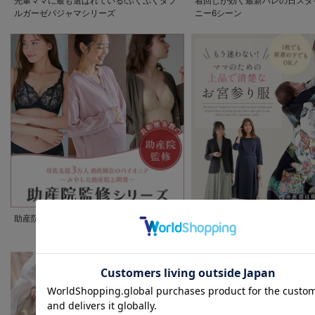
先輩ママに最も選ばれている!ぷくぷくダブ
着回しが効く最新ハレの日スタ
ルガーゼパジャマシリーズ
ニー6シーン
助産院監修シリーズ
もう迷わない!!ママのための上
宮参り服