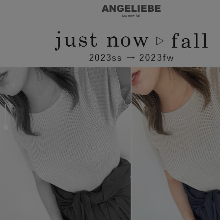
just now fall
戻る
戻る
戻る
戻る
戻る
戻る
戻る
戻る
戻る
戻る
戻る
戻る
戻る
戻る
戻る
戻る
戻る
戻る
戻る
戻る
戻る
戻る
戻る
戻る
戻る
戻る
戻る
戻る
戻る
戻る
戻る
マタニティウェア全て
マタニティ 下着・インナー全て
授乳服全て
マタニティ フォーマル全て
授乳用品全て
マタニティレッグウェア全て
マタニティ ボディケア全て
アウトレット全て
特集全て
再入荷全て
送料無料アイテム全て
ブラキャミ おまとめ
【37周年祭セール】
気温差別オススメアイ
マタニティウェア お
こだわりの履き心地！
出産準備応援割全て
春のマタニティワンピ
Gift Selection 
冬の冷え対策インナー
入院準備の持ち物チェ
冬のあったか特集全て
マタニティ ワンピース
授乳ワンピース
マタニティ スーツ
妊婦用 抱き枕・授乳クッション
マタニティストッキング・タイツ
妊娠線クリーム
【アウトレット】ワンピース
抗菌防臭加工
再入荷｜インナー
授乳ブラ・マタニティブラ（マタニティインナー・産後用品）
ワンピース
【37周年祭セール】2
【15℃】3月下旬～
動きやすく着回しでき
強撚スムース(コスパ
【おまとめ割】パジャ
カジュアル
ジャケット派
マタニティパジャマ
【オフィスカジュアル
レギンスタイプ
【フォーマル】ワンピ
【ベビー】長袖
ハンカチ
快適ウェア10%OFF
セットアップ・ レイ
〜3,000円（税込）
薄くてあったか
入院してすぐ使うグッ
【冬のあったか特集】