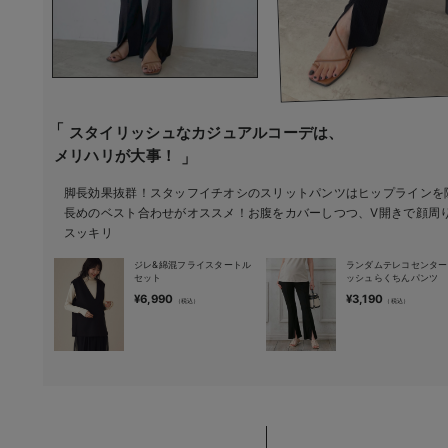
スタイリッシュなカジュアルコーデは、
メリハリが大事！
脚長効果抜群！スタッフイチオシのスリットパンツはヒップラインを
長めのベスト合わせがオススメ！お腹をカバーしつつ、V開きで顔周
スッキリ
ジレ&綿混フライスタートル
ランダムテレコセンター
セット
ッシュらくちんパンツ
¥6,990
¥3,190