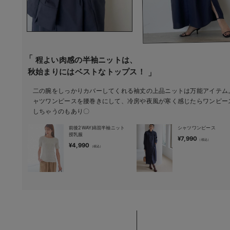
erbaviva（エルバビーバ）
安心の日本製。先輩ママが買ってよかった！本当に必要な出産準備品
ハレの日に着るANGELIEBEのセレモニー
程よい肉感の半袖ニットは、
買って正解！高評価レビューアイテム
秋始まりにはベストなトップス！
二の腕をしっかりカバーしてくれる袖丈の上品ニットは万能アイテム
冬に可愛いニットがお得！
ャツワンピースを腰巻きにして、冷房や夜風が寒く感じたらワンピー
しちゃうのもあり〇
親子コーデ｜ママとベビーにおすすめ！
前後2WAY綿混半袖ニット
シャツワンピース
便利な育児家電
授乳服
¥7,990
¥4,990
Gift Selection 出産祝い
ロンパースはいつからいつまで使う？選ぶポイントも解説！
保育園・入園準備特集
ファルスカ