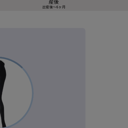
産後
出産後～6ヶ月