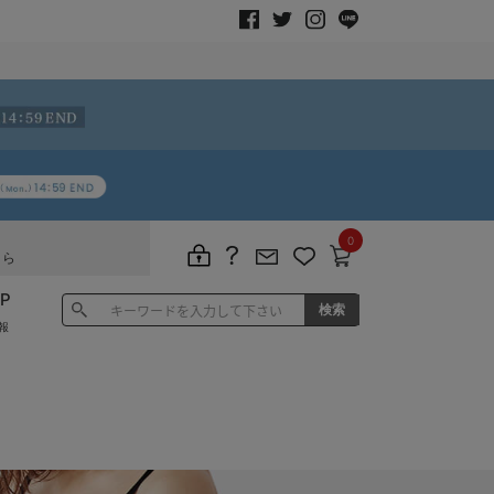
0
ちら
P
報