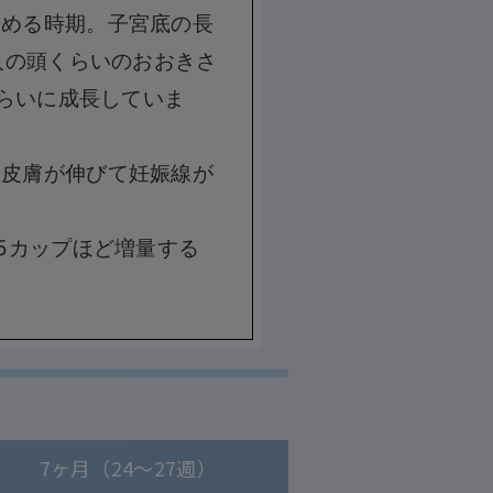
始める時期。子宮底の長
人の頭くらいのおおきさ
くらいに成長していま
、皮膚が伸びて妊娠線が
5カップほど増量する
。
7ヶ月（24～27週）