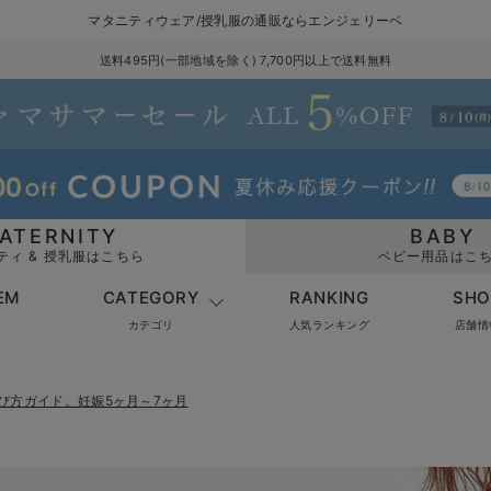
マタニティウェア/授乳服の通販ならエンジェリーベ
送料495円(一部地域を除く) 7,700円以上で送料無料
ATERNITY
BABY
ティ & 授乳服はこちら
ベビー用品はこ
EM
CATEGORY
RANKING
SHO
カテゴリ
人気ランキング
店舗情
び方ガイド。妊娠5ヶ月～7ヶ月