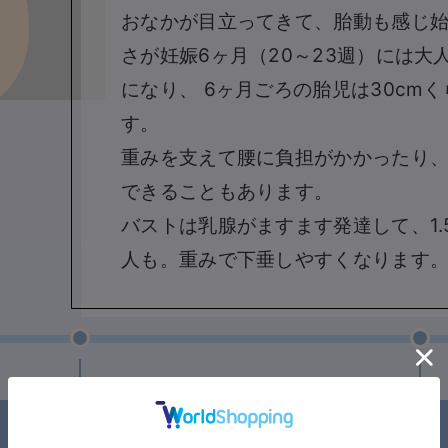
おなかが目立ってきて、胎動も感じ
さが妊娠6ヶ月（20～23週）には大
になり、 6ヶ月ごろの胎児は30cm
す。
重みを支えて腰に負担がかかったり
できることもあります。
バストは乳腺がますます発達して、1.
人も。重みで下垂しやすくなります
6ヶ月（20～23週）