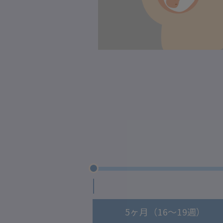
5ヶ月（16～19週）