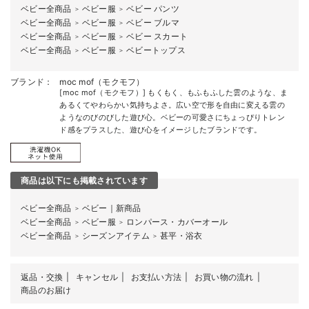
ベビー全商品
ベビー服
ベビー パンツ
＞
＞
ベビー全商品
ベビー服
ベビー ブルマ
＞
＞
ベビー全商品
ベビー服
ベビー スカート
＞
＞
ベビー全商品
ベビー服
ベビートップス
＞
＞
ブランド：
moc mof（モクモフ）
[moc mof（モクモフ）] もくもく、もふもふした雲のような、ま
あるくてやわらかい気持ちよさ。広い空で形を自由に変える雲の
ようなのびのびした遊び心。ベビーの可愛さにちょっぴりトレン
ド感をプラスした、遊び心をイメージしたブランドです。
商品は以下にも掲載されています
ベビー全商品
ベビー｜新商品
＞
ベビー全商品
ベビー服
ロンパース・カバーオール
＞
＞
ベビー全商品
シーズンアイテム
甚平・浴衣
＞
＞
返品・交換
キャンセル
お支払い方法
お買い物の流れ
商品のお届け