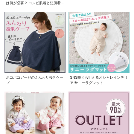
は何が必要？ コンビ肌着と短肌着
の使い方
ポコポコガーゼのふんわり授乳ケー
SNS映えも狙えるオシャレインテリ
プ
ア!サニーラグマット