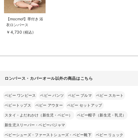
商
【mocmof】帯付き 浴
品
衣ロンパース
詳
細
￥4,730
(税込)
を
見
る
ロンパース・カバーオール以外の商品はこちら
ベビー ワンピース
ベビー パンツ
ベビー ブルマ
ベビー スカート
ベビートップス
ベビー アウター
ベビー セットアップ
スタイ・よだれかけ（新生児・ベビー）
ベビー帽子（新生児・乳児）
新生児スリーパー・ベビーパジャマ
ベビーシューズ・ファーストシューズ・ベビー靴下
ベビー リュック