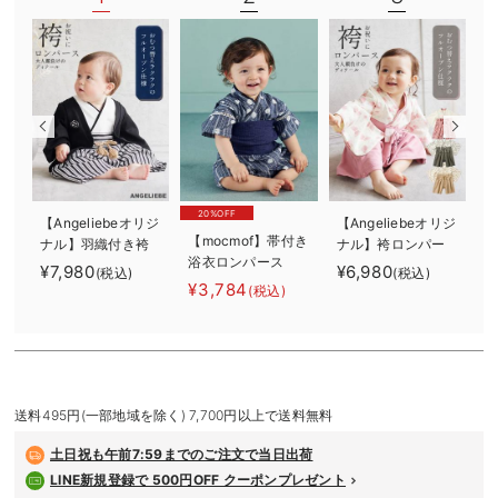
デロンギ
入院準備の持ち物チェック
20%OFF
【Angeliebeオリジ
【Angeliebeオリジ
【mocmof】帯付き
ナル】羽織付き袴
ナル】袴ロンパー
浴衣ロンパース
ロンパース 男の
ス 男の子 女の
ー
¥7,980
¥6,980
¥
(税込)
(税込)
子
子
ー
¥3,784
(税込)
ル
送料495円(一部地域を除く) 7,700円以上で送料無料
土日祝も
午前7:59までのご注文で当日出荷
LINE新規登録で 500円OFF クーポンプレゼント