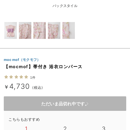
ベビー リュック
erbaviva（エルバビーバ）
バックスタイル
ベビー 小物
安心の日本製。先輩ママが買ってよかった！本当に必要な出産準備品
ハレの日に着るANGELIEBEのセレモニー
買って正解！高評価レビューアイテム
冬に可愛いニットがお得！
moc mof（モクモフ）
親子コーデ｜ママとベビーにおすすめ！
【mocmof】帯付き 浴衣ロンパース
便利な育児家電
1件
4,730
￥
(税込)
Gift Selection 出産祝い
ロンパースはいつからいつまで使う？選ぶポイントも解説！
ただいま品切れ中です。
保育園・入園準備特集
こちらもおすすめ
ファルスカ
1
2
3