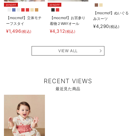
20%OFF
20%OFF
【mocmof】ぬいぐる
【mocmof】立体モチ
【mocmof】お宮参り
みスーツ
ーフスタイ
着物２WAYオール
¥4,290
(税込)
¥1,496
¥4,312
(税込)
(税込)
VIEW ALL
RECENT VIEWS
最近見た商品
商
品
詳
細
を
見
る