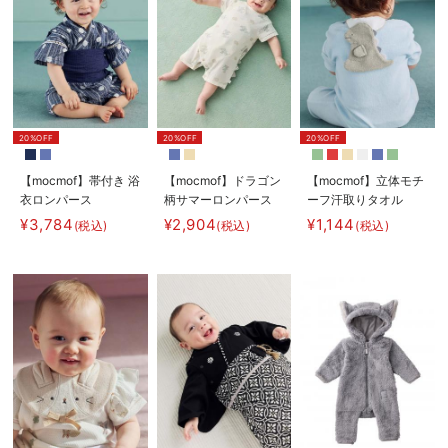
20%OFF
20%OFF
20%OFF
【mocmof】帯付き 浴
【mocmof】ドラゴン
【mocmof】立体モチ
衣ロンパース
柄サマーロンパース
ーフ汗取りタオル
¥3,784
¥2,904
¥1,144
(税込)
(税込)
(税込)