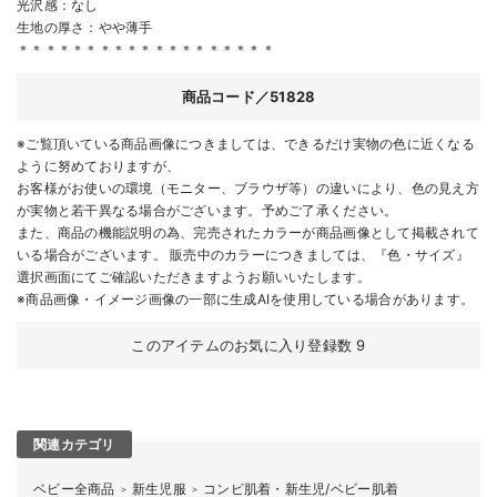
光沢感：なし
生地の厚さ：やや薄手
＊＊＊＊＊＊＊＊＊＊＊＊＊＊＊＊＊＊＊
商品コード／51828
※ご覧頂いている商品画像につきましては、できるだけ実物の色に近くなる
ように努めておりますが、
お客様がお使いの環境（モニター、ブラウザ等）の違いにより、色の見え方
が実物と若干異なる場合がございます。予めご了承ください。
また、商品の機能説明の為、完売されたカラーが商品画像として掲載されて
いる場合がございます。 販売中のカラーにつきましては、『色・サイズ』
選択画面にてご確認いただきますようお願いいたします。
※商品画像・イメージ画像の一部に生成AIを使用している場合があります。
このアイテムのお気に入り登録数
9
関連カテゴリ
ベビー全商品
新生児服
コンビ肌着・新生児/ベビー肌着
＞
＞