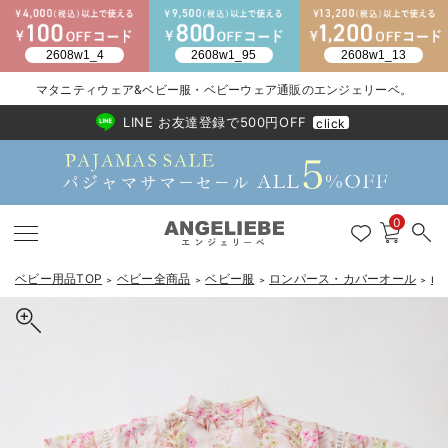
2026/NewArrival
送料495円(一部地域を除く) 7,700円以上で送料無料
マタニティウェア&ベビー服・ベビーウェア通販のエンジェリーベ。
LINE お友達登録で500円OFF
click
0
ベビー用品TOP
ベビー全商品
ベビー服
ロンパース・カバーオール
m
＞
＞
＞
＞
戻る
戻る
戻る
戻る
戻る
戻る
戻る
戻る
戻る
戻る
戻る
戻る
戻る
戻る
戻る
戻る
戻る
戻る
戻る
戻る
戻る
戻る
戻る
戻る
戻る
戻る
戻る
戻る
戻る
戻る
戻る
新生児服全て
ベビー服全て
シーズンアイテム全て
ベビー・新生児 寝具全て
ベビー 雑貨全て
お出かけグッズ全て
ベビー｜季節の特集全て
アウトレット全て
特集全て
再入荷全て
送料無料アイテム全て
ブラキャミ おまとめ
【37周年祭セール】
気温差別オススメアイ
マタニティウェア お
こだわりの履き心地！
出産準備応援割全て
春のマタニティワンピ
Gift Selection 
冬の冷え対策インナー
入院準備の持ち物チェ
冬のあったか特集全て
出産準備
ロンパース・カバーオール
甚平・浴衣
ベビーベッド・布団 （ベビー・新生児）
ベビーカー
猛暑からベビーを守るひんやりグッズ
【アウトレット】ワンピース
抗菌防臭加工
再入荷｜インナー
ベビーチェア（ハイローチェア）・ベビーラック
ワンピース
【37周年祭セール】2
【15℃】3月下旬～
動きやすく着回しでき
強撚スムース(コスパ
【おまとめ割】パジャ
カジュアル
ジャケット派
マタニティパジャマ
【オフィスカジュアル
レギンスタイプ
【フォーマル】ワンピ
【ベビー】長袖
ハンカチ
快適ウェア10%OFF
セットアップ・ レイ
〜3,000円（税込）
薄くてあったか
入院してすぐ使うグッ
【冬のあったか特集】