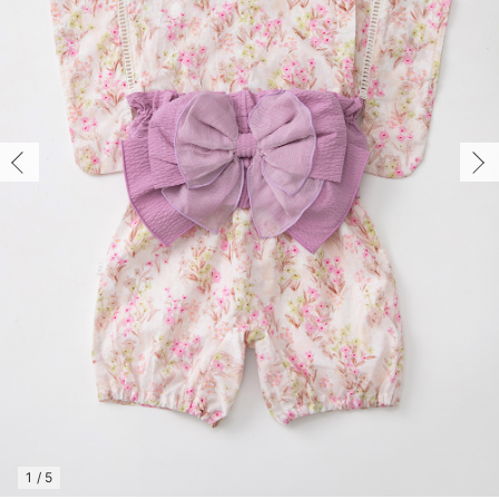
コンビ肌着・新生児/ベビー肌着
ベビー ワンピース
ベビー袴
ベビー ブランケット・タオルケット
子育て便利家電
抱っこ紐
夏のお役立ちベビーウェア
【アウトレット】トップス・授乳トップス
透け防止
再入荷｜アウター
トップス
【37周年祭セール】4
【〜10℃】3月中旬
涼しくて可愛い「ワン
デニム
きれいめトップス派
マタニティインナー
【オフィスカジュアル
パンツタイプ
【フォーマル】ボトム
【ベビー】半袖
2WAYオール
Aライン ・フレアワ
〜5,000円（税込）
綿混素材
赤ちゃんへ使うもの
【冬のあったか特集】
ツーウェイオール・2WAYオール（新生児）
ベビー パンツ
おくるみ（新生児）
プレイマット・ベビー マット
ベビーケープ
シンカーパイル特集
【アウトレット】ボトムス
見えてもカワイイ
パンツ
レギンス
きれいめスカート派
ベビー
【フォーマル】トップ
【ベビー】グッズ
コンビ肌着
Iライン ・タイトシ
〜10,000円（税込）
腹巻・ひざ上パンツ
産後に使うグッズ
【冬のあったか特集】
ベビー ブルマ
ベビー 雑貨 小物
ベビーの動物なりきり特集
【アウトレット】パジャマ
コットン素材
スカート
オフィス
きれいめ美脚パンツ派
短肌着
快適ウェア10%OFF
ジャンパースカート/
10,001円（税込）〜
保温&リカバリー
【冬のあったか特集】
ベビー スカート
ベビー安全グッズ
ベビー 夏のお役立ちグッズ特集
【アウトレット】インナー
冷房対策
パジャマ
ツィード派
セット
ワーク・オフィス
女の子におススメのギ
レギンス・タイツ
ベビートップス
ベビーおもちゃ
【素材別】ベビーロンパース特集
【アウトレット】ベビー
接触冷感素材
インナー
MAX55%OFF ブラッ
王道シンプル派
カジュアル
男の子におススメのギ
カップ付きインナー
ベビー アウター
メモリアルグッズ
袴ロンパース特集
Tシャツブラ
雑貨
セットアップ派
フォーマル / オケー
定番ギフト
あったか度◎
ベビー セットアップ
授乳・調乳・お食事
ブラトップ
ベビー
あったかアイテム｜ベ
もらって嬉しいギフト
裏起毛素材
スタイ・よだれかけ（新生児・ベビー）
哺乳瓶
親子セット
かわいくておもしろい
ベビー帽子（新生児・乳児）
赤ちゃん 洗剤・洗濯用品・お掃除
快適機能ウェア特集 トップス
何枚あっても嬉しいア
新生児スリーパー・ベビーパジャマ
赤ちゃん お風呂・ベビースキンケア
快適機能ウェア特集 ボトムス
長く使えるアイテム
おむつ関連グッズ
快適機能ウェア特集 パジャマ
ベビーシューズ・ファーストシューズ・ベビー靴下
お部屋映えアイテム
1
/
5