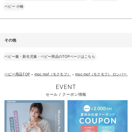
ベビー 小物
その他
ベビー服・新生児服・ベビー用品のTOPページはこちら
ベビー用品TOP
moc mof（モクモフ）
moc mof（モクモフ） ロンパー
＞
＞
EVENT
お気に入り商品を確認する
お買い物を続ける
カートへ進む
セール / クーポン情報