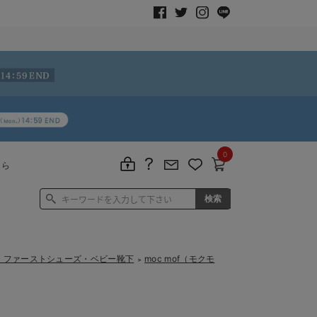
0
ちら
ーズ・ファーストシューズ・ベビー靴下
moc mof（モクモ
＞