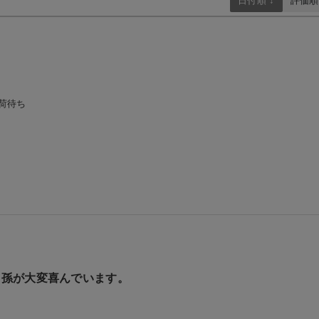
日付順 ↓
評価順
荷待ち
 孫が大変喜んでいます。