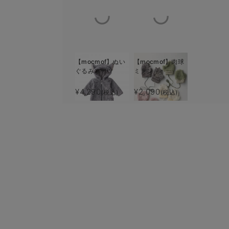
【mocmof】ぬい
【mocmof】肉球
ぐるみスーツ
ミトン
¥4,290
¥2,090
(税込)
(税込)