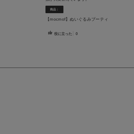
商品：
【mocmof】ぬいぐるみブーティ
役に立った
0