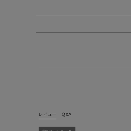
【mocmof】ぬ
ツ
¥4,290
(税込)
レビュー
Q&A