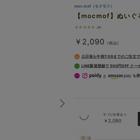
moc mof（モクモフ）
【mocmof】ぬい
2件
￥2,090
(税込)
土日祝も
午前7:59までのご注文
LINE新規登録で 500円OFF ク
も
と
9-12/在庫あり
￥2,090
アイボリー