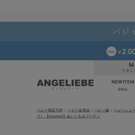
M
マタニ
NEWITEM
新商品
ベビー用品TOP
ベビー全商品
ベビー服
ベビーシュ
＞
＞
＞
フ） 【mocmof】ぬいぐるみブーティ