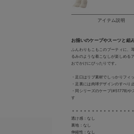
アイテム説明
お揃いのケープやスーツと組
ふんわりもこもこのブーティに、
るみのような着こなしが楽しめる
おでかけにぴったりです。
足裏には肉球デザイン
・足口はリブ素材でしっかりフィ
・足裏には肉球デザインのすべり
・同シリーズのケープ(#51778)やス
す
＊＊＊＊＊＊＊＊＊＊＊＊＊＊＊
透け感：なし
裏地：なし
伸縮性：なし