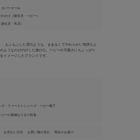
・カバーオール
だれかけ（新生児・ベビー）
（新生児・乳児）
もくもく、もふもふした雲のような、まあるくてやわらかい気持ちよ
雲のようなのびのびした遊び心。ベビーの可愛さにちょっぴり
心をイメージしたブランドです。
ーズ・ファーストシューズ・ベビー靴下
ベビーの動物なりきり特集
お支払い方法
お買い物の流れ
商品のお届け