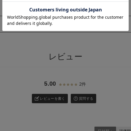
お気に入り商品を確認する
このアイテムをシェアする
>
いぐるみスー
【mocmof】肉球ミトン
レビュー
¥2,090
(税込)
5.00
2件
レビューを書く
質問する