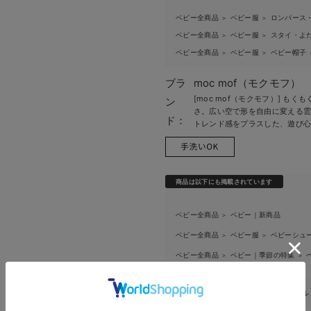
ベビー全商品
ベビー服
ロンパース
＞
＞
ベビー全商品
ベビー服
スタイ・よ
＞
＞
ベビー全商品
ベビー服
ベビー帽子
＞
＞
ブラ
moc mof（モクモフ）
[moc mof（モクモフ）] 
ン
さ。広い空で形を自由に変える
ド：
トレンド感をプラスした、遊び
お買い物を続ける
カートへ進む
商品は以下にも掲載されています
RELATED ITEMS
ベビー全商品
ベビー｜新商品
関連商品
＞
ベビー全商品
ベビー服
ベビーシュ
＞
＞
2
ベビー全商品
ベビー｜季節の特集
＞
＞
返品・交換
キャンセル