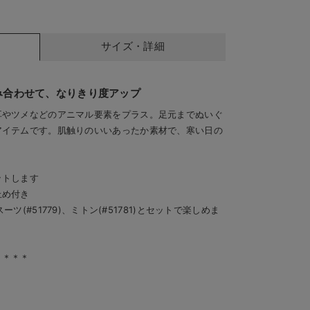
サイズ・詳細
み合わせて、なりきり度アップ
耳やツメなどのアニマル要素をプラス。足元までぬいぐ
アイテムです。肌触りのいいあったか素材で、寒い日の
のすべり止め付き
あったか
ットします
止め付き
ーツ(#51779)、ミトン(#51781)とセットで楽しめま
＊＊＊＊