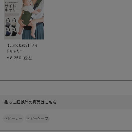
を
見
る
商
【u_mo baby】サイ
品
ドキャリー
詳
細
￥8,250
(税込)
を
見
る
抱っこ紐以外の商品はこちら
ベビーカー
ベビーケープ