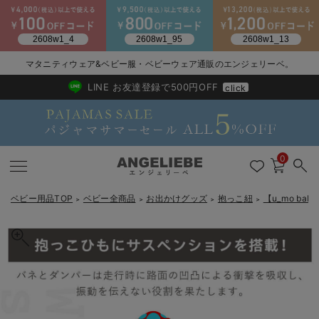
マタニティウェア&ベビー服・ベビーウェア通販のエンジェリーベ。
2026/NewArrival
送料495円(一部地域を除く) 7,700円以上で送料無料
LINE お友達登録で500円OFF
click
0
ベビー用品TOP
ベビー全商品
お出かけグッズ
抱っこ紐
【u_mo ba
＞
＞
＞
＞
戻る
戻る
戻る
戻る
戻る
戻る
戻る
戻る
戻る
戻る
戻る
戻る
戻る
戻る
戻る
戻る
戻る
戻る
戻る
戻る
戻る
戻る
戻る
戻る
戻る
戻る
戻る
戻る
戻る
戻る
戻る
新生児服全て
ベビー服全て
シーズンアイテム全て
ベビー・新生児 寝具全て
ベビー 雑貨全て
お出かけグッズ全て
ベビー｜季節の特集全て
アウトレット全て
特集全て
再入荷全て
送料無料アイテム全て
ブラキャミ おまとめ
【37周年祭セール】
気温差別オススメアイ
マタニティウェア お
こだわりの履き心地！
出産準備応援割全て
春のマタニティワンピ
Gift Selection 
冬の冷え対策インナー
入院準備の持ち物チェ
冬のあったか特集全て
出産準備
ロンパース・カバーオール
甚平・浴衣
ベビーベッド・布団 （ベビー・新生児）
ベビーカー
猛暑からベビーを守るひんやりグッズ
【アウトレット】ワンピース
抗菌防臭加工
再入荷｜インナー
ベビーチェア（ハイローチェア）・ベビーラック
ワンピース
【37周年祭セール】2
【15℃】3月下旬～
動きやすく着回しでき
強撚スムース(コスパ
【おまとめ割】パジャ
カジュアル
ジャケット派
マタニティパジャマ
【オフィスカジュアル
レギンスタイプ
【フォーマル】ワンピ
【ベビー】長袖
ハンカチ
快適ウェア10%OFF
セットアップ・ レイ
〜3,000円（税込）
薄くてあったか
入院してすぐ使うグッ
【冬のあったか特集】