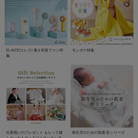
ELAiCE(エレス) 暑さ対策ファン特
モンポケ特集
集
出産祝いのプレゼント もらって嬉
新生児のための肌着 匠シリーズ
しかったもの・ギフトランキング