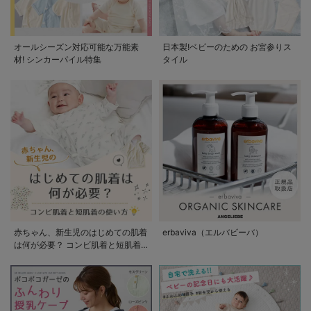
オールシーズン対応可能な万能素
日本製!ベビーのための お宮参りス
材! シンカーパイル特集
タイル
赤ちゃん、新生児のはじめての肌着
erbaviva（エルバビーバ）
は何が必要？ コンビ肌着と短肌着
の使い方