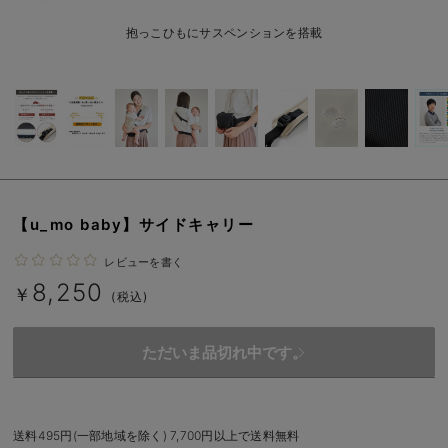
ベビー リュック
erbaviva（エルバビーバ）
抱っこひもにサスペンションを搭載
ベビー 小物
安心の日本製。先輩ママが買ってよかった！本当に必要な出産準備品
ハレの日に着るANGELIEBEのセレモニー
買って正解！高評価レビューアイテム
冬に可愛いニットがお得！
親子コーデ｜ママとベビーにおすすめ！
【u_mo baby】サイドキャリー
便利な育児家電
レビューを書く
8,250
￥
(税込)
Gift Selection 出産祝い
ロンパースはいつからいつまで使う？選ぶポイントも解説！
ただいま品切れ中です。
保育園・入園準備特集
ファルスカ
送料495円(一部地域を除く) 7,700円以上で送料無料