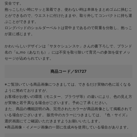
安全です。
抱っこしたい時にサッと装着でき、使わない時は本体をまとめゴムに挟むこ
とができるので、ウエストに付けたままや、取り外してコンパクトに持ち運
ぶことができます。
ロングパッドのショルダーベルトは背中まであるので荷重を分散し、抱っこ
が楽に感じます。
かわいらしいデザインは「サタケシュンスケ」さんの書下ろしで、ブランド
名の「u_mo（あなたも）」には不安を取り除いて育児への参加を促すメッ
セージが込められています。
商品コード／51727
※ご覧頂いている商品画像につきましては、できるだけ実物の色に近くなる
ように努めておりますが、
お客様がお使いの環境（モニター、ブラウザ等）の違いにより、色の見え方
が実物と若干異なる場合がございます。予めご了承ください。
また、商品の機能説明の為、完売されたカラーが商品画像として掲載されて
いる場合がございます。 販売中のカラーにつきましては、『色・サイズ』
選択画面にてご確認いただきますようお願いいたします。
※商品画像・イメージ画像の一部に生成AIを使用している場合があります。