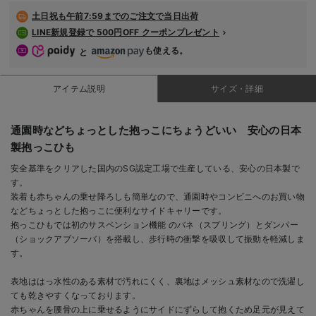
デロンギ
土日祝も
午前7:59までのご注文で当日出荷
LINE新規登録で 500円OFF クーポンプレゼント
入院準備の持ち物チェック
も使える。
と
アイテム説明
サイズ・詳細
通園時などちょっとした抱っこにちょうどいい 安心の日本
製抱っこひも
安全基準をクリアした国内のSG認定工場で生産している、安心の日本製で
す。
装着も赤ちゃんの乗せ降ろしも簡単なので、通園時やコンビニへのお買い物
などちょっとした抱っこに便利なサイドキャリーです。
抱っこひもでは初のサスペンション機能 のバネ（スプリング）とダンパー
（ショックアブソーバ）を搭載し、歩行時の衝撃を吸収して振動を軽減しま
す。
表地ははっ水性のある素材で汚れにくく、裏地はメッシュ素材なので洗濯し
ても乾きやすくなっております。
赤ちゃんを腰骨の上に乗せるようにサイドにずらして抱くため足元が見えて