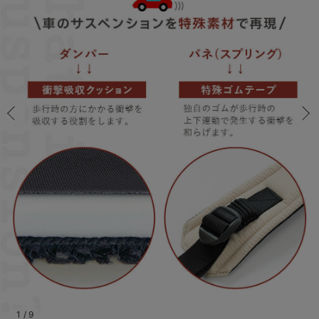
コンビ肌着・新生児/ベビー肌着
ベビー ワンピース
ベビー袴
ベビー ブランケット・タオルケット
子育て便利家電
抱っこ紐
夏のお役立ちベビーウェア
【アウトレット】トップス・授乳トップス
透け防止
再入荷｜アウター
トップス
【37周年祭セール】4
【〜10℃】3月中旬
涼しくて可愛い「ワン
デニム
きれいめトップス派
マタニティインナー
【オフィスカジュアル
パンツタイプ
【フォーマル】ボトム
【ベビー】半袖
2WAYオール
Aライン ・フレアワ
〜5,000円（税込）
綿混素材
赤ちゃんへ使うもの
【冬のあったか特集】
ツーウェイオール・2WAYオール（新生児）
ベビー パンツ
おくるみ（新生児）
プレイマット・ベビー マット
ベビーケープ
シンカーパイル特集
【アウトレット】ボトムス
見えてもカワイイ
パンツ
レギンス
きれいめスカート派
ベビー
【フォーマル】トップ
【ベビー】グッズ
コンビ肌着
Iライン ・タイトシ
〜10,000円（税込）
腹巻・ひざ上パンツ
産後に使うグッズ
【冬のあったか特集】
ベビー ブルマ
ベビー 雑貨 小物
ベビーの動物なりきり特集
【アウトレット】パジャマ
コットン素材
スカート
オフィス
きれいめ美脚パンツ派
短肌着
快適ウェア10%OFF
ジャンパースカート/
10,001円（税込）〜
保温&リカバリー
【冬のあったか特集】
ベビー スカート
ベビー安全グッズ
ベビー 夏のお役立ちグッズ特集
【アウトレット】インナー
冷房対策
パジャマ
ツィード派
セット
ワーク・オフィス
女の子におススメのギ
レギンス・タイツ
ベビートップス
ベビーおもちゃ
【素材別】ベビーロンパース特集
【アウトレット】ベビー
接触冷感素材
インナー
MAX55%OFF ブラッ
王道シンプル派
カジュアル
男の子におススメのギ
カップ付きインナー
ベビー アウター
メモリアルグッズ
袴ロンパース特集
Tシャツブラ
雑貨
セットアップ派
フォーマル / オケー
定番ギフト
あったか度◎
ベビー セットアップ
授乳・調乳・お食事
ブラトップ
ベビー
あったかアイテム｜ベ
もらって嬉しいギフト
裏起毛素材
スタイ・よだれかけ（新生児・ベビー）
哺乳瓶
親子セット
かわいくておもしろい
ベビー帽子（新生児・乳児）
赤ちゃん 洗剤・洗濯用品・お掃除
快適機能ウェア特集 トップス
何枚あっても嬉しいア
新生児スリーパー・ベビーパジャマ
赤ちゃん お風呂・ベビースキンケア
快適機能ウェア特集 ボトムス
長く使えるアイテム
おむつ関連グッズ
快適機能ウェア特集 パジャマ
ベビーシューズ・ファーストシューズ・ベビー靴下
お部屋映えアイテム
1
/
9