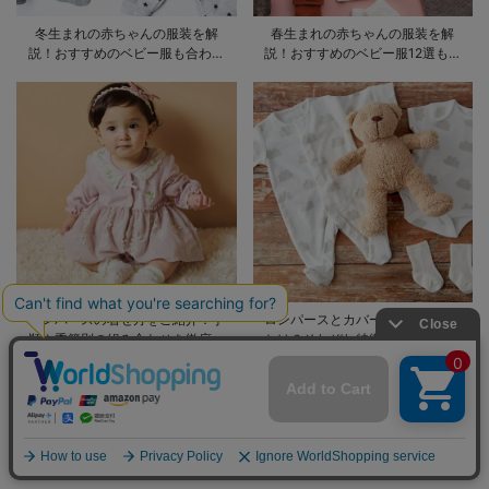
冬生まれの赤ちゃんの服装を解
春生まれの赤ちゃんの服装を解
説！おすすめのベビー服も合わせ
説！おすすめのベビー服12選も合
てご紹介
わせてご紹介！
ロンパースの着せ方をご紹介！手
ロンパースとカバーオールの違い
順や季節別の組み合わせを徹底解
とは？それぞれ特徴やおすすめ商
説
品をご紹介
ベビーに関する
記事一覧はこちら