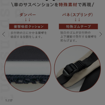
コンビ肌着・新生児/ベビー肌着
ベビー ワンピース
ベビー袴
ベビー ブランケット・タオルケット
子育て便利家電
抱っこ紐
夏のお役立ちベビーウェア
【アウトレット】トップス・授乳トップス
透け防止
再入荷｜アウター
トップス
【37周年祭セール】4
【〜10℃】3月中旬
涼しくて可愛い「ワン
デニム
きれいめトップス派
マタニティインナー
【オフィスカジュアル
パンツタイプ
【フォーマル】ボトム
【ベビー】半袖
2WAYオール
Aライン ・フレアワ
〜5,000円（税込）
綿混素材
赤ちゃんへ使うもの
【冬のあったか特集】
ツーウェイオール・2WAYオール（新生児）
ベビー パンツ
おくるみ（新生児）
プレイマット・ベビー マット
ベビーケープ
シンカーパイル特集
【アウトレット】ボトムス
見えてもカワイイ
パンツ
レギンス
きれいめスカート派
ベビー
【フォーマル】トップ
【ベビー】グッズ
コンビ肌着
Iライン ・タイトシ
〜10,000円（税込）
腹巻・ひざ上パンツ
産後に使うグッズ
【冬のあったか特集】
ベビー ブルマ
ベビー 雑貨 小物
ベビーの動物なりきり特集
【アウトレット】パジャマ
コットン素材
スカート
オフィス
きれいめ美脚パンツ派
短肌着
快適ウェア10%OFF
ジャンパースカート/
10,001円（税込）〜
保温&リカバリー
【冬のあったか特集】
ベビー スカート
ベビー安全グッズ
ベビー 夏のお役立ちグッズ特集
【アウトレット】インナー
冷房対策
パジャマ
ツィード派
セット
ワーク・オフィス
女の子におススメのギ
レギンス・タイツ
ベビートップス
ベビーおもちゃ
【素材別】ベビーロンパース特集
【アウトレット】ベビー
接触冷感素材
インナー
MAX55%OFF ブラッ
王道シンプル派
カジュアル
男の子におススメのギ
カップ付きインナー
ベビー アウター
メモリアルグッズ
袴ロンパース特集
Tシャツブラ
雑貨
セットアップ派
フォーマル / オケー
定番ギフト
あったか度◎
ベビー セットアップ
授乳・調乳・お食事
ブラトップ
ベビー
あったかアイテム｜ベ
もらって嬉しいギフト
裏起毛素材
スタイ・よだれかけ（新生児・ベビー）
哺乳瓶
親子セット
かわいくておもしろい
ベビー帽子（新生児・乳児）
赤ちゃん 洗剤・洗濯用品・お掃除
快適機能ウェア特集 トップス
何枚あっても嬉しいア
新生児スリーパー・ベビーパジャマ
赤ちゃん お風呂・ベビースキンケア
快適機能ウェア特集 ボトムス
長く使えるアイテム
おむつ関連グッズ
快適機能ウェア特集 パジャマ
ベビーシューズ・ファーストシューズ・ベビー靴下
お部屋映えアイテム
1
/
17