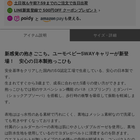
土日祝も
午前7:59までのご注文で当日出荷
デロンギ
LINE新規登録で 500円OFF クーポンプレゼント
も使える。
入院準備の持ち物チェック
と
アイテム説明
サイズ・詳細
新感覚の抱きごこち。ユーモベビー5WAYキャリーが新登
場！ 安心の日本製抱っこひも
安全基準をクリアした国内のSG認定工場で生産している、安心の日本製で
す。
生まれてすぐから3歳まで、成長に合わせた5通りの使い方ができます。
抱っこひもでは初のサスペンション機能 のバネ（スプリング）とダンパー
（ショックアブソーバ）を搭載し、歩行時の衝撃を吸収して振動を軽減しま
す。
表地ははっ水性のある素材で汚れにくく、裏地はメッシュ素材なので洗濯し
ても乾きやすくなっております。
付属のショルダーカバーの表地は肌にやさしいダブルガーゼを使用し、裏地
は防水生地を使用しているのでヨダレがベルトに浸透するのを防ぎます。
ウエストベルトが無いタイプのため腰への負担が軽減され、コンパクトなの