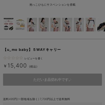
ベビー リュック
erbaviva（エルバビーバ）
抱っこひもにサスペンションを搭載
ベビー 小物
安心の日本製。先輩ママが買ってよかった！本当に必要な出産準備品
ハレの日に着るANGELIEBEのセレモニー
買って正解！高評価レビューアイテム
冬に可愛いニットがお得！
【u_mo baby】５WAYキャリー
親子コーデ｜ママとベビーにおすすめ！
レビューを書く
便利な育児家電
15,400
￥
(税込)
Gift Selection 出産祝い
ただいま品切れ中です。
ロンパースはいつからいつまで使う？選ぶポイントも解説！
保育園・入園準備特集
送料495円(一部地域を除く) 7,700円以上で送料無料
ファルスカ