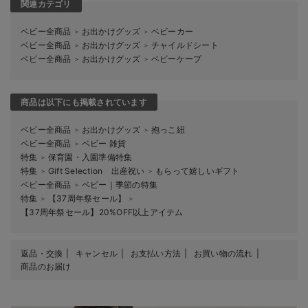
関連カテゴリ
ベビー全商品
お出かけグッズ
ベビーカー
＞
＞
ベビー全商品
お出かけグッズ
チャイルドシート
＞
＞
ベビー全商品
お出かけグッズ
ベビーケープ
＞
＞
商品は以下にも掲載されています
ベビー全商品
お出かけグッズ
抱っこ紐
＞
＞
ベビー全商品
ベビー 雑貨
＞
特集
保育園・入園準備特集
＞
特集
Gift Selection 出産祝い
もらって嬉しいギフト
＞
＞
ベビー全商品
ベビー｜季節の特集
＞
特集
【37周年祭セール】
＞
＞
【37周年祭セール】20%OFF以上アイテム
返品・交換
キャンセル
お支払い方法
お買い物の流れ
商品のお届け