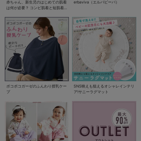
赤ちゃん、新生児のはじめての肌着
erbaviva（エルバビーバ）
は何が必要？ コンビ肌着と短肌着
の使い方
ポコポコガーゼのふんわり授乳ケー
SNS映えも狙えるオシャレインテリ
プ
ア!サニーラグマット