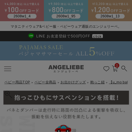
マタニティウェア&ベビー服・ベビーウェア通販のエンジェリーベ。
2026/NewArrival
送料495円(一部地域を除く) 7,700円以上で送料無料
LINE お友達登録で500円OFF
click
0
ベビー用品TOP
ベビー全商品
お出かけグッズ
抱っこ紐
【u_mo ba
＞
＞
＞
＞
戻る
戻る
戻る
戻る
戻る
戻る
戻る
戻る
戻る
戻る
戻る
戻る
戻る
戻る
戻る
戻る
戻る
戻る
戻る
戻る
戻る
戻る
戻る
戻る
戻る
戻る
戻る
戻る
戻る
戻る
戻る
新生児服全て
ベビー服全て
シーズンアイテム全て
ベビー・新生児 寝具全て
ベビー 雑貨全て
お出かけグッズ全て
ベビー｜季節の特集全て
アウトレット全て
特集全て
再入荷全て
送料無料アイテム全て
ブラキャミ おまとめ
【37周年祭セール】
気温差別オススメアイ
マタニティウェア お
こだわりの履き心地！
出産準備応援割全て
春のマタニティワンピ
Gift Selection 
冬の冷え対策インナー
入院準備の持ち物チェ
冬のあったか特集全て
出産準備
ロンパース・カバーオール
甚平・浴衣
ベビーベッド・布団 （ベビー・新生児）
ベビーカー
猛暑からベビーを守るひんやりグッズ
【アウトレット】ワンピース
抗菌防臭加工
再入荷｜インナー
ベビーチェア（ハイローチェア）・ベビーラック
ワンピース
【37周年祭セール】2
【15℃】3月下旬～
動きやすく着回しでき
強撚スムース(コスパ
【おまとめ割】パジャ
カジュアル
ジャケット派
マタニティパジャマ
【オフィスカジュアル
レギンスタイプ
【フォーマル】ワンピ
【ベビー】長袖
ハンカチ
快適ウェア10%OFF
セットアップ・ レイ
〜3,000円（税込）
薄くてあったか
入院してすぐ使うグッ
【冬のあったか特集】