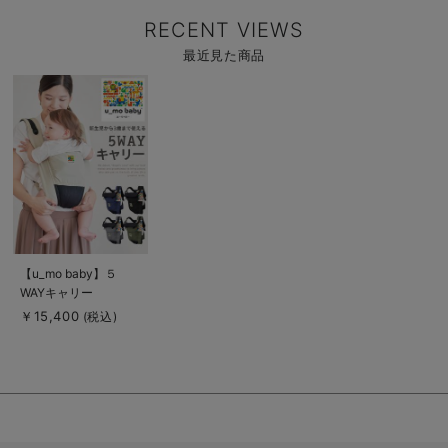
RECENT VIEWS
最近見た商品
商
品
詳
細
を
見
る
商
【u_mo baby】５
品
WAYキャリー
詳
細
￥15,400
(税込)
を
見
る