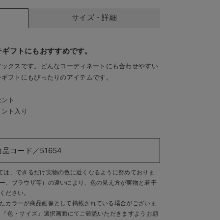
サイズ・詳細
チギフトにもおすすめです。
ソックスです。どんなコーディネートにも合わせやすい
チギフトにもぴったりのアイテムです。
セント
リント入り
上品なデザイン
足底にはすべり止めにな
商品コード／51654
ては、できるだけ実物の色に近くなるように努めておりま
ー、ブラウザ等）の違いにより、色の見え方が実物と若干
ください。
たカラーが商品画像として掲載されている場合がございま
、『色・サイズ』選択画面にてご確認いただきますようお願