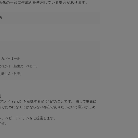
画像の一部に生成AIを使用している場合があります。
8
・カバーオール
だれかけ（新生児・ベビー）
（新生児・乳児）
）］
）はアンド（and）を意味する記号“＆”のことです。 決して主役に
なぐためになくてはならない存在でありたいという願いがこめ
ム、ベビーアイテムをご提案します。
です。