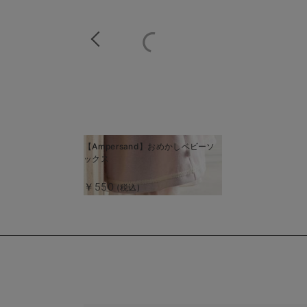
商
【Ampersand】おめかしベビーソ
商
ックス
品
品
詳
詳
￥550
(税込)
細
細
を
を
見
見
る
る