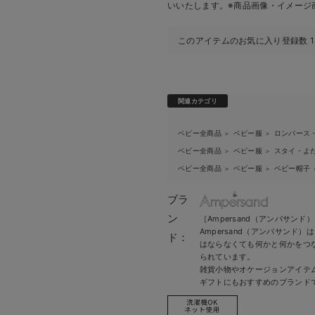
いいたします。
※商品画像・イメージ
このアイテムのお気に入り登録数
1
関連カテゴリ
ベビー全商品
ベビー服
ロンパース
＞
＞
ベビー全商品
ベビー服
スタイ・よ
＞
＞
ベビー全商品
ベビー服
ベビー帽子
＞
＞
ブラ
ン
［Ampersand（アンパサンド
Ampersand（アンパサンド
ド：
はならなくても何かと何かをつ
られています。
雑貨小物やオケージョンアイテ
ギフトにもおすすめのブランド