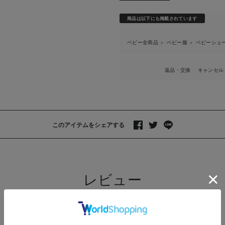
商品は以下にも掲載されています
ベビー全商品
ベビー服
ベビーシュ
＞
＞
返品・交換
キャンセル
このアイテムをシェアする
>
レビュー
レビューを書く
質問する