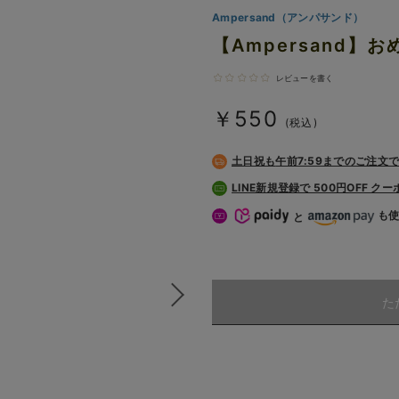
Ampersand（アンパサンド）
【Ampersand】
レビューを書く
￥550
(税込)
土日祝も
午前7:59までのご注文
LINE新規登録で 500円OFF ク
も
と
た