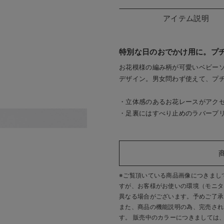
アイテム説明
特別な日のおでかけ用に。プ
お花模様の編み柄が可愛いベビー
デザイン。男女問わず使えて、プ
・立体感のあるお花レースがアク
・足裏にはすべり止めのラバープ
スタイルにぴったり
お花模様の編み柄が
※ご覧頂いている商品画像につきまし
すが、
お客様がお使いの環境（モニタ
異なる場合がございます。予めご了承
また、商品の機能説明の為、完売され
す。 販売中のカラーにつきましては