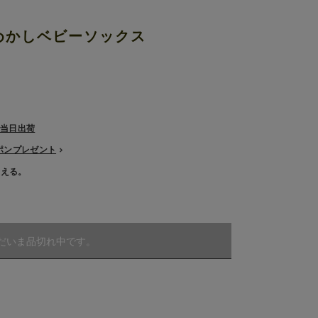
おめかしベビーソックス
で当日出荷
ーポンプレゼント
使える。
だいま品切れ中です。