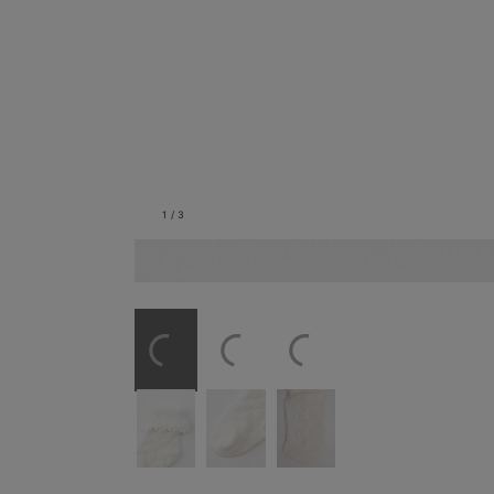
1
/
3
立体感のある足口レースで、おめかし