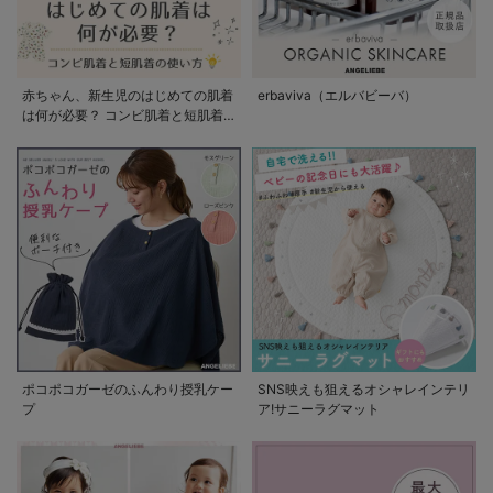
赤ちゃん、新生児のはじめての肌着
erbaviva（エルバビーバ）
は何が必要？ コンビ肌着と短肌着
の使い方
ポコポコガーゼのふんわり授乳ケー
SNS映えも狙えるオシャレインテリ
プ
ア!サニーラグマット