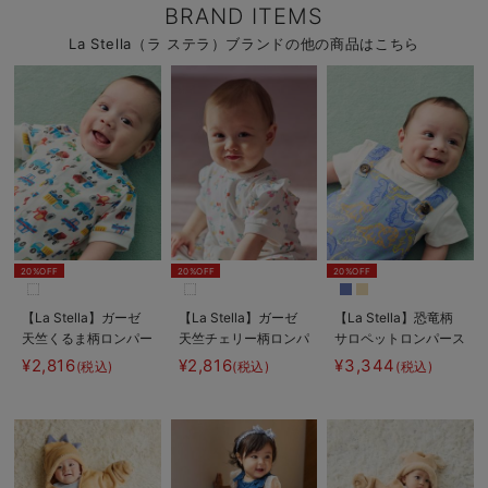
BRAND ITEMS
La Stella（ラ ステラ）ブランドの他の商品はこちら
20%OFF
20%OFF
20%OFF
【La Stella】ガーゼ
【La Stella】ガーゼ
【La Stella】恐竜柄
天竺くるま柄ロンパー
天竺チェリー柄ロンパ
サロペットロンパース
ス
ース
¥2,816
¥2,816
¥3,344
(税込)
(税込)
(税込)