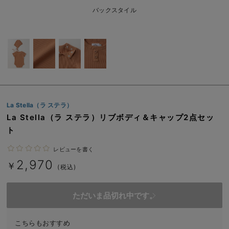
ベビー リュック
erbaviva（エルバビーバ）
バックスタイル
ベビー 小物
安心の日本製。先輩ママが買ってよかった！本当に必要な出産準備品
ハレの日に着るANGELIEBEのセレモニー
買って正解！高評価レビューアイテム
冬に可愛いニットがお得！
La Stella（ラ ステラ）
親子コーデ｜ママとベビーにおすすめ！
La Stella（ラ ステラ）リブボディ＆キャップ2点セッ
ト
便利な育児家電
レビューを書く
Gift Selection 出産祝い
2,970
￥
(税込)
ロンパースはいつからいつまで使う？選ぶポイントも解説！
ただいま品切れ中です。
保育園・入園準備特集
ファルスカ
こちらもおすすめ