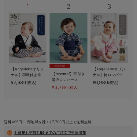
1
2
3
デロンギ
入院準備の持ち物チェック
20%OFF
【Angeliebeオリジ
【Angeliebeオリジ
【mocmof】帯付き
ナル】羽織付き袴
ナル】袴ロンパー
浴衣ロンパース
ロンパース 男の
ス 男の子 女の
ー
¥7,980
¥6,980
¥
(税込)
(税込)
子
子
ー
¥3,784
(税込)
ル
送料495円(一部地域を除く) 7,700円以上で送料無料
土日祝も
午前7:59までのご注文で当日出荷