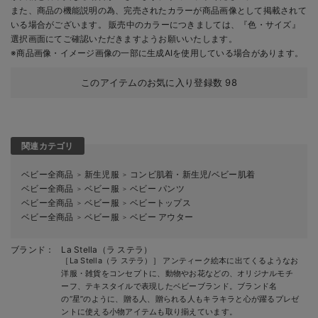
また、商品の機能説明の為、完売されたカラーが商品画像として掲載されて
いる場合がございます。 販売中のカラーにつきましては、『色・サイズ』
選択画面にてご確認いただきますようお願いいたします。
※商品画像・イメージ画像の一部に生成AIを使用している場合があります。
このアイテムのお気に入り登録数
98
関連カテゴリ
ベビー全商品
新生児服
コンビ肌着・新生児/ベビー肌着
＞
＞
ベビー全商品
ベビー服
ベビー パンツ
＞
＞
ベビー全商品
ベビー服
ベビートップス
＞
＞
ベビー全商品
ベビー服
ベビー アウター
＞
＞
ブランド：
La Stella（ラ ステラ）
［La Stella（ラ ステラ）］ アンティーク絵本に出てくるようなお
洋服・雑貨をコンセプトに、動物やお花などの、オリジナルモチ
ーフ、テキスタイルで表現したベビーブランド。ブランド名
の“星”のように、贈る人、贈られる人もキラキラと心が躍るプレゼ
ントに使える小物アイテムも取り揃えています。