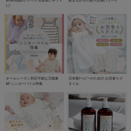
amanoppoシリーズ 出産祝いギフト
新生児からの親子お揃いコーデ
に!
オールシーズン対応可能な万能素
日本製!ベビーのための お宮参りス
材! シンカーパイル特集
タイル