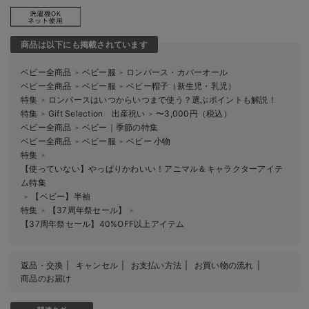
商品は以下にも掲載されています
ベビー全商品
ベビー服
ロンパース・カバーオール
＞
＞
ベビー全商品
ベビー服
ベビー帽子（新生児・乳児）
＞
＞
特集
ロンパースはいつからいつまで使う？選ぶポイントも解説！
＞
特集
Gift Selection 出産祝い
〜3,000円（税込）
＞
＞
ベビー全商品
ベビー｜季節の特集
＞
ベビー全商品
ベビー服
ベビー 小物
＞
＞
特集
＞
【使っていない】やっぱりかわいい！アニマル＆キャラクターアイテ
ム特集
【ベビー】半袖
＞
特集
【37周年祭セール】
＞
＞
【37周年祭セール】40%OFF以上アイテム
返品・交換
キャンセル
お支払い方法
お買い物の流れ
商品のお届け