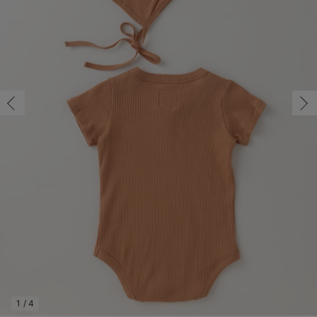
コンビ肌着・新生児/ベビー肌着
ベビー ワンピース
ベビー袴
ベビー ブランケット・タオルケット
子育て便利家電
抱っこ紐
夏のお役立ちベビーウェア
【アウトレット】トップス・授乳トップス
透け防止
再入荷｜アウター
トップス
【37周年祭セール】4
【〜10℃】3月中旬
涼しくて可愛い「ワン
デニム
きれいめトップス派
マタニティインナー
【オフィスカジュアル
パンツタイプ
【フォーマル】ボトム
【ベビー】半袖
2WAYオール
Aライン ・フレアワ
〜5,000円（税込）
綿混素材
赤ちゃんへ使うもの
【冬のあったか特集】
ツーウェイオール・2WAYオール（新生児）
ベビー パンツ
おくるみ（新生児）
プレイマット・ベビー マット
ベビーケープ
シンカーパイル特集
【アウトレット】ボトムス
見えてもカワイイ
パンツ
レギンス
きれいめスカート派
ベビー
【フォーマル】トップ
【ベビー】グッズ
コンビ肌着
Iライン ・タイトシ
〜10,000円（税込）
腹巻・ひざ上パンツ
産後に使うグッズ
【冬のあったか特集】
ベビー ブルマ
ベビー 雑貨 小物
ベビーの動物なりきり特集
【アウトレット】パジャマ
コットン素材
スカート
オフィス
きれいめ美脚パンツ派
短肌着
快適ウェア10%OFF
ジャンパースカート/
10,001円（税込）〜
保温&リカバリー
【冬のあったか特集】
ベビー スカート
ベビー安全グッズ
ベビー 夏のお役立ちグッズ特集
【アウトレット】インナー
冷房対策
パジャマ
ツィード派
セット
ワーク・オフィス
女の子におススメのギ
レギンス・タイツ
ベビートップス
ベビーおもちゃ
【素材別】ベビーロンパース特集
【アウトレット】ベビー
接触冷感素材
インナー
MAX55%OFF ブラッ
王道シンプル派
カジュアル
男の子におススメのギ
カップ付きインナー
ベビー アウター
メモリアルグッズ
袴ロンパース特集
Tシャツブラ
雑貨
セットアップ派
フォーマル / オケー
定番ギフト
あったか度◎
ベビー セットアップ
授乳・調乳・お食事
ブラトップ
ベビー
あったかアイテム｜ベ
もらって嬉しいギフト
裏起毛素材
スタイ・よだれかけ（新生児・ベビー）
哺乳瓶
親子セット
かわいくておもしろい
ベビー帽子（新生児・乳児）
赤ちゃん 洗剤・洗濯用品・お掃除
快適機能ウェア特集 トップス
何枚あっても嬉しいア
新生児スリーパー・ベビーパジャマ
赤ちゃん お風呂・ベビースキンケア
快適機能ウェア特集 ボトムス
長く使えるアイテム
おむつ関連グッズ
快適機能ウェア特集 パジャマ
ベビーシューズ・ファーストシューズ・ベビー靴下
お部屋映えアイテム
1
/
4