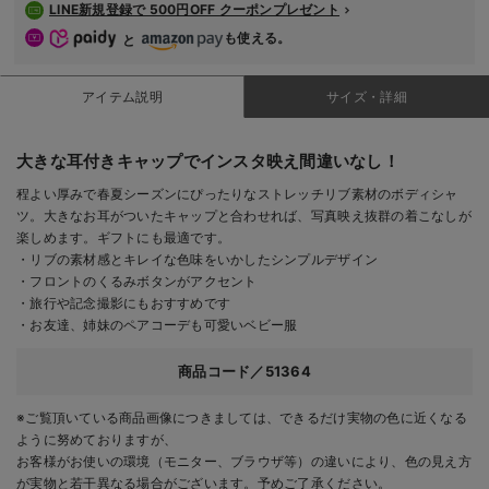
LINE新規登録で 500円OFF クーポンプレゼント
も使える。
と
アイテム説明
サイズ・詳細
大きな耳付きキャップでインスタ映え間違いなし！
程よい厚みで春夏シーズンにぴったりなストレッチリブ素材のボディシャ
ツ。大きなお耳がついたキャップと合わせれば、写真映え抜群の着こなしが
楽しめます。ギフトにも最適です。
・リブの素材感とキレイな色味をいかしたシンプルデザイン
・フロントのくるみボタンがアクセント
・旅行や記念撮影にもおすすめです
・お友達、姉妹のペアコーデも可愛いベビー服
商品コード／51364
※ご覧頂いている商品画像につきましては、できるだけ実物の色に近くなる
ように努めておりますが、
お客様がお使いの環境（モニター、ブラウザ等）の違いにより、色の見え方
が実物と若干異なる場合がございます。予めご了承ください。