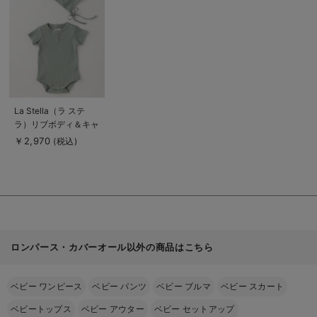
細
を
見
る
商
La Stella（ラ ステ
品
ラ）リブボディ＆キャ
詳
細
ップ2点セット
￥2,970
(税込)
を
見
る
ロンパース・カバーオール以外の商品はこちら
ベビー ワンピース
ベビー パンツ
ベビー ブルマ
ベビー スカート
ベビートップス
ベビー アウター
ベビー セットアップ