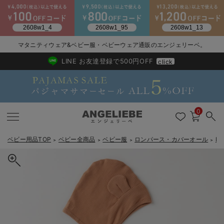
2026/NewArrival
送料495円(一部地域を除く) 7,700円以上で送料無料
マタニティウェア&ベビー服・ベビーウェア通販のエンジェリーベ。
LINE お友達登録で500円OFF
click
0
ベビー用品TOP
ベビー全商品
ベビー服
ロンパース・カバーオール
L
＞
＞
＞
＞
戻る
戻る
戻る
戻る
戻る
戻る
戻る
戻る
戻る
戻る
戻る
戻る
戻る
戻る
戻る
戻る
戻る
戻る
戻る
戻る
戻る
戻る
戻る
戻る
戻る
戻る
戻る
戻る
戻る
戻る
戻る
新生児服全て
ベビー服全て
シーズンアイテム全て
ベビー・新生児 寝具全て
ベビー 雑貨全て
お出かけグッズ全て
ベビー｜季節の特集全て
アウトレット全て
特集全て
再入荷全て
送料無料アイテム全て
ブラキャミ おまとめ
【37周年祭セール】
気温差別オススメアイ
マタニティウェア お
こだわりの履き心地！
出産準備応援割全て
春のマタニティワンピ
Gift Selection 
冬の冷え対策インナー
入院準備の持ち物チェ
冬のあったか特集全て
出産準備
ロンパース・カバーオール
甚平・浴衣
ベビーベッド・布団 （ベビー・新生児）
ベビーカー
猛暑からベビーを守るひんやりグッズ
【アウトレット】ワンピース
抗菌防臭加工
再入荷｜インナー
ベビーチェア（ハイローチェア）・ベビーラック
ワンピース
【37周年祭セール】2
【15℃】3月下旬～
動きやすく着回しでき
強撚スムース(コスパ
【おまとめ割】パジャ
カジュアル
ジャケット派
マタニティパジャマ
【オフィスカジュアル
レギンスタイプ
【フォーマル】ワンピ
【ベビー】長袖
ハンカチ
快適ウェア10%OFF
セットアップ・ レイ
〜3,000円（税込）
薄くてあったか
入院してすぐ使うグッ
【冬のあったか特集】