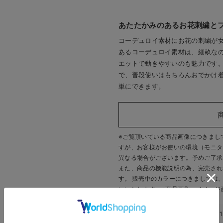
あたたかみのあるお花刺繍と
コーデュロイ素材にお花の刺繍が
あるコーデュロイ素材は、細畝な
エットで動きやすいのも魅力です
で、普段使いはもちろんおでかけ
単にできます。
※ご覧頂いている商品画像につきまし
すが、
お客様がお使いの環境（モニタ
異なる場合がございます。予めご了承
また、商品の機能説明の為、完売され
す。 販売中のカラーにつきましては
いいたします。
※商品画像・イメージ
このアイテムのお気に入り登録数
1