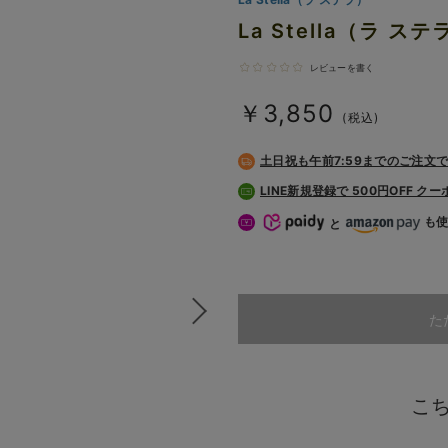
La Stella（ラ
レビューを書く
￥3,850
(税込)
土日祝も
午前7:59までのご注文
LINE新規登録で 500円OFF ク
も
と
た
こ