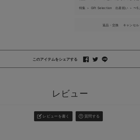
特集
Gift Selection 出産祝い
〜5
＞
＞
返品・交換
キャンセル
このアイテムをシェアする
>
レビュー
レビューを書く
質問する