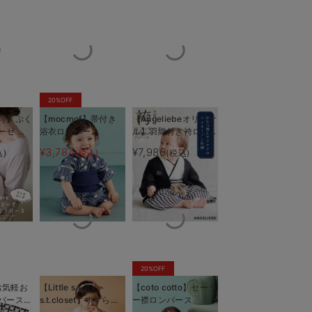
20%OFF
可】ぷく
【mocmof】帯付き
【Angeliebeオリジナ
ーゼ ツ
浴衣ロンパース
ル】羽織付き袴ロンパ
ル
ース 男の子
¥3,784
¥7,980
込)
(税込)
(税込)
着替えも簡単
クラフト
ル） ロン
20%OFF
】お気軽お
【Little s.t. by
【coto cotto】セーラ
ンパース
s.t.closet】すずらん
ー襟ロンパース