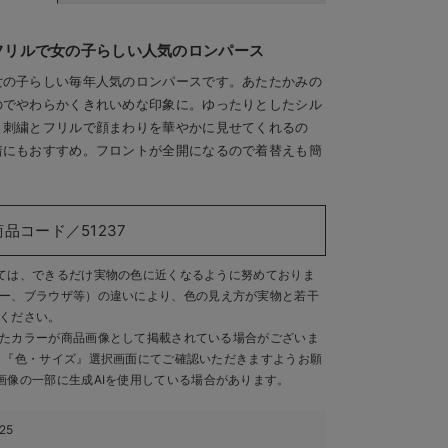
フリルで女の子らしい人気のロンパース
女の子らしい毎年人気のロンパースです。あたたかみの
のでやわらかくきれいめな印象に。ゆったりとしたシル
。刺繍とフリルで顔まわりを華やかに見せてくれるの
着にもおすすめ。フロントが全開になるので着替えも簡
商品コード／51237
ては、できるだけ実物の色に近くなるように努めておりま
ー、ブラウザ等）の違いにより、色の見え方が実物と若干
ください。
たカラーが商品画像として掲載されている場合がございま
、『色・サイズ』選択画面にてご確認いただきますようお願
画像の一部に生成AIを使用している場合があります。
25