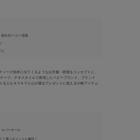
・新生児/ベビー肌着
ツ
プス
］ アンティーク絵本に出てくるようなお洋服・雑貨をコンセプトに、
モチーフ、テキスタイルで表現したベビーブランド。ブランド
られる人もキラキラと心が躍るプレゼントに使える小物アイテム
・カバーオール
う？選ぶポイントも解説！