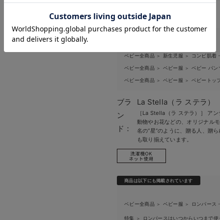
お気に入り商品を確認する
お買い物を続ける
カートへ進む
関連カテゴリ
ベビー全商品
新生児服
コンビ肌着
＞
＞
ベビー全商品
ベビー服
ベビー パン
＞
＞
ベビー全商品
ベビー服
ベビートッ
＞
＞
ブラ
La Stella（ラ ステラ）
［La Stella（ラ ステラ）
ン
動物やお花などの、オリジナル
ド：
名の“星”のように、贈る人、贈
も取り揃えています。
商品は以下にも掲載されています
ベビー全商品
ベビー服
ロンパース
＞
＞
特集
ロンパースはいつからいつまで使
＞