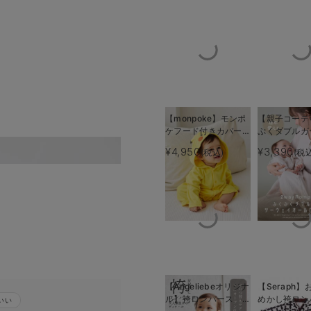
【monpoke】モンポ
【親子コーデ
ケフード付きカバーオ
ぷくダブルガ
ール
ーウェイオー
¥4,950
¥3,390
(税込)
(税
スナップボタンで
（2wayオー
パース
【Angeliebeオリジナ
【Seraph
ル】袴ロンパース 男
めかし袴ロ
いい