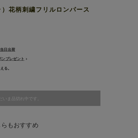
 ステラ）花柄刺繍フリルロンパース
で当日出荷
ーポンプレゼント
使える。
だいま品切れ中です。
ちらもおすすめ