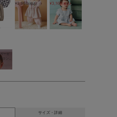
子
刺繍カバーオール
¥3,960
¥3,168
)
(税込)
(税込)
a】ガーゼ
柄ロンパ
)
サイズ・詳細