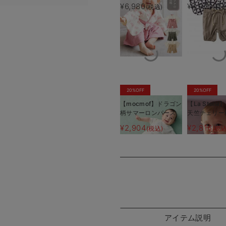
の子 女の子
男の子 女の
¥6,980
¥4,950
(税込)
(税込
20%OFF
20%OFF
【mocmof】ドラゴン
【La Stell
柄サマーロンパース
天竺チェリー
ース
¥2,904
¥2,816
(税込)
(税込
アイテム説明