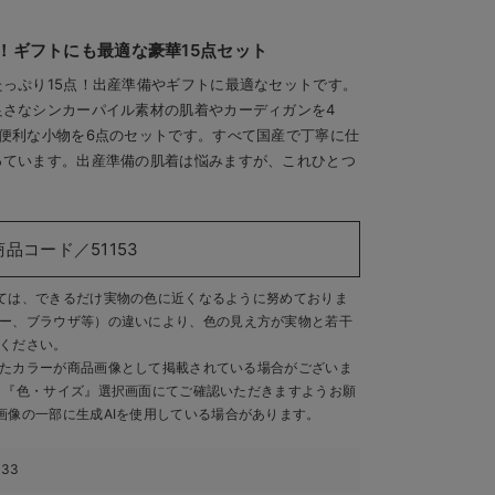
！ギフトにも最適な豪華15点セット
っぷり15点！出産準備やギフトに最適なセットです。
良さなシンカーパイル素材の肌着やカーディガンを4
便利な小物を6点のセットです。すべて国産で丁寧に仕
っています。出産準備の肌着は悩みますが、これひとつ
商品コード／51153
ては、できるだけ実物の色に近くなるように努めておりま
ー、ブラウザ等）の違いにより、色の見え方が実物と若干
ください。
たカラーが商品画像として掲載されている場合がございま
、『色・サイズ』選択画面にてご確認いただきますようお願
画像の一部に生成AIを使用している場合があります。
433