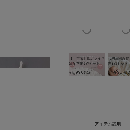
【日本製】匠フライス
【助産院監修
出産準備9点セット
備3点セット
¥6,990
¥4,990
(税込)
(税込
アイテム説明