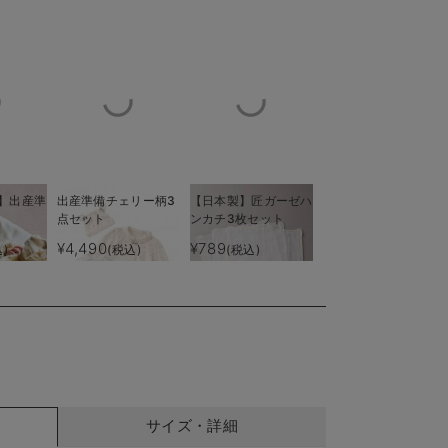
】出産準
出産準備チェリー柄3
【日本製】匠ガーゼハ
点セット
ンカチ3枚セット
¥4,490
¥789
)
(税込)
(税込)
サイズ・詳細