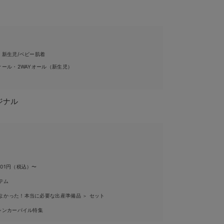
・新生児/ベビー肌着
ール・2WAYオール（新生児）
リジナル
,001円（税込）〜
テム
よかった！本当に必要な出産準備品
セット
＞
シンカーパイル特集