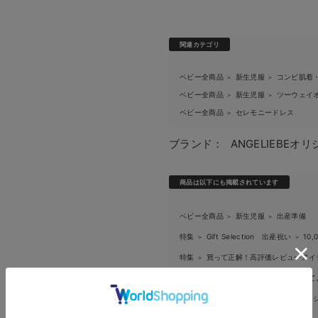
関連カテゴリ
ベビー全商品
新生児服
コンビ肌着
＞
＞
ベビー全商品
新生児服
ツーウェイオ
＞
＞
ベビー全商品
セレモニードレス
＞
ブランド：
ANGELIEBEオ
商品は以下にも掲載されています
ベビー全商品
新生児服
出産準備
＞
＞
特集
Gift Selection 出産祝い
10
＞
＞
特集
買って正解！高評価レビューアイ
＞
特集
安心の日本製。先輩ママが買って
＞
ベビー全商品
ベビー｜季節の特集
＞
＞