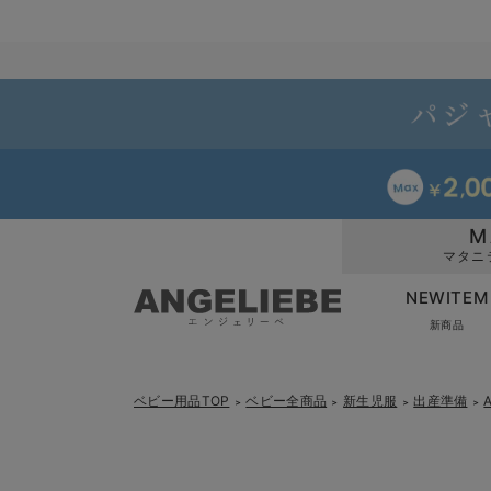
M
マタニ
NEWITEM
新商品
ベビー用品TOP
ベビー全商品
新生児服
出産準備
＞
＞
＞
＞