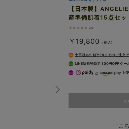
【日本製】ANGELI
産準備肌着15点セッ
4件
￥19,800
(税込)
土日祝も
午前7:59までのご注文
LINE新規登録で 500円OFF ク
も
と
た
こ