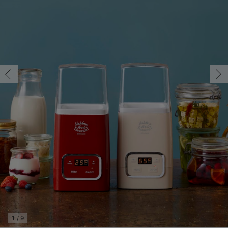
コンビ肌着・新生児/ベビー肌着
ベビー ワンピース
ベビー袴
ベビー ブランケット・タオルケット
子育て便利家電
抱っこ紐
夏のお役立ちベビーウェア
【アウトレット】トップス・授乳トップス
透け防止
再入荷｜アウター
トップス
【37周年祭セール】4
【〜10℃】3月中旬
涼しくて可愛い「ワン
デニム
きれいめトップス派
マタニティインナー
【オフィスカジュアル
パンツタイプ
【フォーマル】ボトム
【ベビー】半袖
2WAYオール
Aライン ・フレアワ
〜5,000円（税込）
綿混素材
赤ちゃんへ使うもの
【冬のあったか特集】
ツーウェイオール・2WAYオール（新生児）
ベビー パンツ
おくるみ（新生児）
プレイマット・ベビー マット
ベビーケープ
シンカーパイル特集
【アウトレット】ボトムス
見えてもカワイイ
パンツ
レギンス
きれいめスカート派
ベビー
【フォーマル】トップ
【ベビー】グッズ
コンビ肌着
Iライン ・タイトシ
〜10,000円（税込）
腹巻・ひざ上パンツ
産後に使うグッズ
【冬のあったか特集】
ベビー ブルマ
ベビー 雑貨 小物
ベビーの動物なりきり特集
【アウトレット】パジャマ
コットン素材
スカート
オフィス
きれいめ美脚パンツ派
短肌着
快適ウェア10%OFF
ジャンパースカート/
10,001円（税込）〜
保温&リカバリー
【冬のあったか特集】
ベビー スカート
ベビー安全グッズ
ベビー 夏のお役立ちグッズ特集
【アウトレット】インナー
冷房対策
パジャマ
ツィード派
セット
ワーク・オフィス
女の子におススメのギ
レギンス・タイツ
ベビートップス
ベビーおもちゃ
【素材別】ベビーロンパース特集
【アウトレット】ベビー
接触冷感素材
インナー
MAX55%OFF ブラッ
王道シンプル派
カジュアル
男の子におススメのギ
カップ付きインナー
ベビー アウター
メモリアルグッズ
袴ロンパース特集
Tシャツブラ
雑貨
セットアップ派
フォーマル / オケー
定番ギフト
あったか度◎
ベビー セットアップ
授乳・調乳・お食事
ブラトップ
ベビー
あったかアイテム｜ベ
もらって嬉しいギフト
裏起毛素材
スタイ・よだれかけ（新生児・ベビー）
哺乳瓶
親子セット
かわいくておもしろい
ベビー帽子（新生児・乳児）
赤ちゃん 洗剤・洗濯用品・お掃除
快適機能ウェア特集 トップス
何枚あっても嬉しいア
新生児スリーパー・ベビーパジャマ
赤ちゃん お風呂・ベビースキンケア
快適機能ウェア特集 ボトムス
長く使えるアイテム
おむつ関連グッズ
快適機能ウェア特集 パジャマ
ベビーシューズ・ファーストシューズ・ベビー靴下
お部屋映えアイテム
1
/
9