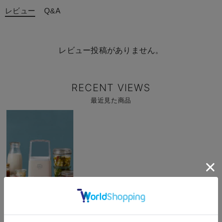
レビュー
Q&A
レビュー投稿がありません。
RECENT VIEWS
最近見た商品
商
品
詳
細
を
見
る
商
IDEA Label（イデ
品
お気に入り商品を確認する
ア）発酵フードメーカ
詳
お買い物を続ける
カートへ進む