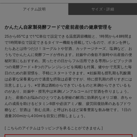
アイテム説明
サイズ・詳細
かんたん自家製発酵フードで産前産後の健康管理を
25から65℃まで1℃単位で設定できる温度調節機能と、1時間から48時間ま
で1時間単位で設定できるタイマー機能を搭載しているので、ボタンを押し
たらあとは待つだけ！ヨーグルトや甘酒、カッテージチーズ、塩麹など、お
うちでかんたんに発酵フードが作れます。妊娠中の食欲不振時や出産後の便
秘対策にもおすすめ。買ったその日からフル活用できる専用レシピブック(8
つの発酵フード＋8つのアレンジレシピを掲載)も付属。健やかで充実した毎
日のための新習慣を、手軽にスタートできます。※妊娠期も授乳期も乳酸菌
は必要な栄養素なので適度な摂取は必要ですが、特に授乳期の摂りすぎには
注意しましょう。※甘酒は酒粕からできているものと米麹からできているも
のがあり、妊娠中・授乳中は米麹(ノンアルコール)で甘酒を作りましょう。
また、産後のお悩みのひとつである便秘の解消に効果的なオリゴ糖、赤ちゃ
んの成長を助けるビタミンB群や必須アミノ酸、疲労回復効果のあるブドウ
糖など、甘酒は「飲む点滴」と呼ばれるほど栄養豊富な飲み物です。 1日の
適量200mlから400mlを目安に摂取しましょう。
[ こちらのアイテムはラッピングを承ることができません ]