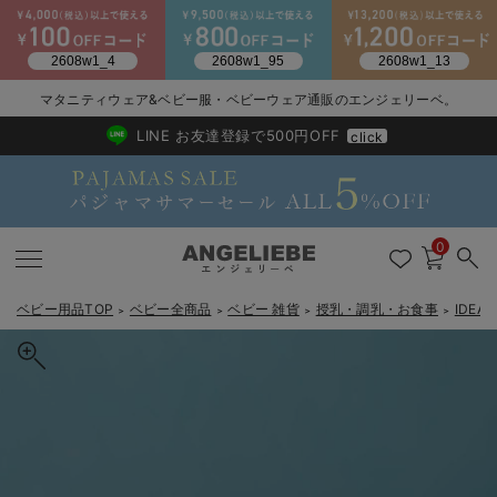
マタニティウェア&ベビー服・ベビーウェア通販のエンジェリーベ。
2026/NewArrival
送料495円(一部地域を除く) 7,700円以上で送料無料
LINE お友達登録で500円OFF
click
0
ベビー用品TOP
ベビー全商品
ベビー 雑貨
授乳・調乳・お食事
IDE
＞
＞
＞
＞
戻る
戻る
戻る
戻る
戻る
戻る
戻る
戻る
戻る
戻る
戻る
戻る
戻る
戻る
戻る
戻る
戻る
戻る
戻る
戻る
戻る
戻る
戻る
戻る
戻る
戻る
戻る
戻る
戻る
戻る
戻る
新生児服全て
ベビー服全て
シーズンアイテム全て
ベビー・新生児 寝具全て
ベビー 雑貨全て
お出かけグッズ全て
ベビー｜季節の特集全て
アウトレット全て
特集全て
再入荷全て
送料無料アイテム全て
ブラキャミ おまとめ
【37周年祭セール】
気温差別オススメアイ
マタニティウェア お
こだわりの履き心地！
出産準備応援割全て
春のマタニティワンピ
Gift Selection 
冬の冷え対策インナー
入院準備の持ち物チェ
冬のあったか特集全て
出産準備
ロンパース・カバーオール
甚平・浴衣
ベビーベッド・布団 （ベビー・新生児）
ベビーカー
猛暑からベビーを守るひんやりグッズ
【アウトレット】ワンピース
抗菌防臭加工
再入荷｜インナー
ベビーチェア（ハイローチェア）・ベビーラック
ワンピース
【37周年祭セール】2
【15℃】3月下旬～
動きやすく着回しでき
強撚スムース(コスパ
【おまとめ割】パジャ
カジュアル
ジャケット派
マタニティパジャマ
【オフィスカジュアル
レギンスタイプ
【フォーマル】ワンピ
【ベビー】長袖
ハンカチ
快適ウェア10%OFF
セットアップ・ レイ
〜3,000円（税込）
薄くてあったか
入院してすぐ使うグッ
【冬のあったか特集】