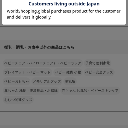
細
ー
￥6,050
(税込)
を
見
る
授乳・調乳・お食事以外の商品はこちら
ベビーチェア（ハイローチェア）・ベビーラック
子育て便利家電
プレイマット・ベビー マット
ベビー 雑貨 小物
ベビー安全グッズ
ベビーおもちゃ
メモリアルグッズ
哺乳瓶
赤ちゃん 洗剤・洗濯用品・お掃除
赤ちゃん お風呂・ベビースキンケア
おむつ関連グッズ