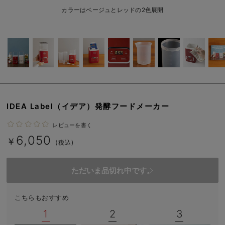
ベビー リュック
erbaviva（エルバビーバ）
カラーはベージュとレッドの2色展開
ベビー 小物
安心の日本製。先輩ママが買ってよかった！本当に必要な出産準備品
ハレの日に着るANGELIEBEのセレモニー
買って正解！高評価レビューアイテム
冬に可愛いニットがお得！
IDEA Label（イデア）発酵フードメーカー
親子コーデ｜ママとベビーにおすすめ！
レビューを書く
便利な育児家電
6,050
￥
(税込)
Gift Selection 出産祝い
ただいま品切れ中です。
ロンパースはいつからいつまで使う？選ぶポイントも解説！
保育園・入園準備特集
こちらもおすすめ
1
2
3
ファルスカ