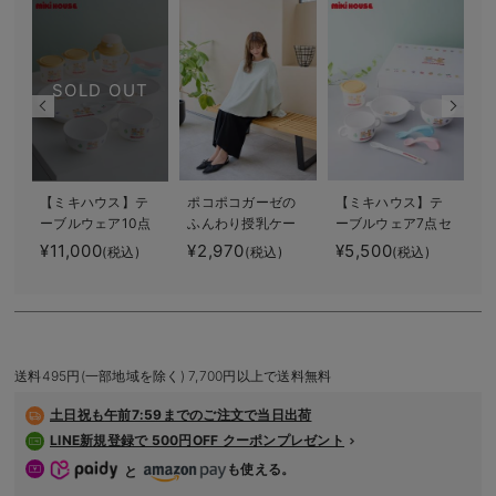
デロンギ
入院準備の持ち物チェック
SOLD OUT
【ミキハウス】テ
ポコポコガーゼの
【ミキハウス】テ
ーブルウェア10点
ふんわり授乳ケー
ーブルウェア7点セ
セット
プ
ット
¥11,000
¥2,970
¥5,500
¥
(税込)
(税込)
(税込)
送料495円(一部地域を除く) 7,700円以上で送料無料
土日祝も
午前7:59までのご注文で当日出荷
LINE新規登録で 500円OFF クーポンプレゼント
も使える。
と