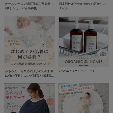
オールシーズン対応可能な万能素
日本製!ベビーのための お宮参りス
材! シンカーパイル特集
タイル
赤ちゃん、新生児のはじめての肌着
erbaviva（エルバビーバ）
は何が必要？ コンビ肌着と短肌着
の使い方